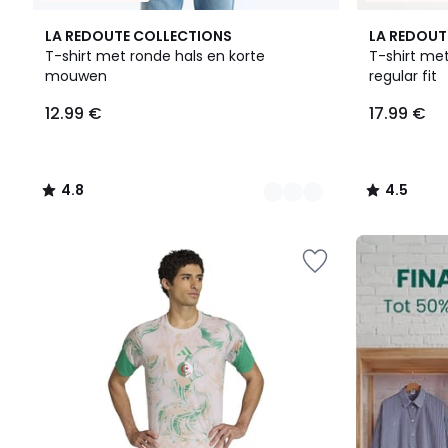
10
4.8
2
4.5
LA REDOUTE COLLECTIONS
LA REDOUT
Kleuren
/ 5
Kleuren
/ 5
T-shirt met ronde hals en korte
T-shirt met
mouwen
regular fit
12.99
12.99 €
17.99 €
€.
4.8
4.5
/
/
5
5
FINAL
CLEARANCE