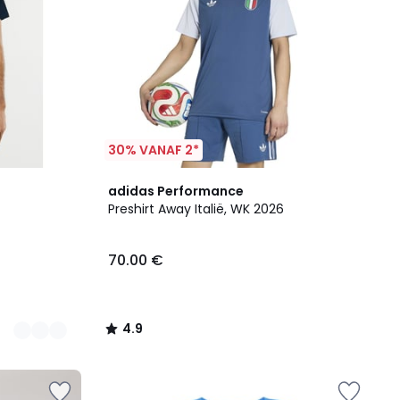
30% VANAF 2*
4.9
adidas Performance
/ 5
Preshirt Away Italië, WK 2026
70.00 €
4.9
/
5