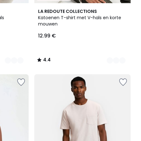
5
4.4
LA REDOUTE COLLECTIONS
Kleuren
/ 5
ls
Katoenen T-shirt met V-hals en korte
mouwen
12.99 €
4.4
/
5