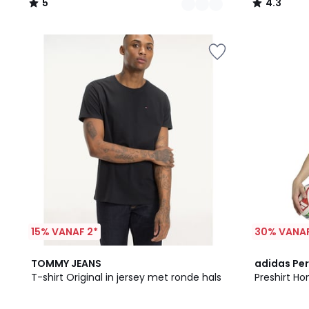
5
4.3
/
/
5
5
15% VANAF 2*
30% VANAF
6
4.6
4.7
TOMMY JEANS
adidas Pe
Kleuren
/ 5
/ 5
T-shirt Original in jersey met ronde hals
Preshirt Ho