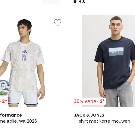
4.6
/
5
 2*
30% VANAF 2*
2
5
rformance
JACK & JONES
Kleuren
/
me Italië, WK 2026
T-shirt met korte mouwen
5