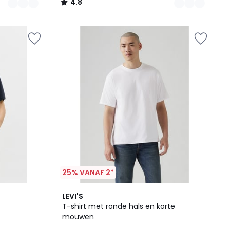
4.8
/
5
25% VANAF 2*
3
4.5
LEVI'S
Kleuren
/ 5
T-shirt met ronde hals en korte
mouwen