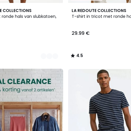
3
4.5
E COLLECTIONS
LA REDOUTE COLLECTIONS
Kleuren
/ 5
 ronde hals van slubkatoen,
T-shirt in tricot met ronde ha
29.99 €
4.5
/
5