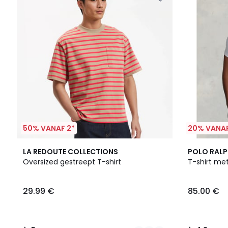
50% VANAF 2*
20% VANAF
2
5
4
4.3
LA REDOUTE COLLECTIONS
POLO RALP
Kleuren
/
Kleuren
/ 5
Oversized gestreept T-shirt
T-shirt met
5
29.99 €
85.00 €