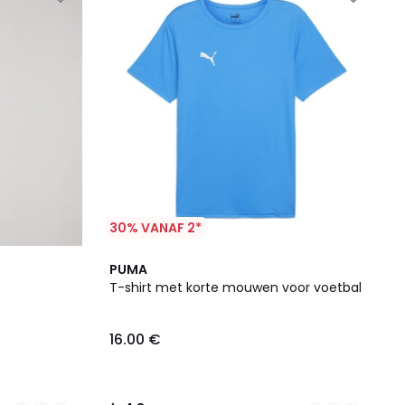
30% VANAF 2*
6
4.8
PUMA
Kleuren
/ 5
T-shirt met korte mouwen voor voetbal
16.00 €