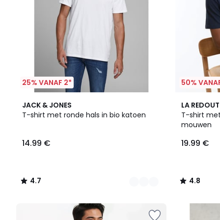
25% VANAF 2*
50% VANAF
4
4.7
2
4.8
JACK & JONES
LA REDOUT
Kleuren
/ 5
Kleuren
/ 5
T-shirt met ronde hals in bio katoen
T-shirt met
mouwen
14.99 €
19.99 €
4.7
4.8
/
/
5
5