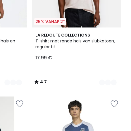
25% VANAF 2*
3
4.7
LA REDOUTE COLLECTIONS
Kleuren
/ 5
 hals en
T-shirt met ronde hals van slubkatoen,
regular fit
17.99 €
4.7
/
5