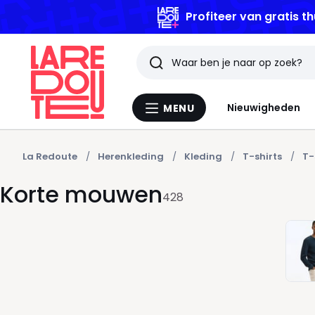
Profiteer van gratis th
Zoeken
Laatst
Nieuwigheden
MENU
Menu
bekeken
La
Redoute
artikelen
La Redoute
Herenkleding
Kleding
T-shirts
T-
Korte mouwen
428