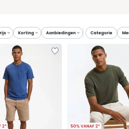
prijs
korting
aanbiedingen
categorie
m
 2*
50% VANAF 2*