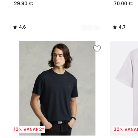
29.90 €
70.00 €
4.6
4.7
/
/
5
5
10% VANAF 2*
30% VANAF