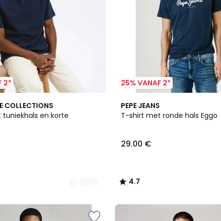
 2*
25% VANAF 2*
2
4.7
E COLLECTIONS
PEPE JEANS
Kleuren
/ 5
 tuniekhals en korte
T-shirt met ronde hals Eggo
29.00 €
4.7
/
5