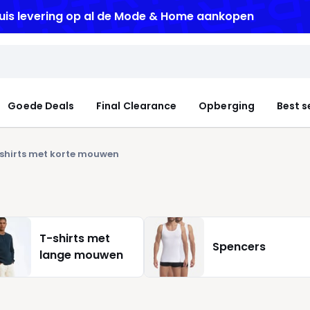
uis levering
op al de Mode & Home aankopen
Goede Deals
Final Clearance
Opberging
Best s
shirts met korte mouwen
T-shirts met
Spencers
lange mouwen