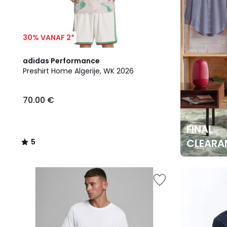
30% VANAF 2*
5
adidas Performance
/
Preshirt Home Algerije, WK 2026
5
70.00 €
FINAL
CLEARA
5
/
5