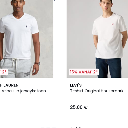
 2*
15% VANAF 2*
4
4.6
H LAUREN
LEVI'S
Kleuren
/ 5
 V-hals in jerseykatoen
T-shirt Original Housemark
25.00 €