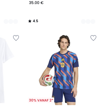
35.00 €
4.5
/
5
30% VANAF 2*