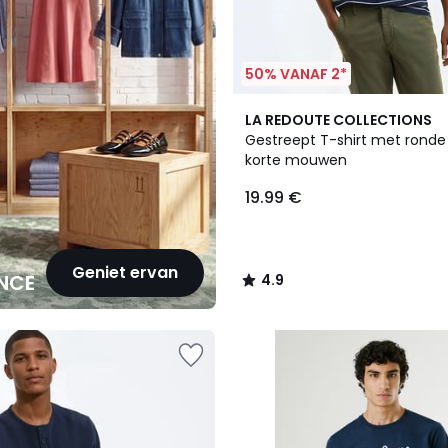
50% VANAF 2*
2
4.9
LA REDOUTE COLLECTIONS
Kleuren
/ 5
Gestreept T-shirt met ronde
korte mouwen
19.99 €
Geniet ervan
NCE
4.9
/
5