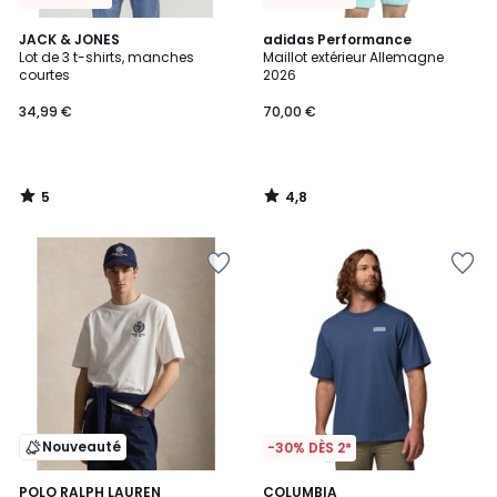
5
4,8
JACK & JONES
adidas Performance
/
/ 5
Lot de 3 t-shirts, manches
Maillot extérieur Allemagne
5
courtes
2026
34,99 €
70,00 €
5
4,8
/
/
5
5
Nouveauté
-30% DÈS 2*
2
POLO RALPH LAUREN
2
COLUMBIA