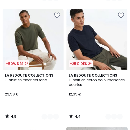
/
/
5
5
-50% DÈS 2*
-25% DÈS 2*
4,5
4,4
3
LA REDOUTE COLLECTIONS
5
LA REDOUTE COLLECTIONS
/ 5
/ 5
T-shirt en tricot col rond
T-shirt en coton col V manches
Couleurs
Couleurs
courtes
29,99 €
12,99 €
4,5
4,4
/
/
5
5
FINAL