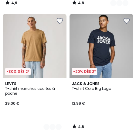
4,9
4,8
/
/
5
5
-30% DÈS 2*
-20% DÈS 2*
4,8
2
LEVI'S
JACK & JONES
/ 5
T-shirt manches courtes à
T-shirt Corp Big Logo
Couleurs
poche
29,00 €
12,99 €
4,8
/
5