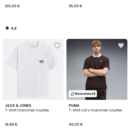
100,00 €
35,00 €
4,9
/
5
Nouveauté
3
JACK & JONES
PUMA
T-shirt manches courtes
T-shirt col v manches courtes
Couleurs
19,99 €
40,00 €