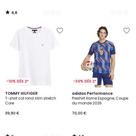
4,6
/
5
-10% DÈS 2*
-30% DÈS 2*
3
4,8
3
TOMMY HILFIGER
adidas Performance
/
/ 5
T-shirt col rond slim stretch
Preshirt Home Espagne, Coupe
Couleurs
5
Core
du monde 2026
39,90 €
70,00 €