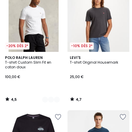
-20% DÈS 2*
-10% DÈS 2*
4,5
4,7
6
POLO RALPH LAUREN
LEVI'S
/ 5
/ 5
T-shirt Custom Slim Fit en
T-shirt Original Housemark
Couleurs
coton doux
100,00 €
25,00 €
4,5
4,7
/
/
5
5