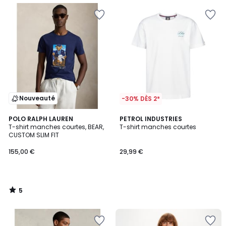
Nouveauté
-30% DÈS 2*
5
POLO RALPH LAUREN
PETROL INDUSTRIES
/
T-shirt manches courtes, BEAR,
T-shirt manches courtes
5
CUSTOM SLIM FIT
155,00 €
29,99 €
5
/
5