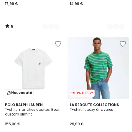
17,99 €
14,99 €
5
/
5
Nouveauté
-50% DÈS 2*
POLO RALPH LAUREN
LA REDOUTE COLLECTIONS
T-shirt manches courtes, Bear,
T-shirt fit boxy à rayures
custom slim fit
155,00 €
29,99 €