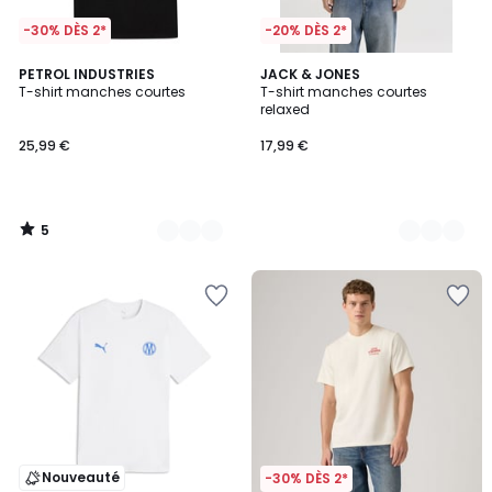
-30% DÈS 2*
-20% DÈS 2*
5
2
PETROL INDUSTRIES
3
JACK & JONES
/
T-shirt manches courtes
T-shirt manches courtes
Couleurs
Couleurs
5
relaxed
25,99 €
17,99 €
5
/
5
Nouveauté
-30% DÈS 2*