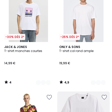
-30% DÈS 2*
-25% DÈS 2*
4
4,9
4
JACK & JONES
6
ONLY & SONS
/
/ 5
T-shirt manches courtes
T-shirt col rond ample
Couleurs
Couleurs
5
14,99 €
19,99 €
4
4,9
/
/
5
5