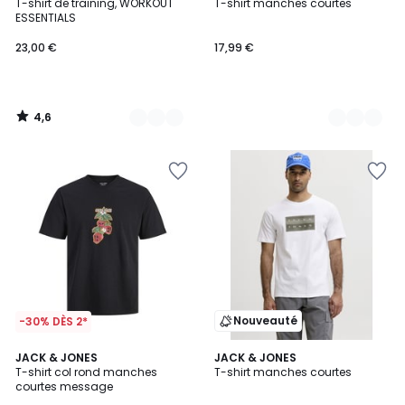
/ 5
T-shirt de training, WORKOUT
T-shirt manches courtes
Couleurs
Couleurs
ESSENTIALS
23,00 €
17,99 €
4,6
/
5
Nouveauté
-30% DÈS 2*
5
3
JACK & JONES
2
JACK & JONES
/
T-shirt col rond manches
T-shirt manches courtes
Couleurs
Couleurs
5
courtes message