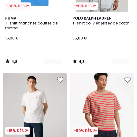
-30% DÈS 2*
-20% DÈS 2*
4,8
4,3
6
PUMA
4
POLO RALPH LAUREN
/ 5
/ 5
T-shirt manches courtes de
T-shirt col V en jersey de coton
Couleurs
Couleurs
football
16,00 €
85,00 €
4,8
4,3
/
/
5
5
-15% DÈS 2*
-50% DÈS 2*