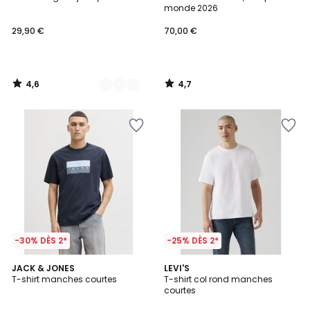
Couleurs
monde 2026
29,90 €
70,00 €
4,6
4,7
/
/
5
5
-30% DÈS 2*
-25% DÈS 2*
5
4,5
2
JACK & JONES
3
LEVI'S
/
/ 5
T-shirt manches courtes
T-shirt col rond manches
Couleurs
Couleurs
5
courtes