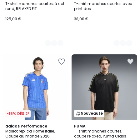
T-shirt manches courtes, à col
T-shirt manches courtes avec
Couleurs
Couleurs
rond, RELAXED FIT
print dos
125,00 €
38,00 €
Nouveauté
-15% DÈS 2*
4,9
adidas Performance
PUMA
/ 5
Maillot replica Home Italie,
T-shirt manches courtes,
Coupe du monde 2026
coupe relaxed, Puma Class