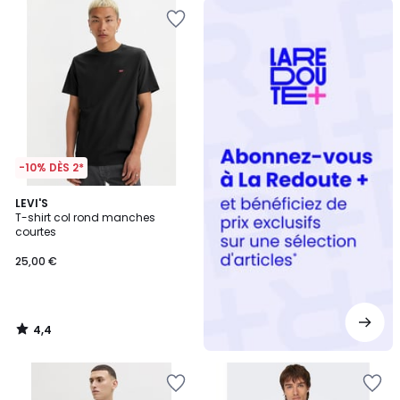
Redoute
+
-10% DÈS 2*
4,4
LEVI'S
/ 5
T-shirt col rond manches
courtes
25,00 €
4,4
/
5