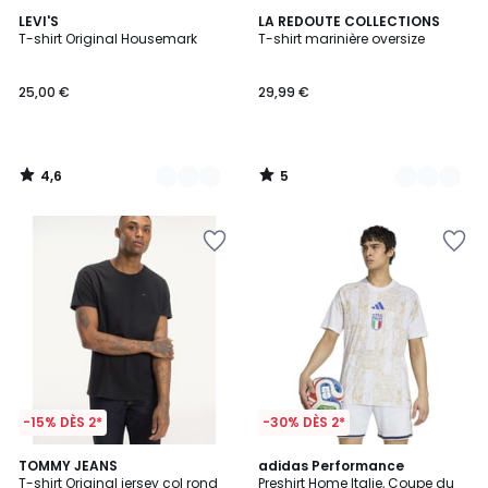
4,6
5
4
LEVI'S
2
LA REDOUTE COLLECTIONS
/ 5
/
T-shirt Original Housemark
T-shirt marinière oversize
Couleurs
Couleurs
5
25,00 €
29,99 €
4,6
5
/
/
5
5
-15% DÈS 2*
-30% DÈS 2*
4,6
4,7
6
TOMMY JEANS
adidas Performance
/ 5
/ 5
T-shirt Original jersey col rond
Preshirt Home Italie, Coupe du