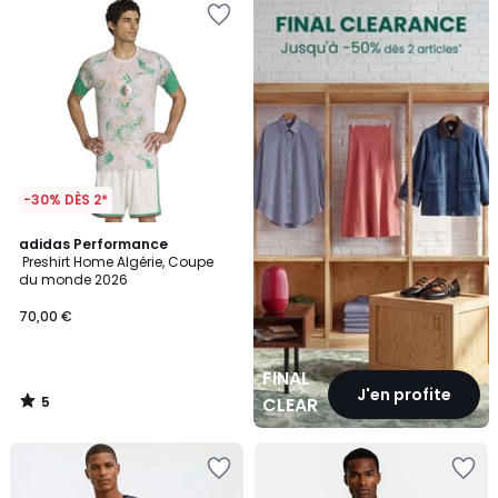
CLEARANCE
-30% DÈS 2*
5
adidas Performance
/
Preshirt Home Algérie, Coupe
5
du monde 2026
70,00 €
FINAL
J'en profite
5
CLEARANCE
/
5