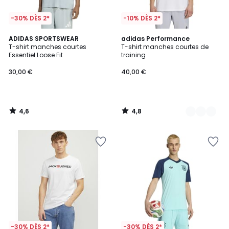
-30% DÈS 2*
-10% DÈS 2*
4,6
4,8
ADIDAS SPORTSWEAR
2
adidas Performance
/ 5
/ 5
T-shirt manches courtes
T-shirt manches courtes de
Couleurs
Essentiel Loose Fit
training
30,00 €
40,00 €
4,6
4,8
/
/
5
5
-30% DÈS 2*
-30% DÈS 2*