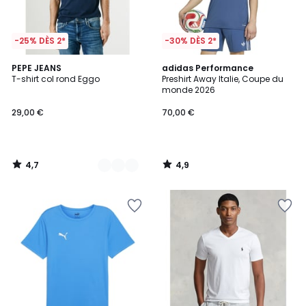
-25% DÈS 2*
-30% DÈS 2*
4,7
4,9
2
PEPE JEANS
adidas Performance
/ 5
/ 5
T-shirt col rond Eggo
Preshirt Away Italie, Coupe du
Couleurs
monde 2026
29,00 €
70,00 €
4,7
4,9
/
/
5
5