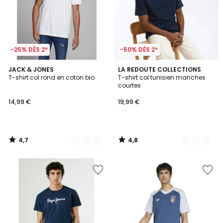
-25% DÈS 2*
-50% DÈS 2*
4,7
4,8
4
JACK & JONES
2
LA REDOUTE COLLECTIONS
/ 5
/ 5
T-shirt col rond en coton bio
T-shirt col tunisien manches
Couleurs
Couleurs
courtes
14,99 €
19,99 €
4,7
4,8
/
/
5
5