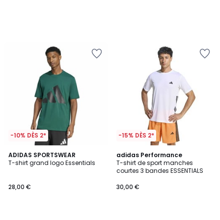
-10% DÈS 2*
-15% DÈS 2*
4,9
4,8
ADIDAS SPORTSWEAR
2
adidas Performance
/ 5
/ 5
T-shirt grand logo Essentials
T-shirt de sport manches
Couleurs
courtes 3 bandes ESSENTIALS
28,00 €
30,00 €