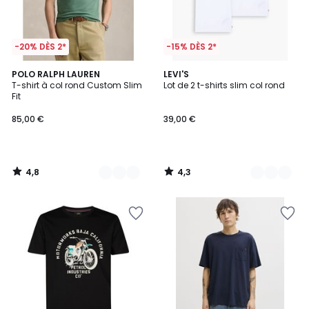
-20% DÈS 2*
-15% DÈS 2*
4,8
4,3
12
POLO RALPH LAUREN
4
LEVI'S
/ 5
/ 5
T-shirt à col rond Custom Slim
Lot de 2 t-shirts slim col rond
Couleurs
Couleurs
Fit
85,00 €
39,00 €
4,8
4,3
/
/
5
5