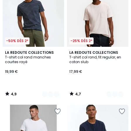
-50% DÈS 2*
-25% DÈS 2*
4,9
4,7
2
LA REDOUTE COLLECTIONS
3
LA REDOUTE COLLECTIONS
/ 5
/ 5
T-shirt col rond manches
T-shirt col rond, fit regular, en
Couleurs
Couleurs
courtes rayé
coton slub
19,99 €
17,99 €
4,9
4,7
/
/
5
5