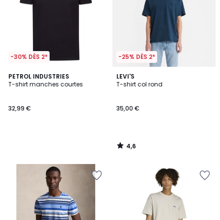
-30% DÈS 2*
-25% DÈS 2*
4,6
PETROL INDUSTRIES
LEVI'S
/ 5
T-shirt manches courtes
T-shirt col rond
32,99 €
35,00 €
4,6
/
5