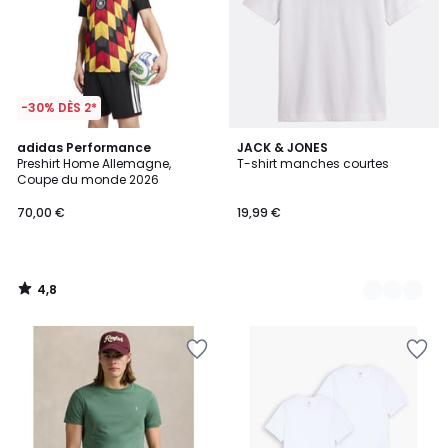
-30% DÈS 2*
4,8
adidas Performance
2
JACK & JONES
/ 5
Preshirt Home Allemagne,
T-shirt manches courtes
Couleurs
Coupe du monde 2026
70,00 €
19,99 €
4,8
/
5