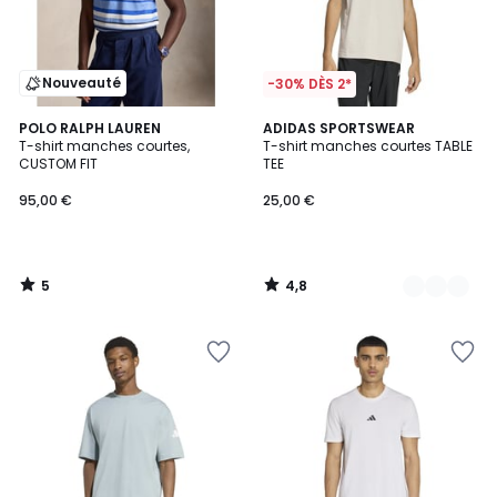
Nouveauté
-30% DÈS 2*
5
4,8
POLO RALPH LAUREN
2
ADIDAS SPORTSWEAR
/
/ 5
T-shirt manches courtes,
T-shirt manches courtes TABLE
Couleurs
5
CUSTOM FIT
TEE
95,00 €
25,00 €
5
4,8
/
/
5
5