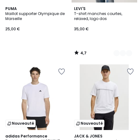
4,7
PUMA
2
LEVI'S
/ 5
Maillot supporter Olympique de
T-shirt manches courtes,
Couleurs
Marseille
relaxed, logo dos
25,00 €
35,00 €
4,7
/
5
Nouveauté
Nouveauté
4,6
3
adidas Performance
3
JACK & JONES