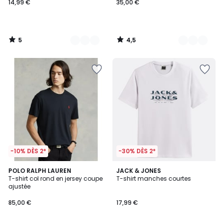
14,99 €
35,00 €
5
4,5
/
/
5
5
-10% DÈS 2*
-30% DÈS 2*
4,6
4
POLO RALPH LAUREN
3
JACK & JONES
/ 5
T-shirt col rond en jersey coupe
T-shirt manches courtes
Couleurs
Couleurs
ajustée
85,00 €
17,99 €