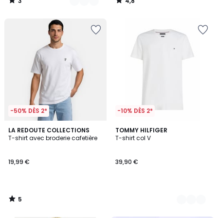
3
4,8
/
/
5
5
-50% DÈS 2*
-10% DÈS 2*
5
LA REDOUTE COLLECTIONS
3
TOMMY HILFIGER
/
T-shirt avec broderie cafetière
T-shirt col V
Couleurs
5
19,99 €
39,90 €
5
/
5