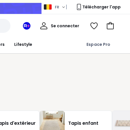
Télécharger l'app
FR
Mon
Se connecter
Mon
Voir
Aller
compte
espace
ma
au
La
wishlist
panier
ers
Lifestyle
Espace Pro
Redoute
+
apis d'extérieur
Tapis enfant