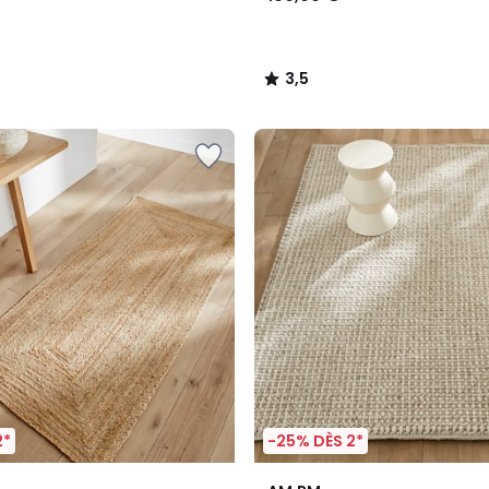
3,5
/
5
2*
-25% DÈS 2*