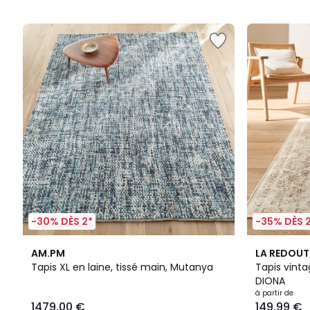
5
5
-30% DÈS 2*
-35% DÈS 
5
AM.PM
LA REDOUT
/
Tapis XL en laine, tissé main, Mutanya
Tapis vintag
5
DIONA
à partir de
1479,00 €
149,99 €