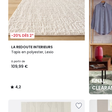
-20% DÈS 2*
4,2
LA REDOUTE INTERIEURS
/ 5
Tapis en polyester, Lexio
à partir de
109,99 €
FINAL
CLEARA
4,2
/
5