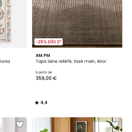
-25% DÈS 2*
4,4
AM.PM
/ 5
ntonia
Tapis laine reliéfé, tissé main, Aitor
à partir de
359,00 €
4,4
/
5