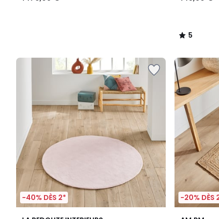
5
/
5
-40% DÈS 2*
-20% DÈS 