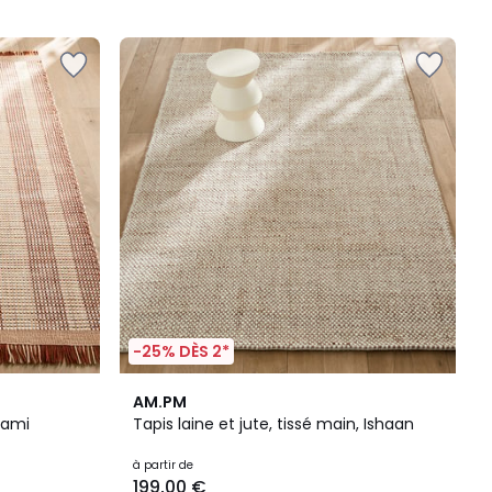
5
-25% DÈS 2*
3,9
AM.PM
/ 5
tami
Tapis laine et jute, tissé main, Ishaan
à partir de
199,00 €