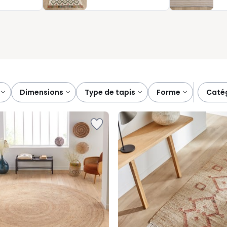
, les rideaux ou le canapé.
dimensions
type de tapis
forme
caté