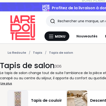
Profitez de la livraison à do
Rechercher
Les
Nouveautés
MENU
Menu
derniers
La
Redoute
articles
La Redoute
Tapis
Tapis de salon
Tapis de salon
consultés
306
Le tapis de salon change tout de suite l’ambiance de la pièce et 
canapé ou au centre du séjour, il apporte du confort au quotid
Redoute, nous vous proposons des tapis de salon dans de nombr
Lire plus
grand tapis permet de délimiter le coin détente, tandis qu’un mo
graphiques, teintes naturelles, esprit berbère, look contemporain 
lumière de la pièce. Pour bien le choisir, pensez à la taille de vot
Tapis de couloir
Descente
fréquentée, un tapis facile à vivre est souvent la bonne option.