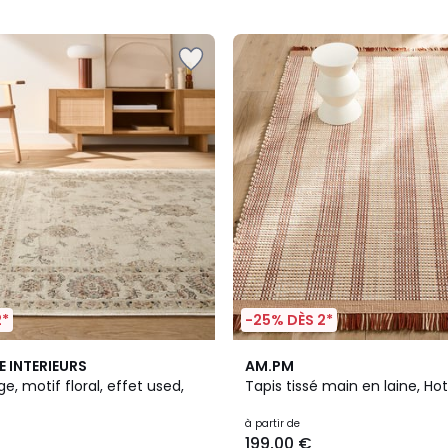
5
2*
-25% DÈS 2*
3,5
E INTERIEURS
AM.PM
/ 5
e, motif floral, effet used,
Tapis tissé main en laine, Ho
à partir de
199,00 €