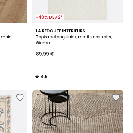
-40% DÈS 2*
4,5
LA REDOUTE INTERIEURS
/ 5
é main,
Tapis rectangulaire, motifs abstraits,
Gioma
89,99 €
4,5
/
5