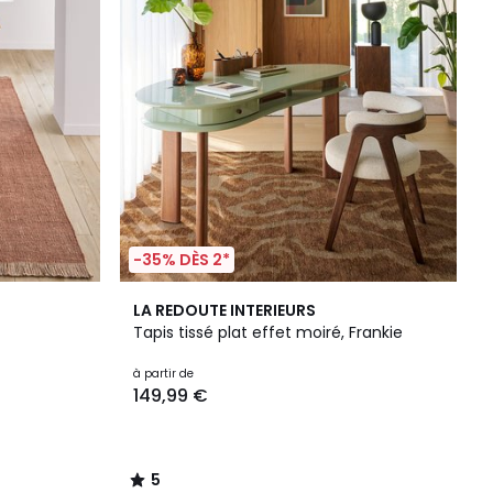
-35% DÈS 2*
5
LA REDOUTE INTERIEURS
/
Tapis tissé plat effet moiré, Frankie
5
à partir de
149,99 €
5
/