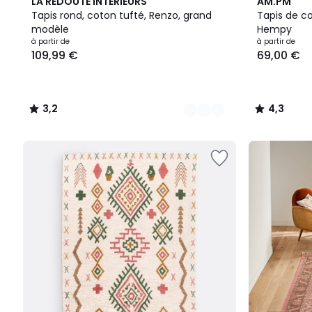
3
3,2
4,3
LA REDOUTE INTERIEURS
AM.PM
Couleurs
/ 5
/ 5
Tapis rond, coton tufté, Renzo, grand
Tapis de co
modèle
Hempy
à partir de
à partir de
109,99 €
69,00 €
3,2
4,3
/
/
5
5