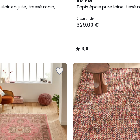
3,8
AM.PM
/ 5
uloir en jute, tressé main,
Tapis épais pure laine, tissé 
à partir de
329,00 €
3,8
/
5