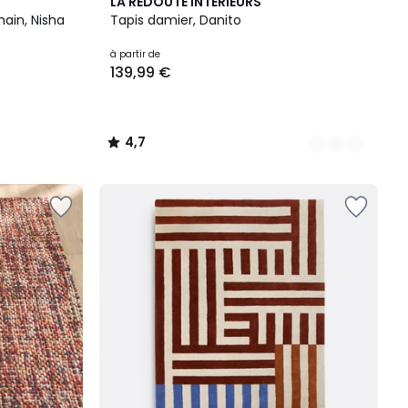
3
4,7
LA REDOUTE INTERIEURS
Couleurs
/ 5
main, Nisha
Tapis damier, Danito
à partir de
139,99 €
4,7
/
5