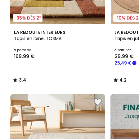
-35% DÈS 2*
-10% DÈS 2
3,4
4,2
LA REDOUTE INTERIEURS
LA REDOUT
/ 5
/ 5
Tapis en laine, TOSMA
Tapis en ju
Prix
à partir de
à partir de
169,99 €
29,99 €
à
partir
25,49 €
de
169,99
3,4
4,2
€.
/
/
5
5
FINAL
CLEARANCE