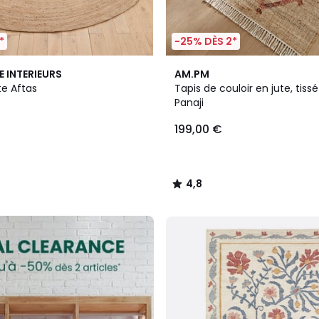
*
-25% DÈS 2*
4,8
E INTERIEURS
AM.PM
/ 5
te Aftas
Tapis de couloir en jute, tiss
Panaji
199,00 €
4,8
/
5