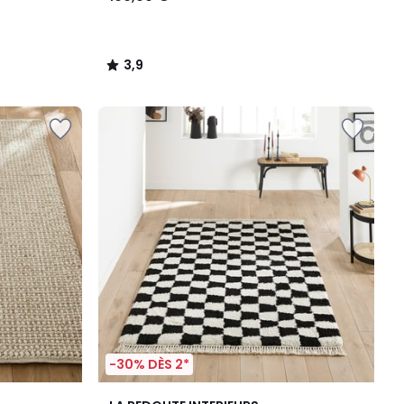
3,9
/
5
-30% DÈS 2*