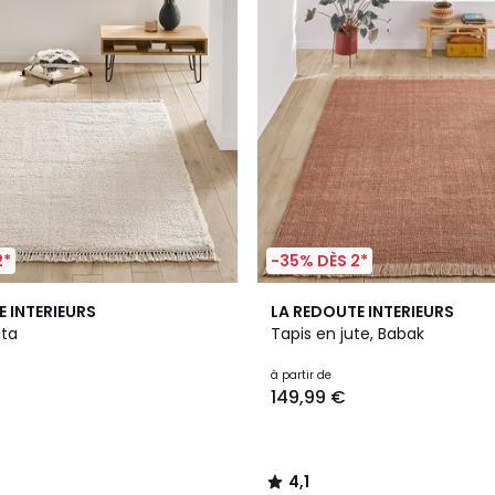
2*
-35% DÈS 2*
4,1
E INTERIEURS
LA REDOUTE INTERIEURS
/ 5
ita
Tapis en jute, Babak
à partir de
149,99 €
4,1
/