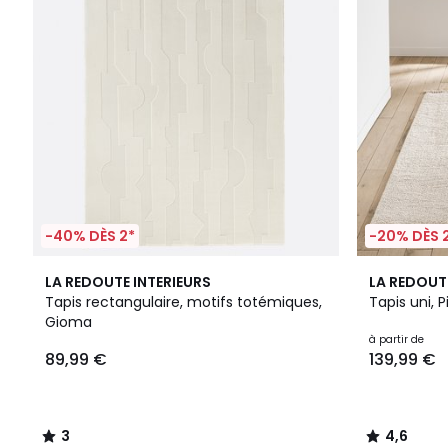
-40% DÈS 2*
-20% DÈS 
3
4,6
LA REDOUTE INTERIEURS
LA REDOUT
/
/ 5
Tapis rectangulaire, motifs totémiques,
Tapis uni, P
5
Gioma
à partir de
89,99 €
139,99 €
3
4,6
/
/