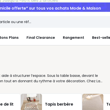
micile offerte*
sur tous vos achats Mode & Maison
Bons Plans
Final Clearance
Rangement
Best-sell
aide à structurer l’espace. Sous la table basse, devant le
ien tout en donnant du rythme à votre décoration. Chez La
eux formats, matières et styles pour répondre à vos envies. Un
dèle plus compact habille un petit salon sans l’alourdir. Motifs
ou style vintage : à vous de choisir selon votre mobilier et la
re salon, à l’usage et à l’entretien. Dans une pièce très
 de lit
Tapis berbère
T
 Pour plus de douceur, misez sur une matière moelleuse. Et pour