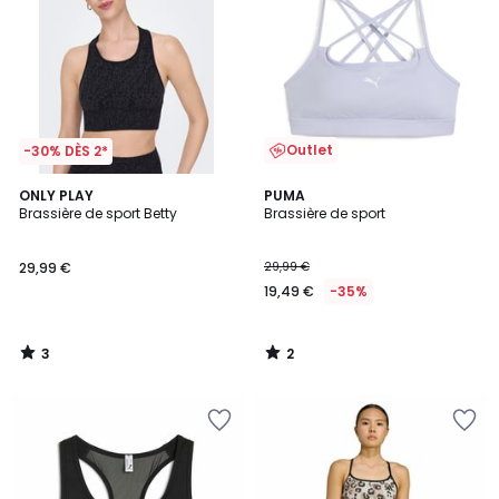
Outlet
-30% DÈS 2*
3
2
ONLY PLAY
PUMA
/
/
Brassière de sport Betty
Brassière de sport
5
5
29,99 €
29,99 €
19,49 €
-35%
3
2
/
/
5
5