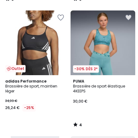
/
/
5
5
Outlet
-30% DÈS 2*
4
adidas Performance
PUMA
/
Brassière de sport, maintien
Brassière de sport élastique
5
léger
4KEEPS
34,99 €
30,00 €
26,24 €
-25%
4
/
5