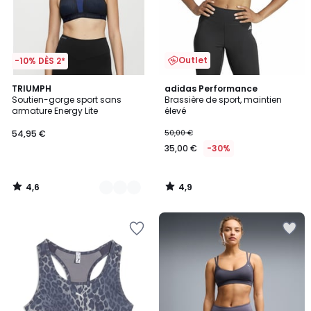
Outlet
-10% DÈS 2*
4,6
4,9
2
TRIUMPH
adidas Performance
/ 5
/ 5
Soutien-gorge sport sans
Brassière de sport, maintien
Couleurs
armature Energy Lite
élevé
54,95 €
50,00 €
35,00 €
-30%
4,6
4,9
/
/
5
5