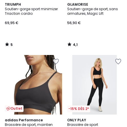
5
4,1
TRIUMPH
GLAMORISE
/
/ 5
Soutien-gorge sport minimizer
Soutien-gorge de sport, sans
5
Triaction cardio
armatures, Magic Lift
69,95 €
56,90 €
5
4,1
/
/
5
5
Outlet
-15% DÈS 2*
4,8
4,8
adidas Performance
ONLY PLAY
/ 5
/ 5
Brassière de sport, maintien
Brassière de sport