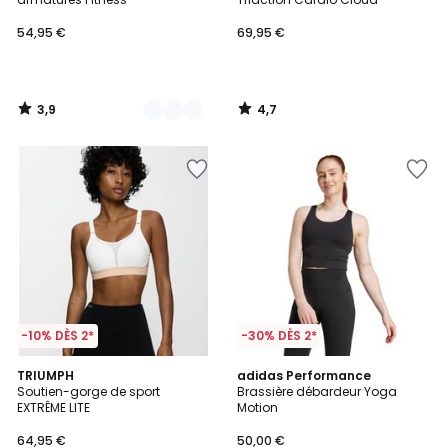
54,95 €
69,95 €
3,9
4,7
/
/
5
5
-10% DÈS 2*
-30% DÈS 2*
4,6
4,6
2
TRIUMPH
adidas Performance
/ 5
/ 5
Soutien-gorge de sport
Brassière débardeur Yoga
Couleurs
EXTRÊME LITE
Motion
64,95 €
50,00 €