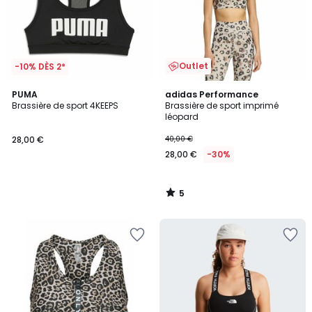
Outlet
-10% DÈS 2*
5
PUMA
adidas Performance
/
Brassière de sport 4KEEPS
Brassière de sport imprimé
5
léopard
28,00 €
40,00 €
28,00 €
-30%
5
/
5