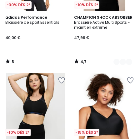
-30% DÈS 2*
-10% DÈS 2*
5
4,7
adidas Performance
2
CHAMPION SHOCK ABSORBER
/
/ 5
Brassière de sport Essentials
Brassière Active Multi Sports -
Couleurs
5
maintien extrême
40,00 €
47,99 €
5
4,7
/
/
5
5
-10% DÈS 2*
-15% DÈS 2*