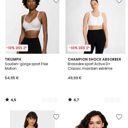
-10% DÈS 2*
-10% DÈS 2*
4,5
4,7
2
TRIUMPH
4
CHAMPION SHOCK ABSORBER
/ 5
/ 5
Soutien-gorge sport Free
Brassière sport Active D+
Couleurs
Couleurs
Motion
Classic maintien extrême
54,95 €
49,99 €
4,5
4,7
/
/
5
5