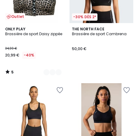
Outlet
-30% DÈS 2*
5
2
ONLY PLAY
THE NORTH FACE
/
Brassière de sport Daisy zippée
Brassière de sport Cambrena
Couleurs
5
34,99 €
50,00 €
20,99 €
-40%
5
/
5