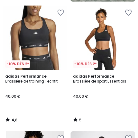
5
-10% DÈS 2*
-10% DÈS 2*
4,8
5
adidas Performance
adidas Performance
/ 5
/
Brassière de training Techfit
Brassière de sport Essentials
5
40,00 €
40,00 €
4,8
5
/
/
5
5