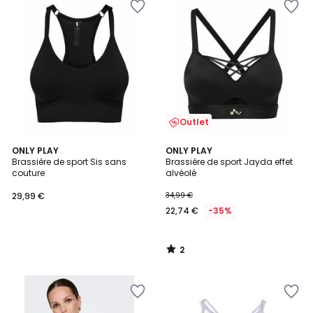
Outlet
2
ONLY PLAY
ONLY PLAY
/
Brassière de sport Sis sans
Brassière de sport Jayda effet
5
couture
alvéolé
29,99 €
34,99 €
22,74 €
-35%
2
/
5