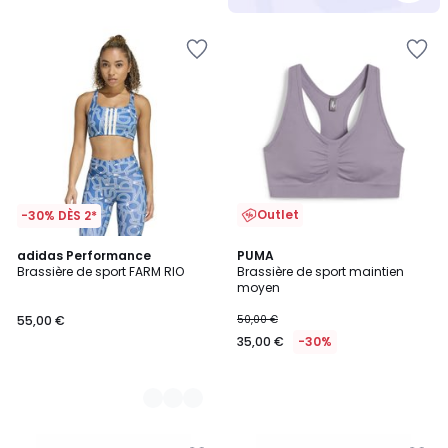
5
Outlet
-30% DÈS 2*
2
adidas Performance
PUMA
Brassière de sport FARM RIO
Brassière de sport maintien
Couleurs
moyen
55,00 €
50,00 €
35,00 €
-30%