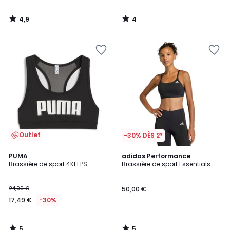
4,9
4
/
/
5
5
Outlet
-30% DÈS 2*
5
5
PUMA
adidas Performance
/
/
Brassière de sport 4KEEPS
Brassière de sport Essentials
5
5
24,99 €
50,00 €
17,49 €
-30%
5
5