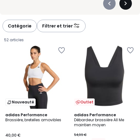
Précédent
Suivan
-
-
défiler
défiler
à
à
Catégorie
Filtrer et trier
gauche
droite
52 articles
Nouveauté
Outlet
5
4,5
adidas Performance
adidas Performance
/
/ 5
Brassière, bretelles amovibles
Débardeur brassière All Me
5
maintien moyen
40,00
40,00 €
54,99 €
€.