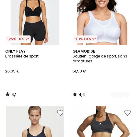
-25% DÈS 2*
-10% DÈS 2*
4,1
4,4
ONLY PLAY
2
GLAMORISE
/ 5
/ 5
Brassière de sport
Soutien-gorge de sport, sans
Couleurs
armatures
26,99 €
51,90 €
4,1
4,4
/
/
5
5