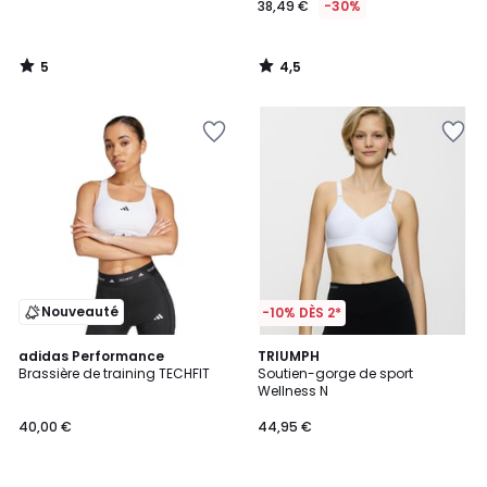
38,49 €
-30%
5
4,5
/
/
5
5
Nouveauté
-10% DÈS 2*
4,8
4,5
adidas Performance
3
TRIUMPH
/ 5
/ 5
Brassière de training TECHFIT
Soutien-gorge de sport
Couleurs
Wellness N
40,00 €
44,95 €