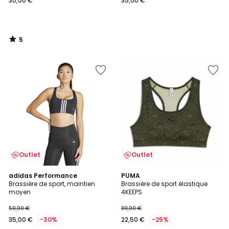
30,00 €
35,00 €
5
/
5
Outlet
Outlet
4,9
4
adidas Performance
PUMA
/ 5
/
Brassière de sport, maintien
Brassière de sport élastique
5
moyen
4KEEPS
50,00 €
30,00 €
35,00 €
-30%
22,50 €
-25%