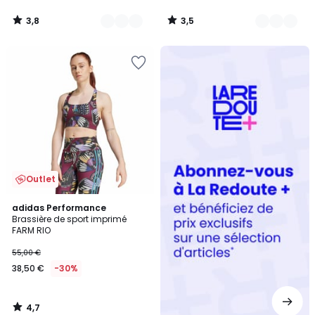
3,8
3,5
/
/
5
5
Redoute
+
Outlet
4,7
adidas Performance
/ 5
Brassière de sport imprimé
FARM RIO
55,00 €
38,50 €
-30%
4,7
/