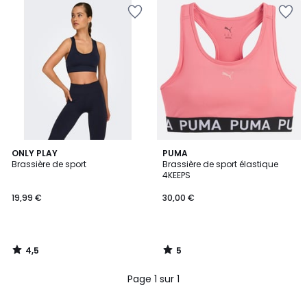
4,5
5
ONLY PLAY
PUMA
/ 5
/
Brassière de sport
Brassière de sport élastique
5
4KEEPS
19,99 €
30,00 €
4,5
5
/
/
5
5
Page 1 sur 1