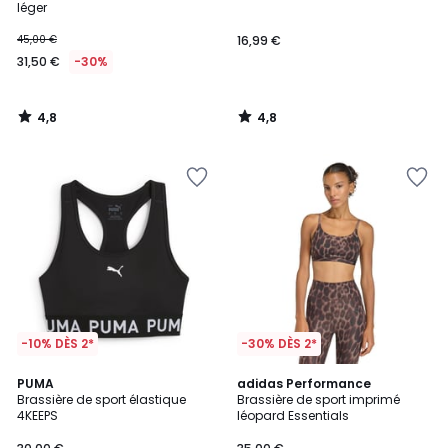
léger
45,00 €
16,99 €
31,50 €
-30%
4,8
4,8
/
/
5
5
-10% DÈS 2*
-30% DÈS 2*
5
PUMA
adidas Performance
/
Brassière de sport élastique
Brassière de sport imprimé
5
4KEEPS
léopard Essentials