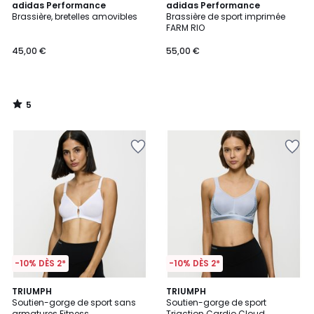
5
adidas Performance
adidas Performance
/
Brassière, bretelles amovibles
Brassière de sport imprimée
5
FARM RIO
45,00 €
55,00 €
5
/
5
-10% DÈS 2*
-10% DÈS 2*
3,9
4,7
2
TRIUMPH
TRIUMPH
/ 5
/ 5
Soutien-gorge de sport sans
Soutien-gorge de sport
Couleurs
armatures Fitness
Triaction Cardio Cloud