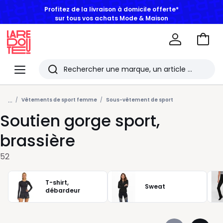
sur tous vos achats Mode & Maison
Aller
au
La
panie
Redoute
Menu
Rechercher
Les
...
derniers
Vêtements de sport femme
Sous-vêtement de sport
Soutien gorge sport,
articles
consultés
brassière
52
T-shirt,
Sweat
débardeur