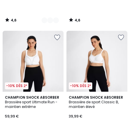
4,6
4,6
/
/
5
5
-10% DÈS 2*
-10% DÈS 2*
3,8
3,5
2
CHAMPION SHOCK ABSORBER
2
CHAMPION SHOCK ABSORBER
/ 5
/ 5
Brassière sport Ultimate Run -
Brassière de sport Classic B,
Couleurs
Couleurs
maintien extrême
maintien élevé
59,99 €
39,99 €