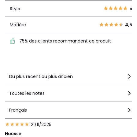
3
0
Style
5
Style
5
2
1
1
0
Matière
4,5
Matière
4,5
75% des clients
75% des clients recommandent ce produit
recommandent ce produit
Voir le détail de la note
Du plus récent au plus ancien
Toutes les notes
Français
21/11/2025
Housse