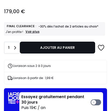
179,00
179,00 €
€.
FINAL CLEARANCE :
-30% dès l’achat de 2 articles au choix*
FINAL
Voir plus
J'en profite !
CLEARANCE
:
-30%
Quantité
1
AJOUTER AU PANIER
dès
l’achat
de
2
articles
Livraison sous 2 à 3 jours
au
choix*
J'en
Livraison à partir de :
1,99 €
profite
!
Essayez gratuitement pendant
30 jours
Puis 19€ / an