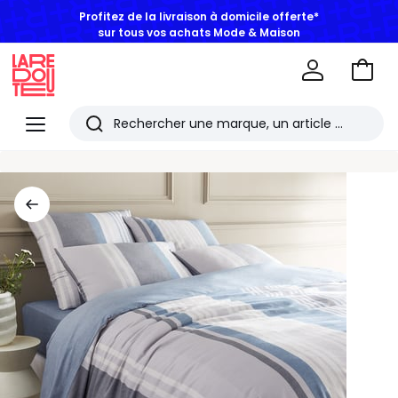
Profitez de la livraison à domicile offerte*
sur tous vos achats Mode & Maison
Aller
au
La
panie
Redoute
Menu
Rechercher
Les
derniers
articles
consultés