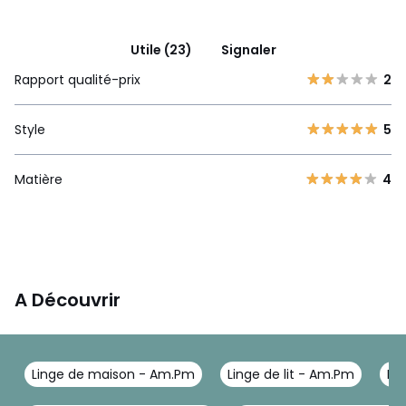
Utile (23)
Signaler
Rapport qualité-prix
2
Style
5
Matière
4
A Découvrir
Linge de maison - Am.Pm
Linge de lit - Am.Pm
Ho