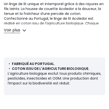
Un linge de lit unique et intemporel grâce à des rayures en
fils teints. La housse de couette Acoledor a la douceur, la
tenue et la fraîcheur d’une percale de coton.
Confectionné au Portugal, le linge de lit Acoledor est
réalisé en coton issu de l'agriculture biologique. Chaque
produit est unique et les rayures peuvent varier d'une
Voir plus
housse de couette à l'autre.
La percale de coton est une méthode de tissage serré de
longs et fins fils. De qualité supérieure, la percale offre une
grande douceur, de la souplesse et une tenue parfaite.
Le chambray est un tissu en coton à l'armure toile
•
FABRIQUÉ AU PORTUGAL.
classique, utilisant un fil de chaine coloré et un fil de trame
•
COTON ISSU DE L'AGRICULTURE BIOLOGIQUE.
écru. En s'entrecroisant, ils confèrent au tissu un aspect
L’agriculture biologique exclut tous produits chimiques,
chiné et texturé. Doux et confortable, le chambray est
pesticides, insecticides et OGM. Une production dont
agréable à vivre.
l’impact sur la biodiversité est réduit.
Description
• 100% coton
• Coton issu de l’agriculture biologique
• Percale de coton