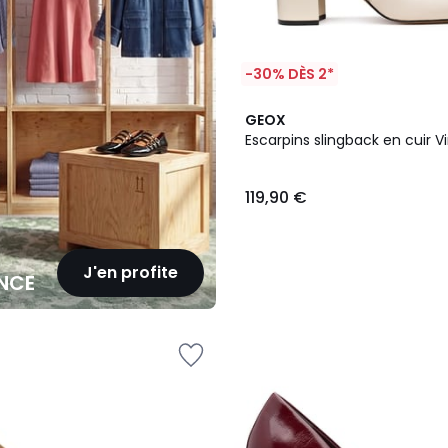
-30% DÈS 2*
GEOX
Escarpins slingback en cuir Vi
119,90 €
J'en profite
NCE