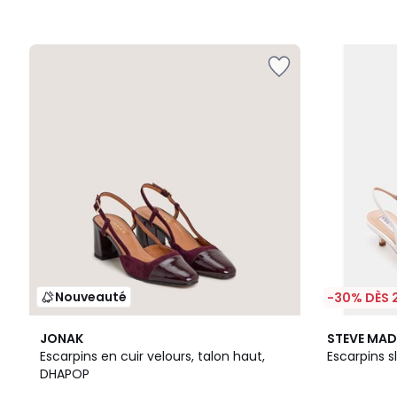
Nouveauté
-30% DÈS 
2
JONAK
STEVE MA
Couleurs
Escarpins en cuir velours, talon haut,
Escarpins s
DHAPOP