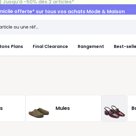
micile offerte*
sur tous vos achats Mode & Maison
Bons Plans
Final Clearance
Rangement
Best-sell
s
Mules
B