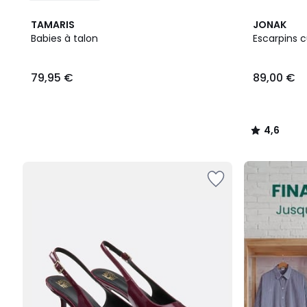
4,6
TAMARIS
JONAK
/ 5
Babies à talon
Escarpins c
79,95
79,95 €
89,00 €
€.
4,6
/
5
FINAL
CLEARANCE