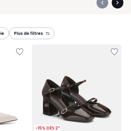
Précédent
Suivan
-
-
défiler
défiler
à
à
gauche
droite
ie
plus de filtres
-15% DÈS 2*