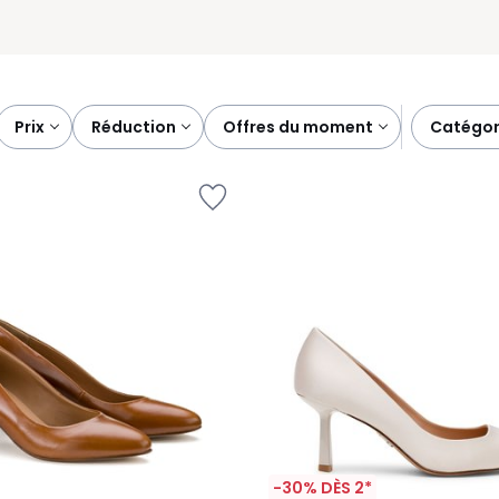
prix
réduction
offres du moment
catégor
-30% DÈS 2*