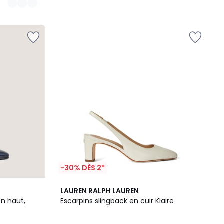
-30% DÈS 2*
3
2
LAUREN RALPH LAUREN
Couleurs
/
on haut,
Escarpins slingback en cuir Klaire
5