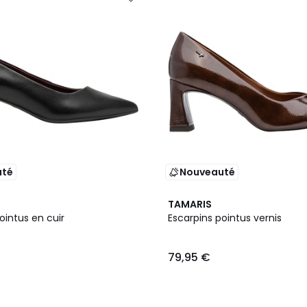
uté
Nouveauté
2
TAMARIS
Couleurs
ointus en cuir
Escarpins pointus vernis
79,95 €