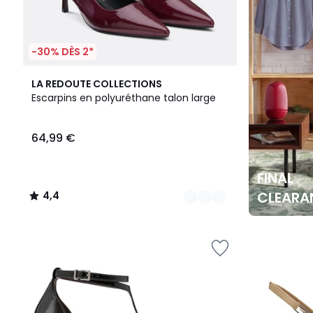
-30% DÈS 2*
2
4,4
LA REDOUTE COLLECTIONS
Couleurs
/ 5
Escarpins en polyuréthane talon large
64,99 €
FINAL
CLEARA
4,4
/
5