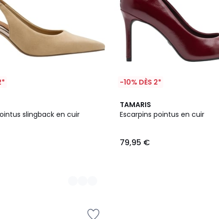
2*
-10% DÈS 2*
TAMARIS
ointus slingback en cuir
Escarpins pointus en cuir
79,95 €