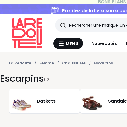
Profitez de la livraison à do
Rechercher
Les
Nouveautés
MENU
Menu
derniers
La
Redoute
articles
La Redoute
Femme
Chaussures
Escarpins
Escarpins
consultés
62
Baskets
Sandale