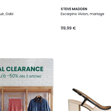
STEVE MADDEN
uir, Dabi
Escarpins Vivion, mariage
119,99 €