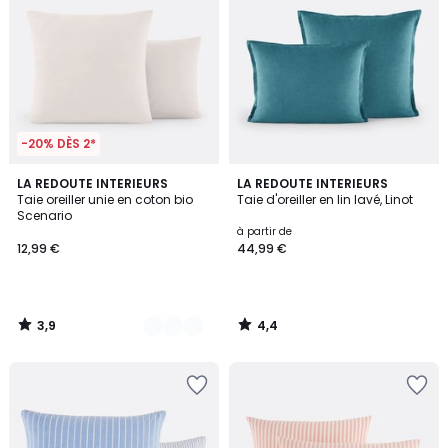
-20% DÈS 2*
3,9
4,4
8
LA REDOUTE INTERIEURS
LA REDOUTE INTERIEURS
/ 5
/ 5
Taie oreiller unie en coton bio
Taie d'oreiller en lin lavé, Linot
Couleurs
Scenario
à partir de
12,99 €
44,99 €
3,9
4,4
/
/
5
5