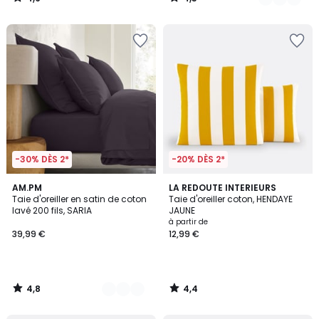
/
/
5
5
-30% DÈS 2*
-20% DÈS 2*
4,8
4,4
9
AM.PM
LA REDOUTE INTERIEURS
/ 5
/ 5
Taie d'oreiller en satin de coton
Taie d'oreiller coton, HENDAYE
Couleurs
lavé 200 fils, SARIA
JAUNE
à partir de
39,99 €
12,99 €
4,8
4,4
/
/
5
5