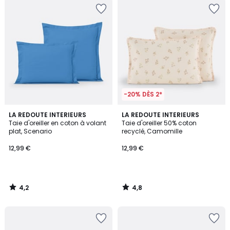
-20% DÈS 2*
4,2
4,8
LA REDOUTE INTERIEURS
LA REDOUTE INTERIEURS
/ 5
/ 5
Taie d'oreiller en coton à volant
Taie d'oreiller 50% coton
plat, Scenario
recyclé, Camomille
12,99 €
12,99 €
4,2
4,8
/
/
5
5