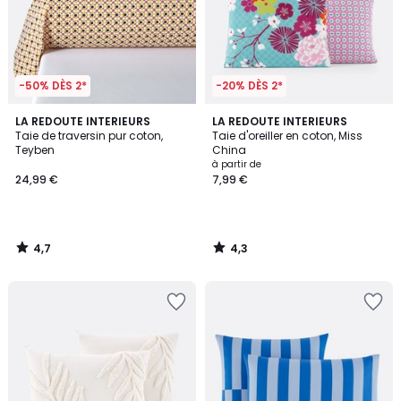
-50% DÈS 2*
-20% DÈS 2*
4,7
4,3
LA REDOUTE INTERIEURS
LA REDOUTE INTERIEURS
/ 5
/ 5
Taie de traversin pur coton,
Taie d'oreiller en coton, Miss
Teyben
China
à partir de
24,99 €
7,99 €
4,7
4,3
/
/
5
5