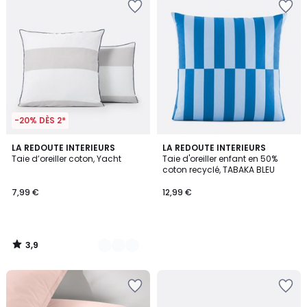
-20% DÈS 2*
3,9
2
LA REDOUTE INTERIEURS
LA REDOUTE INTERIEURS
/ 5
Taie d’oreiller coton, Yacht
Taie d'oreiller enfant en 50%
Couleurs
coton recyclé, TABAKA BLEU
7,99 €
12,99 €
3,9
/
5