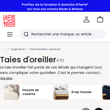
BONS PLANS | Jusqu'à -50% dès 2 articles*
Aller
au
La
panie
Redoute
Menu
Rechercher
Les
...
derniers
Linge de lit
Taie d'oreiller, traversin
Taies d'oreiller
articles
470
consultés
La taie d’oreiller fait partie de ces détails qui changent tout,
sans compliquer votre quotidien. C’est le premier contact
quand vous vous installez au lit, celui qui donne le ton à votre
Lire plus
linge de nuit et à l’ambiance de la chambre. Chez La Redoute,
nous pensons chaque taie comme un équilibre entre allure et
Housse de
Drap housse
usage, pour accompagner vos oreillers avec justesse. Vous
couette
aimez une chambre harmonieuse ? Jouez avec les coloris, le
blanc intemporel ou le style uni pour créer un ensemble qui