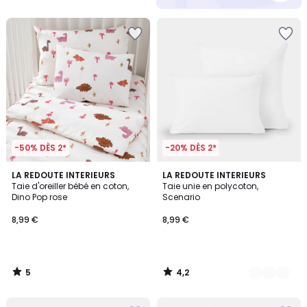
5
-50% DÈS 2*
-20% DÈS 2*
5
4,2
LA REDOUTE INTERIEURS
12
LA REDOUTE INTERIEURS
/
/ 5
Taie d'oreiller bébé en coton,
Taie unie en polycoton,
Couleurs
5
Dino Pop rose
Scenario
8,99 €
8,99 €
5
4,2
/
/
5
5