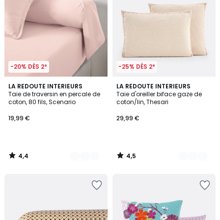
-20% DÈS 2*
-25% DÈS 2*
4,4
4,5
20
LA REDOUTE INTERIEURS
2
LA REDOUTE INTERIEURS
/ 5
/ 5
Taie de traversin en percale de
Taie d'oreiller biface gaze de
Couleurs
Couleurs
coton, 80 fils, Scenario
coton/lin, Thesari
19,99 €
29,99 €
4,4
4,5
/
/
5
5