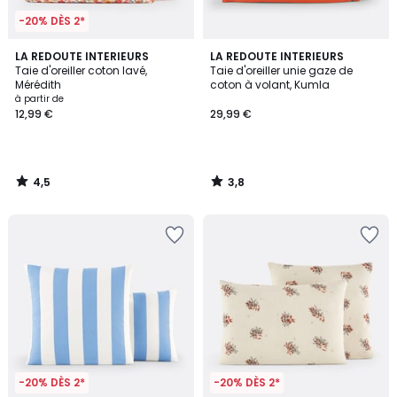
-20% DÈS 2*
4,5
3,8
LA REDOUTE INTERIEURS
LA REDOUTE INTERIEURS
/ 5
/ 5
Taie d'oreiller coton lavé,
Taie d'oreiller unie gaze de
Mérédith
coton à volant, Kumla
à partir de
12,99 €
29,99 €
4,5
3,8
/
/
5
5
-20% DÈS 2*
-20% DÈS 2*