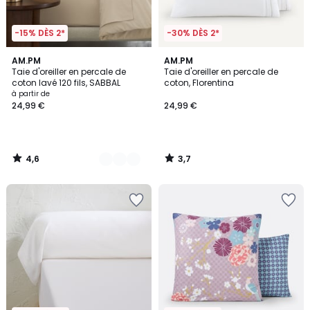
-15% DÈS 2*
-30% DÈS 2*
4,6
3,7
10
AM.PM
AM.PM
/ 5
/ 5
Taie d'oreiller en percale de
Taie d'oreiller en percale de
Couleurs
coton lavé 120 fils, SABBAL
coton, Florentina
à partir de
24,99 €
24,99 €
4,6
3,7
/
/
5
5