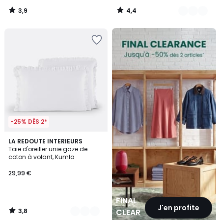
3,9
4,4
/
/
5
5
FINAL
CLEARANCE
-25% DÈS 2*
3,8
15
LA REDOUTE INTERIEURS
/ 5
Taie d'oreiller unie gaze de
Couleurs
coton à volant, Kumla
29,99 €
FINAL
J'en profite
3,8
CLEARANCE
/