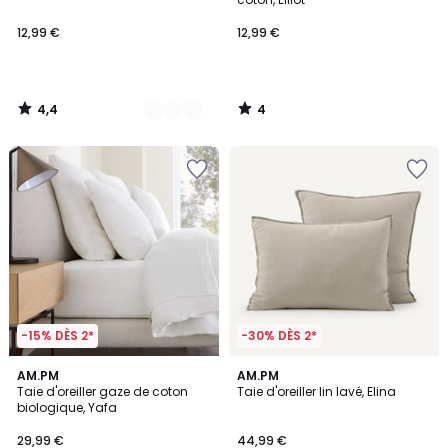
12,99 €
12,99 €
4,4
4
/
/
5
5
-15% DÈS 2*
-30% DÈS 2*
4,1
4,3
20
AM.PM
25
AM.PM
/ 5
/ 5
Taie d'oreiller gaze de coton
Taie d'oreiller lin lavé, Elina
Couleurs
Couleurs
biologique, Yafa
29,99 €
44,99 €