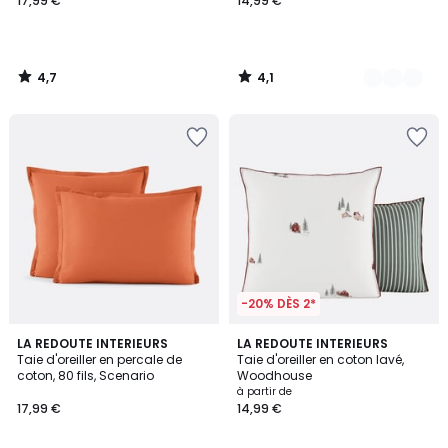
17,99 €
14,99 €
4,7
4,1
/
/
5
5
-20% DÈS 2*
4,2
5
2
LA REDOUTE INTERIEURS
LA REDOUTE INTERIEURS
/ 5
/
Taie d'oreiller en percale de
Taie d'oreiller en coton lavé,
Couleurs
5
coton, 80 fils, Scenario
Woodhouse
à partir de
17,99 €
14,99 €