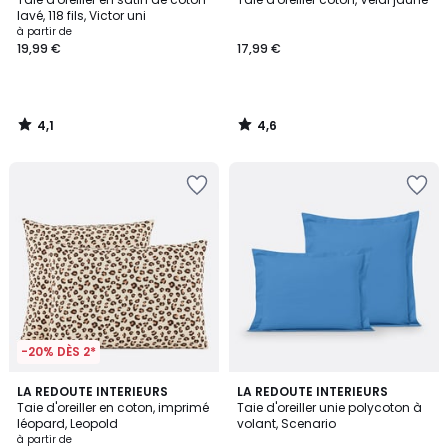
lavé, 118 fils, Victor uni
à partir de
19,99 €
17,99 €
4,1
4,6
/
/
5
5
-20% DÈS 2*
5
4,2
LA REDOUTE INTERIEURS
LA REDOUTE INTERIEURS
/
/ 5
Taie d'oreiller en coton, imprimé
Taie d'oreiller unie polycoton à
5
léopard, Leopold
volant, Scenario
à partir de