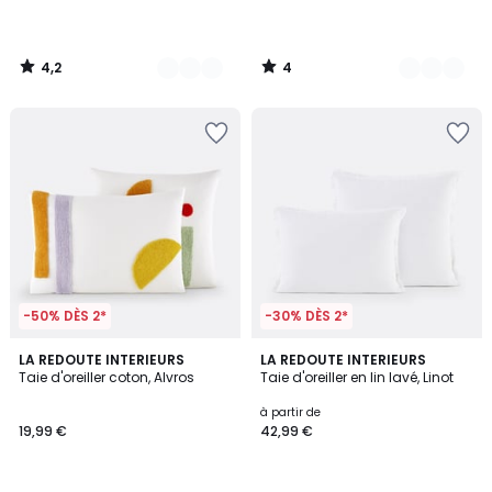
partir
de
12,99
4,2
4
€.
/
/
5
5
-50% DÈS 2*
-30% DÈS 2*
3,9
4,4
LA REDOUTE INTERIEURS
21
LA REDOUTE INTERIEURS
/ 5
/ 5
Taie d'oreiller coton, Alvros
Taie d'oreiller en lin lavé, Linot
Couleurs
à partir de
19,99 €
42,99 €