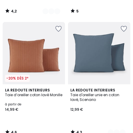
4,2
5
/
/
5
5
-20% DÈS 2*
4,6
4,3
LA REDOUTE INTERIEURS
2
LA REDOUTE INTERIEURS
/ 5
/ 5
Taie d’oreiller coton lavé Monille
Taie d'oreiller unie en coton
Couleurs
lavé, Scenario
à partir de
14,99 €
12,99 €
4,6
4,3