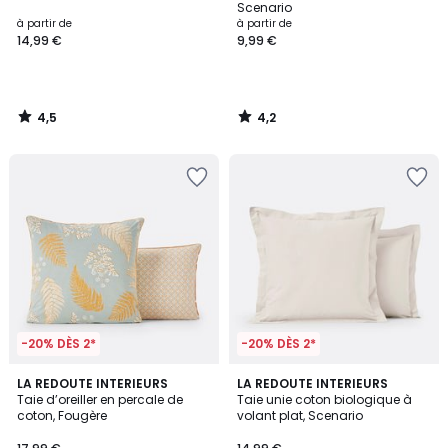
Scenario
à partir de
à partir de
14,99 €
9,99 €
4,5
4,2
/
/
5
5
-20% DÈS 2*
-20% DÈS 2*
4,7
4,1
LA REDOUTE INTERIEURS
9
LA REDOUTE INTERIEURS
/ 5
/ 5
Taie d’oreiller en percale de
Taie unie coton biologique à
Couleurs
coton, Fougère
volant plat, Scenario