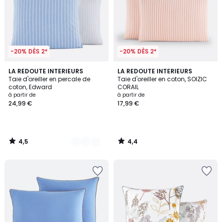
-20% DÈS 2*
-20% DÈS 2*
4,5
4,4
2
LA REDOUTE INTERIEURS
LA REDOUTE INTERIEURS
/ 5
/ 5
Taie d'oreiller en percale de
Taie d'oreiller en coton, SOIZIC
Couleurs
coton, Edward
CORAIL
à partir de
à partir de
24,99 €
17,99 €
4,5
4,4
/
/
5
5