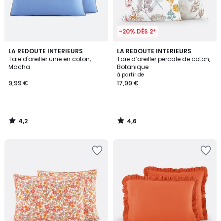
-20% DÈS 2*
4,2
4,6
LA REDOUTE INTERIEURS
LA REDOUTE INTERIEURS
/ 5
/ 5
Taie d'oreiller unie en coton,
Taie d’oreiller percale de coton,
Macha
Botanique
à partir de
9,99 €
17,99 €
4,2
4,6
/
/
5
5