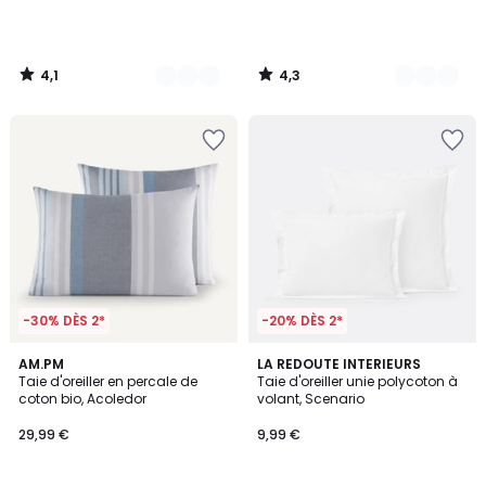
4,1
4,3
/
/
5
5
-30% DÈS 2*
-20% DÈS 2*
5
4,2
AM.PM
16
LA REDOUTE INTERIEURS
/
/ 5
Taie d'oreiller en percale de
Taie d'oreiller unie polycoton à
Couleurs
5
coton bio, Acoledor
volant, Scenario
29,99 €
9,99 €