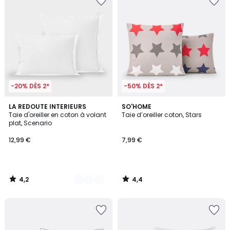
-20% DÈS 2*
-50% DÈS 2*
4,2
4,4
20
LA REDOUTE INTERIEURS
SO'HOME
/ 5
/ 5
Taie d'oreiller en coton à volant
Taie d’oreiller coton, Stars
Couleurs
plat, Scenario
12,99 €
7,99 €
4,2
4,4
/
/
5
5