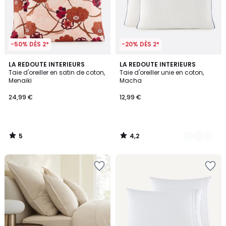
-50% DÈS 2*
-20% DÈS 2*
5
4,2
LA REDOUTE INTERIEURS
7
LA REDOUTE INTERIEURS
/
/ 5
Taie d'oreiller en satin de coton,
Taie d'oreiller unie en coton,
Couleurs
5
Menaiki
Macha
24,99 €
12,99 €
5
4,2
/
/
5
5