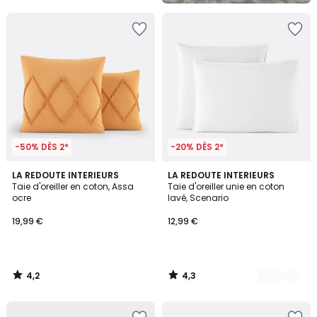
5
-50% DÈS 2*
-20% DÈS 2*
4,2
4,3
LA REDOUTE INTERIEURS
18
LA REDOUTE INTERIEURS
/ 5
/ 5
Taie d'oreiller en coton, Assa
Taie d'oreiller unie en coton
Couleurs
ocre
lavé, Scenario
19,99 €
12,99 €
4,2
4,3
/
/
5
5