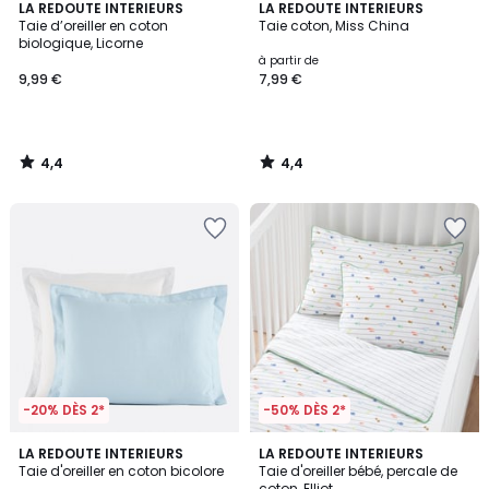
4,4
4,4
LA REDOUTE INTERIEURS
LA REDOUTE INTERIEURS
/ 5
/ 5
Taie d’oreiller en coton
Taie coton, Miss China
biologique, Licorne
à partir de
9,99 €
7,99 €
4,4
4,4
/
/
5
5
-20% DÈS 2*
-50% DÈS 2*
4,4
4
4
LA REDOUTE INTERIEURS
LA REDOUTE INTERIEURS
/ 5
/
Taie d'oreiller en coton bicolore
Taie d'oreiller bébé, percale de
Couleurs
5
coton, Elliot