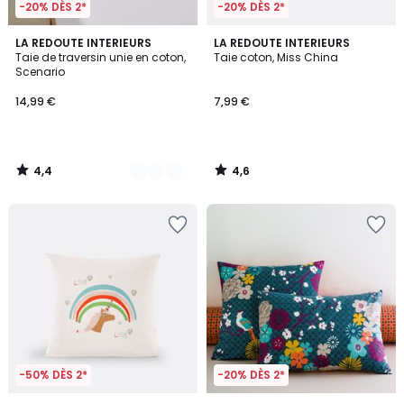
-20% DÈS 2*
-20% DÈS 2*
4,4
4,6
18
LA REDOUTE INTERIEURS
LA REDOUTE INTERIEURS
/ 5
/ 5
Taie de traversin unie en coton,
Taie coton, Miss China
Couleurs
Scenario
14,99 €
7,99 €
4,4
4,6
/
/
5
5
-50% DÈS 2*
-20% DÈS 2*