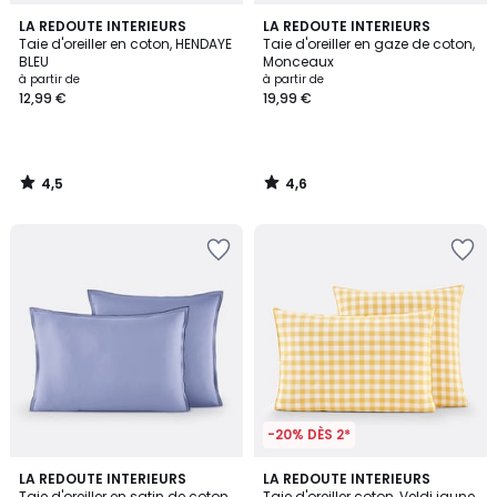
4,5
4,6
LA REDOUTE INTERIEURS
LA REDOUTE INTERIEURS
/ 5
/ 5
Taie d'oreiller en coton, HENDAYE
Taie d'oreiller en gaze de coton,
BLEU
Monceaux
à partir de
à partir de
12,99 €
19,99 €
4,5
4,6
/
/
5
5
-20% DÈS 2*
4,1
4,6
LA REDOUTE INTERIEURS
LA REDOUTE INTERIEURS
/ 5
/ 5
Taie d'oreiller en satin de coton
Taie d'oreiller coton, Veldi jaune