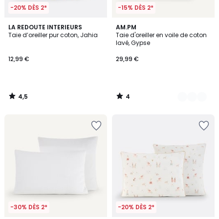
-20% DÈS 2*
-15% DÈS 2*
4,5
4
LA REDOUTE INTERIEURS
8
AM.PM
/ 5
/
Taie d’oreiller pur coton, Jahia
Taie d'oreiller en voile de coton
Couleurs
5
lavé, Gypse
12,99 €
29,99 €
4,5
4
/
/
5
5
-30% DÈS 2*
-20% DÈS 2*