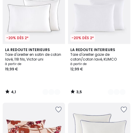
-20% DÈS 2*
-20% DÈS 2*
4,1
3,5
11
LA REDOUTE INTERIEURS
10
LA REDOUTE INTERIEURS
/ 5
/ 5
Taie d'oreiller en satin de coton
Taie d'oreiller gaze de
Couleurs
Couleurs
lavé, 118 fils, Victor uni
coton/coton lavé, KUMCO
à partir de
à partir de
19,99 €
12,99 €
4,1
3,5
/
/
5
5