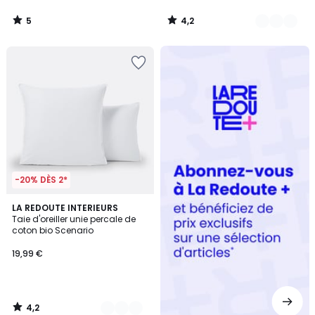
5
4,2
/
/
5
5
Redoute
+
-20% DÈS 2*
4,2
12
LA REDOUTE INTERIEURS
/ 5
Taie d'oreiller unie percale de
Couleurs
coton bio Scenario
19,99 €
4,2
/