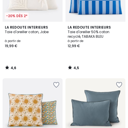
-20% DÈS 2*
4,6
4,5
LA REDOUTE INTERIEURS
LA REDOUTE INTERIEURS
/ 5
/ 5
Taie d'oreiller coton, Jobe
Taie d'oreiller 50% coton
recyclé, TABAKA BLEU
à partir de
à partir de
19,99 €
12,99 €
4,6
4,5
/
/
5
5