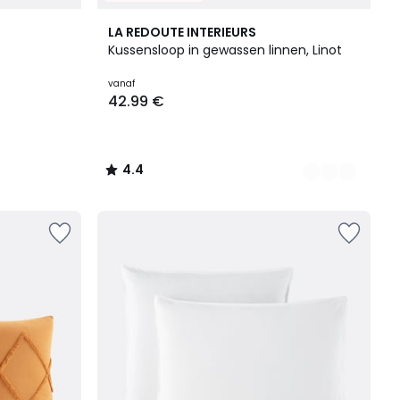
21
4.4
LA REDOUTE INTERIEURS
Kleuren
/ 5
Kussensloop in gewassen linnen, Linot
vanaf
42.99 €
4.4
/
5