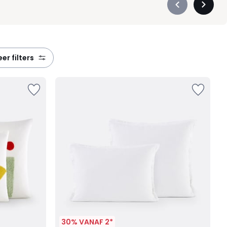
Précédent
Suivan
-
-
défiler
défiler
à
à
gauche
droite
meer filters
30% VANAF 2*