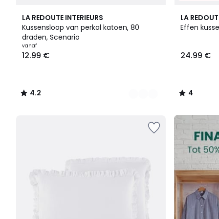
22
4.2
17
4
LA REDOUTE INTERIEURS
LA REDOUT
Kleuren
/ 5
Kleuren
/
Kussensloop van perkal katoen, 80
Effen kusse
5
draden, Scenario
Prijs
vanaf
12.99 €
24.99 €
vanaf
12.99
€.
4.2
4
/
/
5
5
FINAL
CLEARANCE