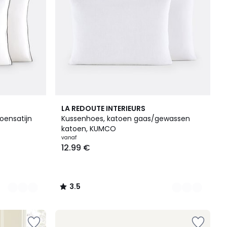
10
3.5
LA REDOUTE INTERIEURS
Kleuren
/ 5
oensatijn
Kussenhoes, katoen gaas/gewassen
katoen, KUMCO
vanaf
12.99 €
3.5
/
5