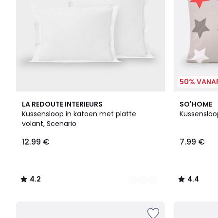
50% VANAF
21
4.2
4.4
LA REDOUTE INTERIEURS
SO'HOME
Kleuren
/ 5
/ 5
Kussensloop in katoen met platte
Kussensloop
volant, Scenario
12.99 €
7.99 €
4.2
4.4
/
/
5
5