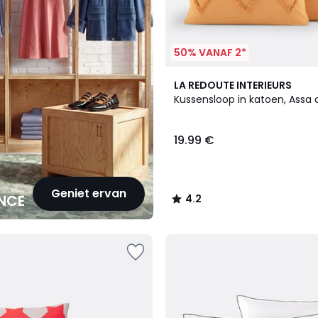
50% VANAF 2*
4.2
LA REDOUTE INTERIEURS
/ 5
Kussensloop in katoen, Assa 
19.99 €
Geniet ervan
NCE
4.2
/
5