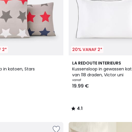
 2*
20% VANAF 2*
11
4.1
LA REDOUTE INTERIEURS
Kleuren
/ 5
 in katoen, Stars
Kussensloop in gewassen kat
van 118 draden, Victor uni
vanaf
19.99 €
4.1
/
5