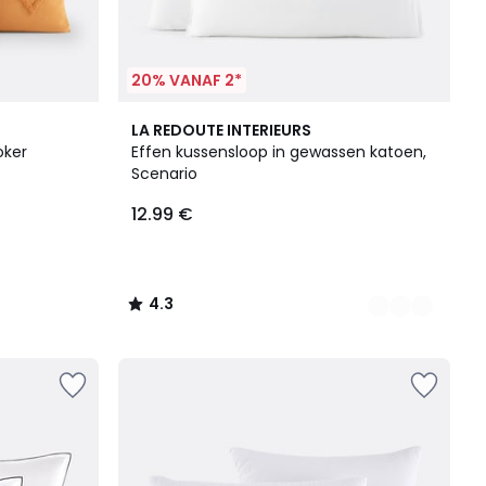
20% VANAF 2*
19
4.3
LA REDOUTE INTERIEURS
Kleuren
/ 5
oker
Effen kussensloop in gewassen katoen,
Scenario
12.99 €
4.3
/
5