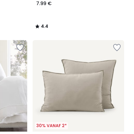
7.99 €
4.4
/
5
30% VANAF 2*