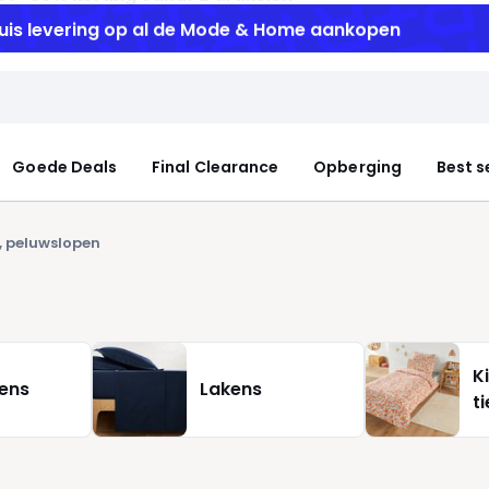
uis levering
op al de Mode & Home aankopen
Goede Deals
Final Clearance
Opberging
Best s
 peluwslopen
K
ens
Lakens
t