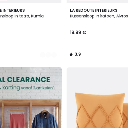
3.9
E INTERIEURS
LA REDOUTE INTERIEURS
/ 5
nsloop in tetra, Kumla
Kussensloop in katoen, Alvros
19.99 €
3.9
/
5