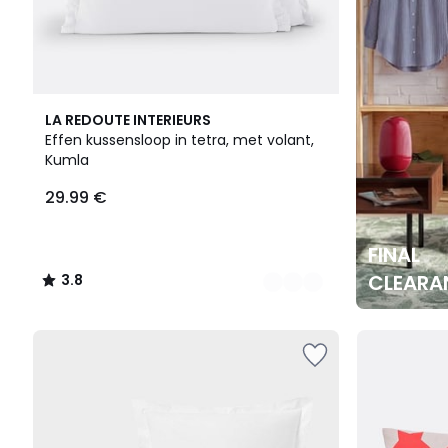
15
3.8
LA REDOUTE INTERIEURS
Kleuren
/ 5
Effen kussensloop in tetra, met volant,
Kumla
29.99 €
FINAL
CLEARA
3.8
/
5