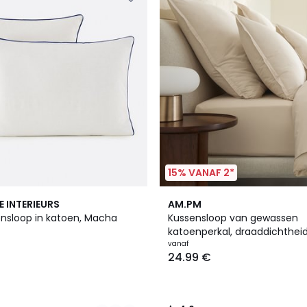
15% VANAF 2*
10
4.6
E INTERIEURS
AM.PM
Kleuren
/ 5
ensloop in katoen, Macha
Kussensloop van gewassen
katoenperkal, draaddichtheid
Sabbal
vanaf
24.99 €