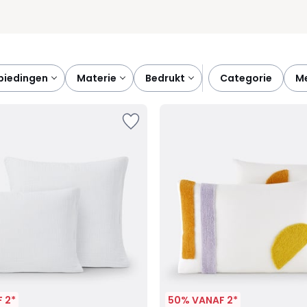
nbiedingen
materie
bedrukt
categorie
 2*
50% VANAF 2*