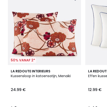
50% VANAF 2*
5
7
4.2
LA REDOUTE INTERIEURS
LA REDOUT
/
Kleuren
/ 5
Kussensloop in katoensatijn, Menaiki
Effen kuss
5
24.99 €
12.99 €