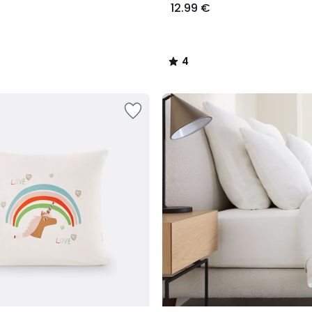
12.99 €
4
/
5