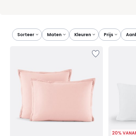
Sorteer
maten
kleuren
prijs
aa
20% VANAF