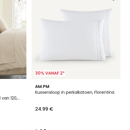
30% VANAF 2*
3.7
AM.PM
/ 5
Kussensloop in perkalkatoen, Florentina
 van 120,
24.99 €