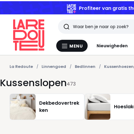
Profiteer van gratis th
Zoeken
Laatst
Nieuwigheden
MENU
Menu
bekeken
La
Redoute
artikelen
La Redoute
Linnengoed
Bedlinnen
Kussenhoezen,
Kussenslopen
473
Dekbedovertrek
Hoeslak
ken