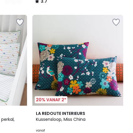
3.7
/
5
20% VANAF 2*
4.4
LA REDOUTE INTERIEURS
/ 5
perkal,
Kussensloop, Miss China
vanaf