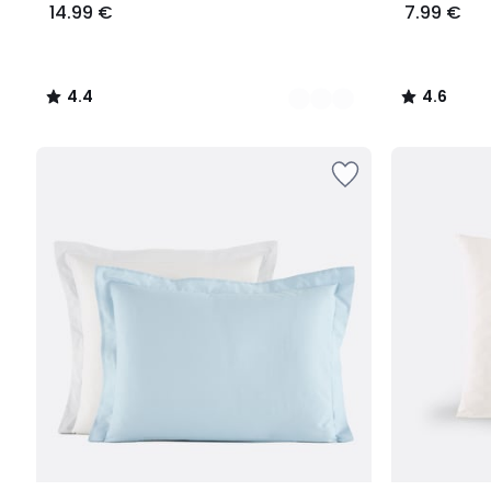
14.99 €
7.99 €
4.4
4.6
/
/
5
5