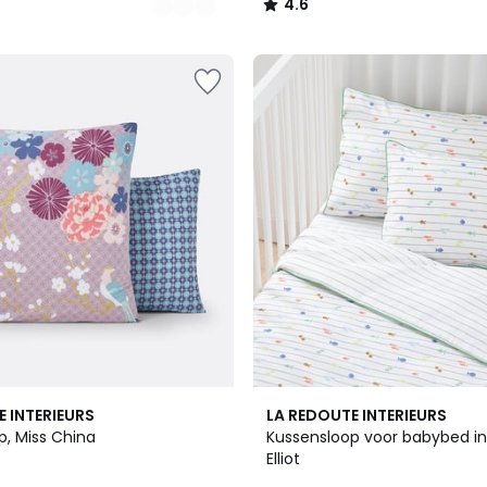
4.6
/
5
4
E INTERIEURS
LA REDOUTE INTERIEURS
/
p, Miss China
Kussensloop voor babybed in 
5
Elliot