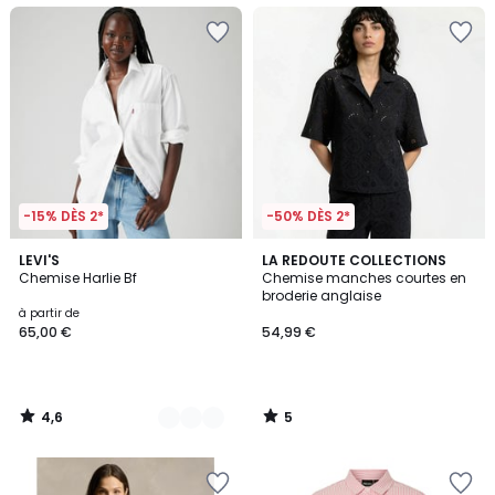
-15% DÈS 2*
-50% DÈS 2*
4,6
5
2
LEVI'S
LA REDOUTE COLLECTIONS
/ 5
/
Chemise Harlie Bf
Chemise manches courtes en
Couleurs
5
broderie anglaise
à partir de
65,00 €
54,99 €
4,6
5
/
/
5
5