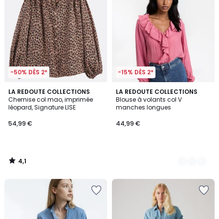
-50% DÈS 2*
-15% DÈS 2*
4,1
LA REDOUTE COLLECTIONS
2
LA REDOUTE COLLECTIONS
/ 5
Chemise col mao, imprimée
Blouse à volants col V
Couleurs
léopard, Signature LISE
manches longues
54,99 €
44,99 €
4,1
/
5