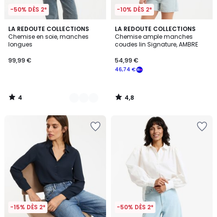
-50% DÈS 2*
-10% DÈS 2*
4
4,8
2
LA REDOUTE COLLECTIONS
LA REDOUTE COLLECTIONS
/
/ 5
Chemise en soie, manches
Chemise ample manches
Couleurs
5
longues
coudes lin Signature, AMBRE
99,99 €
54,99 €
46,74 €
4
4,8
/
/
5
5
-15% DÈS 2*
-50% DÈS 2*