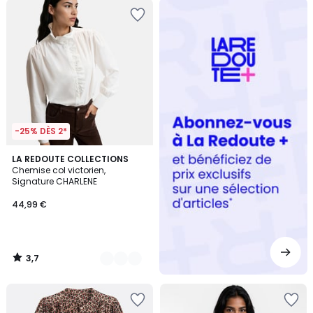
Redoute
+
-25% DÈS 2*
3,7
2
LA REDOUTE COLLECTIONS
/ 5
Chemise col victorien,
Couleurs
Signature CHARLENE
44,99 €
3,7
/
5