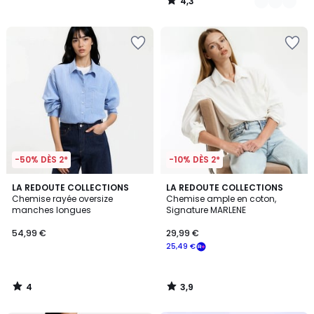
4,3
/
5
-50% DÈS 2*
-10% DÈS 2*
4
3,9
LA REDOUTE COLLECTIONS
LA REDOUTE COLLECTIONS
/
/ 5
Chemise rayée oversize
Chemise ample en coton,
5
manches longues
Signature MARLENE
54,99 €
29,99 €
25,49 €
4
3,9
/
/
5
5