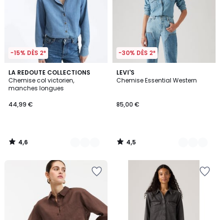
-15% DÈS 2*
-30% DÈS 2*
4,6
4,5
3
LA REDOUTE COLLECTIONS
3
LEVI'S
/ 5
/ 5
Chemise col victorien,
Chemise Essential Western
Couleurs
Couleurs
manches longues
44,99 €
85,00 €
4,6
4,5
/
/
5
5