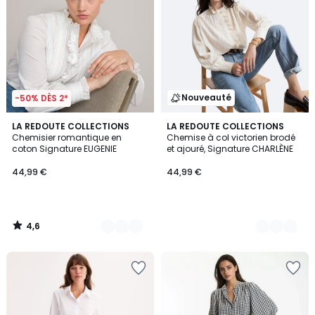
Nouveauté
-50% DÈS 2*
4,6
2
LA REDOUTE COLLECTIONS
2
LA REDOUTE COLLECTIONS
/ 5
Chemisier romantique en
Chemise à col victorien brodé
Couleurs
Couleurs
coton Signature EUGENIE
et ajouré, Signature CHARLÈNE
44,99 €
44,99 €
4,6
/
5