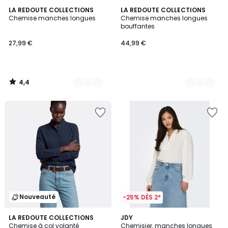
4,4
4
LA REDOUTE COLLECTIONS
2
LA REDOUTE COLLECTIONS
/ 5
Chemise manches longues
Chemise manches longues
Couleurs
Couleurs
bouffantes
27,99 €
44,99 €
4,4
/
5
Nouveauté
-25% DÈS 2*
3
LA REDOUTE COLLECTIONS
JDY
Chemise à col volanté
Chemisier, manches longues