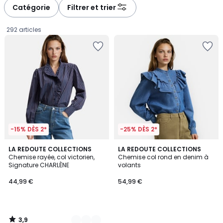
à
à
Catégorie
Filtrer et trier
gauche
droite
292 articles
-15% DÈS 2*
-25% DÈS 2*
3,9
2
LA REDOUTE COLLECTIONS
LA REDOUTE COLLECTIONS
/ 5
Chemise rayée, col victorien,
Chemise col rond en denim à
Couleurs
Signature CHARLÈNE
volants
44,99
44,99 €
54,99 €
€.
3,9