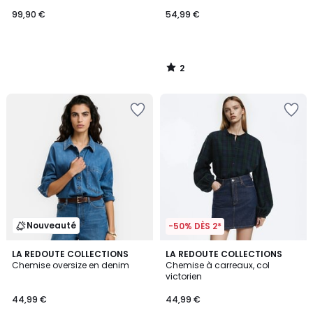
99,90 €
54,99 €
2
/
5
Nouveauté
-50% DÈS 2*
4
LA REDOUTE COLLECTIONS
LA REDOUTE COLLECTIONS
/
Chemise oversize en denim
Chemise à carreaux, col
5
victorien
44,99 €
44,99 €