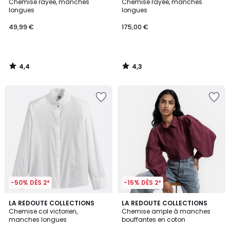
/ 5
/ 5
Chemise rayée, manches
Chemise rayée, manches
longues
longues
49,99 €
175,00 €
4,4
4,3
/
/
5
5
-50% DÈS 2*
-15% DÈS 2*
4,5
3
2
LA REDOUTE COLLECTIONS
LA REDOUTE COLLECTIONS
/ 5
/
Chemise col victorien,
Chemise ample à manches
Couleurs
5
manches longues
bouffantes en coton