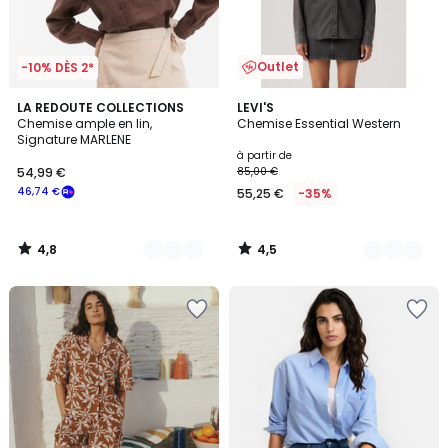
Outlet
-10% DÈS 2*
4,8
4,5
2
LA REDOUTE COLLECTIONS
2
LEVI'S
/ 5
/ 5
Chemise ample en lin,
Chemise Essential Western
Couleurs
Couleurs
Signature MARLENE
à partir de
54,99 €
85,00 €
46,74 €
55,25 €
-35%
4,8
4,5
/
/
5
5