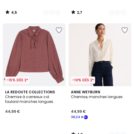
4,5
2,7
/
/
5
5
-15% DÈS 2*
-10% DÈS 2*
4,3
LA REDOUTE COLLECTIONS
2
ANNE WEYBURN
/ 5
Chemise à carreaux col
Chemise, manches longues
Couleurs
foulard manches longues
44,99 €
44,99 €
38,24 €