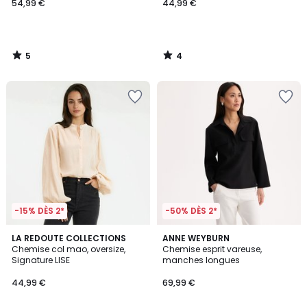
54,99 €
44,99 €
5
4
/
/
5
5
-15% DÈS 2*
-50% DÈS 2*
4,5
2,7
3
LA REDOUTE COLLECTIONS
2
ANNE WEYBURN
/ 5
/ 5
Chemise col mao, oversize,
Chemise esprit vareuse,
Couleurs
Couleurs
Signature LISE
manches longues
44,99 €
69,99 €