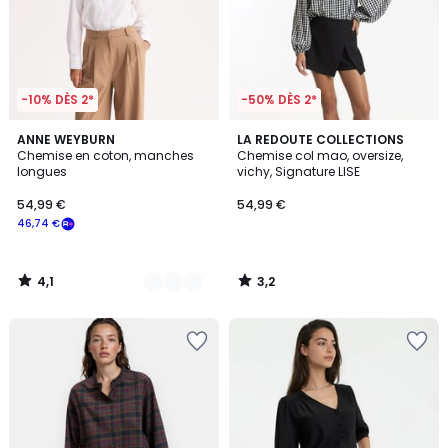
-10% DÈS 2*
-50% DÈS 2*
4,1
3,2
2
ANNE WEYBURN
LA REDOUTE COLLECTIONS
/ 5
/ 5
Chemise en coton, manches
Chemise col mao, oversize,
Couleurs
longues
vichy, Signature LISE
54,99 €
54,99 €
46,74 €
4,1
3,2
/
/
5
5