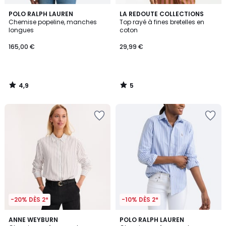
4,9
5
POLO RALPH LAUREN
LA REDOUTE COLLECTIONS
/ 5
/
Chemise popeline, manches
Top rayé à fines bretelles en
5
longues
coton
165,00 €
29,99 €
4,9
5
/
/
5
5
-20% DÈS 2*
-10% DÈS 2*
4,4
4,3
ANNE WEYBURN
POLO RALPH LAUREN