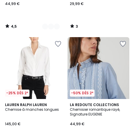
44,99 €
29,99 €
4,5
3
/
/
5
5
-25% DÈS 2*
-50% DÈS 2*
4,3
4,5
LAUREN RALPH LAUREN
LA REDOUTE COLLECTIONS
/ 5
/ 5
Chemise à manches longues
Chemisier romantique rayé,
Signature EUGENIE
145,00 €
44,99 €