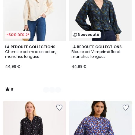
Nouveauté
-50% DÈS 2*
5
2
LA REDOUTE COLLECTIONS
LA REDOUTE COLLECTIONS
/
Chemise col mao en coton,
Blouse col V imprimé floral
Couleurs
5
manches longues
manches longues
44,99 €
44,99 €
5
/
5