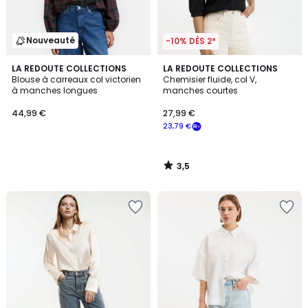
Nouveauté
-10% DÈS 2*
3,5
LA REDOUTE COLLECTIONS
LA REDOUTE COLLECTIONS
/ 5
Blouse à carreaux col victorien
Chemisier fluide, col V,
à manches longues
manches courtes
44,99 €
27,99 €
23,79 €
3,5
/
5