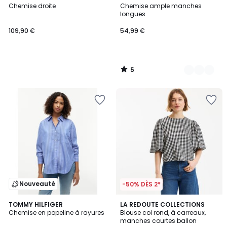
/
Chemise droite
Chemise ample manches
Couleurs
5
longues
109,90 €
54,99 €
5
/
5
Nouveauté
-50% DÈS 2*
2
TOMMY HILFIGER
LA REDOUTE COLLECTIONS
/
Chemise en popeline à rayures
Blouse col rond, à carreaux,
5
manches courtes ballon