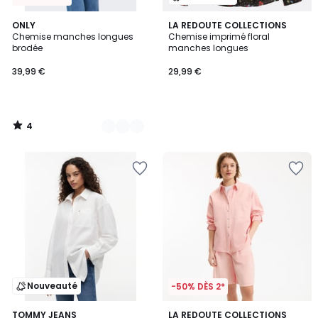
4
2
ONLY
LA REDOUTE COLLECTIONS
/
Chemise manches longues
Chemise imprimé floral
Couleurs
5
brodée
manches longues
39,99 €
29,99 €
4
/
5
Nouveauté
-50% DÈS 2*
5
TOMMY JEANS
2
LA REDOUTE COLLECTIONS