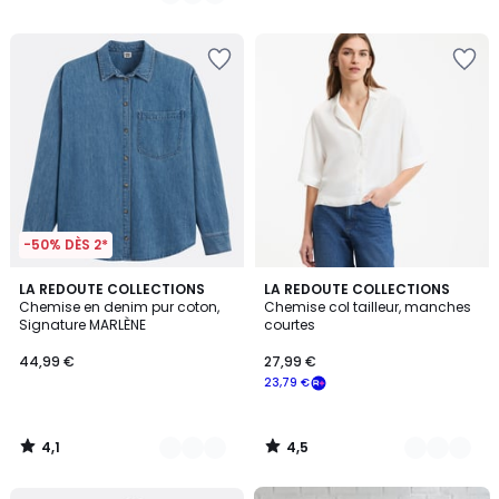
/
5
-50% DÈS 2*
4,1
4,5
4
LA REDOUTE COLLECTIONS
2
LA REDOUTE COLLECTIONS
/ 5
/ 5
Chemise en denim pur coton,
Chemise col tailleur, manches
Couleurs
Couleurs
Signature MARLÈNE
courtes
44,99 €
27,99 €
23,79 €
4,1
4,5
/
/
5
5
FINAL