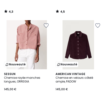
4,3
4,5
/
/
5
5
Nouveauté
Nouveauté
SESSUN
AMERICAN VINTAGE
Chemise rayée manches
Chemise en velours côtelé
longues, ORREGIA
ample, PADOW
145,00 €
145,00 €