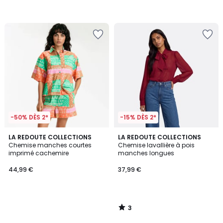
-50% DÈS 2*
-15% DÈS 2*
3
LA REDOUTE COLLECTIONS
LA REDOUTE COLLECTIONS
/
Chemise manches courtes
Chemise lavallière à pois
5
imprimé cachemire
manches longues
44,99 €
37,99 €
3
/
5