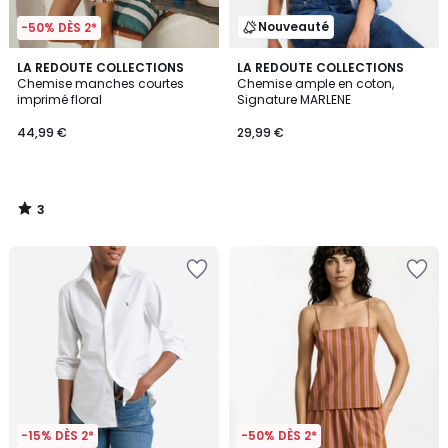
Nouveauté
-50% DÈS 2*
3
LA REDOUTE COLLECTIONS
LA REDOUTE COLLECTIONS
/
Chemise manches courtes
Chemise ample en coton,
5
imprimé floral
Signature MARLENE
44,99 €
29,99 €
3
/
5
-15% DÈS 2*
-50% DÈS 2*