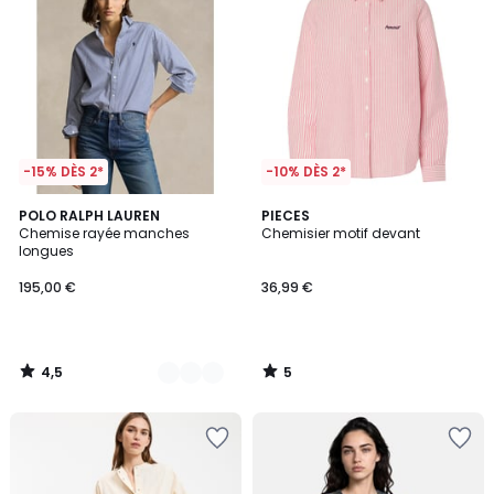
-15% DÈS 2*
-10% DÈS 2*
4,5
5
2
POLO RALPH LAUREN
PIECES
/ 5
/
Chemise rayée manches
Chemisier motif devant
Couleurs
5
longues
195,00 €
36,99 €
4,5
5
/
/
5
5