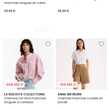
Couleurs
manches longues en coton
seersucker
29,99 €
26,99 €
-50% DÈS 2*
-15% DÈS 2*
5
4
LA REDOUTE COLLECTIONS
ANNE WEYBURN
/
/
Chemise col rond manches
Chemise manches courtes en
5
5
longues à carreaux
lyocell