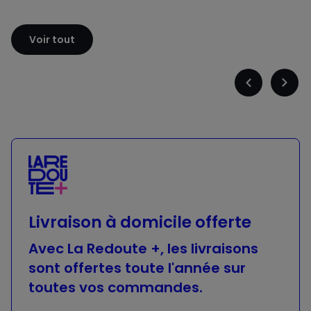
Sloggi
Adidas
Voir tout
Précédent
Suiva
-
-
défiler
défile
à
à
gauche
droit
Livraison à domicile offerte
Avec La Redoute +, les livraisons
sont offertes toute l'année sur
toutes vos commandes.