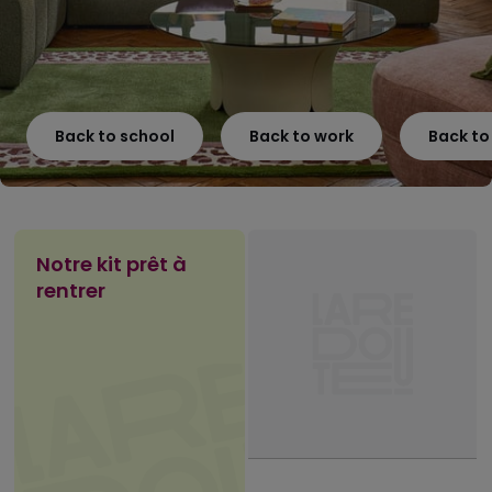
Back to school
Back to work
Back t
Notre kit prêt à
rentrer