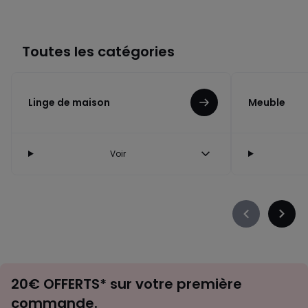
Toutes les catégories
Linge de maison
Meuble
Voir
Précédent
Suiva
-
-
défiler
défile
à
à
Envie
gauche
droit
20€ OFFERTS* sur votre première
d'inspirations
commande.
et