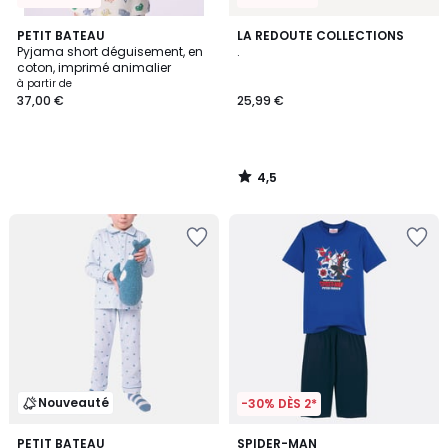
4,5
PETIT BATEAU
LA REDOUTE COLLECTIONS
/ 5
Pyjama short déguisement, en
.
coton, imprimé animalier
à partir de
37,00 €
25,99 €
4,5
/
5
Nouveauté
-30% DÈS 2*
4
PETIT BATEAU
SPIDER-MAN