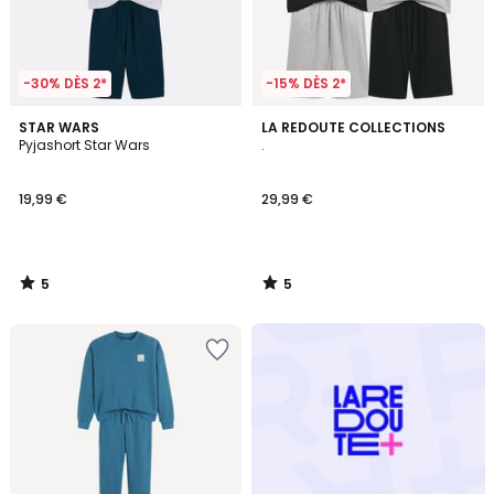
-30% DÈS 2*
-15% DÈS 2*
5
5
STAR WARS
LA REDOUTE COLLECTIONS
/
/
Pyjashort Star Wars
.
5
5
19,99 €
29,99 €
5
5
/
/
5
5
Redoute
+