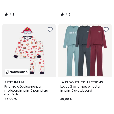
4,5
4,9
/
/
5
5
Nouveauté
4,5
PETIT BATEAU
LA REDOUTE COLLECTIONS
/ 5
Pyjama déguisement en
Lot de 3 pyjamas en coton,
molleton, imprimé pompiers
imprimé skateboard
à partir de
45,00 €
39,99 €