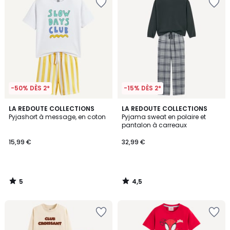
-50% DÈS 2*
-15% DÈS 2*
5
4,5
LA REDOUTE COLLECTIONS
LA REDOUTE COLLECTIONS
/
/ 5
Pyjashort à message, en coton
Pyjama sweat en polaire et
5
pantalon à carreaux
15,99 €
32,99 €
5
4,5
/
/
5
5