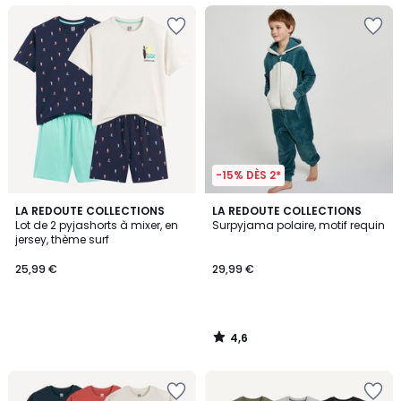
-15% DÈS 2*
4,6
LA REDOUTE COLLECTIONS
LA REDOUTE COLLECTIONS
/ 5
Lot de 2 pyjashorts à mixer, en
Surpyjama polaire, motif requin
jersey, thème surf
25,99 €
29,99 €
4,6
/
5