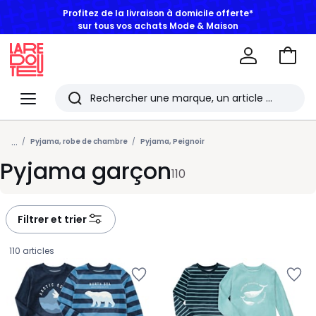
BONS PLANS | Jusqu'à -50% dès 2 articles*
Aller
au
La
panie
Redoute
Menu
Rechercher
Les
...
derniers
Pyjama, robe de chambre
Pyjama, Peignoir
Pyjama garçon
articles
110
consultés
Filtrer et trier
110 articles