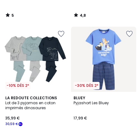
5
4,8
/
/
5
5
-10% DÈS 2*
-30% DÈS 2*
4,7
LA REDOUTE COLLECTIONS
BLUEY
/ 5
Lot de 3 pyjamas en coton
Pyjashort Les Bluey
imprimés dinosaures
35,99 €
17,99 €
30,59 €