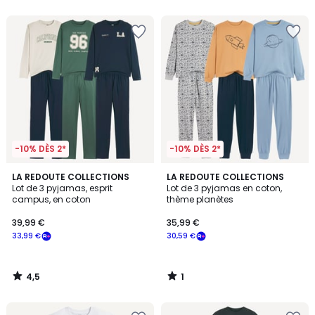
5
-10% DÈS 2*
-10% DÈS 2*
4,5
1
LA REDOUTE COLLECTIONS
LA REDOUTE COLLECTIONS
/ 5
/
Lot de 3 pyjamas, esprit
Lot de 3 pyjamas en coton,
5
campus, en coton
thème planètes
39,99 €
35,99 €
33,99 €
30,59 €
4,5
1
/
/
5
5