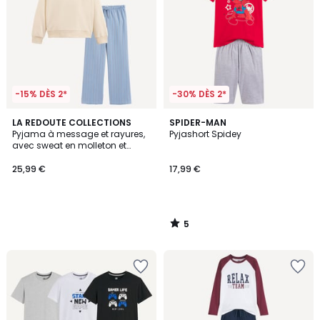
-15% DÈS 2*
-30% DÈS 2*
5
LA REDOUTE COLLECTIONS
SPIDER-MAN
/
Pyjama à message et rayures,
Pyjashort Spidey
5
avec sweat en molleton et
pantalon en flanelle
25,99 €
17,99 €
5
/
5