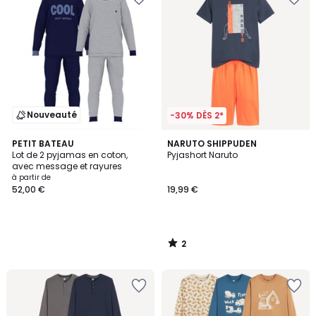
Nouveauté
-30% DÈS 2*
2
PETIT BATEAU
NARUTO SHIPPUDEN
/
Lot de 2 pyjamas en coton,
Pyjashort Naruto
5
avec message et rayures
à partir de
52,00 €
19,99 €
2
/
5