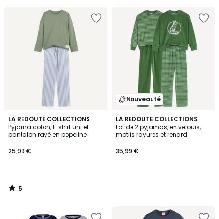
5
5
Nouveauté
5
LA REDOUTE COLLECTIONS
LA REDOUTE COLLECTIONS
/
Pyjama coton, t-shirt uni et
Lot de 2 pyjamas, en velours,
5
pantalon rayé en popeline
motifs rayures et renard
25,99 €
35,99 €
5
/
5