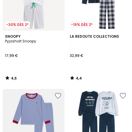
-30% DÈS 2*
-15% DÈS 2*
4,5
4,4
SNOOPY
LA REDOUTE COLLECTIONS
/ 5
/ 5
Pyjashort Snoopy
.
17,99 €
32,99 €
4,5
4,4
/
/
5
5