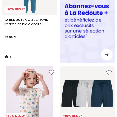
-20% DÈS 2*
5
LA REDOUTE COLLECTIONS
/
Pyjama en nid d'abeille
5
25,99 €
5
/
5
-30% DÈS 2*
-15% DÈS 2*