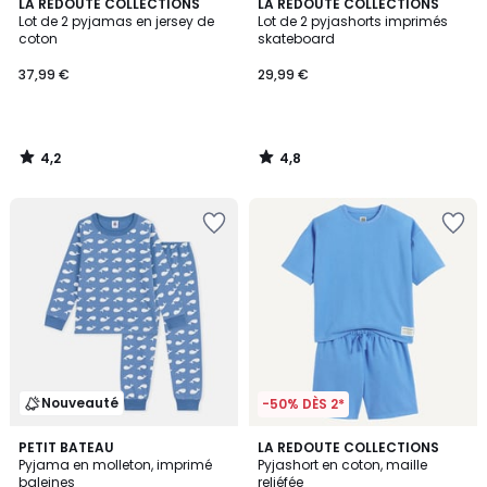
4,2
4,8
LA REDOUTE COLLECTIONS
LA REDOUTE COLLECTIONS
/ 5
/ 5
Lot de 2 pyjamas en jersey de
Lot de 2 pyjashorts imprimés
coton
skateboard
37,99 €
29,99 €
4,2
4,8
/
/
5
5
Nouveauté
-50% DÈS 2*
5
PETIT BATEAU
LA REDOUTE COLLECTIONS
/
Pyjama en molleton, imprimé
Pyjashort en coton, maille
5
baleines
reliéfée