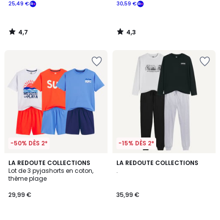
25,49 €
30,59 €
4,7
4,3
/
/
5
5
-50% DÈS 2*
-15% DÈS 2*
5
LA REDOUTE COLLECTIONS
LA REDOUTE COLLECTIONS
/
Lot de 3 pyjashorts en coton,
.
5
thème plage
29,99 €
35,99 €