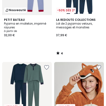
Nouveauté
-50% DÈS 2*
4
PETIT BATEAU
LA REDOUTE COLLECTIONS
/
Pyjama en molleton, imprimé
Lot de 2 pyjamas velours,
5
rayures
messages et monstres
à partir de
32,00 €
37,99 €
4
/
5