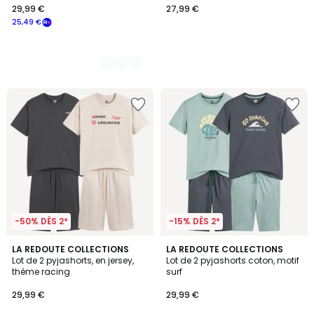
29,99 €
27,99 €
25,49 €
-50% DÈS 2*
-15% DÈS 2*
5
4,8
LA REDOUTE COLLECTIONS
LA REDOUTE COLLECTIONS
/
/ 5
Lot de 2 pyjashorts, en jersey,
Lot de 2 pyjashorts coton, motif
5
thème racing
surf
29,99 €
29,99 €