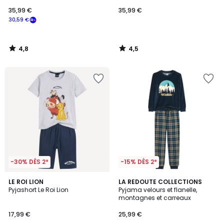
35,99 €
35,99 €
30,59 €
4,8
4,5
/
/
5
5
-30% DÈS 2*
-15% DÈS 2*
4,5
4,9
LE ROI LION
LA REDOUTE COLLECTIONS
/ 5
/ 5
Pyjashort Le Roi Lion
Pyjama velours et flanelle,
montagnes et carreaux
17,99 €
25,99 €