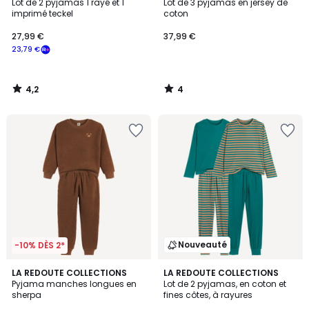
/ 5
/
Lot de 2 pyjamas 1 rayé et 1
Lot de 3 pyjamas en jersey de
5
imprimé teckel
coton
27,99 €
37,99 €
23,79 €
4,2
4
/
/
5
5
Nouveauté
-10% DÈS 2*
2
LA REDOUTE COLLECTIONS
LA REDOUTE COLLECTIONS
Pyjama manches longues en
Lot de 2 pyjamas, en coton et
Couleurs
sherpa
fines côtes, à rayures