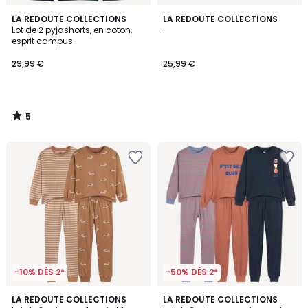
5
LA REDOUTE COLLECTIONS
LA REDOUTE COLLECTIONS
/
Lot de 2 pyjashorts, en coton,
.
5
esprit campus
29,99 €
25,99 €
5
/
5
-10% DÈS 2*
-50% DÈS 2*
4,2
4
LA REDOUTE COLLECTIONS
LA REDOUTE COLLECTIONS