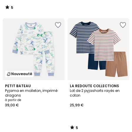
5
/
5
Nouveauté
5
PETIT BATEAU
LA REDOUTE COLLECTIONS
/
Pyjama en molleton, imprimé
Lot de 2 pyjashorts rayés en
5
dragons
coton
à partir de
39,00 €
25,99 €
5
/