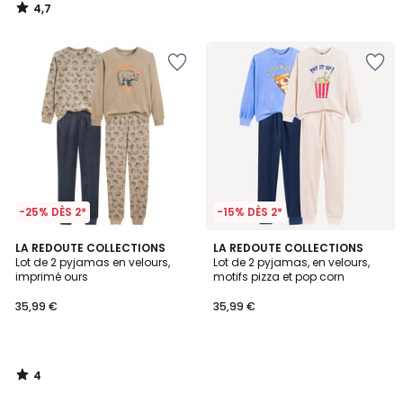
4,7
/
5
-25% DÈS 2*
-15% DÈS 2*
4
LA REDOUTE COLLECTIONS
LA REDOUTE COLLECTIONS
/
Lot de 2 pyjamas en velours,
Lot de 2 pyjamas, en velours,
5
imprimé ours
motifs pizza et pop corn
35,99 €
35,99 €
4
/
5