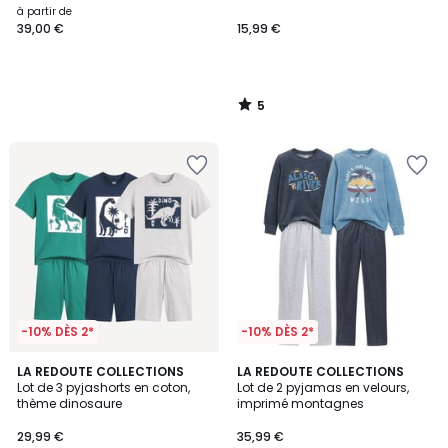
à partir de
39,00 €
15,99 €
5
/
5
-10% DÈS 2*
-10% DÈS 2*
4,7
4,3
LA REDOUTE COLLECTIONS
LA REDOUTE COLLECTIONS
/ 5
/ 5
Lot de 3 pyjashorts en coton,
Lot de 2 pyjamas en velours,
thème dinosaure
imprimé montagnes
29,99 €
35,99 €