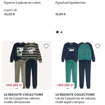
/
Pyjama 2 pièces en coton
Pyjashort Spiderman
5
à partir de
42,00 €
19,99 €
4
/
5
-10% DÈS 2*
-15% DÈS 2*
4,8
4,5
LA REDOUTE COLLECTIONS
LA REDOUTE COLLECTIONS
/ 5
/ 5
Lot de 2 pyjamas velours,
Lot de 2 pyjamas en velours,
motifs dinosaures
motif esprit campus