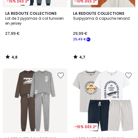
-15% DÈS 2*
-10% DÈS 2*
4,8
4,7
LA REDOUTE COLLECTIONS
LA REDOUTE COLLECTIONS
/ 5
/ 5
Lot de 2 pyjamas à col tunisien
Surpyjama à capuche renard
en jersey
27,99 €
29,99 €
25,49 €
4,8
4,7
/
/
5
5
-15% DÈS 2*