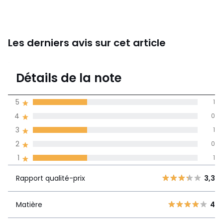
Les derniers avis sur cet article
3
Détails de la note
3 avis
de moyenne
5
1
obtenue sur
4
0
l'ensemble des
pays
3
1
2
0
Avis 100% certifiés,
1
1
La Redoute s'engage
Rapport
5
1
3,3
Rapport qualité-prix
3,3
qualité-prix
4
0
3
1
Matière
4
Matière
4
2
0