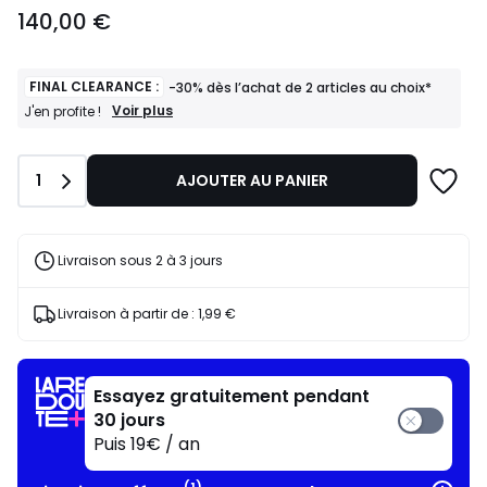
140,00
140,00 €
€.
FINAL CLEARANCE :
-30% dès l’achat de 2 articles au choix*
FINAL
Voir plus
J'en profite !
CLEARANCE
:
-30%
Quantité
1
AJOUTER AU PANIER
dès
l’achat
de
2
articles
Livraison sous 2 à 3 jours
au
choix*
J'en
Livraison à partir de :
1,99 €
profite
!
Essayez gratuitement pendant
30 jours
Puis 19€ / an