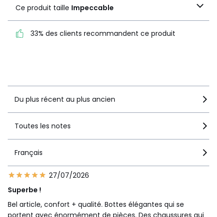
Ce produit taille
1
1
Ce produit taille
Impeccable
Impeccable
33% des clients recommandent ce produit
33% des clients
recommandent ce produit
Voir le détail de la note
Du plus récent au plus ancien
Toutes les notes
Français
27/07/2026
Superbe !
Bel article, confort + qualité. Bottes élégantes qui se
portent avec énormément de pièces. Des chaussures qui