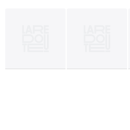
• Dessus/Tige : 100% nubuck
• Doublure : 100% textile
• Semelle intérieure : 100% eva
• Semelle extérieure : 100% caoutchouc
Couleurs
Noir
Tailles
36, 37, 38, 39, 40, 41