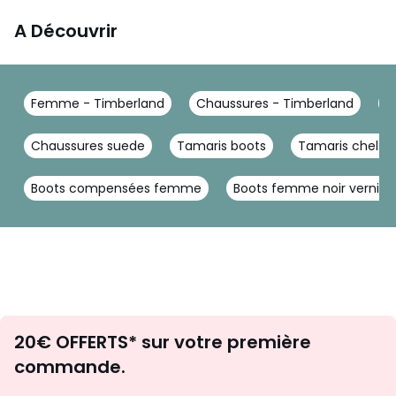
A Découvrir
Femme - Timberland
Chaussures - Timberland
B
Chaussures suede
Tamaris boots
Tamaris chelse
Boots compensées femme
Boots femme noir vernis
Envie
20€ OFFERTS* sur votre première
d'inspirations
commande.
et
de