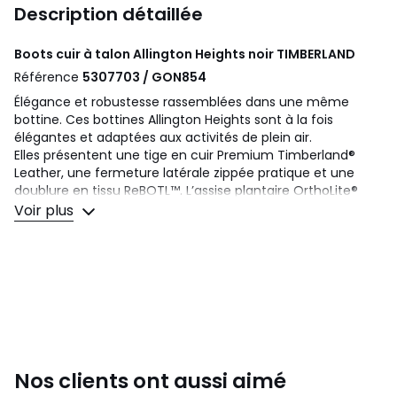
Description détaillée
Boots cuir à talon Allington Heights noir
TIMBERLAND
Référence
5307703 / GON854
Élégance et robustesse rassemblées dans une même
bottine. Ces bottines Allington Heights sont à la fois
élégantes et adaptées aux activités de plein air.
Elles présentent une tige en cuir Premium Timberland®
Leather, une fermeture latérale zippée pratique et une
doublure en tissu ReBOTL™. L’assise plantaire OrthoLite®
Impressions en mousse à mémoire de forme apporte le
Voir plus
confort tandis que la semelle extérieure en caoutchouc
confère de l’adhérence.
Détails produit
• Talon large
• Fermeture : A fermeture zippée
• Bout rond
• Talon moyen (4 à 6 cm)
Nos clients ont aussi aimé
Composition et Entretien