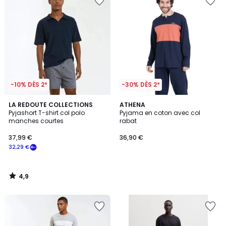
-10% DÈS 2*
-30% DÈS 2*
4,9
LA REDOUTE COLLECTIONS
ATHENA
/ 5
Pyjashort T-shirt col polo
Pyjama en coton avec col
manches courtes
rabat
37,99 €
36,90 €
32,29 €
4,9
/
5