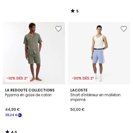
5
/
5
-10% DÈS 2*
-30% DÈS 2*
4,9
LA REDOUTE COLLECTIONS
LACOSTE
/ 5
Pyjama en gaze de coton
Short d'intérieur en molleton
imprimé
44,99 €
50,00 €
38,24 €
4,9