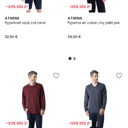
-30% DÈS 2*
-30% DÈS 2*
5
ATHENA
ATHENA
/
Pyjashort rayé, col rond
Pyjama en coton, my petit prix
5
32,50 €
29,00 €
5
/
5
-30% DÈS 2*
-30% DÈS 2*