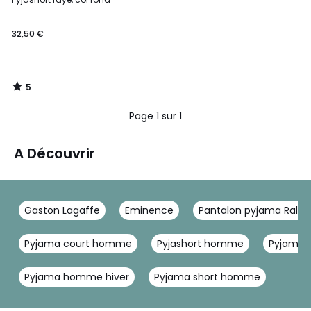
5
32,50 €
5
/
5
Page 1 sur 1
A Découvrir
Gaston Lagaffe
Eminence
Pantalon pyjama Ralph
Pyjama court homme
Pyjashort homme
Pyjama
Pyjama homme hiver
Pyjama short homme