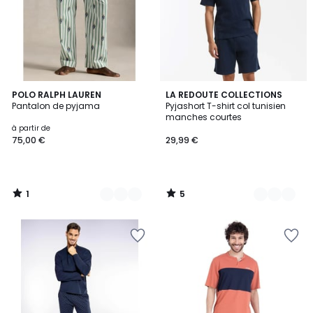
1
5
5
POLO RALPH LAUREN
2
LA REDOUTE COLLECTIONS
/
/
Pantalon de pyjama
Pyjashort T-shirt col tunisien
Couleurs
Couleurs
5
5
manches courtes
à partir de
75,00 €
29,99 €
1
5
/
/
5
5