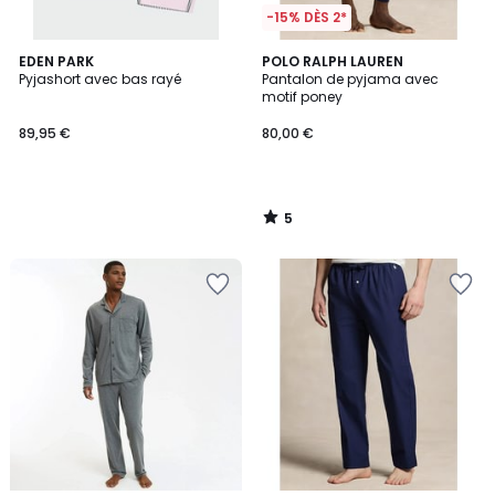
-15% DÈS 2*
5
EDEN PARK
POLO RALPH LAUREN
/
Pyjashort avec bas rayé
Pantalon de pyjama avec
5
motif poney
89,95 €
80,00 €
5
/
5