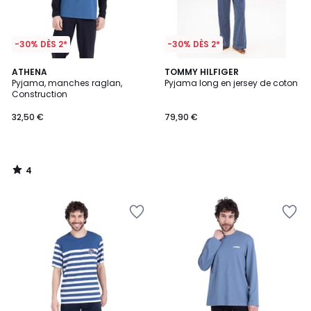
-30% DÈS 2*
-30% DÈS 2*
4
ATHENA
TOMMY HILFIGER
/
Pyjama, manches raglan,
Pyjama long en jersey de coton
5
Construction
32,50 €
79,90 €
4
/
5