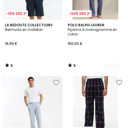
-15% DÈS 2*
-30% DÈS 2*
5
5
LA REDOUTE COLLECTIONS
3
POLO RALPH LAUREN
/
/
Bermuda en molleton
Pyjama à monogramme en
Couleurs
5
5
coton
19,99 €
150,00 €
5
5
/
/
5
5