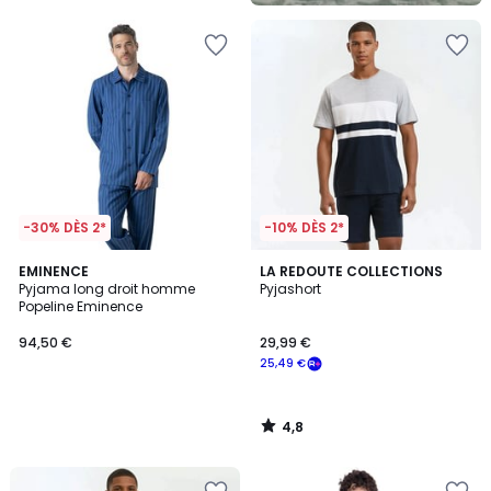
-30% DÈS 2*
-10% DÈS 2*
4,8
EMINENCE
LA REDOUTE COLLECTIONS
/ 5
Pyjama long droit homme
Pyjashort
Popeline Eminence
94,50 €
29,99 €
25,49 €
4,8
/
5