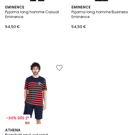
EMINENCE
EMINENCE
Pyjama long homme Casual
Pyjama long homme Business
Eminence
Eminence
54,50 €
54,50 €
-30% DÈS 2*
5
ATHENA
/
Pyjashort rayé, col rond