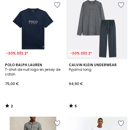
-30% DÈS 2*
-30% DÈS 2*
2
5
POLO RALPH LAUREN
CALVIN KLEIN UNDERWEAR
/
/
T-shirt de nuit logo en jersey de
Pyjama long
5
5
coton
75,00 €
94,90 €
2
5
/
/
5
5