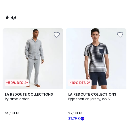
4,6
/
5
-50% DÈS 2*
-10% DÈS 2*
4,2
4,6
LA REDOUTE COLLECTIONS
LA REDOUTE COLLECTIONS
/ 5
/ 5
Pyjama coton
Pyjashort en jersey, col V
59,99 €
27,99 €
23,79 €