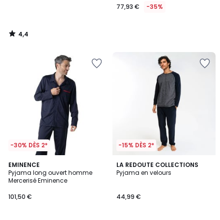
77,93 €
-35%
4,4
/
5
-30% DÈS 2*
-15% DÈS 2*
4,3
EMINENCE
LA REDOUTE COLLECTIONS
/ 5
Pyjama long ouvert homme
Pyjama en velours
Mercerisé Eminence
101,50 €
44,99 €