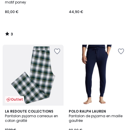
5
motif poney
80,00 €
44,90 €
3
/
5
Outlet
5
3,7
LA REDOUTE COLLECTIONS
POLO RALPH LAUREN
/
/ 5
Pantalon pyjama carreaux en
Pantalon de pyjama en maille
5
coton gratté
gaufrée
37,99 €