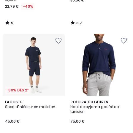
80,00 €
22,79 €
-40%
5
3,7
/
/
5
5
-30% DÈS 2*
5
LACOSTE
POLO RALPH LAUREN
/
Short d'intérieur en molleton
Haut de pyjama gaufré col
5
tunisien
45,00 €
75,00 €