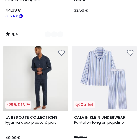
44,99 €
32,50 €
38,24 €
4,4
/
5
Outlet
-25% DÈS 2*
4,4
LA REDOUTE COLLECTIONS
CALVIN KLEIN UNDERWEAR
/ 5
Pyjama deux pièces à pois
Pantalon long en popeline
49,99 €
119,90 €