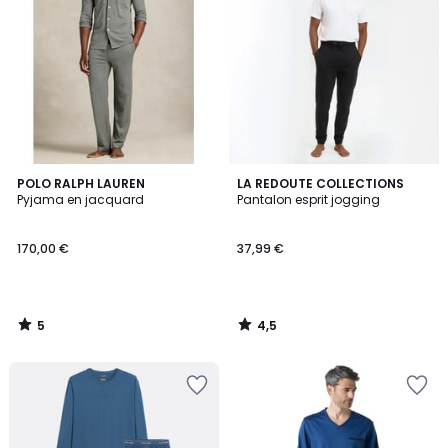
5
4,5
POLO RALPH LAUREN
LA REDOUTE COLLECTIONS
/
/ 5
Pyjama en jacquard
Pantalon esprit jogging
5
170,00 €
37,99 €
5
4,5
/
/
5
5