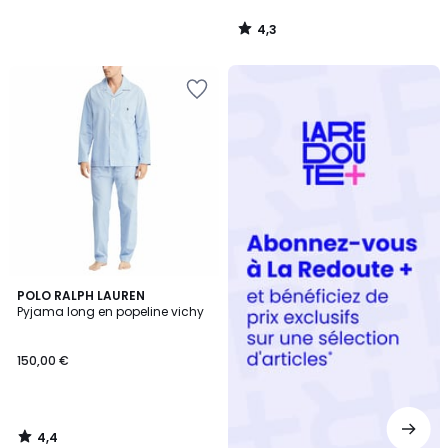
4,3
/
5
Redoute
+
4,4
POLO RALPH LAUREN
/ 5
Pyjama long en popeline vichy
150,00 €
4,4
/