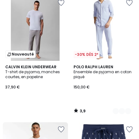
Nouveauté
-30% DÈS 2*
3,9
CALVIN KLEIN UNDERWEAR
2
POLO RALPH LAUREN
/ 5
T-shirt de pyjama, manches
Ensemble de pyjama en coton
Couleurs
courtes, en popeline
piqué
37,90 €
150,00 €
3,9
/
5