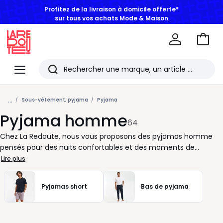
BONS PLANS | Jusqu'à -50% dès 2 articles*
Aller
au
La
panie
Redoute
Menu
Rechercher
Les
...
derniers
Sous-vêtement, pyjama
Pyjama
Pyjama homme
articles
64
consultés
Chez La Redoute, nous vous proposons des pyjamas homme
pensés pour des nuits confortables et des moments de
détente à la maison. Ensemble tee-shirt et pantalon, version
Lire plus
short pour les saisons douces, coupe droite ou plus ajustée :
vous choisissez selon vos habitudes et la température de la
Pyjamas short
Bas de pyjama
chambre. Pour bien le sélectionner, regardez d’abord la
matière. Le coton est agréable au quotidien, le jersey offre de
la souplesse, et la flanelle est appréciée quand il fait plus frais.