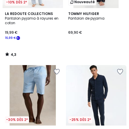
Nouveauté
-10% DÈS 2*
4,3
LA REDOUTE COLLECTIONS
TOMMY HILFIGER
/ 5
Pantalon pyjama à rayures en
Pantalon de pyjama
coton
19,99 €
69,90 €
16,99 €
4,3
/
5
-30% DÈS 2*
-25% DÈS 2*