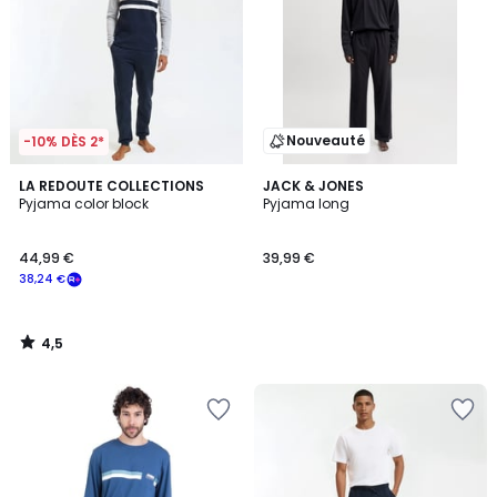
Nouveauté
-10% DÈS 2*
4,5
LA REDOUTE COLLECTIONS
JACK & JONES
/ 5
Pyjama color block
Pyjama long
44,99 €
39,99 €
38,24 €
4,5
/
5