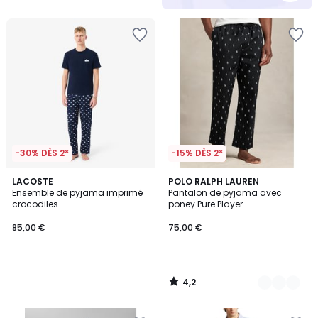
5
-30% DÈS 2*
-15% DÈS 2*
4,2
LACOSTE
3
POLO RALPH LAUREN
/ 5
Ensemble de pyjama imprimé
Pantalon de pyjama avec
Couleurs
crocodiles
poney Pure Player
85,00 €
75,00 €
4,2
/
5