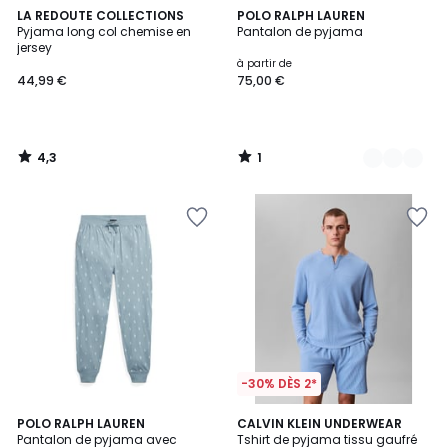
4,3
1
LA REDOUTE COLLECTIONS
3
POLO RALPH LAUREN
/ 5
/
Pyjama long col chemise en
Pantalon de pyjama
Couleurs
5
jersey
à partir de
44,99 €
75,00 €
4,3
1
/
/
5
5
-30% DÈS 2*
3
POLO RALPH LAUREN
CALVIN KLEIN UNDERWEAR
/
Pantalon de pyjama avec
Tshirt de pyjama tissu gaufré