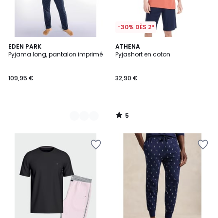
-30% DÈS 2*
5
2
EDEN PARK
ATHENA
/
Pyjama long, pantalon imprimé
Pyjashort en coton
Couleurs
5
109,95 €
32,90 €
5
/
5