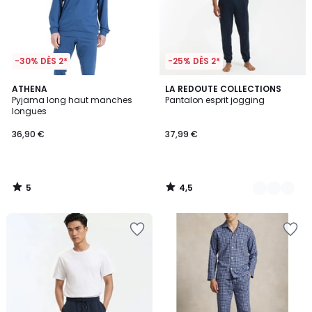
-30% DÈS 2*
-25% DÈS 2*
5
4,5
ATHENA
2
LA REDOUTE COLLECTIONS
/
/ 5
Pyjama long haut manches
Pantalon esprit jogging
Couleurs
5
longues
36,90 €
37,99 €
5
4,5
/
/
5
5