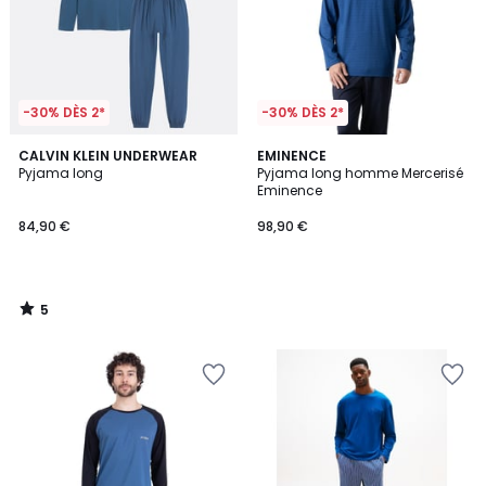
-30% DÈS 2*
-30% DÈS 2*
5
CALVIN KLEIN UNDERWEAR
EMINENCE
/
Pyjama long
Pyjama long homme Mercerisé
5
Eminence
84,90 €
98,90 €
5
/
5