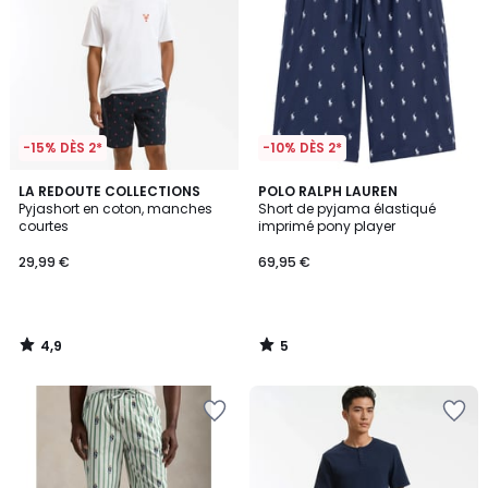
-15% DÈS 2*
-10% DÈS 2*
4,9
5
LA REDOUTE COLLECTIONS
POLO RALPH LAUREN
/ 5
/
Pyjashort en coton, manches
Short de pyjama élastiqué
5
courtes
imprimé pony player
29,99 €
69,95 €
4,9
5
/
/
5
5