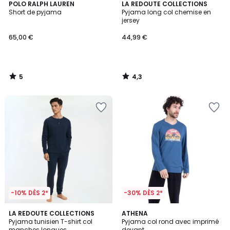
5
4,3
POLO RALPH LAUREN
LA REDOUTE COLLECTIONS
/
/ 5
Short de pyjama
Pyjama long col chemise en
5
jersey
65,00 €
44,99 €
5
4,3
/
/
5
5
-10% DÈS 2*
-30% DÈS 2*
4,4
2
LA REDOUTE COLLECTIONS
ATHENA
/ 5
Pyjama tunisien T-shirt col
Pyjama col rond avec imprimé
Couleurs
manches longues
devant