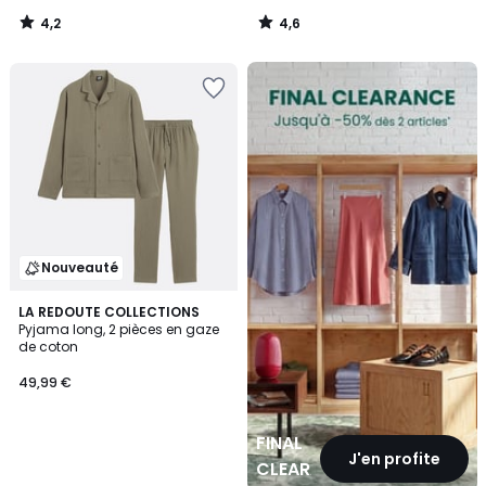
4,2
4,6
/
/
5
5
FINAL
CLEARANCE
Nouveauté
LA REDOUTE COLLECTIONS
Pyjama long, 2 pièces en gaze
de coton
49,99 €
FINAL
J'en profite
CLEARANCE