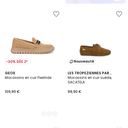
5
Nouveauté
-30% DÈS 2*
2
GEOX
LES TROPEZIENNES PAR
Mocassins en cuir Flextride
M.BELARBI
Mocassins en cuir suède,
Couleurs
SACATELA
109,90 €
99,90 €