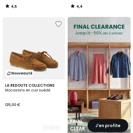
4,5
4,4
/
/
5
5
FINAL
CLEARANCE
Nouveauté
2
LA REDOUTE COLLECTIONS
Mocassins en cuir suédé
Couleurs
125,00 €
FINAL
J'en profite
CLEARANCE