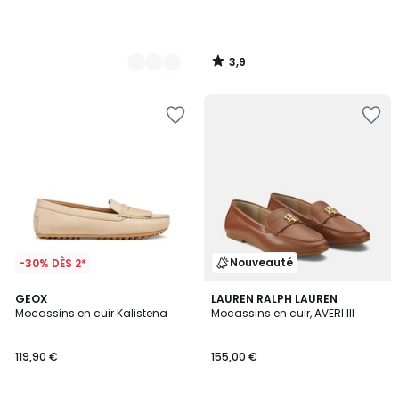
3,9
/
5
Nouveauté
-30% DÈS 2*
2
GEOX
2
LAUREN RALPH LAUREN
Mocassins en cuir Kalistena
Mocassins en cuir, AVERI III
Couleurs
Couleurs
119,90 €
155,00 €