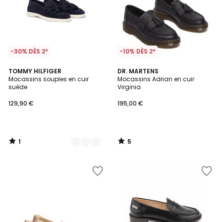
-30% DÈS 2*
-10% DÈS 2*
1
5
2
TOMMY HILFIGER
DR. MARTENS
/
/
Mocassins souples en cuir
Mocassins Adrian en cuir
Couleurs
5
5
suède
Virginia
129,90 €
195,00 €
1
5
/
/
5
5