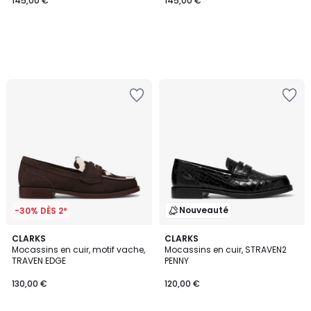
145,00 €
145,00 €
Nouveauté
-30% DÈS 2*
5
CLARKS
CLARKS
/
Mocassins en cuir, motif vache,
Mocassins en cuir, STRAVEN2
5
TRAVEN EDGE
PENNY
130,00 €
120,00 €