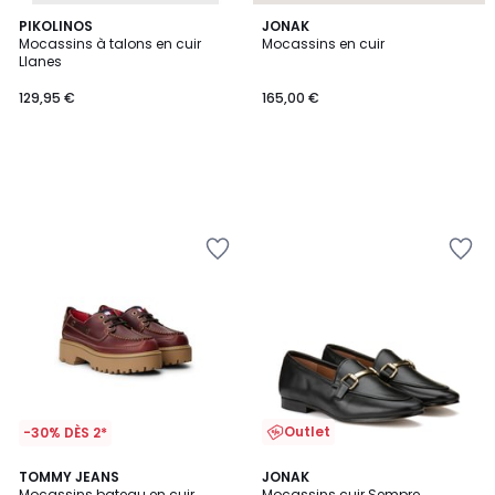
PIKOLINOS
JONAK
Mocassins à talons en cuir
Mocassins en cuir
Llanes
129,95 €
165,00 €
Outlet
-30% DÈS 2*
4,3
TOMMY JEANS
JONAK
/ 5
Mocassins bateau en cuir
Mocassins cuir Sempre