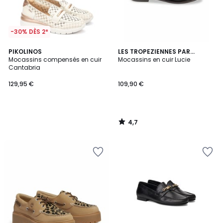
-30% DÈS 2*
4,7
PIKOLINOS
LES TROPEZIENNES PAR
/ 5
Mocassins compensés en cuir
M.BELARBI
Mocassins en cuir Lucie
Cantabria
129,95 €
109,90 €
4,7
/
5