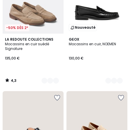
Nouveauté
-50% DÈS 2*
4,3
2
LA REDOUTE COLLECTIONS
2
GEOX
/ 5
Mocassins en cuir suédé
Mocassins en cuir, NOEMEN
Couleurs
Couleurs
Signature
135,00 €
130,00 €
4,3
/
5