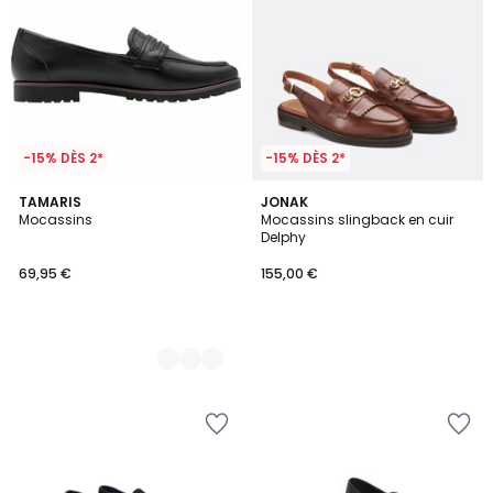
-15% DÈS 2*
-15% DÈS 2*
2
TAMARIS
JONAK
Mocassins
Mocassins slingback en cuir
Couleurs
Delphy
69,95 €
155,00 €