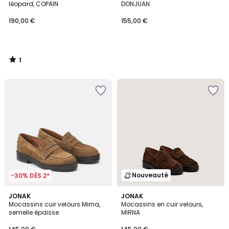
5
léopard, COPAIN
DONJUAN
190,00 €
155,00 €
1
/
5
Nouveauté
-30% DÈS 2*
JONAK
JONAK
Mocassins cuir velours Mirna,
Mocassins en cuir velours,
semelle épaisse
MIRNA