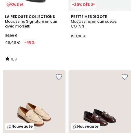
Outlet
-30% DÈS 2*
3,9
LA REDOUTE COLLECTIONS
PETITE MENDIGOTE
/ 5
Mocassins Signature en cuir
Mocassins en cuir suédé,
avec morsetti
COPAIN
89,99 €
190,00 €
49,49 €
-45%
3,9
/
5
Nouveauté
Nouveauté