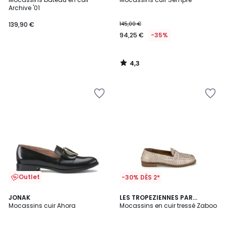
Archive '01
139,90 €
145,00 €
94,25 €
-35%
4,3
/
5
Outlet
-30% DÈS 2*
4,1
JONAK
LES TROPEZIENNES PAR
/ 5
Mocassins cuir Ahora
M.BELARBI
Mocassins en cuir tressé Zaboo