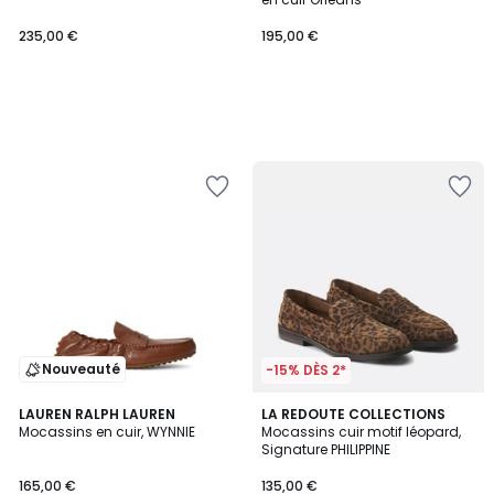
235,00 €
195,00 €
Nouveauté
-15% DÈS 2*
3,9
2
LAUREN RALPH LAUREN
LA REDOUTE COLLECTIONS
/ 5
Mocassins en cuir, WYNNIE
Mocassins cuir motif léopard,
Couleurs
Signature PHILIPPINE
165,00 €
135,00 €