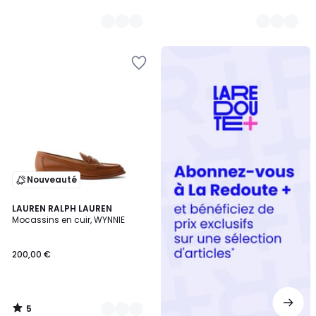
Redoute
+
Nouveauté
5
2
LAUREN RALPH LAUREN
/
Mocassins en cuir, WYNNIE
Couleurs
5
200,00 €
5
/