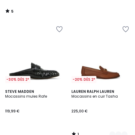
5
/
5
-30% DÈS 2*
-20% DÈS 2*
1
STEVE MADDEN
2
LAUREN RALPH LAUREN
/
Mocassins mules Rafe
Mocassins en cuir Tasha
Couleurs
5
119,99 €
225,00 €
1