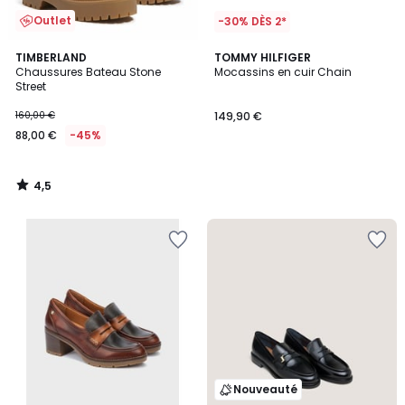
Outlet
-30% DÈS 2*
4,5
TIMBERLAND
TOMMY HILFIGER
/ 5
Chaussures Bateau Stone
Mocassins en cuir Chain
Street
160,00 €
149,90 €
88,00 €
-45%
4,5
/
5
Nouveauté