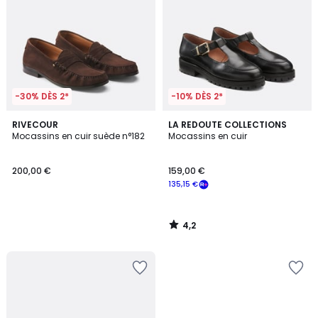
-30% DÈS 2*
-10% DÈS 2*
4,2
RIVECOUR
LA REDOUTE COLLECTIONS
/ 5
Mocassins en cuir suède n°182
Mocassins en cuir
200,00 €
159,00 €
135,15 €
4,2
/
5