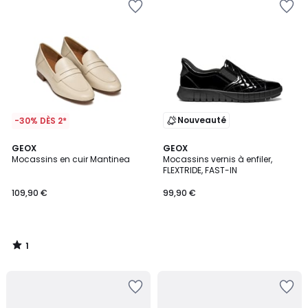
Nouveauté
-30% DÈS 2*
1
GEOX
GEOX
/
Mocassins en cuir Mantinea
Mocassins vernis à enfiler,
5
FLEXTRIDE, FAST-IN
109,90 €
99,90 €
1
/
5