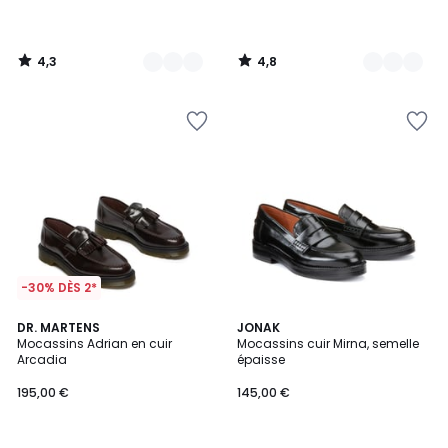
partir
de
135,00
4,3
4,8
€.
/
/
5
5
-30% DÈS 2*
4,5
4,4
DR. MARTENS
JONAK
/ 5
/ 5
Mocassins Adrian en cuir
Mocassins cuir Mirna, semelle
Arcadia
épaisse
195,00 €
145,00 €