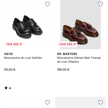
-15% DÈS 2*
-30% DÈS 2*
4
GEOX
DR. MARTENS
/
Mocassins en cuir Serilda
Mocassins Adrian Ben Tassel
5
en cuir Orleans
110,00 €
195,00 €
4
/
5