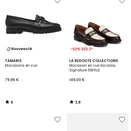
Nouveauté
-50% DÈS 2*
5
3,8
TAMARIS
LA REDOUTE COLLECTIONS
/
/ 5
Mocassins en cuir
Mocassin en cuir bicolore,
5
Signature SIBYLLE
79,95 €
149,00 €
5
3,8
/
/
5
5