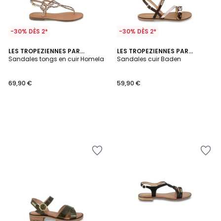
-30% DÈS 2*
-30% DÈS 2*
LES TROPEZIENNES PAR
LES TROPEZIENNES PAR
M.BELARBI
Sandales tongs en cuir Homela
M.BELARBI
Sandales cuir Baden
69,90 €
59,90 €