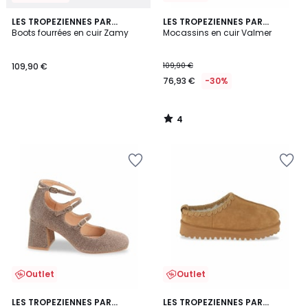
4
LES TROPEZIENNES PAR
LES TROPEZIENNES PAR
/
M.BELARBI
Boots fourrées en cuir Zamy
M.BELARBI
Mocassins en cuir Valmer
5
109,90 €
109,90 €
76,93 €
-30%
4
/
5
Outlet
Outlet
LES TROPEZIENNES PAR
LES TROPEZIENNES PAR