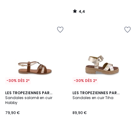
4,4
/
5
-30% DÈS 2*
-30% DÈS 2*
LES TROPEZIENNES PAR
LES TROPEZIENNES PAR
M.BELARBI
Sandales salomé en cuir
M.BELARBI
Sandales en cuir Tiha
Habby
79,90 €
89,90 €