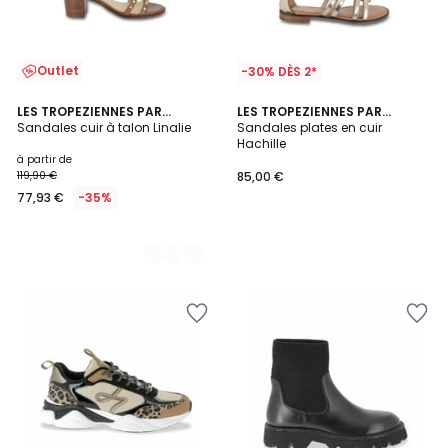
Outlet
-30% DÈS 2*
2
LES TROPEZIENNES PAR
LES TROPEZIENNES PAR
M.BELARBI
Sandales cuir à talon Linalie
M.BELARBI
Sandales plates en cuir
Couleurs
Hachille
à partir de
119,90 €
85,00 €
77,93 €
-35%