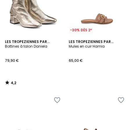
-30% DÈS 2*
4,2
LES TROPEZIENNES PAR
LES TROPEZIENNES PAR
/ 5
M.BELARBI
Bottines à talon Daniela
M.BELARBI
Mules en cuir Hamia
79,90 €
65,00 €
4,2
/
5