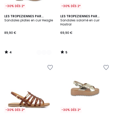
-30% DÈS 2*
-30% DÈS 2*
4
5
2
LES TROPEZIENNES PAR
LES TROPEZIENNES PAR
/
/
M.BELARBI
Sandales plates en cuir Heagle
M.BELARBI
Sandales salomé en cuir
Couleurs
5
5
Hastral
89,90 €
69,90 €
4
5
/
/
5
5
-30% DÈS 2*
-30% DÈS 2*