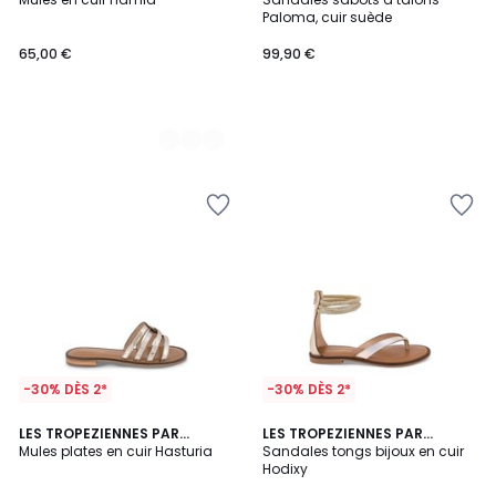
Couleurs
Paloma, cuir suède
65,00 €
99,90 €
-30% DÈS 2*
-30% DÈS 2*
1
3
LES TROPEZIENNES PAR
LES TROPEZIENNES PAR
/
/
M.BELARBI
Mules plates en cuir Hasturia
M.BELARBI
Sandales tongs bijoux en cuir
5
5
Hodixy