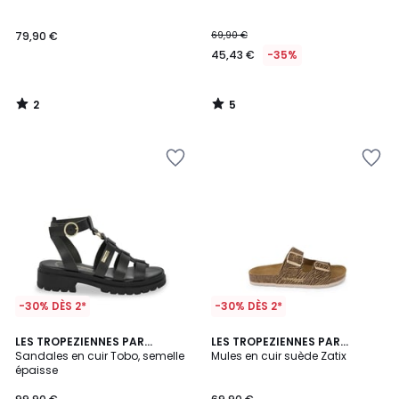
5
5
79,90 €
69,90 €
45,43 €
-35%
2
5
/
/
5
5
-30% DÈS 2*
-30% DÈS 2*
LES TROPEZIENNES PAR
LES TROPEZIENNES PAR
M.BELARBI
Sandales en cuir Tobo, semelle
M.BELARBI
Mules en cuir suède Zatix
épaisse