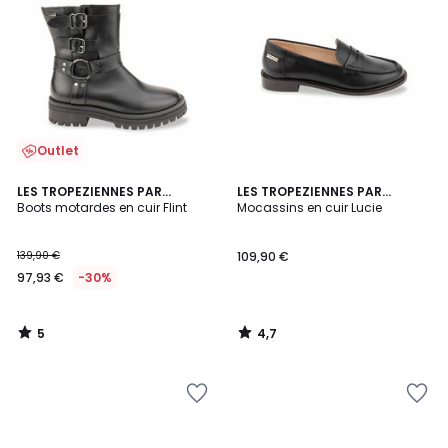
Outlet
5
4,7
LES TROPEZIENNES PAR
LES TROPEZIENNES PAR
/
/ 5
M.BELARBI
Boots motardes en cuir Flint
M.BELARBI
Mocassins en cuir Lucie
5
139,90 €
109,90 €
97,93 €
-30%
5
4,7
/
/
5
5