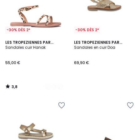
-30% DÈS 2*
-30% DÈS 2*
3,8
3
LES TROPEZIENNES PAR
LES TROPEZIENNES PAR
/ 5
M.BELARBI
Sandales cuir Hanak
M.BELARBI
Sandales en cuir Doa
Couleurs
55,00 €
69,90 €
3,8
/
5