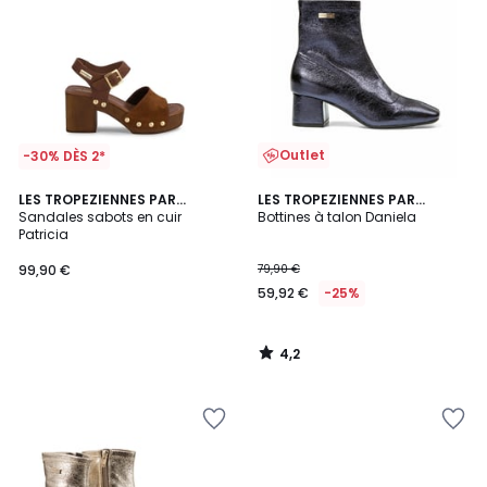
Outlet
-30% DÈS 2*
4,2
LES TROPEZIENNES PAR
LES TROPEZIENNES PAR
/ 5
M.BELARBI
Sandales sabots en cuir
M.BELARBI
Bottines à talon Daniela
Patricia
99,90 €
79,90 €
59,92 €
-25%
4,2
/
5