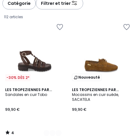
à
à
Catégorie
Filtrer et trier
gauche
droite
112 articles
Nouveauté
-30% DÈS 2*
4
2
LES TROPEZIENNES PAR
LES TROPEZIENNES PAR
/
M.BELARBI
Sandales en cuir Tobo
M.BELARBI
Mocassins en cuir suède,
Couleurs
5
SACATELA
99,90
99,90 €
99,90 €
€.
4
/