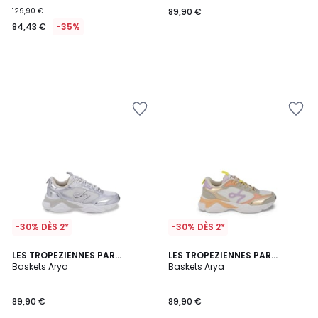
129,90 €
89,90 €
84,43 €
-35%
-30% DÈS 2*
-30% DÈS 2*
LES TROPEZIENNES PAR
LES TROPEZIENNES PAR
M.BELARBI
Baskets Arya
M.BELARBI
Baskets Arya
89,90 €
89,90 €