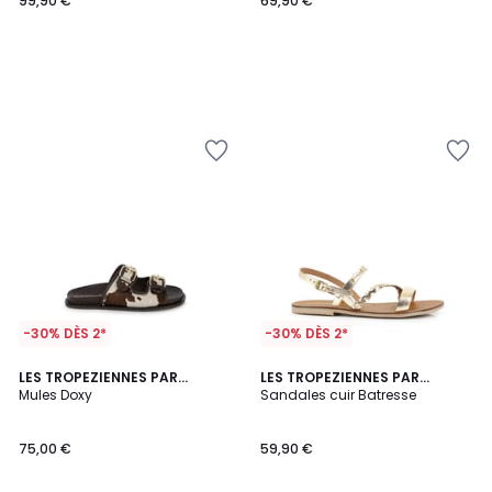
99,90 €
69,90 €
-30% DÈS 2*
-30% DÈS 2*
4,4
LES TROPEZIENNES PAR
LES TROPEZIENNES PAR
/ 5
M.BELARBI
Mules Doxy
M.BELARBI
Sandales cuir Batresse
75,00 €
59,90 €