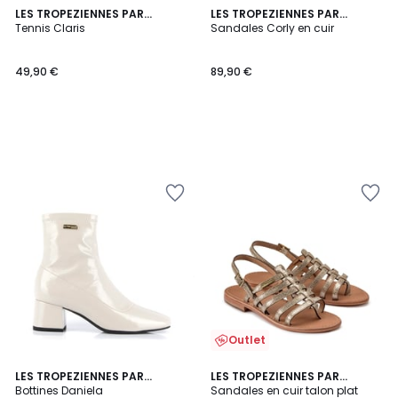
LES TROPEZIENNES PAR
LES TROPEZIENNES PAR
M.BELARBI
Tennis Claris
M.BELARBI
Sandales Corly en cuir
49,90 €
89,90 €
Outlet
2
5
LES TROPEZIENNES PAR
LES TROPEZIENNES PAR
/
/
M.BELARBI
Bottines Daniela
M.BELARBI
Sandales en cuir talon plat