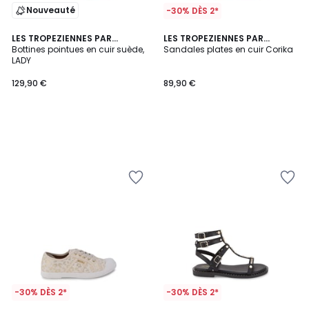
Nouveauté
-30% DÈS 2*
LES TROPEZIENNES PAR
LES TROPEZIENNES PAR
M.BELARBI
Bottines pointues en cuir suède,
M.BELARBI
Sandales plates en cuir Corika
LADY
129,90 €
89,90 €
-30% DÈS 2*
-30% DÈS 2*