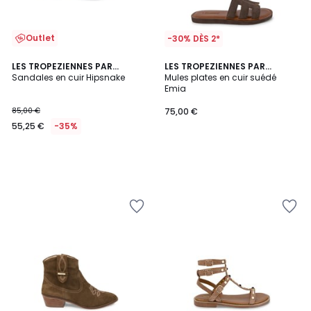
Outlet
-30% DÈS 2*
LES TROPEZIENNES PAR
LES TROPEZIENNES PAR
M.BELARBI
Sandales en cuir Hipsnake
M.BELARBI
Mules plates en cuir suédé
Emia
85,00 €
75,00 €
55,25 €
-35%