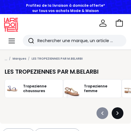
sur tous vos achats Mode & Maison
Aller
au
La
panie
Redoute
Menu
Rechercher
Les
...
derniers
Marques
LES TROPEZIENNES PAR M.BELARBI
articles
LES TROPEZIENNES PAR M.BELARBI
consultés
Tropezienne
Tropezienne
chaussures
femme
Précédent
Suivan
-
-
défiler
défiler