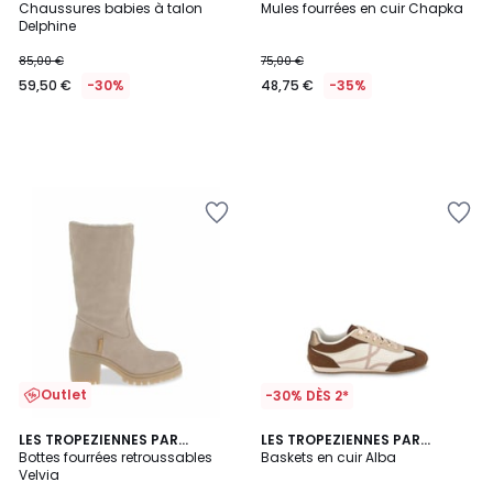
M.BELARBI
Chaussures babies à talon
M.BELARBI
Mules fourrées en cuir Chapka
Delphine
85,00 €
75,00 €
59,50 €
-30%
48,75 €
-35%
Outlet
-30% DÈS 2*
LES TROPEZIENNES PAR
LES TROPEZIENNES PAR
M.BELARBI
Bottes fourrées retroussables
M.BELARBI
Baskets en cuir Alba
Velvia