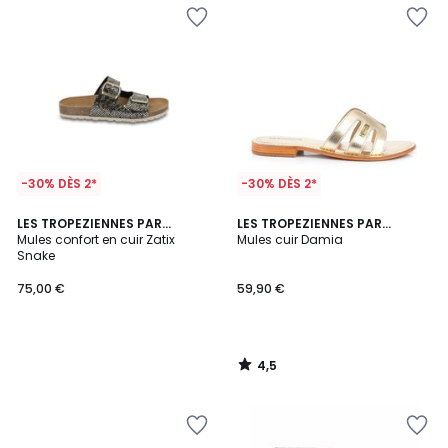
-30% DÈS 2*
-30% DÈS 2*
4,5
LES TROPEZIENNES PAR
LES TROPEZIENNES PAR
/ 5
M.BELARBI
Mules confort en cuir Zatix
M.BELARBI
Mules cuir Damia
Snake
75,00 €
59,90 €
4,5
/
5