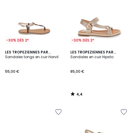
-30% DÈS 2*
-30% DÈS 2*
4,4
LES TROPEZIENNES PAR
LES TROPEZIENNES PAR
/ 5
M.BELARBI
Sandales tongs en cuir Harvil
M.BELARBI
Sandales en cuir Hipsto
55,00 €
85,00 €
4,4
/
5