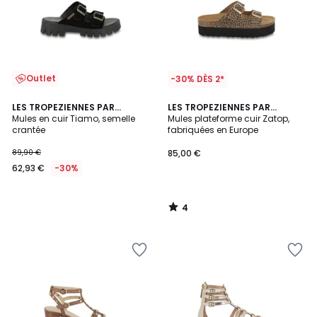
Outlet
-30% DÈS 2*
4
LES TROPEZIENNES PAR
LES TROPEZIENNES PAR
/
M.BELARBI
Mules en cuir Tiamo, semelle
M.BELARBI
Mules plateforme cuir Zatop,
5
crantée
fabriquées en Europe
89,90 €
85,00 €
62,93 €
-30%
4
/
5