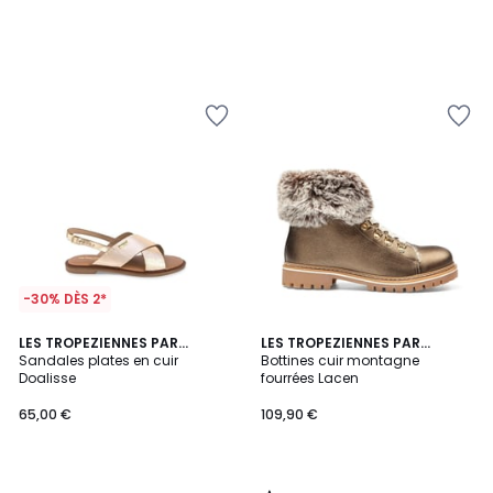
-30% DÈS 2*
4,8
LES TROPEZIENNES PAR
LES TROPEZIENNES PAR
/ 5
M.BELARBI
Sandales plates en cuir
M.BELARBI
Bottines cuir montagne
Doalisse
fourrées Lacen
65,00 €
109,90 €