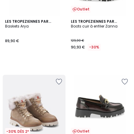
Outlet
LES TROPEZIENNES PAR
LES TROPEZIENNES PAR
M.BELARBI
Baskets Arya
M.BELARBI
Boots cuir à enfiler Zanna
89,90 €
129,90 €
90,93 €
-30%
Outlet
-30% DÈS 2*