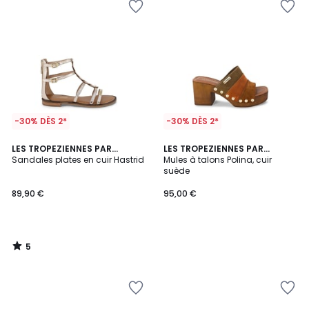
-30% DÈS 2*
-30% DÈS 2*
5
LES TROPEZIENNES PAR
LES TROPEZIENNES PAR
/
M.BELARBI
Sandales plates en cuir Hastrid
M.BELARBI
Mules à talons Polina, cuir
5
suède
89,90 €
95,00 €
5
/
5