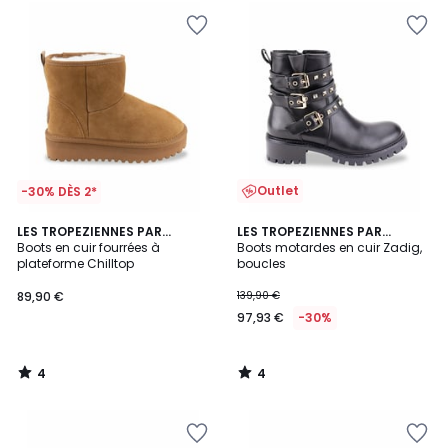
Outlet
-30% DÈS 2*
4
4
LES TROPEZIENNES PAR
LES TROPEZIENNES PAR
/
/
M.BELARBI
Boots en cuir fourrées à
M.BELARBI
Boots motardes en cuir Zadig,
5
5
plateforme Chilltop
boucles
89,90 €
139,90 €
97,93 €
-30%
4
4
/
/
5
5