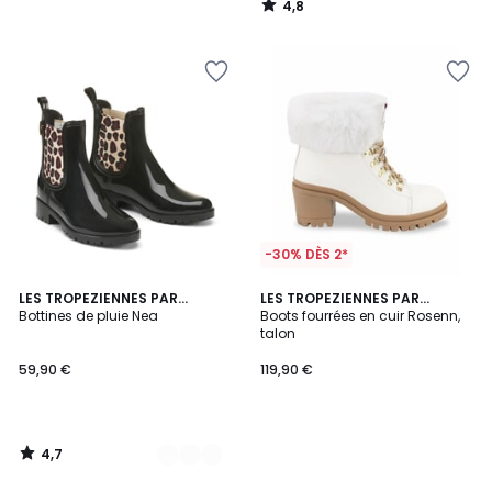
4,8
/
5
-30% DÈS 2*
4,7
3
LES TROPEZIENNES PAR
LES TROPEZIENNES PAR
/ 5
M.BELARBI
Bottines de pluie Nea
M.BELARBI
Boots fourrées en cuir Rosenn,
Couleurs
talon
59,90 €
119,90 €
4,7
/
5