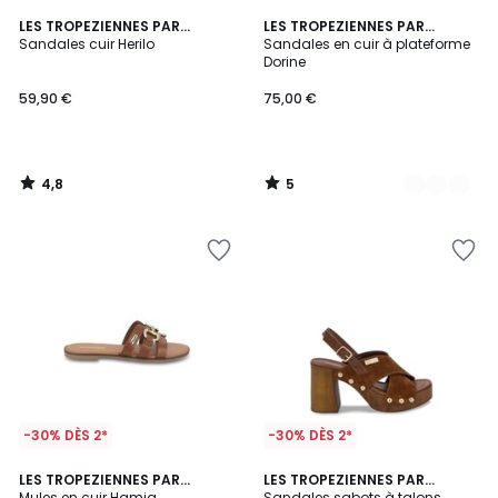
4,8
5
LES TROPEZIENNES PAR
2
LES TROPEZIENNES PAR
/ 5
/
M.BELARBI
Sandales cuir Herilo
M.BELARBI
Sandales en cuir à plateforme
Couleurs
5
Dorine
59,90 €
75,00 €
4,8
5
/
/
5
5
-30% DÈS 2*
-30% DÈS 2*
2
LES TROPEZIENNES PAR
LES TROPEZIENNES PAR
M.BELARBI
Mules en cuir Hamia
M.BELARBI
Sandales sabots à talons