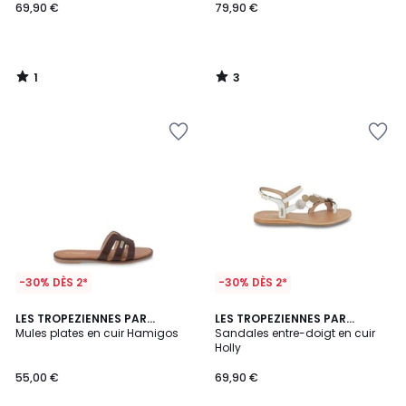
69,90 €
79,90 €
1
3
/
/
5
5
-30% DÈS 2*
-30% DÈS 2*
LES TROPEZIENNES PAR
LES TROPEZIENNES PAR
M.BELARBI
Mules plates en cuir Hamigos
M.BELARBI
Sandales entre-doigt en cuir
Holly
55,00 €
69,90 €