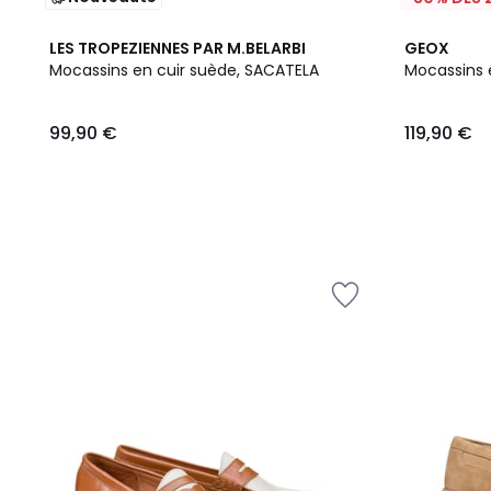
2
LES TROPEZIENNES PAR M.BELARBI
GEOX
Couleurs
Mocassins en cuir suède, SACATELA
Mocassins e
99,90
99,90 €
119,90 €
€.