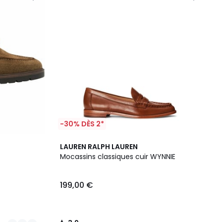
-30% DÈS 2*
3,9
LAUREN RALPH LAUREN
/ 5
Mocassins classiques cuir WYNNIE
199,00 €