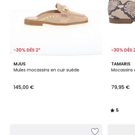
-30% DÈS 2*
-30% DÈS 
2
5
MJUS
TAMARIS
Couleurs
/
Mules mocassins en cuir suède
Mocassins 
5
145,00 €
79,95 €
5
/
5