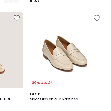
3,9
/
5
-30% DÈS 2*
1
GEOX
/
 DUEDI
Mocassins en cuir Mantinea
5