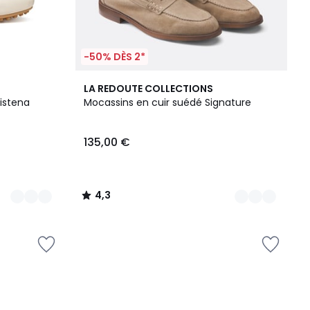
-50% DÈS 2*
2
4,3
LA REDOUTE COLLECTIONS
Couleurs
/ 5
istena
Mocassins en cuir suédé Signature
135,00 €
4,3
/
5