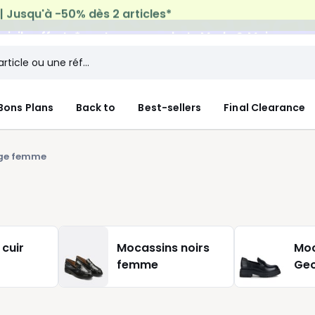
micile offerte*
sur tous vos achats Mode & Maison
Bons Plans
Back to
Best-sellers
Final Clearance
ige femme
cuir
Mocassins noirs
Moc
femme
Ge