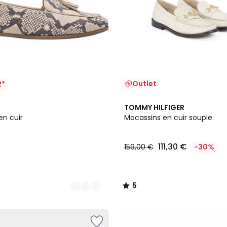
Outlet
2*
2
5
TOMMY HILFIGER
Couleurs
/
en cuir
Mocassins en cuir souple
5
111,30 €
159,00 €
-30%
5
/
5