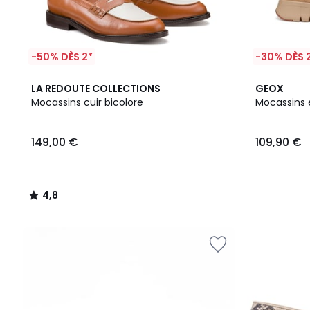
-50% DÈS 2*
-30% DÈS 
4,8
2
LA REDOUTE COLLECTIONS
GEOX
/ 5
Couleurs
Mocassins cuir bicolore
Mocassins e
149,00 €
109,90 €
4,8
/
5