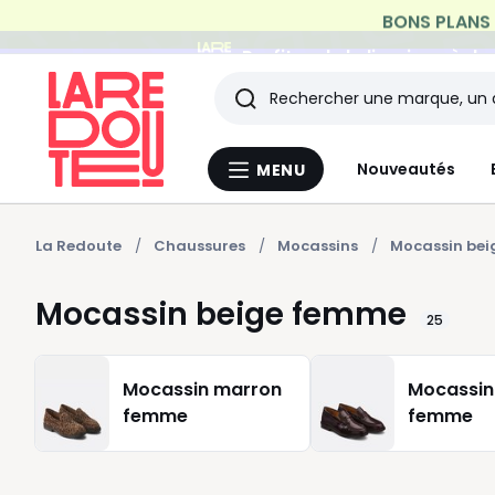
Profitez de la livraison à do
Rechercher
Les
Nouveautés
MENU
Menu
derniers
La
Redoute
articles
La Redoute
Chaussures
Mocassins
Mocassin be
consultés
Mocassin beige femme
25
Mocassin marron
Mocassin 
femme
femme