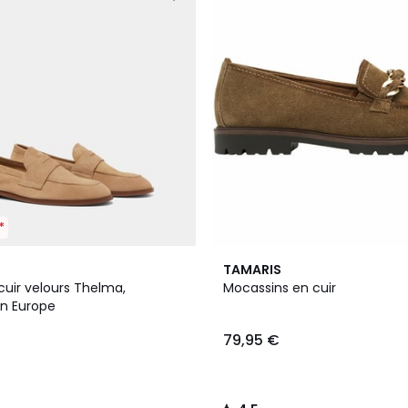
*
2
4,5
TAMARIS
Couleurs
/ 5
cuir velours Thelma,
Mocassins en cuir
en Europe
79,95 €