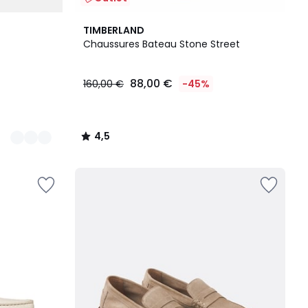
4,5
TIMBERLAND
/ 5
Chaussures Bateau Stone Street
88,00 €
160,00 €
-45%
4,5
/
5