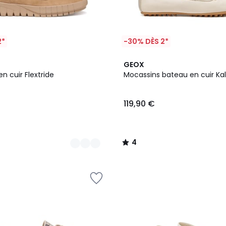
2*
-30% DÈS 2*
2
4
GEOX
Couleurs
/
n cuir Flextride
Mocassins bateau en cuir Kal
5
119,90 €
4
/
5