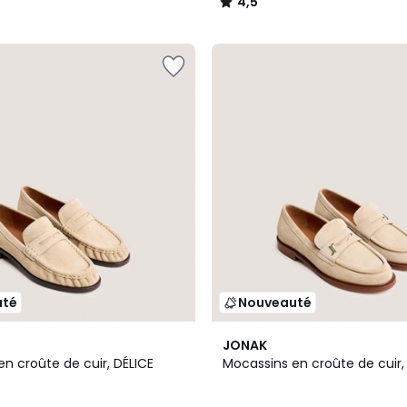
4,5
/
5
uté
Nouveauté
JONAK
n croûte de cuir, DÉLICE
Mocassins en croûte de cuir,