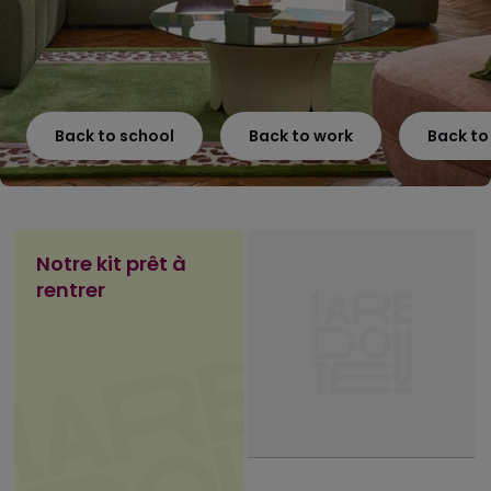
Back to school
Back to work
Back t
Notre kit prêt à
rentrer