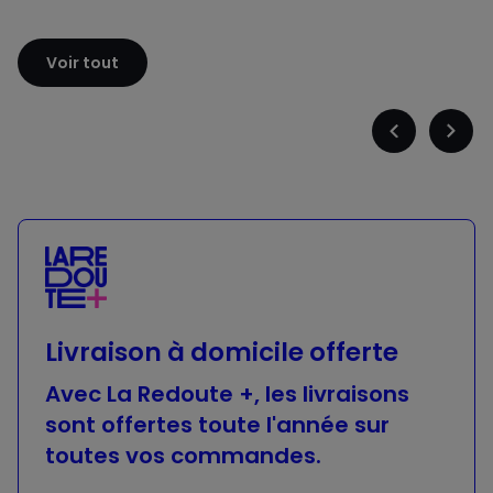
Sloggi
Adidas
Voir tout
Précédent
Suiva
-
-
défiler
défile
à
à
gauche
droit
Livraison à domicile offerte
Avec La Redoute +, les livraisons
sont offertes toute l'année sur
toutes vos commandes.