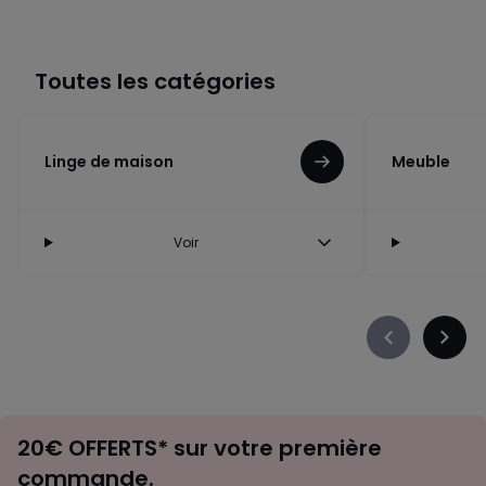
Toutes les catégories
Linge de maison
Meuble
Voir
Précédent
Suiva
-
-
défiler
défile
à
à
Envie
gauche
droit
20€ OFFERTS* sur votre première
d'inspirations
commande.
et