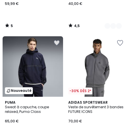
59,99 €
40,00 €
5
4,5
/
/
5
5
Nouveauté
-30% DÈS 2*
PUMA
ADIDAS SPORTSWEAR
Sweat à capuche, coupe
Veste de survêtement 3 bandes
relaxed, Puma Class
FUTURE ICONS
65,00 €
70,00 €