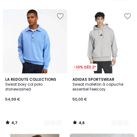
/
5
-10% DÈS 2*
4,7
4,6
2
LA REDOUTE COLLECTIONS
3
ADIDAS SPORTSWEAR
/ 5
/ 5
Sweat boxy col polo
Sweat molleton à capuche
Couleurs
Couleurs
stonewashed
essentiel Feelcozy
54,99 €
50,00 €
4,7
4,6
/
/
5
5
FINAL