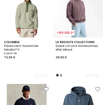
-15% DÈS 2*
5
4
COLUMBIA
2
LA REDOUTE COLLECTIONS
/
Polaire semi-boutonnée
Sweat col rond stonewashed,
Couleurs
Couleurs
5
Helvetia™ II
effet délavé
à partir de
74,99 €
49,99 €
5
/
5