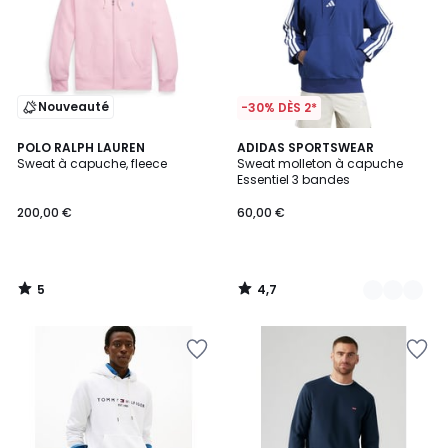
Nouveauté
-30% DÈS 2*
5
4,7
POLO RALPH LAUREN
3
ADIDAS SPORTSWEAR
/
/ 5
Sweat à capuche, fleece
Sweat molleton à capuche
Couleurs
5
Essentiel 3 bandes
200,00 €
60,00 €
5
4,7
/
/
5
5