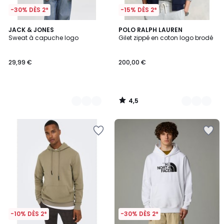
-30% DÈS 2*
-15% DÈS 2*
4,5
4
JACK & JONES
3
POLO RALPH LAUREN
/ 5
Sweat à capuche logo
Gilet zippé en coton logo brodé
Couleurs
Couleurs
29,99 €
200,00 €
4,5
/
5
-10% DÈS 2*
-30% DÈS 2*