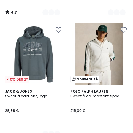
4,7
/
5
Nouveauté
-10% DÈS 2*
2
JACK & JONES
POLO RALPH LAUREN
Sweat à capuche, logo
Sweat à col montant zippé
Couleurs
29,99 €
215,00 €