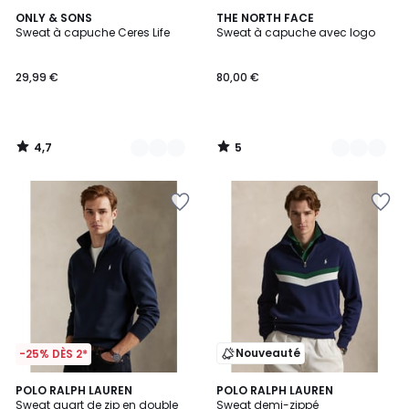
4,7
5
9
ONLY & SONS
3
THE NORTH FACE
/ 5
/
Sweat à capuche Ceres Life
Sweat à capuche avec logo
Couleurs
Couleurs
5
29,99 €
80,00 €
4,7
5
/
/
5
5
Nouveauté
-25% DÈS 2*
4,3
5
POLO RALPH LAUREN
POLO RALPH LAUREN
/ 5
Sweat quart de zip en double
Sweat demi-zippé