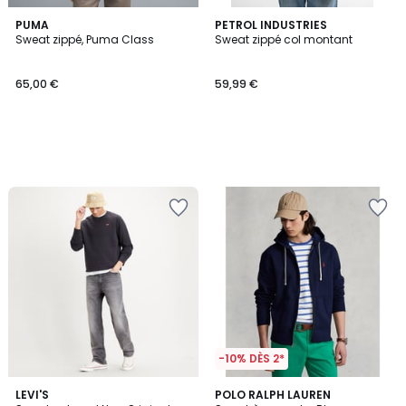
PUMA
PETROL INDUSTRIES
Sweat zippé, Puma Class
Sweat zippé col montant
65,00 €
59,99 €
-10% DÈS 2*
4,6
4,3
LEVI'S
3
POLO RALPH LAUREN