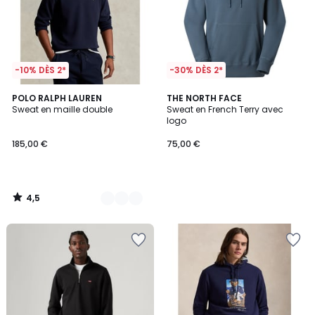
-10% DÈS 2*
-30% DÈS 2*
4,5
2
POLO RALPH LAUREN
THE NORTH FACE
/ 5
Sweat en maille double
Sweat en French Terry avec
Couleurs
logo
185,00 €
75,00 €
4,5
/
5