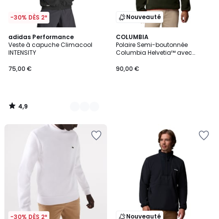
Nouveauté
-30% DÈS 2*
4,9
2
adidas Performance
COLUMBIA
/ 5
Veste à capuche Climacool
Polaire Semi-boutonnée
Couleurs
INTENSITY
Columbia Helvetia™ avec
capuche
75,00 €
90,00 €
4,9
/
5
Nouveauté
-30% DÈS 2*