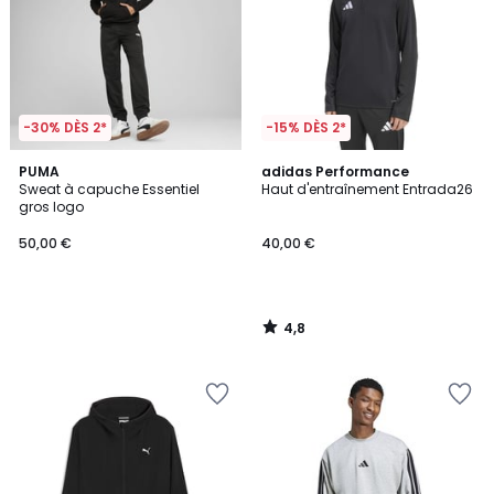
-30% DÈS 2*
-15% DÈS 2*
4,8
PUMA
adidas Performance
/ 5
Sweat à capuche Essentiel
Haut d'entraînement Entrada26
gros logo
50,00 €
40,00 €
4,8
/
5