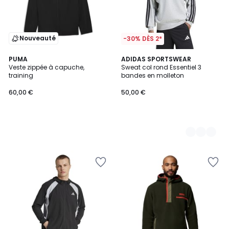
Nouveauté
-30% DÈS 2*
PUMA
3
ADIDAS SPORTSWEAR
Veste zippée à capuche,
Sweat col rond Essentiel 3
Couleurs
training
bandes en molleton
60,00 €
50,00 €