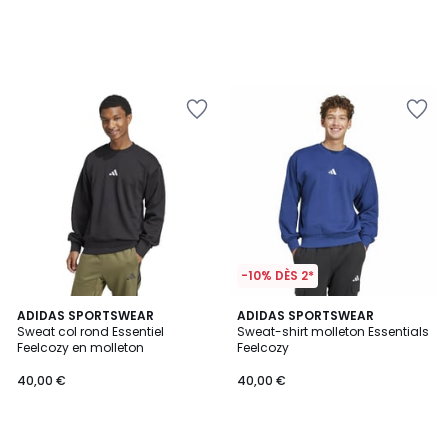
-10% DÈS 2*
4,1
4,1
ADIDAS SPORTSWEAR
2
ADIDAS SPORTSWEAR
/ 5
/ 5
Sweat col rond Essentiel
Sweat-shirt molleton Essentials
Couleurs
Feelcozy en molleton
Feelcozy
40,00 €
40,00 €