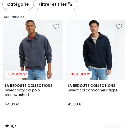
à
à
Catégorie
Filtrer et trier
gauche
droite
408 articles
-15% DÈS 2*
-30% DÈS 2*
4,7
LA REDOUTE COLLECTIONS
2
LA REDOUTE COLLECTIONS
/ 5
Sweat boxy col polo
Sweat col camionneur zippé
Couleurs
stonewashed
54,99
54,99 €
49,99 €
€.
4,7