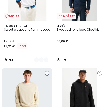
Outlet
-10% DÈS 2*
4,9
4,6
2
TOMMY HILFIGER
LEVI'S
/ 5
/ 5
Sweat à capuche Tommy Logo
Sweat col rond logo Chesthit
Couleurs
119,90 €
59,00 €
83,93 €
-30%
4,9
4,6
/
/
5
5