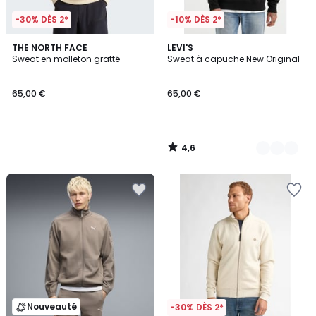
-30% DÈS 2*
-10% DÈS 2*
4,6
THE NORTH FACE
2
LEVI'S
/ 5
Sweat en molleton gratté
Sweat à capuche New Original
Couleurs
65,00 €
65,00 €
4,6
/
5
Nouveauté
-30% DÈS 2*