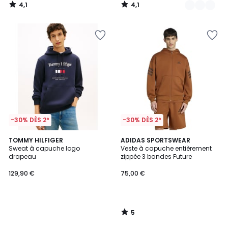
4,1
4,1
/
/
5
5
-30% DÈS 2*
-30% DÈS 2*
5
TOMMY HILFIGER
ADIDAS SPORTSWEAR
/
Sweat à capuche logo
Veste à capuche entièrement
5
drapeau
zippée 3 bandes Future
129,90 €
75,00 €
5
/
5