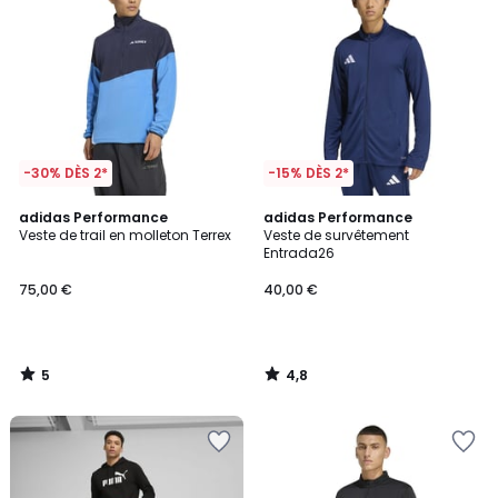
-30% DÈS 2*
-15% DÈS 2*
5
4,8
adidas Performance
adidas Performance
/
/ 5
Veste de trail en molleton Terrex
Veste de survêtement
5
Entrada26
75,00 €
40,00 €
5
4,8
/
/
5
5