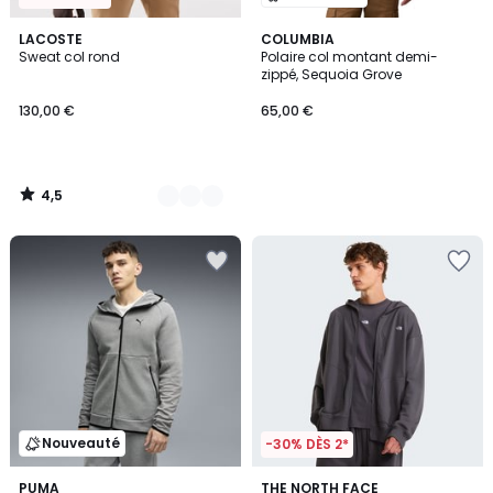
4,5
8
LACOSTE
COLUMBIA
/ 5
Sweat col rond
Polaire col montant demi-
Couleurs
zippé, Sequoia Grove
130,00 €
65,00 €
4,5
/
5
Nouveauté
-30% DÈS 2*
2
PUMA
THE NORTH FACE