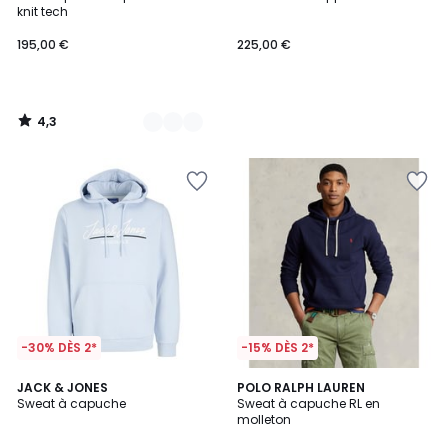
Couleurs
knit tech
195,00 €
225,00 €
4,3
/
5
-30% DÈS 2*
-15% DÈS 2*
4,4
4
JACK & JONES
4
POLO RALPH LAUREN
/ 5
Sweat à capuche
Sweat à capuche RL en
Couleurs
Couleurs
molleton