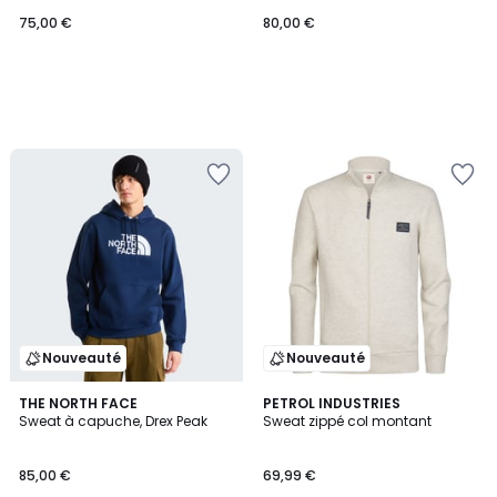
75,00 €
80,00 €
Nouveauté
Nouveauté
2
THE NORTH FACE
PETROL INDUSTRIES
Sweat à capuche, Drex Peak
Sweat zippé col montant
Couleurs
85,00 €
69,99 €