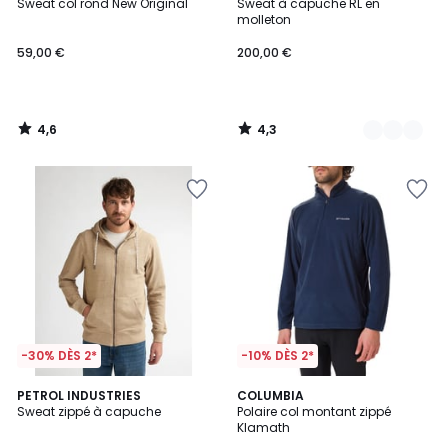
/ 5
/ 5
Sweat col rond New Original
Sweat à capuche RL en
Couleurs
molleton
59,00 €
200,00 €
4,6
4,3
/
/
5
5
-30% DÈS 2*
-10% DÈS 2*
5
4,5
PETROL INDUSTRIES
4
COLUMBIA
/
/ 5
Sweat zippé à capuche
Polaire col montant zippé
Couleurs
5
Klamath