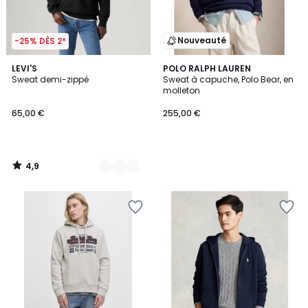
Nouveauté
-25% DÈS 2*
4,9
2
LEVI'S
POLO RALPH LAUREN
/ 5
Sweat demi-zippé
Sweat à capuche, Polo Bear, en
Couleurs
molleton
65,00 €
255,00 €
4,9
/
5