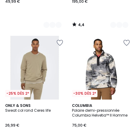
49,99 €
195,00 €
4,4
/
5
-25% DÈS 2*
-30% DÈS 2*
4,7
6
ONLY & SONS
2
COLUMBIA
/ 5
Sweat col rond Ceres life
Polaire demi-pressionnée
Couleurs
Couleurs
Columbia Helvetia™ II Homme
26,99 €
75,00 €