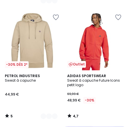
Outlet
-30% DÈS 2*
5
4,7
2
PETROL INDUSTRIES
ADIDAS SPORTSWEAR
/
/ 5
Sweat à capuche
Sweat à capuche Future Icons
Couleurs
5
petit logo
44,99 €
69,99 €
48,99 €
-30%
5
4,7
/
/
5
5