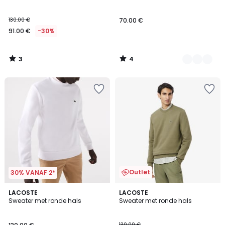
5
5
130.00 €
70.00 €
91.00 €
-30%
3
4
/
/
5
5
Outlet
30% VANAF 2*
4.5
4.5
8
LACOSTE
3
LACOSTE
/ 5
/ 5
Sweater met ronde hals
Sweater met ronde hals
Kleuren
Kleuren
130.00 €