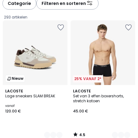
à
à
Categorie
Filteren en sorteren
gauche
droite
293 artikelen
Nieuw
25% VANAF 2*
4.5
3
LACOSTE
2
LACOSTE
/ 5
Lage sneakers SLAM BREAK
Set van 3 effen boxershorts,
Kleuren
Kleuren
stretch katoen
Prijs
vanaf
120.00 €
45.00 €
vanaf
120.00
€.
4.5
/