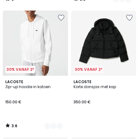
/
/
5
5
30% VANAF 2*
30% VANAF 2*
3.6
7
LACOSTE
LACOSTE
/ 5
Zip-up hoodie in katoen
Korte donsjas met kap
Kleuren
150.00 €
350.00 €
3.6
/
5