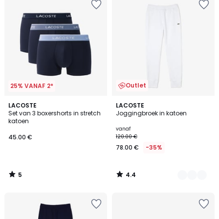
Outlet
25% VANAF 2*
5
4.4
LACOSTE
3
LACOSTE
/
/ 5
Set van 3 boxershorts in stretch
Joggingbroek in katoen
Kleuren
5
katoen
vanaf
45.00 €
120.00 €
78.00 €
-35%
5
4.4
/
/
5
5