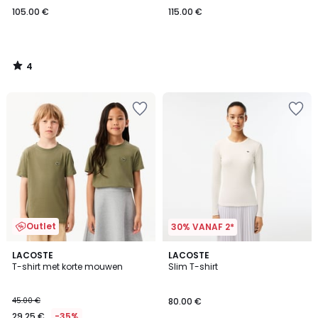
105.00 €
115.00 €
4
/
5
Outlet
30% VANAF 2*
5
4
LACOSTE
2
LACOSTE
/
/
T-shirt met korte mouwen
Slim T-shirt
Kleuren
5
5
45.00 €
80.00 €
29.25 €
-35%