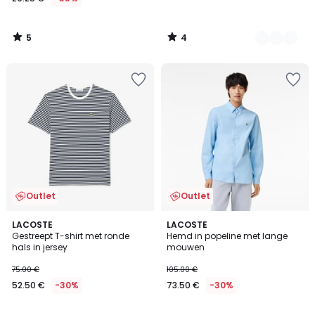
5
4
/
/
5
5
Outlet
Outlet
4
LACOSTE
LACOSTE
/
Gestreept T-shirt met ronde
Hemd in popeline met lange
5
hals in jersey
mouwen
75.00 €
105.00 €
52.50 €
-30%
73.50 €
-30%