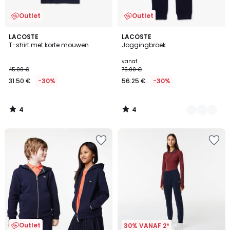
Outlet
Outlet
4
4
LACOSTE
2
LACOSTE
/
/
T-shirt met korte mouwen
Joggingbroek
Kleuren
5
5
vanaf
45.00 €
75.00 €
31.50 €
-30%
56.25 €
-30%
4
4
/
/
5
5
Outlet
30% VANAF 2*