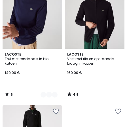
5
4.9
3
LACOSTE
LACOSTE
/
/ 5
Trui met ronde hals in bio
Vest met rits en opstaande
Kleuren
5
katoen
kraag in katoen
140.00 €
160.00 €
5
4.9
/
/
5
5