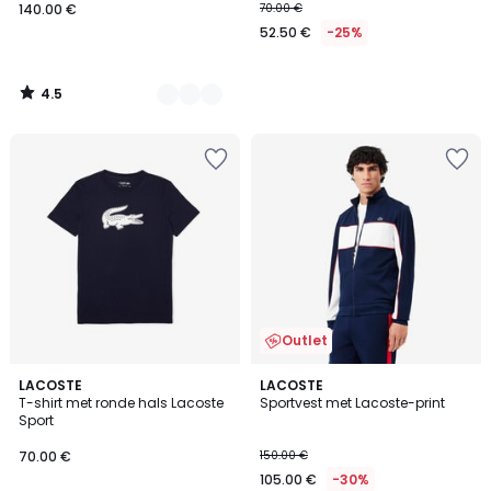
140.00 €
70.00 €
52.50 €
-25%
4.5
/
5
Outlet
2
LACOSTE
LACOSTE
T-shirt met ronde hals Lacoste
Sportvest met Lacoste-print
Kleuren
Sport
70.00 €
150.00 €
105.00 €
-30%