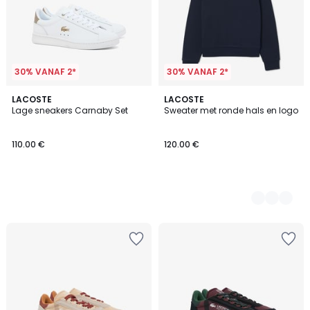
30% VANAF 2*
30% VANAF 2*
LACOSTE
2
LACOSTE
Lage sneakers Carnaby Set
Sweater met ronde hals en logo
Kleuren
110.00 €
120.00 €