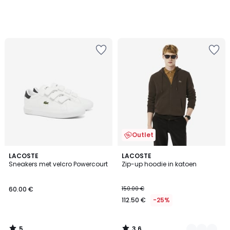
Outlet
5
3.6
LACOSTE
2
LACOSTE
/
/ 5
Sneakers met velcro Powercourt
Zip-up hoodie in katoen
Kleuren
5
60.00 €
150.00 €
112.50 €
-25%
5
3.6