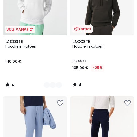
Outlet
30% VANAF 2*
4
4
6
LACOSTE
LACOSTE
/
/
Hoodie in katoen
Hoodie in katoen
Kleuren
5
5
140.00 €
140.00 €
105.00 €
-25%
4
4
/
/
5
5