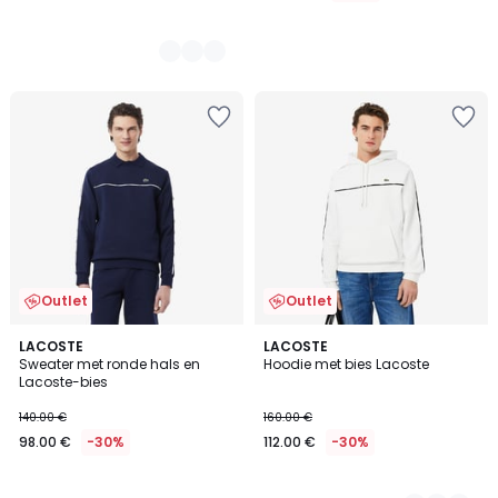
Outlet
Outlet
LACOSTE
2
LACOSTE
Sweater met ronde hals en
Hoodie met bies Lacoste
Kleuren
Lacoste-bies
140.00 €
160.00 €
98.00 €
-30%
112.00 €
-30%