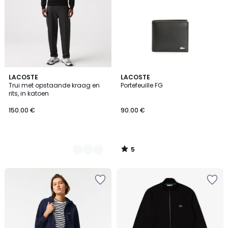
5
2
LACOSTE
LACOSTE
/
Trui met opstaande kraag en
Portefeuille FG
Kleuren
5
rits, in katoen
150.00 €
90.00 €
5
/
5