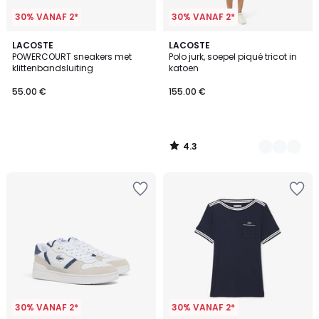
30% VANAF 2*
30% VANAF 2*
4.3
LACOSTE
2
LACOSTE
/ 5
POWERCOURT sneakers met
Polo jurk, soepel piqué tricot in
Kleuren
klittenbandsluiting
katoen
55.00 €
155.00 €
4.3
/
5
30% VANAF 2*
30% VANAF 2*