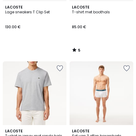
5
LACOSTE
LACOSTE
/
Lage sneakers T Clip Set
T-shirt met boothals
5
130.00 €
85.00 €
5
/
5
5
4.5
5
LACOSTE
LACOSTE
/
/ 5
T-shirt in jersey met ronde hals
Set van 3 effen boxershorts,