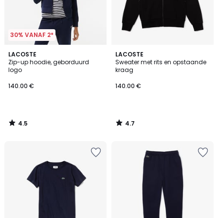
30% VANAF 2*
4.5
4.7
LACOSTE
LACOSTE
/ 5
/ 5
Zip-up hoodie, geborduurd
Sweater met rits en opstaande
logo
kraag
140.00 €
140.00 €
4.5
4.7
/
/
5
5