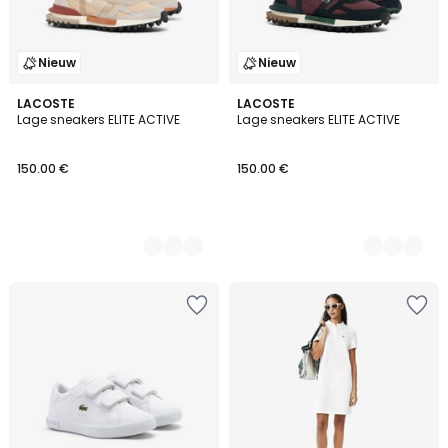
Nieuw
Nieuw
2
LACOSTE
3
LACOSTE
Lage sneakers ELITE ACTIVE
Lage sneakers ELITE ACTIVE
Kleuren
Kleuren
150.00 €
150.00 €