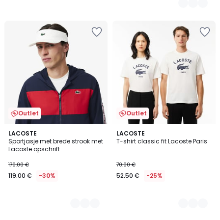
Outlet
Outlet
2
LACOSTE
2
LACOSTE
Sportjasje met brede strook met
T-shirt classic fit Lacoste Paris
Kleuren
Kleuren
Lacoste opschrift
170.00 €
70.00 €
119.00 €
-30%
52.50 €
-25%