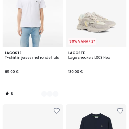
30% VANAF 2*
5
9
LACOSTE
LACOSTE
/
T-shirt in jersey met ronde hals
Lage sneakers L003 Neo
Kleuren
5
65.00 €
130.00 €
5
/
5