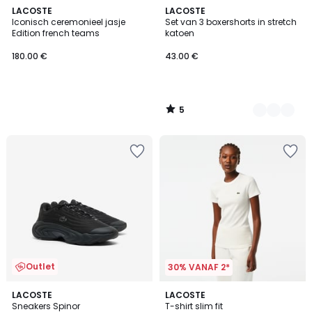
5
LACOSTE
2
LACOSTE
/
Iconisch ceremonieel jasje
Set van 3 boxershorts in stretch
Kleuren
5
Edition french teams
katoen
180.00 €
43.00 €
5
/
5
Outlet
30% VANAF 2*
3
4
LACOSTE
3
LACOSTE
/
/
Sneakers Spinor
T-shirt slim fit
Kleuren