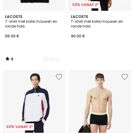
30% VANAF 2*
5
4
LACOSTE
LACOSTE
/
T-shirt met korte mouwen en
T-shirt met korte mouwen en
Kleuren
5
ronde hals
ronde hals
55.00 €
90.00 €
5
/
5
30% VANAF 2*