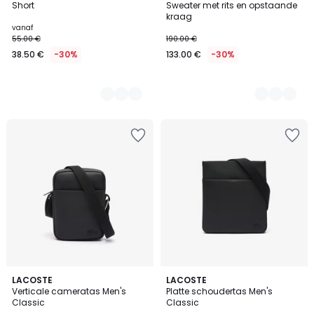
Short
Sweater met rits en opstaande
Kleuren
Kleuren
kraag
vanaf
55.00 €
190.00 €
38.50 €
-30%
133.00 €
-30%
4
LACOSTE
LACOSTE
/
Verticale cameratas Men's
Platte schoudertas Men's
5
Classic
Classic