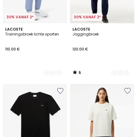
30% VANAF 2*
30% VANAF 2*
5
2
LACOSTE
4
LACOSTE
/
Trainingsbroek lichte sporten
Joggingbroek
Kleuren
Kleuren
5
110.00 €
120.00 €
5
/
5