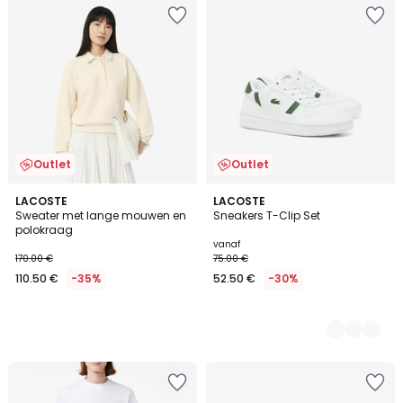
Outlet
Outlet
LACOSTE
2
LACOSTE
Sweater met lange mouwen en
Sneakers T-Clip Set
Kleuren
polokraag
vanaf
170.00 €
75.00 €
110.50 €
-35%
52.50 €
-30%