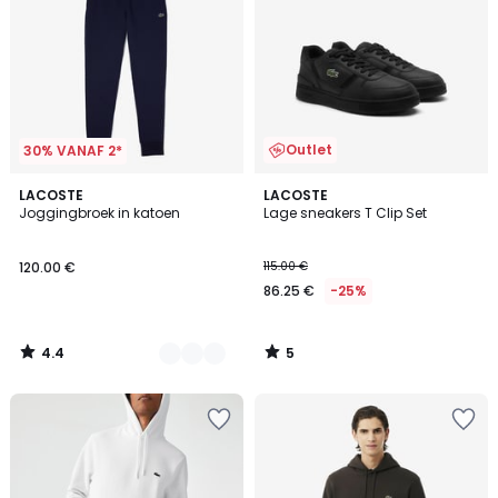
Outlet
30% VANAF 2*
4.4
5
6
LACOSTE
LACOSTE
/ 5
/
Joggingbroek in katoen
Lage sneakers T Clip Set
Kleuren
5
120.00 €
115.00 €
86.25 €
-25%
4.4
5
/
/
5
5