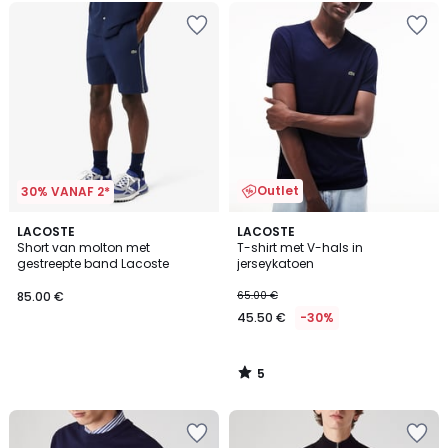
Outlet
30% VANAF 2*
5
LACOSTE
LACOSTE
/
Short van molton met
T-shirt met V-hals in
5
gestreepte band Lacoste
jerseykatoen
85.00 €
65.00 €
45.50 €
-30%
5
/
5