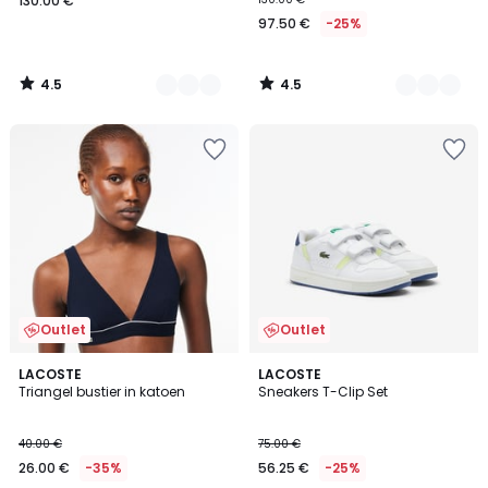
130.00 €
97.50 €
-25%
4.5
4.5
/
/
5
5
Outlet
Outlet
LACOSTE
LACOSTE
Triangel bustier in katoen
Sneakers T-Clip Set
40.00 €
75.00 €
26.00 €
-35%
56.25 €
-25%