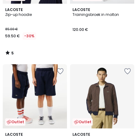
5
LACOSTE
LACOSTE
/
Zip-up hoodie
Trainingsbroek in molton
5
85.00 €
120.00 €
59.50 €
-30%
5
/
5
Outlet
Outlet
2
LACOSTE
2
LACOSTE