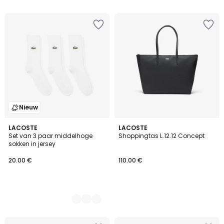
5
Nieuw
2
LACOSTE
LACOSTE
Set van 3 paar middelhoge
Shoppingtas L.12.12 Concept
Kleuren
sokken in jersey
20.00 €
110.00 €