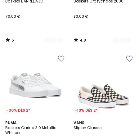
/
/ 5
Baskets BARREDA LO
Baskets Crazychaos 2000
Couleurs
Couleurs
5
70,00 €
80,00 €
5
4,8
/
/
5
5
-30% DÈS 2*
-10% DÈS 2*
4,5
PUMA
VANS
/ 5
Baskets Carina 3.0 Metallic
Slip on Classic
Whisper