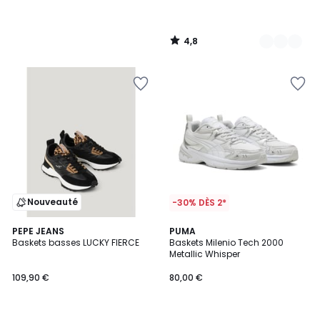
4,8
/
5
Nouveauté
-30% DÈS 2*
PEPE JEANS
2
PUMA
Baskets basses LUCKY FIERCE
Baskets Milenio Tech 2000
Couleurs
Metallic Whisper
109,90 €
80,00 €