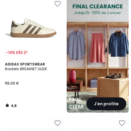
CLEARANCE
-10% DÈS 2*
4,8
ADIDAS SPORTSWEAR
/ 5
Baskets BREAKNET SLEEK
55,00 €
FINAL
J'en profite
4,8
CLEARANCE
/
5