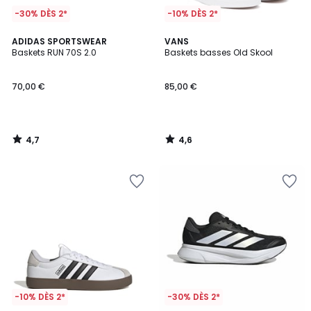
-30% DÈS 2*
-10% DÈS 2*
4,7
4,6
ADIDAS SPORTSWEAR
VANS
/ 5
/ 5
Baskets RUN 70S 2.0
Baskets basses Old Skool
70,00 €
85,00 €
4,7
4,6
/
/
5
5
-10% DÈS 2*
-30% DÈS 2*