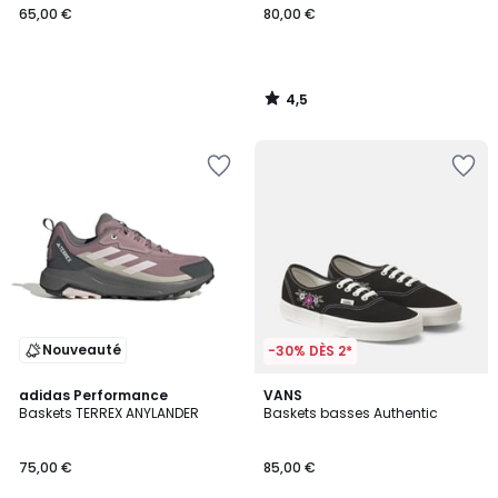
65,00 €
80,00 €
4,5
/
5
Nouveauté
-30% DÈS 2*
4,8
adidas Performance
VANS
/ 5
Baskets TERREX ANYLANDER
Baskets basses Authentic
75,00 €
85,00 €