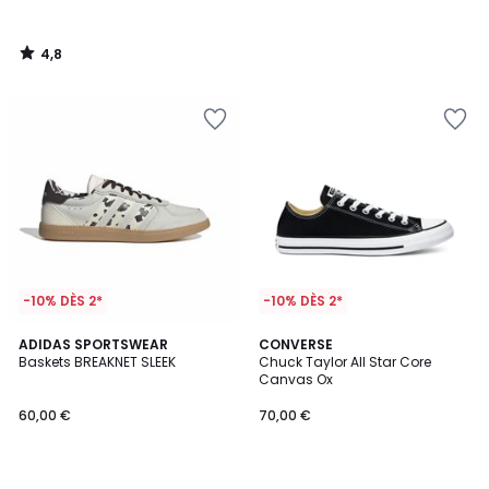
4,8
/
5
-10% DÈS 2*
-10% DÈS 2*
4,8
4,7
ADIDAS SPORTSWEAR
CONVERSE
/ 5
/ 5
Baskets BREAKNET SLEEK
Chuck Taylor All Star Core
Canvas Ox
60,00 €
70,00 €