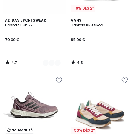
-10% DÈS 2*
4,7
4,5
5
ADIDAS SPORTSWEAR
VANS
/ 5
/ 5
Baskets Run 72
Baskets KNU Skool
Couleurs
70,00 €
95,00 €
4,7
4,5
/
/
5
5
Nouveauté
-50% DÈS 2*