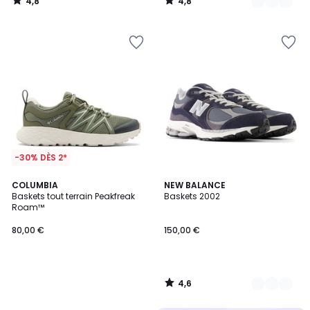
4,8
4,8
/
/
5
5
-30% DÈS 2*
4,6
COLUMBIA
3
NEW BALANCE
/ 5
Baskets tout terrain Peakfreak
Baskets 2002
Couleurs
Roam™
80,00 €
150,00 €
4,6
/
5