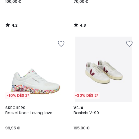
100,00 €
70,00 €
4,2
4,8
/
/
5
5
-10% DÈS 2*
-30% DÈS 2*
4,9
3
SKECHERS
VEJA
/ 5
Basket Uno - Loving Love
Baskets V-90
Couleurs
99,95 €
165,00 €