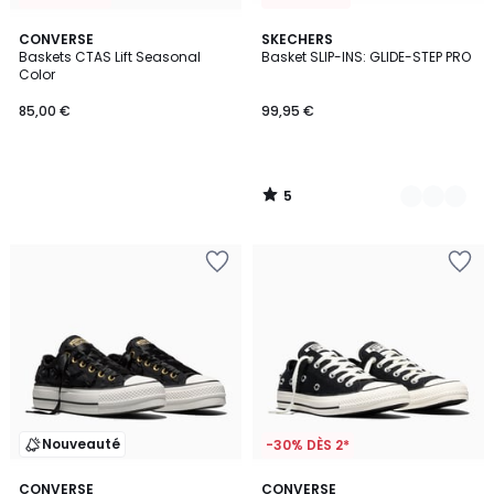
5
CONVERSE
2
SKECHERS
/
Baskets CTAS Lift Seasonal
Basket SLIP-INS: GLIDE-STEP PRO
Couleurs
5
Color
85,00 €
99,95 €
5
/
5
Nouveauté
-30% DÈS 2*
CONVERSE
CONVERSE