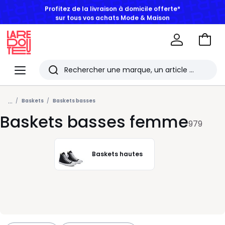
BONS PLANS | Jusqu'à -50% dès 2 articles*
Aller
au
La
panie
Redoute
Menu
Rechercher
Les
...
derniers
Baskets
Baskets basses
Baskets basses femme
articles
979
consultés
Baskets hautes