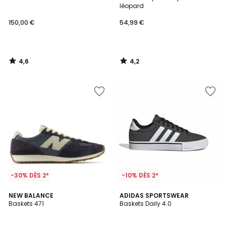
léopard
150,00 €
54,99 €
4,6
4,2
/
/
5
5
-30% DÈS 2*
-10% DÈS 2*
4,2
4,8
NEW BALANCE
ADIDAS SPORTSWEAR
/ 5
/ 5
Baskets 471
Baskets Daily 4.0