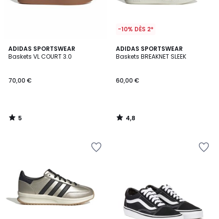
-10% DÈS 2*
5
4,8
ADIDAS SPORTSWEAR
ADIDAS SPORTSWEAR
/
/ 5
Baskets VL COURT 3.0
Baskets BREAKNET SLEEK
5
70,00 €
60,00 €
5
4,8
/
/
5
5