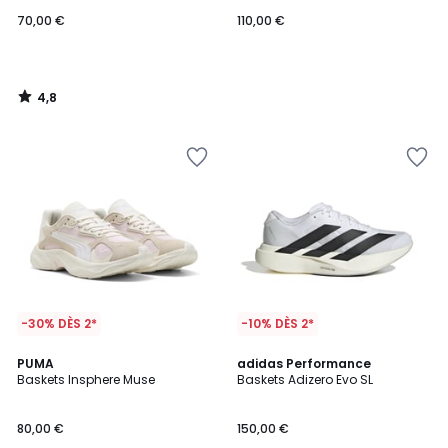
70,00 €
110,00 €
4,8
/
5
-30% DÈS 2*
-10% DÈS 2*
4,8
PUMA
2
adidas Performance
/ 5
Baskets Insphere Muse
Baskets Adizero Evo SL
Couleurs
80,00 €
150,00 €