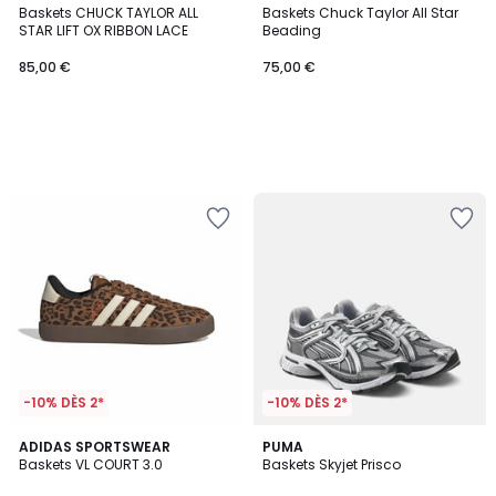
Baskets CHUCK TAYLOR ALL
Baskets Chuck Taylor All Star
STAR LIFT OX RIBBON LACE
Beading
85,00 €
75,00 €
-10% DÈS 2*
-10% DÈS 2*
4,8
ADIDAS SPORTSWEAR
PUMA
/ 5
Baskets VL COURT 3.0
Baskets Skyjet Prisco