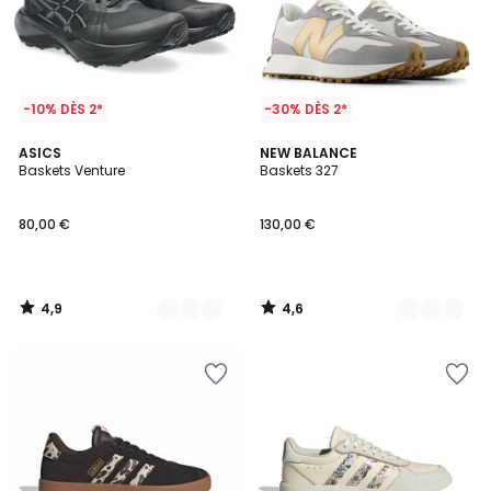
-10% DÈS 2*
-30% DÈS 2*
4,9
4,6
2
ASICS
2
NEW BALANCE
/ 5
/ 5
Baskets Venture
Baskets 327
Couleurs
Couleurs
80,00 €
130,00 €
4,9
4,6
/
/
5
5