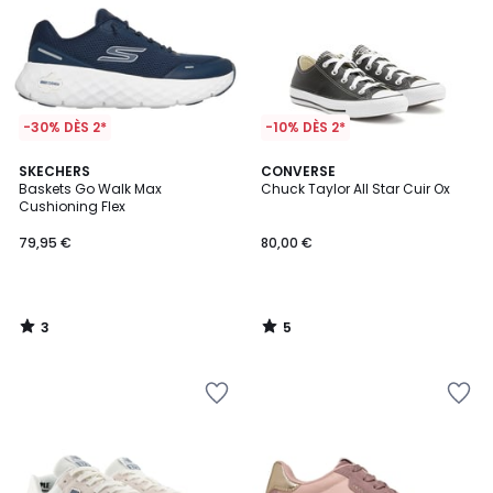
-30% DÈS 2*
-10% DÈS 2*
3
5
SKECHERS
CONVERSE
/
/
Baskets Go Walk Max
Chuck Taylor All Star Cuir Ox
5
5
Cushioning Flex
79,95 €
80,00 €
3
5
/
/
5
5