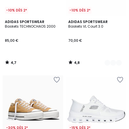
-10% DÈS 2*
-10% DÈS 2*
4,7
4,8
ADIDAS SPORTSWEAR
5
ADIDAS SPORTSWEAR
/ 5
/ 5
Baskets TECHNOCHAOS 2000
Baskets VL Court 3.0
Couleurs
85,00 €
70,00 €
4,7
4,8
/
/
5
5
-30% DÈS 2*
-15% DÈS 2*