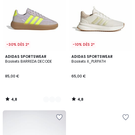
-30% DÈS 2*
-10% DÈS 2*
4,8
4,8
3
ADIDAS SPORTSWEAR
ADIDAS SPORTSWEAR
/ 5
/ 5
Baskets BARREDA DECODE
Baskets X_PLRPATH
Couleurs
85,00 €
65,00 €
4,8
4,8
/
/
5
5