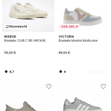
Nouveauté
-30% DÈS 2*
4,7
4
REEBOK
2
VICTORIA
/ 5
/
Baskets CLUB C 85 VINTAGE
Baskets Madrid Multicolor
Couleurs
5
110,00 €
89,00 €
4,7
4
/
/
5
5