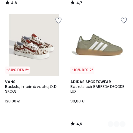
4,8
4,7
/
/
5
5
-30% DÈS 2*
-10% DÈS 2*
4,5
VANS
2
ADIDAS SPORTSWEAR
/ 5
Baskets, imprimé vache, OLD
Baskets cuir BARREDA DECODE
Couleurs
SKOOL
LUX
120,00 €
90,00 €
4,5
/
5