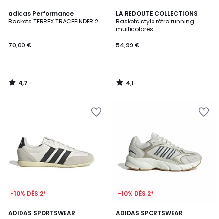
4,7
4,1
adidas Performance
LA REDOUTE COLLECTIONS
/ 5
/ 5
Baskets TERREX TRACEFINDER 2
Baskets style rétro running
multicolores
70,00 €
54,99 €
4,7
4,1
/
/
5
5
-10% DÈS 2*
-10% DÈS 2*
5
4,8
2
ADIDAS SPORTSWEAR
2
ADIDAS SPORTSWEAR