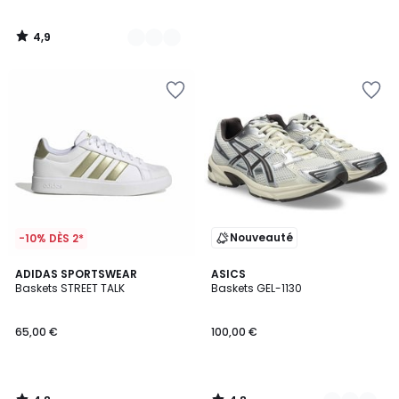
4,9
/
5
Nouveauté
-10% DÈS 2*
4,8
4,8
ADIDAS SPORTSWEAR
3
ASICS
/ 5
/ 5
Baskets STREET TALK
Baskets GEL-1130
Couleurs
65,00 €
100,00 €