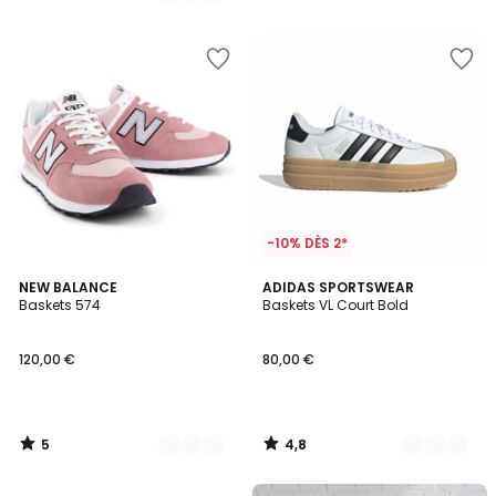
/
/
5
5
-10% DÈS 2*
5
4,8
2
NEW BALANCE
4
ADIDAS SPORTSWEAR
/
/ 5
Baskets 574
Baskets VL Court Bold
Couleurs
Couleurs
5
120,00 €
80,00 €
5
4,8
/
/
5
5
FINAL