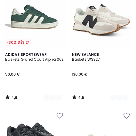
-30% DÈS 2*
4,9
4,6
2
ADIDAS SPORTSWEAR
3
NEW BALANCE
/ 5
/ 5
Baskets Grand Court Alpha 00s
Baskets WS327
Couleurs
Couleurs
90,00 €
130,00 €
4,9
4,6
/
/
5
5