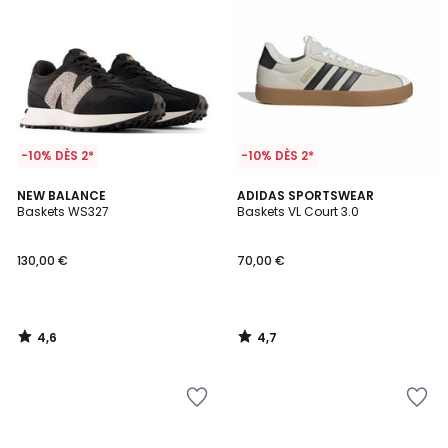
-10% DÈS 2*
-10% DÈS 2*
4,6
4,7
NEW BALANCE
ADIDAS SPORTSWEAR
/ 5
/ 5
Baskets WS327
Baskets VL Court 3.0
130,00 €
70,00 €
4,6
4,7
/
/
5
5