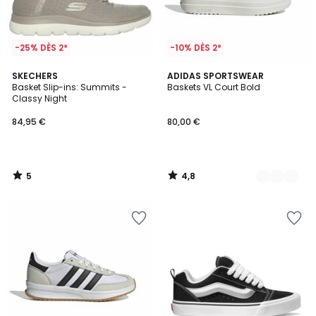
-25% DÈS 2*
-10% DÈS 2*
5
4,8
SKECHERS
6
ADIDAS SPORTSWEAR
/
/ 5
Basket Slip-ins: Summits -
Baskets VL Court Bold
Couleurs
5
Classy Night
84,95 €
80,00 €
5
4,8
/
/
5
5