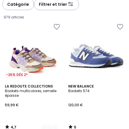
Catégorie
Filtrer et trier
979 articles
-25% DÈS 2*
4,7
5
2
LA REDOUTE COLLECTIONS
NEW BALANCE
/ 5
/
Baskets multicolores, semelle
Baskets 574
Couleurs
5
épaisse
59,99
59,99 €
120,00 €
€.
4,7
5