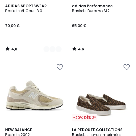
4,8
4,6
2
ADIDAS SPORTSWEAR
adidas Performance
/ 5
/ 5
Baskets VL Court 3.0
Baskets Duramo SL2
Couleurs
70,00 €
65,00 €
4,8
4,6
/
/
5
5
-20% DÈS 2*
4,6
4,2
NEW BALANCE
LA REDOUTE COLLECTIONS
/ 5
/ 5
Baskets 2002
Baskets slip-on imprimées