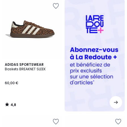
Redoute
+
4,8
ADIDAS SPORTSWEAR
/ 5
Baskets BREAKNET SLEEK
60,00 €
4,8
/
5