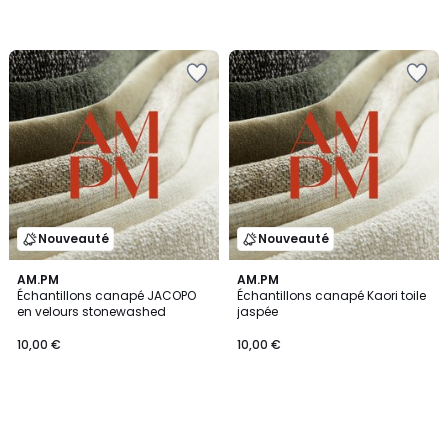
Nouveauté
Nouveauté
AM.PM
AM.PM
Échantillons canapé JACOPO
Échantillons canapé Kaori toile
en velours stonewashed
jaspée
10,00 €
10,00 €