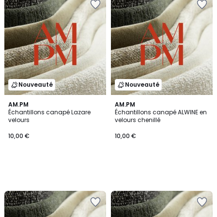
Nouveauté
Nouveauté
AM.PM
AM.PM
Échantillons canapé Lazare
Échantillons canapé ALWINE en
velours
velours chenillé
10,00
10,00 €
10,00 €
€.