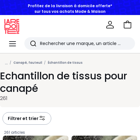
BONS PLANS | Jusqu'à -50% dès 2 articles*
Aller
au
La
panie
Redoute
Menu
Rechercher
Les
...
derniers
Canapé, fauteuil
Échantillon de tissus
Echantillon de tissus pour
articles
consultés
canapé
261
Filtrer et trier
261 articles