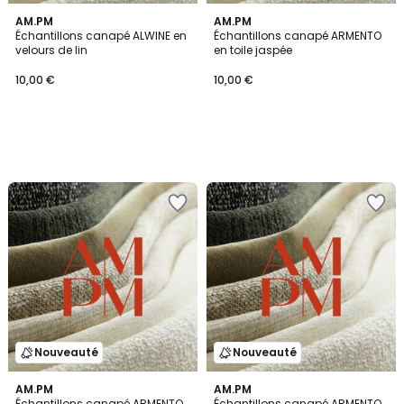
AM.PM
AM.PM
Échantillons canapé ALWINE en
Échantillons canapé ARMENTO
velours de lin
en toile jaspée
10,00 €
10,00 €
Nouveauté
Nouveauté
AM.PM
AM.PM
Échantillons canapé ARMENTO
Échantillons canapé ARMENTO