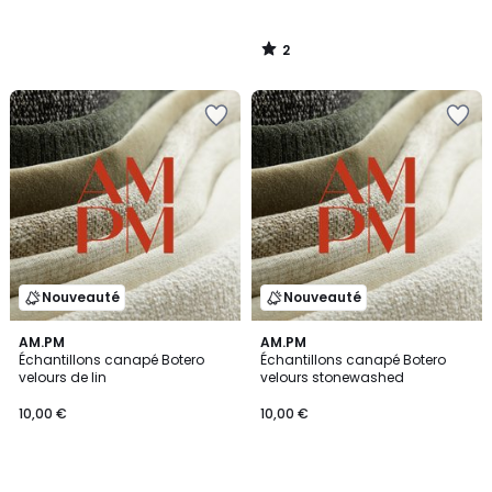
2
/
5
Nouveauté
Nouveauté
AM.PM
AM.PM
Échantillons canapé Botero
Échantillons canapé Botero
velours de lin
velours stonewashed
10,00 €
10,00 €