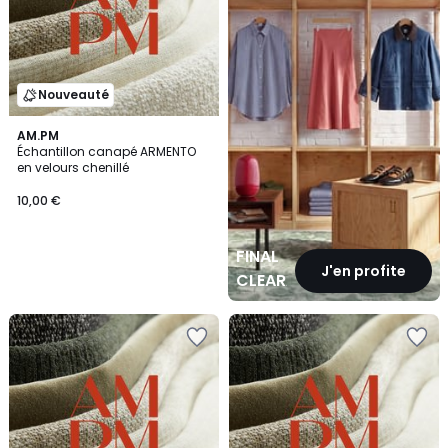
Nouveauté
AM.PM
Échantillon canapé ARMENTO
en velours chenillé
10,00 €
FINAL
J'en profite
CLEARANCE