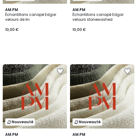
AM.PM
AM.PM
Échantillons canapé Edgar
Échantillons canapé Edgar
velours de lin
velours stonewashed
10,00 €
10,00 €
Nouveauté
Nouveauté
AM.PM
AM.PM