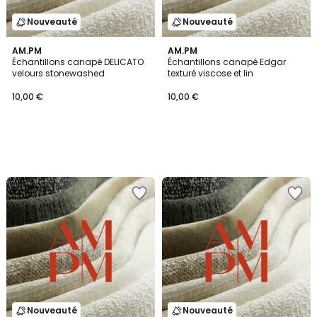
Nouveauté
Nouveauté
AM.PM
AM.PM
Échantillons canapé DELICATO
Échantillons canapé Edgar
velours stonewashed
texturé viscose et lin
10,00 €
10,00 €
Nouveauté
Nouveauté