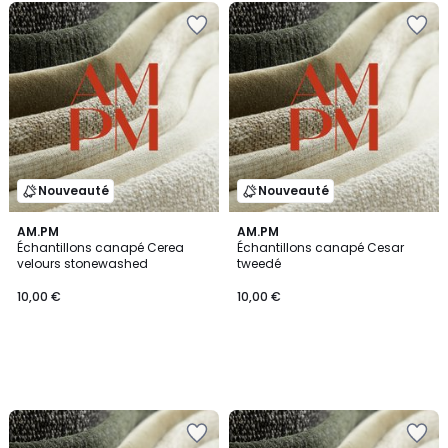
Nouveauté
Nouveauté
AM.PM
AM.PM
Échantillons canapé Cerea
Échantillons canapé Cesar
velours stonewashed
tweedé
10,00 €
10,00 €