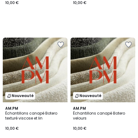
10,00 €
10,00 €
Nouveauté
Nouveauté
2
AM.PM
AM.PM
/
Échantillons canapé Botero
Échantillons canapé Botero
5
texturé viscose et lin
velours
10,00 €
10,00 €