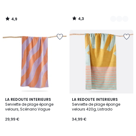
4,3
4,9
/
/
5
5
4,7
4,8
3
LA REDOUTE INTERIEURS
LA REDOUTE INTERIEURS
/ 5
/ 5
Serviette de plage éponge
Serviette de plage éponge
Couleurs
velours, Scénario Vague
velours 420g, Listrado
29,99 €
34,99 €