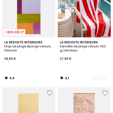
-25% DÈS 2*
4,4
4,1
LA REDOUTE INTERIEURS
2
LA REDOUTE INTERIEURS
/ 5
/ 5
Drap de plage éponge velours,
Serviette de plage velours 420
Couleurs
Palavas
g, Hendaye
39,99 €
27,99 €
4,4
4,1
/
/
5
5