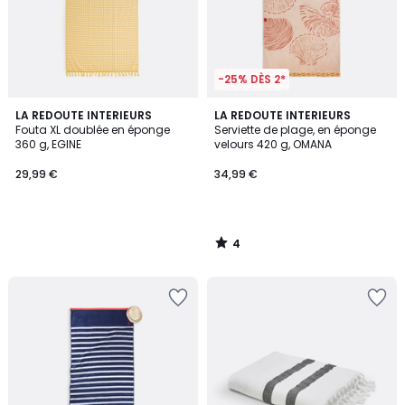
-25% DÈS 2*
4
LA REDOUTE INTERIEURS
LA REDOUTE INTERIEURS
/
Fouta XL doublée en éponge
Serviette de plage, en éponge
5
360 g, EGINE
velours 420 g, OMANA
29,99 €
34,99 €
4
/
5