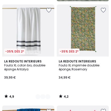
-35% DÈS 2*
-35% DÈS 2*
4,9
4,2
3
LA REDOUTE INTERIEURS
LA REDOUTE INTERIEURS
/ 5
/ 5
Fouta XL coton bio, doublée
Fouta XL imprimée doublée
Couleurs
éponge Antalya
éponge, Rosemary
39,99 €
34,99 €
4,9
4,2
/
/
5
5