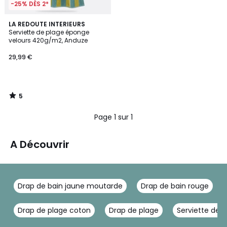
-25% DÈS 2*
5
LA REDOUTE INTERIEURS
/
Serviette de plage éponge
5
velours 420g/m2, Anduze
29,99 €
5
/
5
Page 1 sur 1
A Découvrir
Drap de bain jaune moutarde
Drap de bain rouge
Drap de plage coton
Drap de plage
Serviette de 