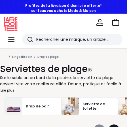
Profitez de la livraison à domicile offerte*
sur tous vos achats Mode & Maison
Aller
au
La
panie
Redoute
Menu
Rechercher
Les
...
derniers
Linge de bain
Drap de plage
Serviettes de plage
articles
16
consultés
Sur le sable ou au bord de la piscine, la serviette de plage
devient vite votre meilleure alliée. Douce, pratique et facile à
emporter, elle accompagne chaque moment de détente, du
Lire plus
premier rayon de soleil jusqu’au dernier plongeon. Chez La
Redoute, nous pensons qu’une bonne serviette doit avant tout
Serviette de
Drap de bain
vous simplifier la vie : un séchage rapide après le bain, une
toilette
matière agréable sur la peau et un format adapté à vos envies,
du classique au XXL. En coton moelleux ou en microfibre légère,