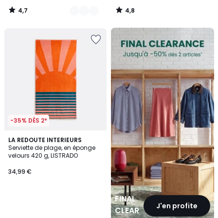
4,7
4,8
/
/
5
5
FINAL
CLEARANCE
-35% DÈS 2*
LA REDOUTE INTERIEURS
Serviette de plage, en éponge
velours 420 g, LISTRADO
34,99 €
FINAL
J'en profite
CLEARANCE