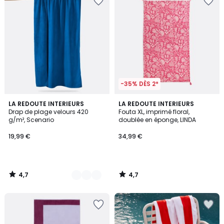
-35% DÈS 2*
4,7
4,7
6
LA REDOUTE INTERIEURS
LA REDOUTE INTERIEURS
/ 5
/ 5
Drap de plage velours 420
Fouta XL, imprimé floral,
Couleurs
g/m², Scenario
doublée en éponge, LINDA
19,99 €
34,99 €
4,7
4,7
/
/
5
5