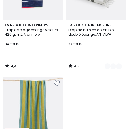
4,4
4,8
LA REDOUTE INTERIEURS
3
LA REDOUTE INTERIEURS
/ 5
/ 5
Drap de plage éponge velours
Drap de bain en coton bio,
Couleurs
420 g/m2, Marinière
doublé éponge, ANTALYA
34,99 €
27,99 €
4,4
4,8
/
/
5
5