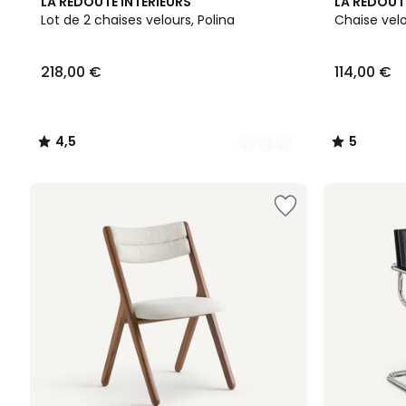
3
4,5
3
5
LA REDOUTE INTERIEURS
LA REDOUT
Couleurs
/ 5
Couleurs
/
Lot de 2 chaises velours, Polina
Chaise velo
5
218,00 €
114,00 €
4,5
5
/
/
5
5