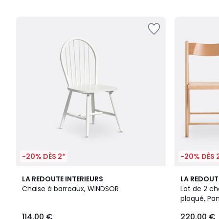
5
5
-20% DÈS 2*
-20% DÈS 
4
2
4,8
LA REDOUTE INTERIEURS
LA REDOUT
Couleurs
Couleurs
/ 5
Chaise à barreaux, WINDSOR
Lot de 2 ch
plaqué, Pan
114,00 €
220,00 €