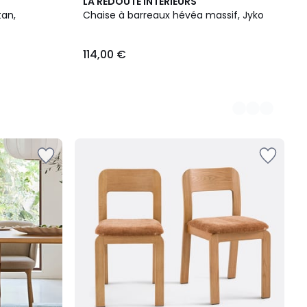
3
LA REDOUTE INTERIEURS
Couleurs
tan,
Chaise à barreaux hévéa massif, Jyko
114,00 €