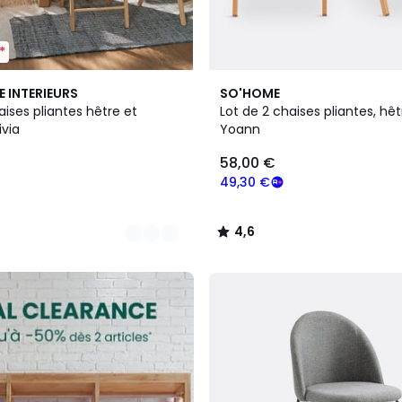
*
2
4,6
E INTERIEURS
SO'HOME
Couleurs
/ 5
aises pliantes hêtre et
Lot de 2 chaises pliantes, hêt
ivia
Yoann
58,00 €
49,30 €
4,6
/
5