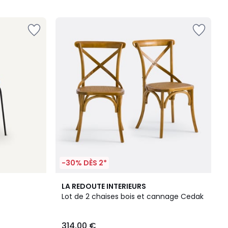
-30% DÈS 2*
4,2
LA REDOUTE INTERIEURS
/ 5
Lot de 2 chaises bois et cannage Cedak
314,00 €