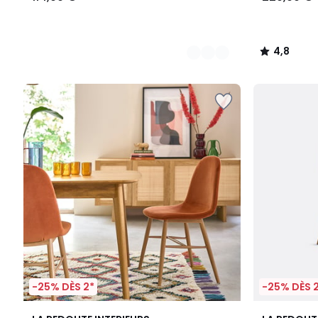
4,8
/
5
-25% DÈS 2*
-25% DÈS 