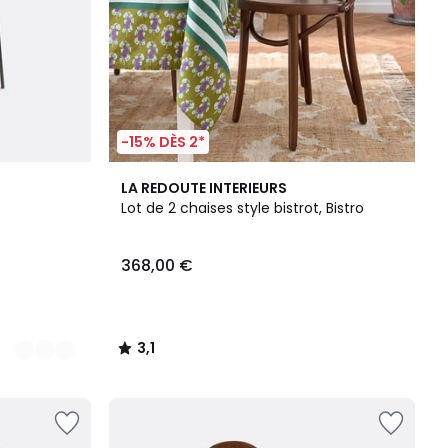
-15% DÈS 2*
3,1
LA REDOUTE INTERIEURS
/
Lot de 2 chaises style bistrot, Bistro
5
368,00 €
3,1
/
5