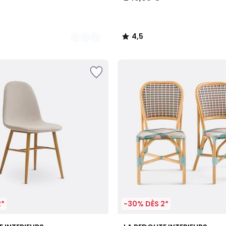
4,5
/
5
2*
-30% DÈS 2*