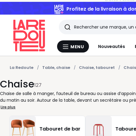
Profitez de la livraison à do
Rechercher
Les
Nouveautés
MENU
Menu
derniers
La
Redoute
articles
La Redoute
Table, chaise
Chaise, tabouret
Chais
Chaise
consultés
127
Chaise de salle à manger, fauteuil de bureau ou assise d’appo
du matin au soir. Autour de la table, devant un secrétaire ou prè
de la pièce. Pour bien la choisir, pensez d’abord à l’usage. Une 
Lire plus
même quand le dîner se prolonge. Dans un espace de travail, un
différence. Côté style, bois clair, métal noir, cannage, tissu
aimez les intérieurs épurés ? Misez sur des lignes sobres. Vous 
Tabouret de bar
Taboure
les couleurs. Dépareillées ou coordonnées, les chaises permet