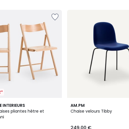
5
2*
4,5
E INTERIEURS
AM.PM
/ 5
aises pliantes hêtre et
Chaise velours Tibby
ni
249,00 €