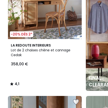
-20% DÈS 2*
4,1
LA REDOUTE INTERIEURS
/ 5
Lot de 2 chaises chêne et cannage
Cedak
358,00 €
FINAL
CLEARA
4,1
/
5