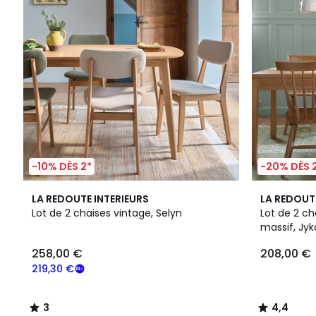
-10% DÈS 2*
-20% DÈS 
3
3
4,4
LA REDOUTE INTERIEURS
LA REDOUT
/
Couleurs
/ 5
Lot de 2 chaises vintage, Selyn
Lot de 2 c
5
massif, Jyk
258,00 €
208,00 €
219,30 €
3
4,4
/
/