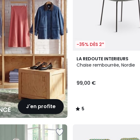
-35% DÈS 2*
2
5
LA REDOUTE INTERIEURS
Couleurs
/
Chaise rembourrée, Nordie
5
99,00 €
J'en profite
NCE
5
/
5