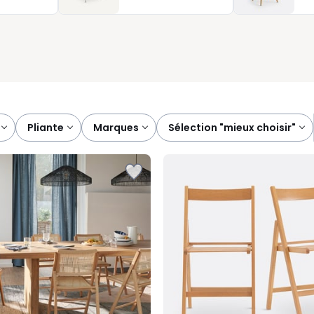
 d’aménager un intérieur pratique, accueillant et facile à
pliante
marques
sélection "mieux choisir"