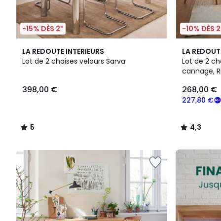
-15% DÈS 2*
-10% DÈS 2
5
2
4,3
LA REDOUTE INTERIEURS
LA REDOUT
/
Couleurs
/ 5
Lot de 2 chaises velours Sarva
Lot de 2 ch
5
cannage, R
398,00
398,00 €
268,00 €
€.
227,80 €
5
4,3
/
/
5
5
FINAL
CLEARANCE