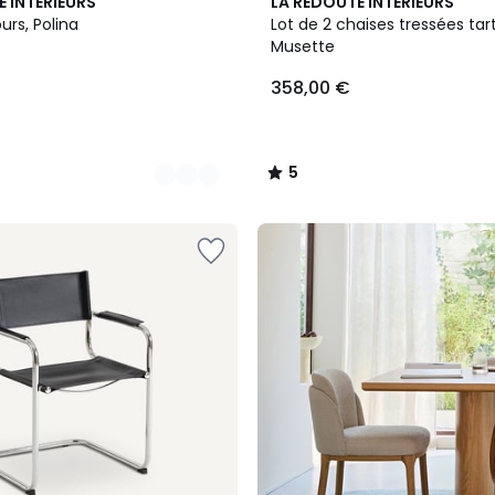
5
E INTERIEURS
LA REDOUTE INTERIEURS
/
urs, Polina
Lot de 2 chaises tressées tar
5
Musette
358,00 €
5
/
5