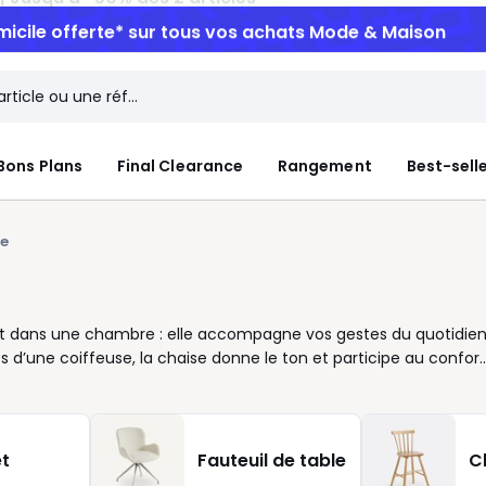
micile offerte*
sur tous vos achats Mode & Maison
Bons Plans
Final Clearance
Rangement
Best-sell
e
int dans une chambre : elle accompagne vos gestes du quotidie
s d’une coiffeuse, la chaise donne le ton et participe au confort
chaise de repas se veut stable, facile à déplacer et agréable
 dossier enveloppant et une assise bien pensée font la
 bouclette ou velours changent immédiatement l’ambiance. Vous
préférez une décoration plus chaleureuse ? Jouez les matières et
t
Fauteuil de table
C
tent de composer un ensemble vivant, adapté à votre rythme.