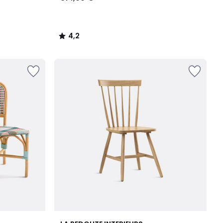
4,2
/
5