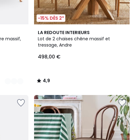
-15% DÈS 2*
4,9
LA REDOUTE INTERIEURS
/ 5
re massif,
Lot de 2 chaises chêne massif et
tressage, Andre
498,00 €
4,9
/
5