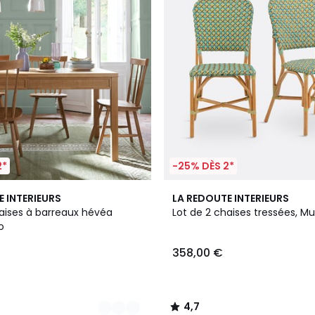
2*
-25% DÈS 2*
4,7
E INTERIEURS
LA REDOUTE INTERIEURS
/ 5
haises à barreaux hévéa
Lot de 2 chaises tressées, M
o
358,00 €
4,7
/