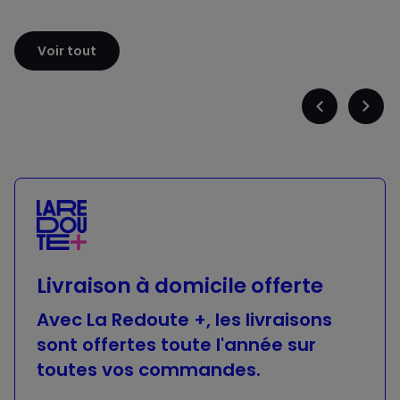
Sloggi
Adidas
Voir tout
Précédent
Suiva
-
-
défiler
défile
à
à
gauche
droit
Livraison à domicile offerte
Avec La Redoute +, les livraisons
sont offertes toute l'année sur
toutes vos commandes.