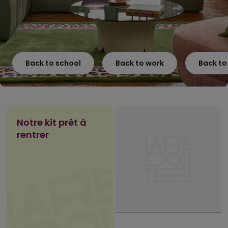
Back to school
Back to work
Back t
Notre kit prêt à
rentrer