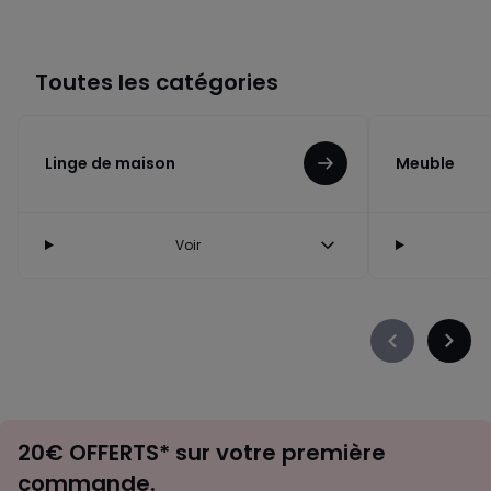
Toutes les catégories
Linge de maison
Meuble
Voir
Précédent
Suiva
-
-
défiler
défile
à
à
Envie
gauche
droit
20€ OFFERTS* sur votre première
d'inspirations
commande.
et