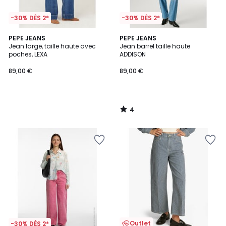
-30% DÈS 2*
-30% DÈS 2*
4
PEPE JEANS
PEPE JEANS
/
Jean large, taille haute avec
Jean barrel taille haute
5
poches, LEXA
ADDISON
89,00 €
89,00 €
4
/
5
Outlet
-30% DÈS 2*