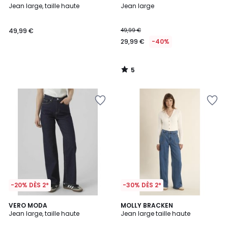
/
Jean large, taille haute
Jean large
5
49,99 €
49,99 €
29,99 €
-40%
5
/
5
-20% DÈS 2*
-30% DÈS 2*
4,8
VERO MODA
MOLLY BRACKEN
/ 5
Jean large, taille haute
Jean large taille haute