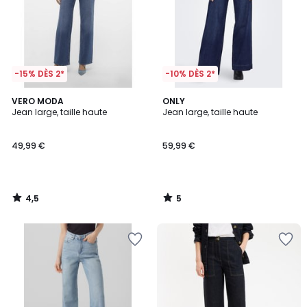
-15% DÈS 2*
-10% DÈS 2*
4,5
5
VERO MODA
ONLY
/ 5
/
Jean large, taille haute
Jean large, taille haute
5
49,99 €
59,99 €
4,5
5
/
/
5
5