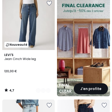
CLEARANCE
Nouveauté
4,7
4
LEVI'S
/ 5
Jean Cinch Wide leg
Couleurs
120,00 €
FINAL
J'en profite
4,7
CLEARANCE
/
5