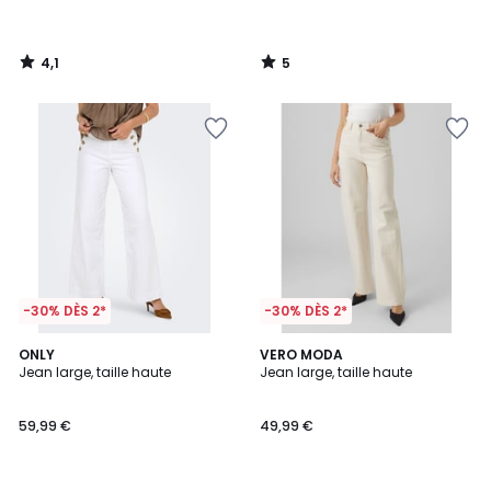
4,1
5
/
/
5
5
-30% DÈS 2*
-30% DÈS 2*
3
ONLY
VERO MODA
/
Jean large, taille haute
Jean large, taille haute
5
59,99 €
49,99 €