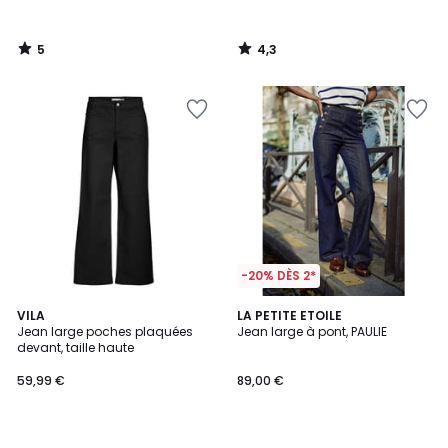
5
4,3
/
/
5
5
-20% DÈS 2*
VILA
LA PETITE ETOILE
Jean large poches plaquées
Jean large à pont, PAULIE
devant, taille haute
59,99 €
89,00 €