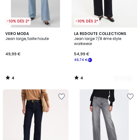
-10% DÈS 2*
-10% DÈS 2*
4
4
VERO MODA
2
LA REDOUTE COLLECTIONS
/
/
Jean large, taille haute
Jean large 7/8 ème style
Couleurs
5
5
workwear
49,99 €
54,99 €
46,74 €
4
4
/
/
5
5