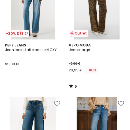
Outlet
-30% DÈS 2*
5
PEPE JEANS
VERO MODA
/
Jean loose taille basse NICKY
Jeans large
5
99,00 €
49,99 €
29,99 €
-40%
5
/
5