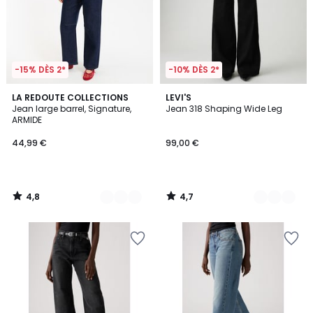
-15% DÈS 2*
-10% DÈS 2*
4,8
4,7
5
LA REDOUTE COLLECTIONS
2
LEVI'S
/ 5
/ 5
Jean large barrel, Signature,
Jean 318 Shaping Wide Leg
Couleurs
Couleurs
ARMIDE
44,99 €
99,00 €
4,8
4,7
/
/
5
5