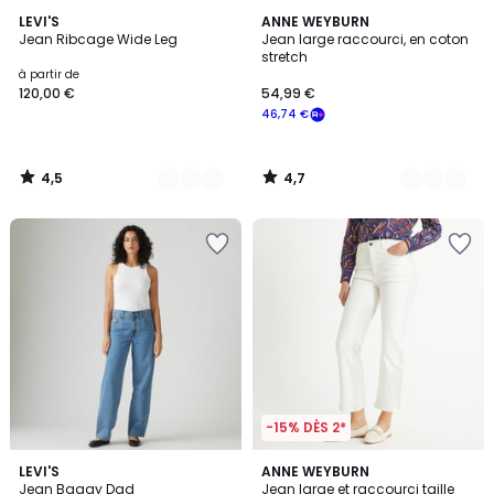
4,5
4,7
4
LEVI'S
2
ANNE WEYBURN
/ 5
/ 5
Jean Ribcage Wide Leg
Jean large raccourci, en coton
Couleurs
Couleurs
stretch
à partir de
120,00 €
54,99 €
46,74 €
4,5
4,7
/
/
5
5
-15% DÈS 2*
4,6
4,2
LEVI'S
ANNE WEYBURN
/ 5
/ 5
Jean Baggy Dad
Jean large et raccourci taille