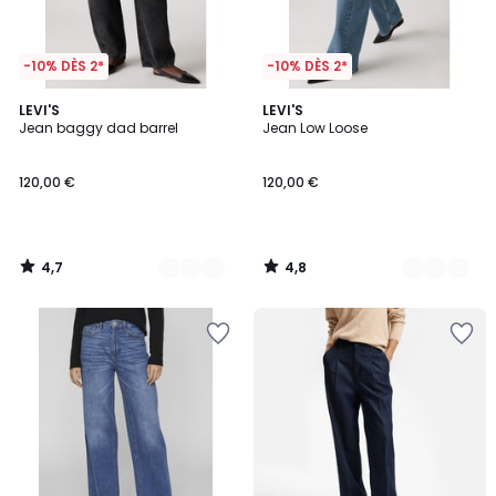
-10% DÈS 2*
-10% DÈS 2*
4,7
4,8
2
LEVI'S
2
LEVI'S
/ 5
/ 5
Jean baggy dad barrel
Jean Low Loose
Couleurs
Couleurs
120,00 €
120,00 €
4,7
4,8
/
/
5
5