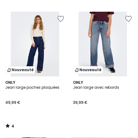
Nouveauté
Nouveauté
4
ONLY
ONLY
/
Jean large poches plaquées
Jean large avec rebords
5
49,99 €
39,99 €
4
/
5