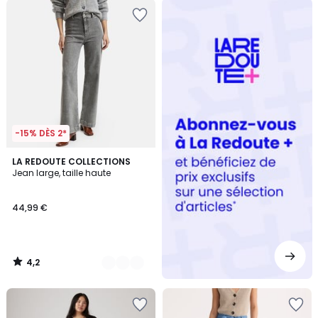
Redoute
+
-15% DÈS 2*
4,2
4
LA REDOUTE COLLECTIONS
/ 5
Jean large, taille haute
Couleurs
44,99 €
4,2
/
5