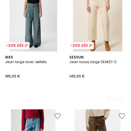
-30% DÈS 2*
-30% DÈS 2*
IKKS
2
SESSUN
Jean large avec œillets
Jean loose, large SEAKEY O
Couleurs
195,00 €
145,00 €