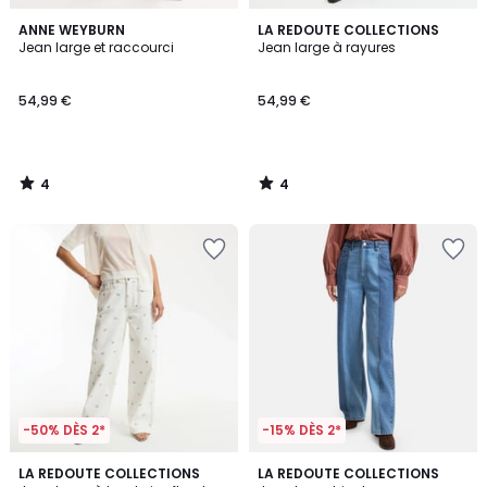
4
4
ANNE WEYBURN
LA REDOUTE COLLECTIONS
/
/
Jean large et raccourci
Jean large à rayures
5
5
54,99 €
54,99 €
4
4
/
/
5
5
-50% DÈS 2*
-15% DÈS 2*
5
LA REDOUTE COLLECTIONS
LA REDOUTE COLLECTIONS