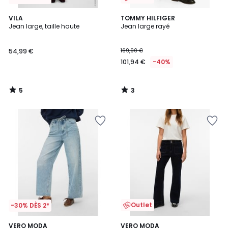
5
3
VILA
TOMMY HILFIGER
/
/
Jean large, taille haute
Jean large rayé
5
5
54,99 €
169,90 €
101,94 €
-40%
5
3
/
/
5
5
Outlet
-30% DÈS 2*
5
VERO MODA
VERO MODA