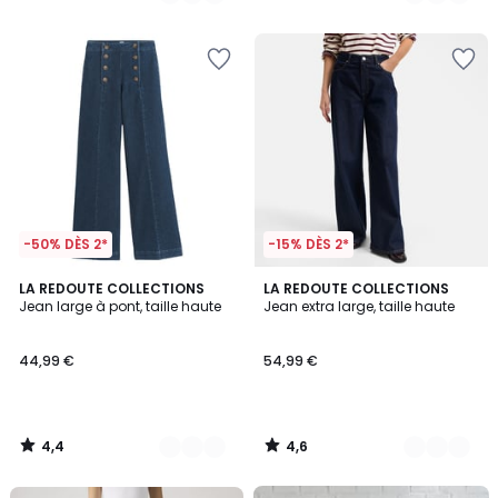
/
/
5
5
-50% DÈS 2*
-15% DÈS 2*
4,4
4,6
2
LA REDOUTE COLLECTIONS
2
LA REDOUTE COLLECTIONS
/ 5
/ 5
Jean large à pont, taille haute
Jean extra large, taille haute
Couleurs
Couleurs
44,99 €
54,99 €
4,4
4,6
/
/
5
5
FINAL