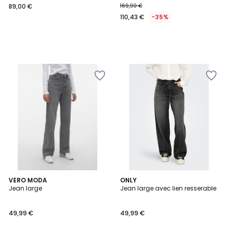
89,00 €
169,90 €
110,43 €
-35%
5
4,3
VERO MODA
ONLY
/
/ 5
Jean large
Jean large avec lien resserable
5
49,99 €
49,99 €