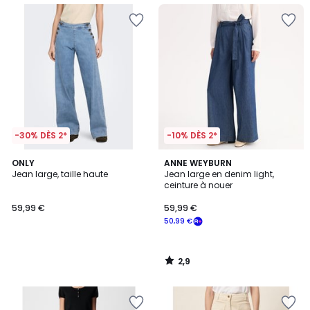
-30% DÈS 2*
-10% DÈS 2*
2,9
ONLY
ANNE WEYBURN
/ 5
Jean large, taille haute
Jean large en denim light,
ceinture à nouer
59,99 €
59,99 €
50,99 €
2,9
/
5