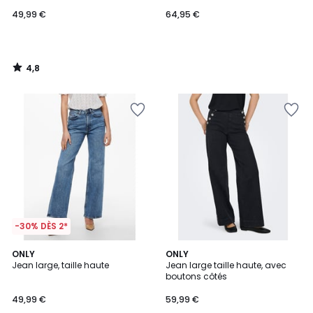
49,99 €
64,95 €
4,8
/
5
-30% DÈS 2*
4,1
5
ONLY
ONLY
/ 5
/
Jean large, taille haute
Jean large taille haute, avec
5
boutons côtés
49,99 €
59,99 €