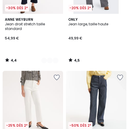
-30% DÈS 2*
-20% DÈS 2*
4,4
4,5
2
ANNE WEYBURN
ONLY
/ 5
/ 5
Jean droit stretch taille
Jean large, taille haute
Couleurs
standard
54,99 €
49,99 €
4,4
4,5
/
/
5
5
-25% DÈS 2*
-50% DÈS 2*