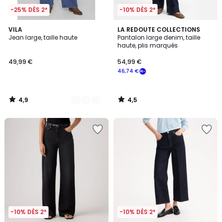
-25% DÈS 2*
-10% DÈS 2*
4,9
4,5
2
VILA
LA REDOUTE COLLECTIONS
/ 5
/ 5
Jean large, taille haute
Pantalon large denim, taille
Couleurs
haute, plis marqués
49,99 €
54,99 €
46,74 €
4,9
4,5
/
/
5
5
-10% DÈS 2*
-10% DÈS 2*