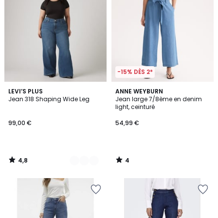
-15% DÈS 2*
4,8
4
2
LEVI’S PLUS
ANNE WEYBURN
/ 5
/
Jean 318 Shaping Wide Leg
Jean large 7/8ème en denim
Couleurs
5
light, ceinturé
99,00 €
54,99 €
4,8
4
/
/
5
5