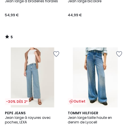
/
Jean large à broderies florales
Jean large bicolore
5
54,99 €
44,99 €
5
/
5
Outlet
-30% DÈS 2*
PEPE JEANS
TOMMY HILFIGER
Jean large à rayures avec
Jean large taille haute en
poches, LEXA
denim de Lyocell