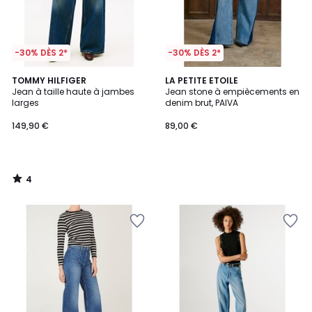
-30% DÈS 2*
-30% DÈS 2*
4
TOMMY HILFIGER
LA PETITE ETOILE
/
Jean à taille haute à jambes
Jean stone à empiècements en
5
larges
denim brut, PAIVA
149,90 €
89,00 €
4
/
5