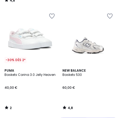
4,8
/
5
-30% DÈS 2*
2
4,8
PUMA
NEW BALANCE
/
/ 5
Baskets Carina 3.0 Jelly Heaven
Baskets 530
5
40,00 €
60,00 €
2
4,8
/
/
5
5