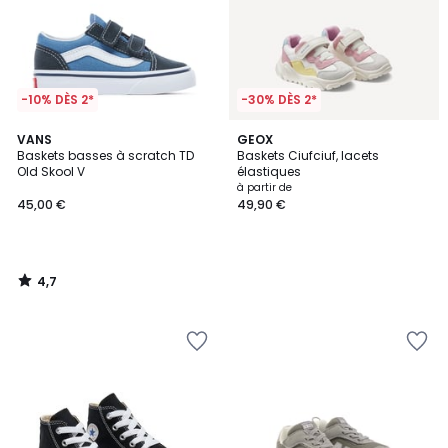
-10% DÈS 2*
-30% DÈS 2*
4,7
VANS
GEOX
/ 5
Baskets basses à scratch TD
Baskets Ciufciuf, lacets
Old Skool V
élastiques
à partir de
45,00 €
49,90 €
4,7
/
5