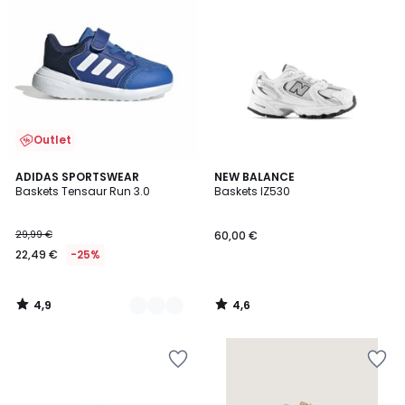
Outlet
4,9
4,6
2
ADIDAS SPORTSWEAR
NEW BALANCE
/ 5
/ 5
Baskets Tensaur Run 3.0
Baskets IZ530
Couleurs
29,99 €
60,00 €
22,49 €
-25%
4,9
4,6
/
/
5
5