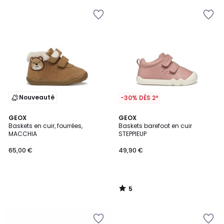
Nouveauté
-30% DÈS 2*
5
GEOX
GEOX
/
Baskets en cuir, fourrées,
Baskets barefoot en cuir
5
MACCHIA
STEPPIEUP
65,00 €
49,90 €
5
/
5