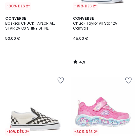
-30% DÈS 2*
-15% DÈS 2*
4,9
CONVERSE
CONVERSE
/ 5
Baskets CHUCK TAYLOR ALL
Chuck Taylor All Star 2V
STAR 2V OX SHINY SHINE
Canvas
50,00 €
45,00 €
4,9
/
5
-10% DÈS 2*
-30% DÈS 2*