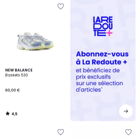
Redoute
+
4,5
NEW BALANCE
/ 5
Baskets 530
60,00 €
4,5
/
5