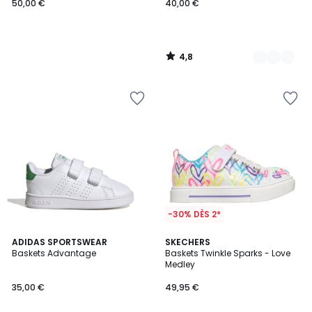
50,00 €
40,00 €
4,8
/
5
-30% DÈS 2*
4,8
2
ADIDAS SPORTSWEAR
SKECHERS
/ 5
Baskets Advantage
Baskets Twinkle Sparks - Love
Couleurs
Medley
35,00 €
49,95 €