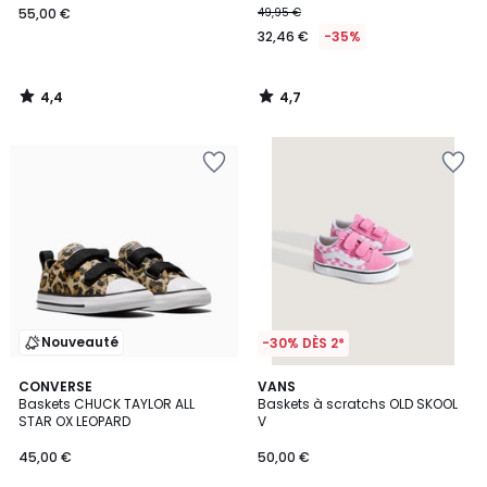
55,00 €
49,95 €
32,46 €
-35%
4,4
4,7
/
/
5
5
Nouveauté
-30% DÈS 2*
CONVERSE
VANS
Baskets CHUCK TAYLOR ALL
Baskets à scratchs OLD SKOOL
STAR OX LEOPARD
V
45,00 €
50,00 €