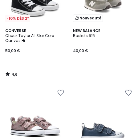
Nouveauté
-10% DÈS 2*
4,6
CONVERSE
NEW BALANCE
/ 5
Chuck Taylor All Star Core
Baskets 515
Canvas Hi
50,00 €
40,00 €
4,6
/
5