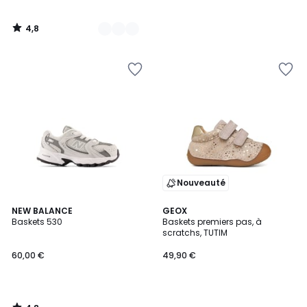
4,8
/
5
Nouveauté
4,8
NEW BALANCE
GEOX
/ 5
Baskets 530
Baskets premiers pas, à
scratchs, TUTIM
60,00 €
49,90 €