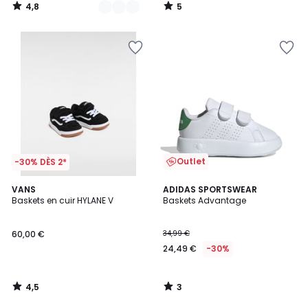
4,8
5
/
/
5
5
Outlet
-30% DÈS 2*
4,5
3
VANS
ADIDAS SPORTSWEAR
/ 5
/
Baskets en cuir HYLANE V
Baskets Advantage
5
60,00 €
34,99 €
24,49 €
-30%
4,5
3
/
/
5
5