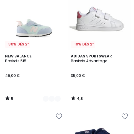
-30% DÈS 2*
-10% DÈS 2*
5
4,8
2
NEW BALANCE
ADIDAS SPORTSWEAR
/
/ 5
Baskets 515
Baskets Advantage
Couleurs
5
45,00 €
35,00 €
5
4,8
/
/
5
5