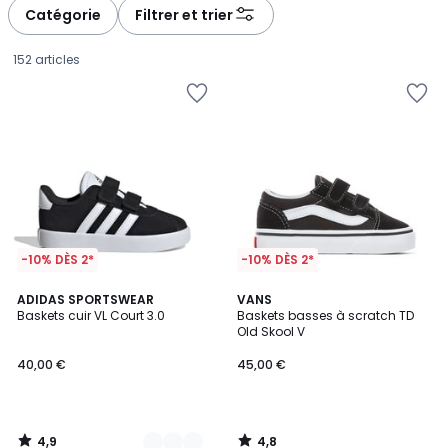
à
à
Catégorie
Filtrer et trier
gauche
droite
152 articles
-10% DÈS 2*
-10% DÈS 2*
4,9
4,8
3
ADIDAS SPORTSWEAR
VANS
/ 5
/ 5
Baskets cuir VL Court 3.0
Baskets basses à scratch TD
Couleurs
Old Skool V
40,00
40,00 €
45,00 €
€.
4,9
4,8