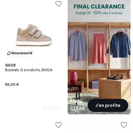
CLEARANCE
Nouveauté
2
GEOX
Baskets à scratchs, BIGLIA
Couleurs
65,00 €
FINAL
J'en profite
CLEARANCE