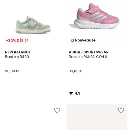
Nouveauté
-30% DÈS 2*
4,9
NEW BALANCE
ADIDAS SPORTSWEAR
/ 5
Baskets B480
Baskets RUNFALCON 6
50,00 €
35,00 €
4,9
/
5