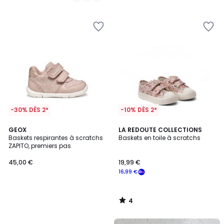
/
/
5
5
-30% DÈS 2*
-10% DÈS 2*
4
GEOX
LA REDOUTE COLLECTIONS
/
Baskets respirantes à scratchs
Baskets en toile à scratchs
5
ZAPITO, premiers pas
45,00 €
19,99 €
16,99 €
4
/
5
FINAL