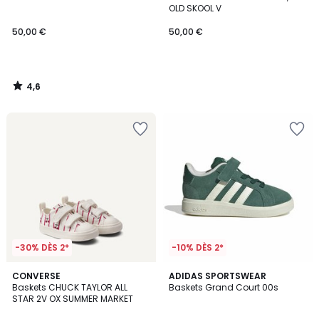
OLD SKOOL V
50,00 €
50,00 €
4,6
/
5
-30% DÈS 2*
-10% DÈS 2*
4,8
CONVERSE
3
ADIDAS SPORTSWEAR
/ 5
Baskets CHUCK TAYLOR ALL
Baskets Grand Court 00s
Couleurs
STAR 2V OX SUMMER MARKET