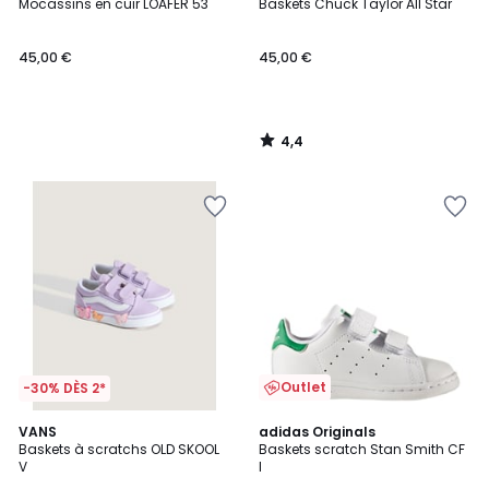
/ 5
Mocassins en cuir LOAFER 53
Baskets Chuck Taylor All Star
45,00 €
45,00 €
4,4
/
5
Outlet
-30% DÈS 2*
4,4
4,7
VANS
adidas Originals
/ 5
/ 5
Baskets à scratchs OLD SKOOL
Baskets scratch Stan Smith CF
V
I