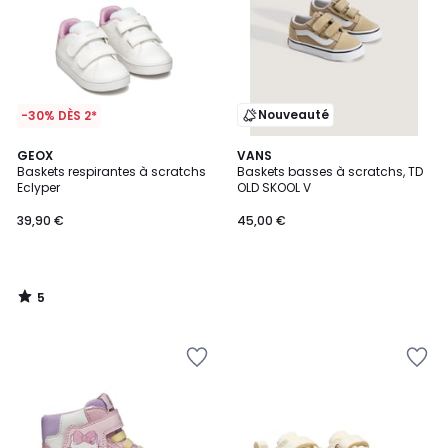
Nouveauté
-30% DÈS 2*
5
GEOX
VANS
/
Baskets respirantes à scratchs
Baskets basses à scratchs, TD
5
Eclyper
OLD SKOOL V
39,90 €
45,00 €
5
/
5