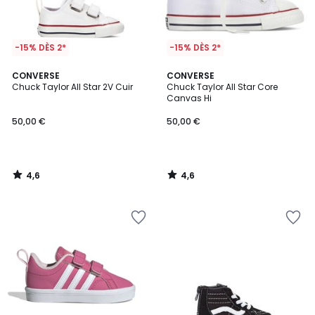
-15% DÈS 2*
-15% DÈS 2*
4,6
4,6
CONVERSE
CONVERSE
/ 5
/ 5
Chuck Taylor All Star 2V Cuir
Chuck Taylor All Star Core
Canvas Hi
50,00 €
50,00 €
4,6
4,6
/
/
5
5