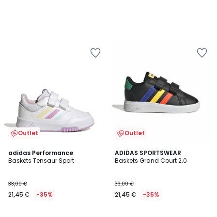
Outlet
Outlet
4,8
5
4
adidas Performance
ADIDAS SPORTSWEAR
/ 5
/
Baskets Tensaur Sport
Baskets Grand Court 2.0
Couleurs
5
33,00 €
33,00 €
21,45 €
-35%
21,45 €
-35%