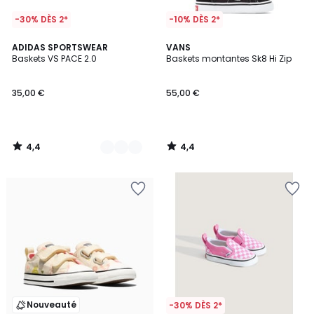
-30% DÈS 2*
-10% DÈS 2*
4,4
4,4
2
ADIDAS SPORTSWEAR
VANS
/ 5
/ 5
Baskets VS PACE 2.0
Baskets montantes Sk8 Hi Zip
Couleurs
35,00 €
55,00 €
4,4
4,4
/
/
5
5
Nouveauté
-30% DÈS 2*