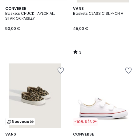
3
CONVERSE
VANS
/
Baskets CHUCK TAYLOR ALL
Baskets CLASSIC SLIP-ON V
5
STAR OX PAISLEY
50,00 €
45,00 €
3
/
5
Nouveauté
-10% DÈS 2*
4,4
VANS
CONVERSE