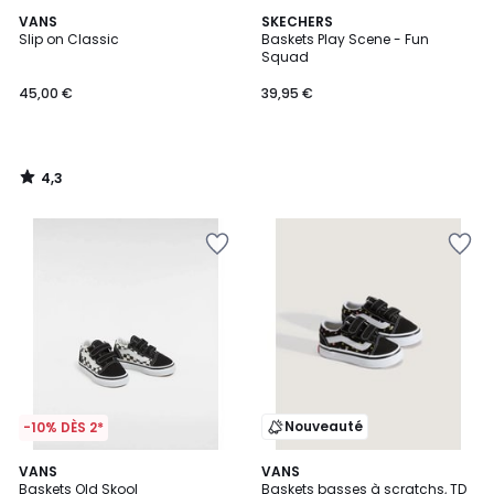
4,3
VANS
SKECHERS
/ 5
Slip on Classic
Baskets Play Scene - Fun
Squad
45,00 €
39,95 €
4,3
/
5
Nouveauté
-10% DÈS 2*
4,6
VANS
VANS
/ 5
Baskets Old Skool
Baskets basses à scratchs, TD