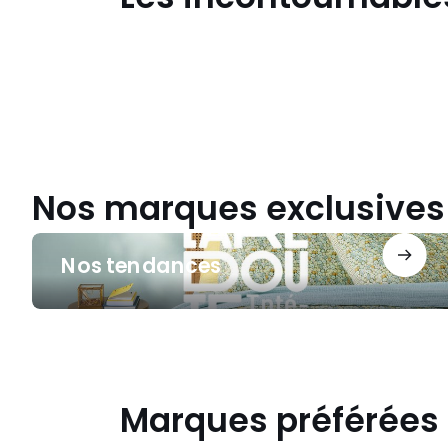
pour
l'école
!
Reprise
cool
Nos marques exclusives
Nos
Nos tendances
tendances
Marques préférées