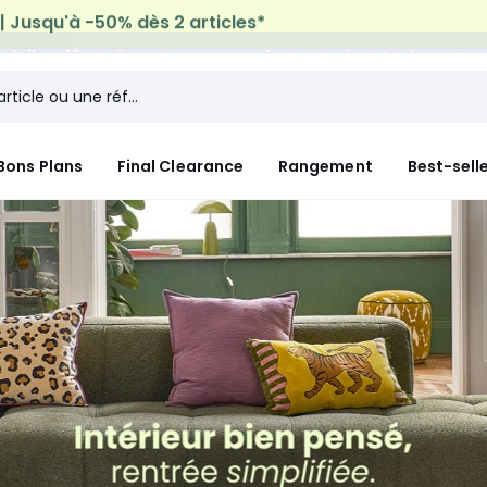
micile offerte*
sur tous vos achats Mode & Maison
Bons Plans
Final Clearance
Rangement
Best-sell