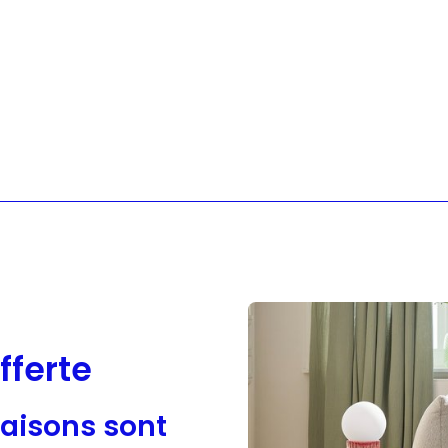
Sloggi
Adidas
fferte
raisons sont