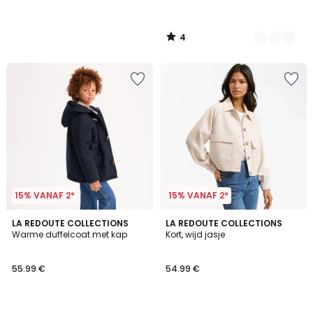
4
/
5
15% VANAF 2*
15% VANAF 2*
4
5
LA REDOUTE COLLECTIONS
2
LA REDOUTE COLLECTIONS
/
/
Warme duffelcoat met kap
Kort, wijd jasje
Kleuren
5
5
55.99 €
54.99 €