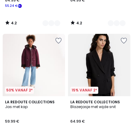
64.99 €
64.99 €
55.24 €
4.2
4.2
/
/
5
5
50% VANAF 2*
15% VANAF 2*
3
4.5
LA REDOUTE COLLECTIONS
4
LA REDOUTE COLLECTIONS
/
/ 5
Jas met kap
Blazerjasje met wijde snit
Kleuren
5
59.99 €
64.99 €