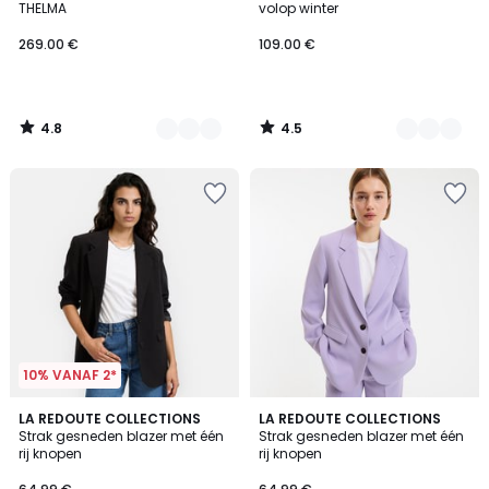
THELMA
volop winter
269.00 €
109.00 €
4.8
4.5
/
/
5
5
10% VANAF 2*
4.2
4.2
3
LA REDOUTE COLLECTIONS
2
LA REDOUTE COLLECTIONS
/ 5
/ 5
Strak gesneden blazer met één
Strak gesneden blazer met één
Kleuren
Kleuren
rij knopen
rij knopen