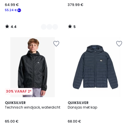
64.99 €
379.99 €
55.24 €
4.4
5
/
/
5
5
30% VANAF 2*
4
QUIKSILVER
3
QUIKSILVER
/
Technisch windjack, waterdicht
Donsjas met kap
Kleuren
5
65.00 €
68.00 €