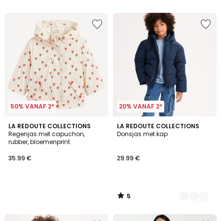
5
5
50% VANAF 2*
20% VANAF 2*
5
LA REDOUTE COLLECTIONS
2
LA REDOUTE COLLECTIONS
/
Regenjas met capuchon,
Donsjas met kap
Kleuren
5
rubber, bloemenprint
35.99 €
29.99 €
5
/
5