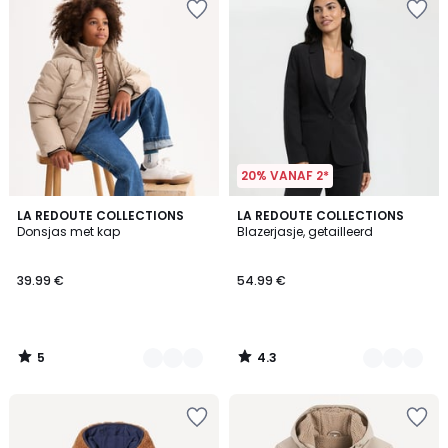
20% VANAF 2*
5
4.3
2
LA REDOUTE COLLECTIONS
3
LA REDOUTE COLLECTIONS
/
/ 5
Donsjas met kap
Blazerjasje, getailleerd
Kleuren
Kleuren
5
39.99 €
54.99 €
5
4.3
/
/
5
5