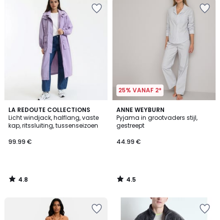
25% VANAF 2*
4.8
4.5
LA REDOUTE COLLECTIONS
ANNE WEYBURN
/ 5
/ 5
Licht windjack, halflang, vaste
Pyjama in grootvaders stijl,
kap, ritssluiting, tussenseizoen
gestreept
99.99 €
44.99 €
4.8
4.5
/
/
5
5