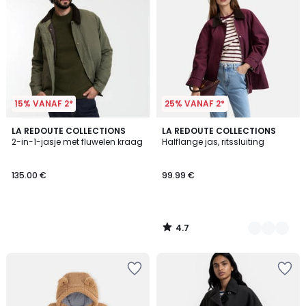
15% VANAF 2*
25% VANAF 2*
4.7
LA REDOUTE COLLECTIONS
2
LA REDOUTE COLLECTIONS
/ 5
2-in-1-jasje met fluwelen kraag
Halflange jas, ritssluiting
Kleuren
135.00 €
99.99 €
4.7
/
5