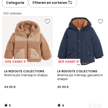
à
à
Categorie
Filteren en sorteren
gauche
droite
1140 artikelen
50% VANAF 2*
25% VANAF 2*
5
4
LA REDOUTE COLLECTIONS
2
LA REDOUTE COLLECTIONS
/
/
Warme jas met kap in sherpa
Warme jas met kap, gevoerd in
Kleuren
5
5
sherpa
49.99
49.99 €
45.99 €
€.
5
4
/
/