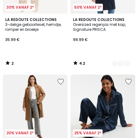
30% VANAF 2*
50% VANAF 2*
2
4.2
LA REDOUTE COLLECTIONS
3
LA REDOUTE COLLECTIONS
/
/ 5
3-delige geboorteset, hemdje,
Oversized regenjas met kap,
Kleuren
5
romper en broekje
Signature PRISCA
35.99 €
99.99 €
2
4.2
/
/
5
5
20% VANAF 2*
25% VANAF 2*