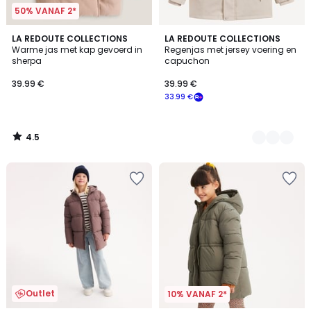
50% VANAF 2*
4.5
LA REDOUTE COLLECTIONS
3
LA REDOUTE COLLECTIONS
/ 5
Warme jas met kap gevoerd in
Regenjas met jersey voering en
Kleuren
sherpa
capuchon
39.99 €
39.99 €
33.99 €
4.5
/
5
Outlet
10% VANAF 2*