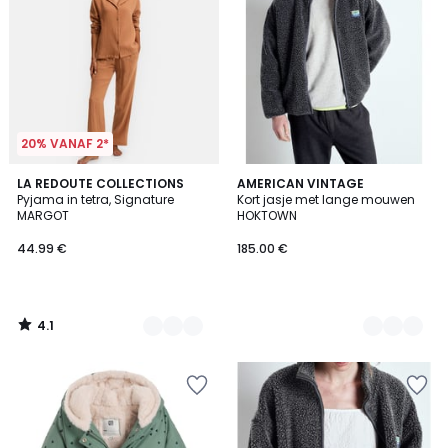
20% VANAF 2*
4.1
4
LA REDOUTE COLLECTIONS
4
AMERICAN VINTAGE
/ 5
Pyjama in tetra, Signature
Kort jasje met lange mouwen
Kleuren
Kleuren
MARGOT
HOKTOWN
44.99 €
185.00 €
4.1
/
5