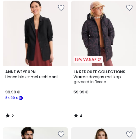
15% VANAF 2*
2
4
ANNE WEYBURN
LA REDOUTE COLLECTIONS
/
/
Linnen blazer met rechte snit
Warme donsjas met kap,
5
5
gevoerd in fleece
99.99 €
59.99 €
84.99 €
2
4
/
/
5
5