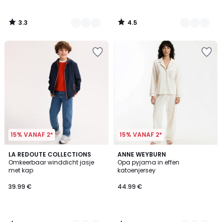
3.3
4.5
/
/
5
5
15% VANAF 2*
15% VANAF 2*
3
4.5
2
LA REDOUTE COLLECTIONS
2
ANNE WEYBURN
/
/ 5
Omkeerbaar winddicht jasje
Opa pyjama in effen
Kleuren
Kleuren
5
met kap
katoenjersey
39.99 €
44.99 €