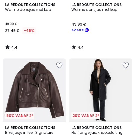
4.4
4.4
LA REDOUTE COLLECTIONS
LA REDOUTE COLLECTIONS
/ 5
/ 5
Warme donsjas met kap
Warme donsjas met kap
49.99 €
49.99 €
42.49 €
27.49 €
-45%
4.4
4.4
/
/
5
5
50% VANAF 2*
20% VANAF 2*
4.8
4.5
2
LA REDOUTE COLLECTIONS
2
LA REDOUTE COLLECTIONS
/ 5
/ 5
Bikerjasje in leer, Signature
Halflange jas, knoopsluiting,
Kleuren
Kleuren