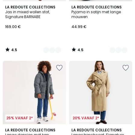
4.5
4.5
4
LA REDOUTE COLLECTIONS
2
LA REDOUTE COLLECTIONS
/ 5
/ 5
Jas in mixed wollen stof,
Pyjama in satijn met lange
Kleuren
Kleuren
Signature BARNABE
mouwen
169.00 €
44.99 €
4.5
4.5
/
/
5
5
25% VANAF 2*
20% VANAF 2*
5
4.3
2
LA REDOUTE COLLECTIONS
3
LA REDOUTE COLLECTIONS
/
/ 5
Lange donsjas met kap
Lange trenchcoat, Signature