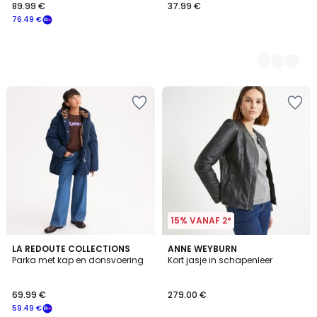
89.99 €
37.99 €
76.49 €
15% VANAF 2*
3.3
4.5
2
LA REDOUTE COLLECTIONS
2
ANNE WEYBURN
/ 5
/ 5
Parka met kap en donsvoering
Kort jasje in schapenleer
Kleuren
Kleuren
69.99 €
279.00 €
59.49 €