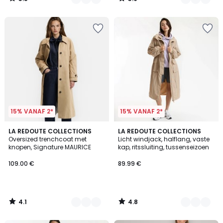
/
/
5
5
15% VANAF 2*
15% VANAF 2*
4.1
4.8
3
LA REDOUTE COLLECTIONS
2
LA REDOUTE COLLECTIONS
/ 5
/ 5
Oversized trenchcoat met
Licht windjack, halflang, vaste
Kleuren
Kleuren
knopen, Signature MAURICE
kap, ritssluiting, tussenseizoen
109.00 €
89.99 €
4.1
4.8
/
/
5
5