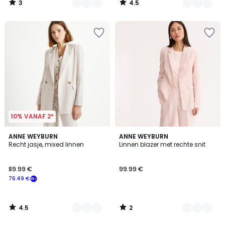
3
4.5
/
/
5
5
10% VANAF 2*
4.5
2
2
ANNE WEYBURN
2
ANNE WEYBURN
/ 5
/
Recht jasje, mixed linnen
Linnen blazer met rechte snit
Kleuren
Kleuren
5
89.99 €
99.99 €
76.49 €
4.5
2
/
/
5
5