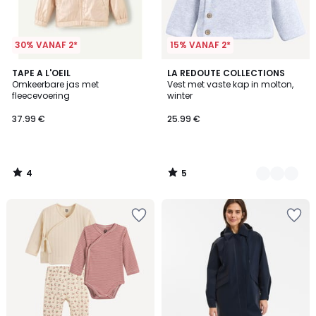
30% VANAF 2*
15% VANAF 2*
4
5
TAPE A L'OEIL
2
LA REDOUTE COLLECTIONS
/
/
Omkeerbare jas met
Vest met vaste kap in molton,
Kleuren
5
5
fleecevoering
winter
37.99 €
25.99 €
4
5
/
/
5
5