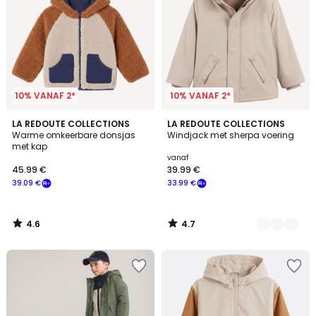
10% VANAF 2*
10% VANAF 2*
4.6
4.7
LA REDOUTE COLLECTIONS
3
LA REDOUTE COLLECTIONS
/ 5
/ 5
Warme omkeerbare donsjas
Windjack met sherpa voering
Kleuren
met kap
vanaf
45.99 €
39.99 €
39.09 €
33.99 €
4.6
4.7
/
/
5
5