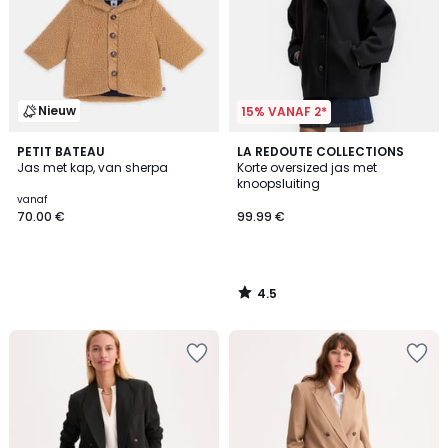
Nieuw
15% VANAF 2*
4.5
PETIT BATEAU
LA REDOUTE COLLECTIONS
/ 5
Jas met kap, van sherpa
Korte oversized jas met
knoopsluiting
vanaf
70.00 €
99.99 €
4.5
/
5