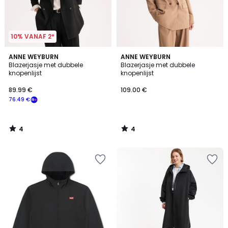
10% VANAF 2*
4
4
ANNE WEYBURN
ANNE WEYBURN
/
/
Blazerjasje met dubbele
Blazerjasje met dubbele
5
5
knopenlijst
knopenlijst
89.99 €
109.00 €
76.49 €
4
4
/
/
5
5