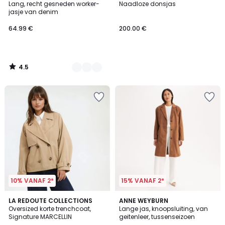
/ 5
Lang, recht gesneden worker-
Naadloze donsjas
Kleuren
jasje van denim
64.99 €
200.00 €
4.5
/
5
10% VANAF 2*
15% VANAF 2*
4.4
5
2
LA REDOUTE COLLECTIONS
ANNE WEYBURN
/ 5
/
Oversized korte trenchcoat,
Lange jas, knoopsluiting, van
Kleuren
5
Signature MARCELLIN
geitenleer, tussenseizoen