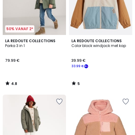
50% VANAF 2*
4.8
5
LA REDOUTE COLLECTIONS
LA REDOUTE COLLECTIONS
/ 5
/
Parka 3 in 1
Color block windjack met kap
5
79.99 €
39.99 €
33.99 €
4.8
5
/
/
5
5