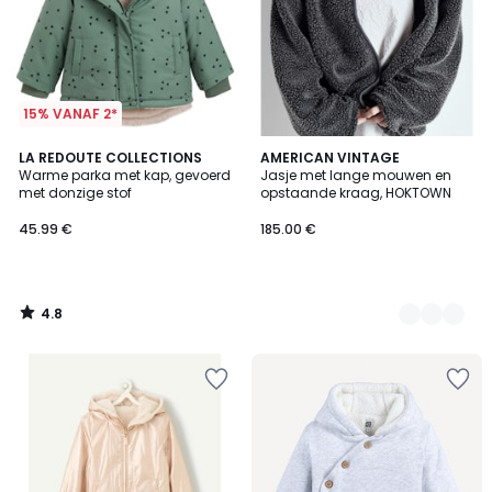
15% VANAF 2*
4.8
LA REDOUTE COLLECTIONS
5
AMERICAN VINTAGE
/ 5
Warme parka met kap, gevoerd
Jasje met lange mouwen en
Kleuren
met donzige stof
opstaande kraag, HOKTOWN
45.99 €
185.00 €
4.8
/
5