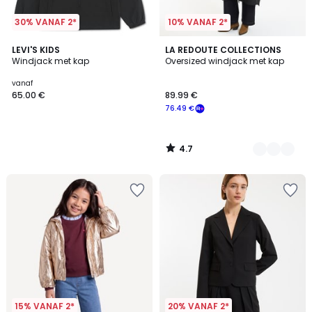
30% VANAF 2*
10% VANAF 2*
4.7
LEVI'S KIDS
2
LA REDOUTE COLLECTIONS
/ 5
Windjack met kap
Oversized windjack met kap
Kleuren
vanaf
65.00 €
89.99 €
76.49 €
4.7
/
5
15% VANAF 2*
20% VANAF 2*