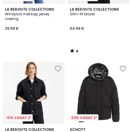
4
LA REDOUTE COLLECTIONS
LA REDOUTE COLLECTIONS
/
Windjack met kap, jersey
Slim-fit blazer
5
voering
29.99 €
64.99 €
4
/
5
15% VANAF 2*
30% VANAF 2*
4.5
2
LA REDOUTE COLLECTIONS
SCHOTT