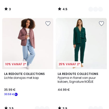
3
4.5
/
/
5
5
10% VANAF 2*
25% VANAF 2*
3.5
3.9
3
LA REDOUTE COLLECTIONS
3
LA REDOUTE COLLECTIONS
/ 5
/ 5
Lichte donsjas met kap
Pyjama in flanel van puur
Kleuren
Kleuren
katoen, Signature NOÉLIE
35.99 €
44.99 €
30.59 €
3.5
3.9