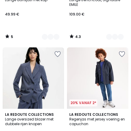
Kleuren
Kleuren
5
EMILE
49.99 €
109.00 €
5
4.3
/
/
5
5
20% VANAF 2*
LA REDOUTE COLLECTIONS
2
LA REDOUTE COLLECTIONS
Lange oversized blazer met
Regenjas met jersey voering en
Kleuren
dubbele rijen knopen
capuchon