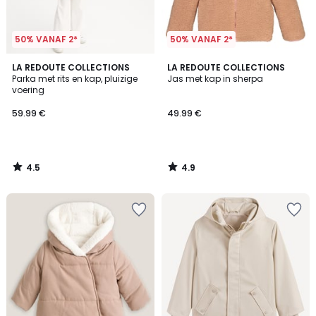
50% VANAF 2*
50% VANAF 2*
4.5
4.9
LA REDOUTE COLLECTIONS
LA REDOUTE COLLECTIONS
/ 5
/ 5
Parka met rits en kap, pluizige
Jas met kap in sherpa
voering
59.99 €
49.99 €
4.5
4.9
/
/
5
5