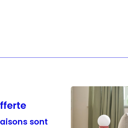
Sloggi
Adidas
fferte
raisons sont