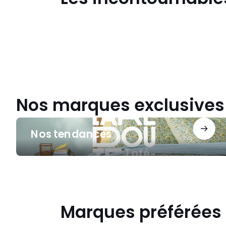
pour
l'école
!
Reprise
cool
Nos marques exclusives
Nos
Nos tendances
tendances
Marques préférées