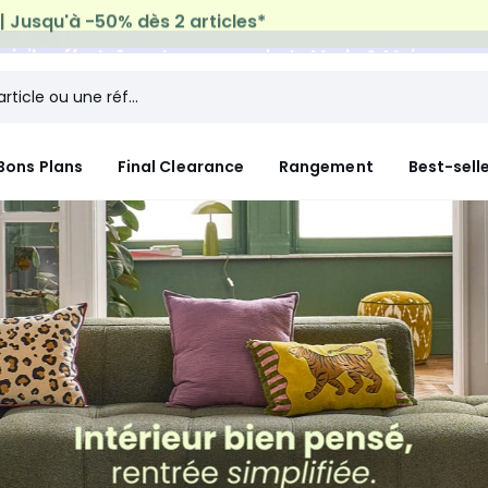
micile offerte*
sur tous vos achats Mode & Maison
Bons Plans
Final Clearance
Rangement
Best-sell