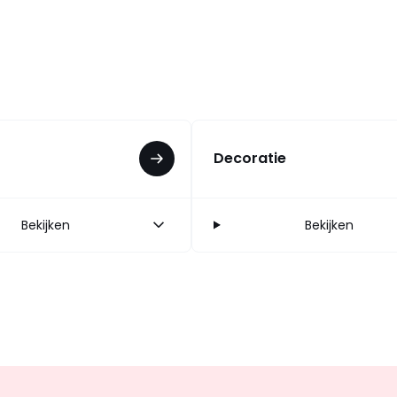
Decoratie
Bekijken
Bekijken
Op