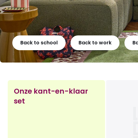
Back to school
Back to work
B
Onze kant-en-klaar
set