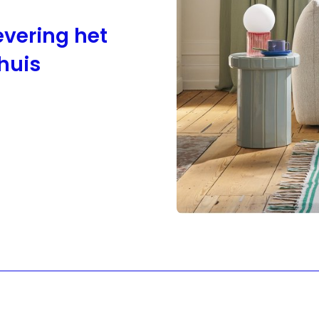
evering het
thuis