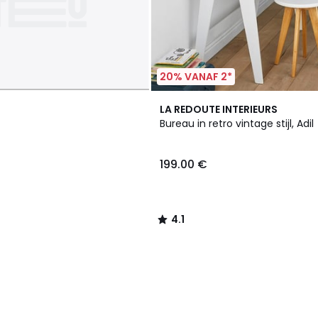
20% VANAF 2*
4.1
LA REDOUTE INTERIEURS
/ 5
Bureau in retro vintage stijl, Adil
199.00
199.00 €
€.
4.1
/
5
Klaar
om
weer