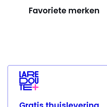
Favoriete merken
Geox
Gratis thuislevering