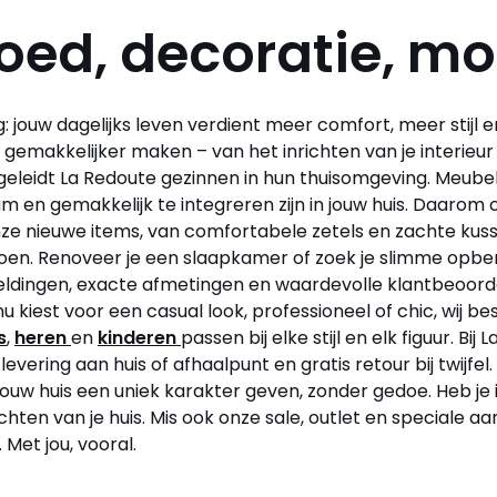
oed, decoratie, m
jouw dagelijks leven verdient meer comfort, meer stijl en
n gemakkelijker maken – van het inrichten van je interie
egeleidt La Redoute gezinnen in hun thuisomgeving. Meubel
aam en gemakkelijk te integreren zijn in jouw huis. Daaro
 onze nieuwe items, van comfortabele zetels en zachte k
zoen. Renoveer je een slaapkamer of zoek je slimme opbe
beeldingen, exacte afmetingen en waardevolle klantbeoor
nu kiest voor een casual look, professioneel of chic, wi
s
,
heren
en
kinderen
passen bij elke stijl en elk figuur. Bij
levering aan huis of afhaalpunt en gratis retour bij twi
 jouw huis een uniek karakter geven, zonder gedoe. Heb je i
ten van je huis. Mis ook onze sale, outlet en speciale aa
 Met jou, vooral.