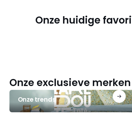
Onze huidige favor
Een
ontspannen
herstart
Een
ontspannen
herstart
Onze exclusieve merken
Onze
Onze trends
trends