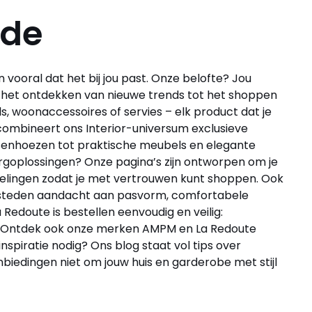
ode
 vooral dat het bij jou past. Onze belofte? Jou
ur het ontdekken van nieuwe trends tot het shoppen
s, woonaccessoires of servies – elk product dat je
m combineert ons Interior-universum exclusieve
ussenhoezen tot praktische meubels en elegante
rgoplossingen? Onze pagina’s zijn ontworpen om je
delingen zodat je met vertrouwen kunt shoppen. Ook
j besteden aandacht aan pasvorm, comfortabele
 La Redoute is bestellen eenvoudig en veilig:
jfel. Ontdek ook onze merken AMPM en La Redoute
nspiratie nodig? Ons blog staat vol tips over
nbiedingen niet om jouw huis en garderobe met stijl