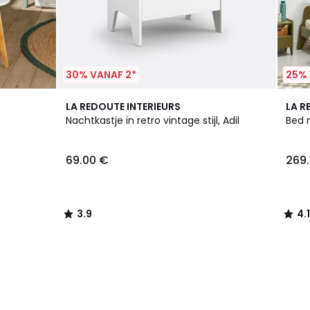
30% VANAF 2*
25% 
3.9
4.1
LA REDOUTE INTERIEURS
LA R
/ 5
/ 5
Nachtkastje in retro vintage stijl, Adil
Bed m
69.00 €
269
3.9
4.1
/
/
5
5