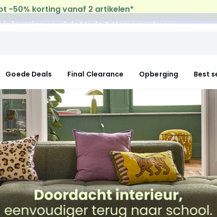
uis levering
op al de Mode & Home aankopen
Goede Deals
Final Clearance
Opberging
Best s