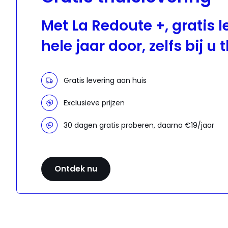
Met La Redoute +, gratis l
hele jaar door, zelfs bij u 
Gratis levering aan huis
Exclusieve prijzen
30 dagen gratis proberen, daarna €19/jaar
Ontdek nu