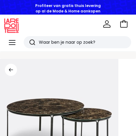
Profiteer van gratis thuis levering
op al de Mode & Home aankopen
Naar
het
La
winke
Redoute
Menu
Zoeken
Laatst
bekeken
artikelen