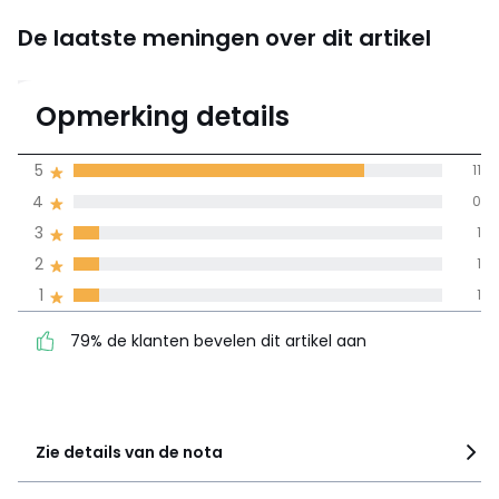
De laatste meningen over dit artikel
4.4
Opmerking details
14 mening(en)
gemiddelde bereikt
5
11
door alle landen
4
0
3
1
100% gecertificeerde beoordelingen,
La Redoute zet zich in
2
1
79% de klanten bevelen
5
11
1
1
dit artikel aan
4
0
79% de klanten bevelen dit artikel aan
3
1
2
1
1
1
Zie details van de nota