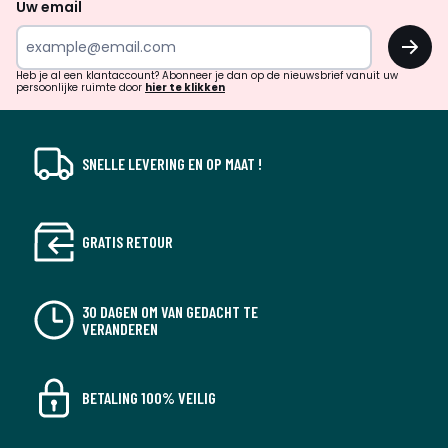
naar
Uw email
inspiratie
OK
en
!
verrassingen?
Heb je al een klantaccount? Abonneer je dan op de nieuwsbrief vanuit uw
persoonlijke ruimte door
hier te klikken
SNELLE LEVERING EN OP MAAT !
GRATIS RETOUR
30 DAGEN OM VAN GEDACHT TE
VERANDEREN
BETALING 100% VEILIG