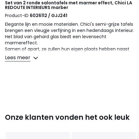
Set van 2 ronde salontafels met marmer effect, Chici
LA
REDOUTE INTERIEURS
marber
Product-ID
6026112 / GJJ241
Elegante lijn en mooie materialen. Chici's semi-grijze tafels
brengen een vleugje verfijning in een hedendaags interieur.
Het blad van gehard glas biedt een levensecht
marmereffect.
Samen of apart, ze zullen hun eigen plaats hebben naast
de zetel of in de slaapkamer.
Lees meer
Een creatie van onze ontwerpers La Redoute Intérieurs.
Omschrijving
• 5 mm gehard glazen blad, marmer effect op 5 mm MDF
onderstel
• Poten in metalen buis Ø 1,2 mm, zwart gelakt, epoxy
afwerking
• Set van 2 salontafels, verschillende afmetingen
Onze klanten vonden het ook leuk
Afmetingen
Kleine tafel
• Diameter : 52 cm
• Hoogte : 34,5 cm