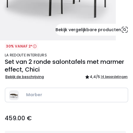
Bekijk vergelijkbare producten
30% VANAF 2*
LA REDOUTE INTERIEURS
Set van 2 ronde salontafels met marmer
effect, Chici
Bekijk de beschrijving
4,4
/5
14 beoordelingen
Marber
459.00
459.00 €
€.