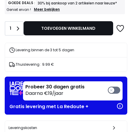
GOEDE DEALS :
30% bij aankoop van 2 artikelen naar keuze*
GOEDE
Meer bekijken
Geniet ervan !
DEALS
:
30%
Aantal
1
TOEVOEGEN WINKELMAND
bij
aankoop
van
2
artikelen
Levering binnen de 3 tot 5 dagen
naar
keuze*
Geniet
Thuislevering :
9.99 €
ervan
!
Probeer 30 dagen gratis
Daarna €19/jaar
Gratis levering met La Redoute +
Leveringskosten