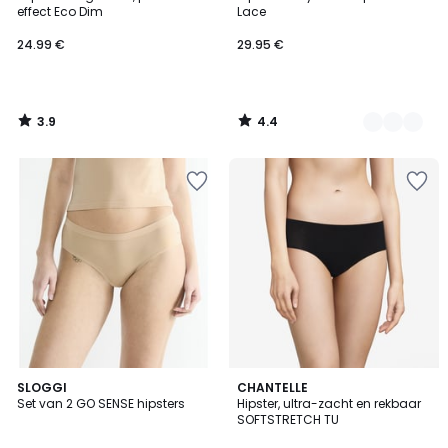
Kleuren
effect Eco Dim
Lace
24.99 €
29.95 €
3.9
4.4
/
/
5
5
5
4.4
3
SLOGGI
CHANTELLE
/
/ 5
Set van 2 GO SENSE hipsters
Hipster, ultra-zacht en rekbaar
Kleuren
5
SOFTSTRETCH TU