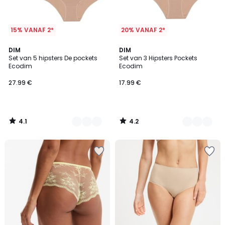
15% VANAF 2*
20% VANAF 2*
4.1
4.2
2
DIM
3
DIM
/ 5
/ 5
Set van 5 hipsters De pockets
Set van 3 Hipsters Pockets
Kleuren
Kleuren
Ecodim
Ecodim
27.99 €
17.99 €
4.1
4.2
/
/
5
5