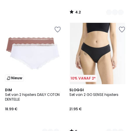
4.2
/
5
Nieuw
10% VANAF 2*
5
2
DIM
2
SLOGGI
/
Set van 2 hipsters DAILY COTON
Set van 2 GO SENSE hipsters
Kleuren
Kleuren
5
DENTELLE
18.99 €
21.95 €