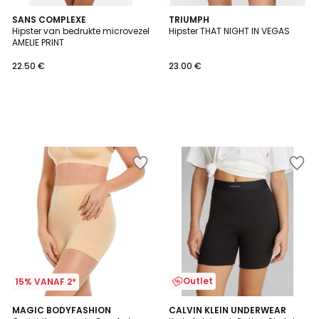
SANS COMPLEXE
TRIUMPH
Hipster van bedrukte microvezel
Hipster THAT NIGHT IN VEGAS
AMELIE PRINT
22.50 €
23.00 €
Outlet
15% VANAF 2*
3.7
MAGIC BODYFASHION
CALVIN KLEIN UNDERWEAR