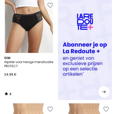
Redoute
+
3
DIM
/
Hipster voor hevige menstruatie
5
PROTECT
24.99 €
3
/
5