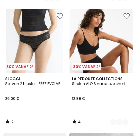
/
/
5
5
30% VANAF 2*
30% VANAF 2*
2
4
SLOGGI
3
LA REDOUTE COLLECTIONS
/
/
Set van 2 hipsters FREE EVOLVE
Stretch ALOIS naadloze short
Kleuren
5
5
26.00 €
12.99 €
2
4
/
/
5
5
FINAL