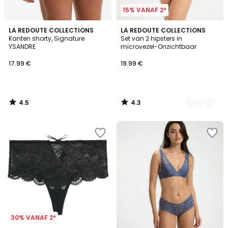
15% VANAF 2*
4.5
4.3
LA REDOUTE COLLECTIONS
2
LA REDOUTE COLLECTIONS
/ 5
/ 5
Kanten shorty, Signature
Set van 2 hipsters in
Kleuren
YSANDRE
microvezel-Onzichtbaar
17.99 €
19.99 €
4.5
4.3
/
/
5
5
30% VANAF 2*