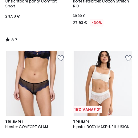
/ 5
Onzichtbare panty Comfort
Korte fietsbroek Cotton Stretch
Short
RIB
24.99 €
39.90 €
27.93 €
-30%
3.7
/
5
15% VANAF 2*
TRIUMPH
TRIUMPH
Hipster COMFORT GLAM
Hipster BODY MAKE-UP ILLUSION