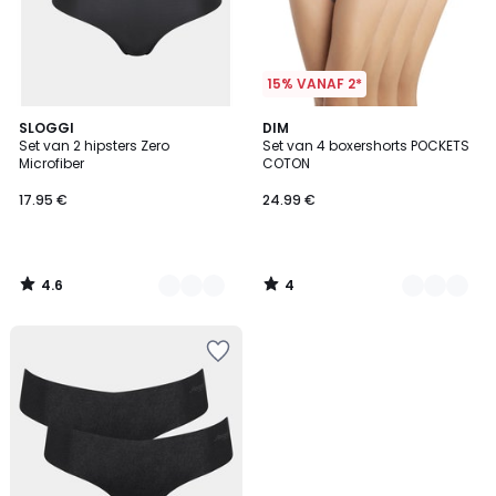
15% VANAF 2*
4.6
4
2
SLOGGI
3
DIM
/ 5
/
Set van 2 hipsters Zero
Set van 4 boxershorts POCKETS
Kleuren
Kleuren
5
Microfiber
COTON
17.95 €
24.99 €
4.6
4
/
/
5
5