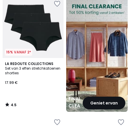
CLEARANCE
15% VANAF 2*
4.5
LA REDOUTE COLLECTIONS
/ 5
Set van 3 effen stretchkatoenen
shorties
17.99 €
FINAL
Geniet ervan
4.5
CLEARANCE
/
5