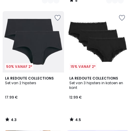
5
/
5
50% VANAF 2*
15% VANAF 2*
4.3
4.5
LA REDOUTE COLLECTIONS
LA REDOUTE COLLECTIONS
/ 5
/ 5
Set van 2 hipsters
Set van 3 hipsters in katoen en
kant
17.99 €
12.99 €
4.3
4.5
/
/
5
5