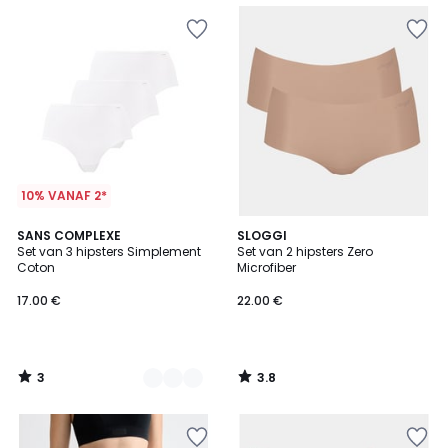
10% VANAF 2*
3
3.8
2
SANS COMPLEXE
SLOGGI
/
/ 5
Set van 3 hipsters Simplement
Set van 2 hipsters Zero
Kleuren
5
Coton
Microfiber
17.00 €
22.00 €
3
3.8
/
/
5
5