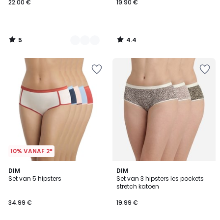
22.00 €
19.90 €
5
4.4
/
/
5
5
10% VANAF 2*
4.2
DIM
2
DIM
/ 5
Set van 5 hipsters
Set van 3 hipsters les pockets
Kleuren
stretch katoen
34.99 €
19.99 €