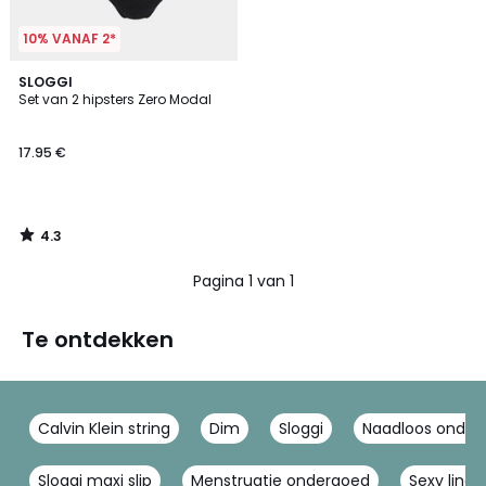
10% VANAF 2*
4.3
SLOGGI
/ 5
Set van 2 hipsters Zero Modal
17.95 €
4.3
/
5
Pagina 1 van 1
Te ontdekken
Calvin Klein string
Dim
Sloggi
Naadloos onde
Sloggi maxi slip
Menstruatie ondergoed
Sexy linge