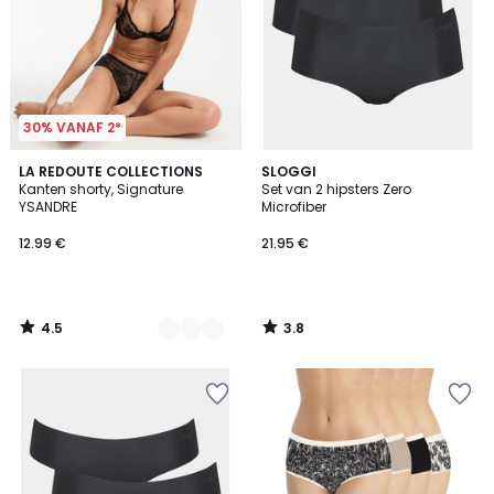
30% VANAF 2*
4.5
3.8
2
LA REDOUTE COLLECTIONS
SLOGGI
/ 5
/ 5
Kanten shorty, Signature
Set van 2 hipsters Zero
Kleuren
YSANDRE
Microfiber
12.99 €
21.95 €
4.5
3.8
/
/
5
5