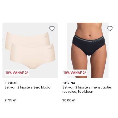
10% VANAF 2*
10% VANAF 2*
3.6
4.1
3
SLOGGI
DORINA
/ 5
/ 5
Set van 2 hipsters Zero Modal
Set van 2 hipsters menstruatie,
Kleuren
recycled, Eco Moon
21.95 €
30.00 €