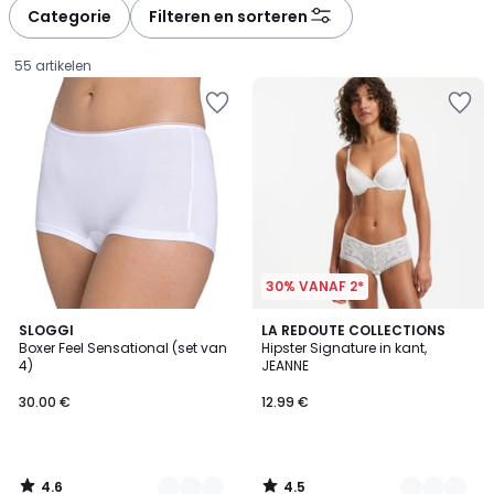
à
à
Categorie
Filteren en sorteren
gauche
droite
55 artikelen
30% VANAF 2*
4.6
4.5
3
SLOGGI
4
LA REDOUTE COLLECTIONS
/ 5
/ 5
Boxer Feel Sensational (set van
Hipster Signature in kant,
Kleuren
Kleuren
4)
JEANNE
30.00
30.00 €
12.99 €
€.
4.6
4.5