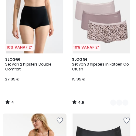
10% VANAF 2*
10% VANAF 2*
4
4.6
SLOGGI
3
SLOGGI
/
/ 5
Set van 2 hipsters Double
Set van 3 hipsters in katoen Go
Kleuren
5
Comfort
Crush
27.95 €
19.95 €
4
4.6
/
/
5
5