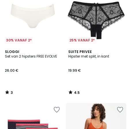
30% VANAF 2*
25% VANAF 2*
3
4.5
SLOGGI
SUITE PRIVEE
/
/ 5
Set van 2 hipsters FREE EVOLVE
Hipster met split, in kant
5
26.00 €
19.99 €
3
4.5
/
/
5
5