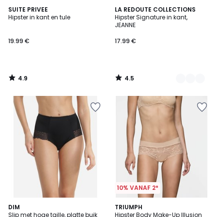
4.9
4.5
SUITE PRIVEE
2
LA REDOUTE COLLECTIONS
/ 5
/ 5
Hipster in kant en tule
Hipster Signature in kant,
Kleuren
JEANNE
19.99 €
17.99 €
4.9
4.5
/
/
5
5
10% VANAF 2*
3.9
4.4
DIM
2
TRIUMPH
/ 5
/ 5
Slip met hoge taille, platte buik
Hipster Body Make-Up Illusion