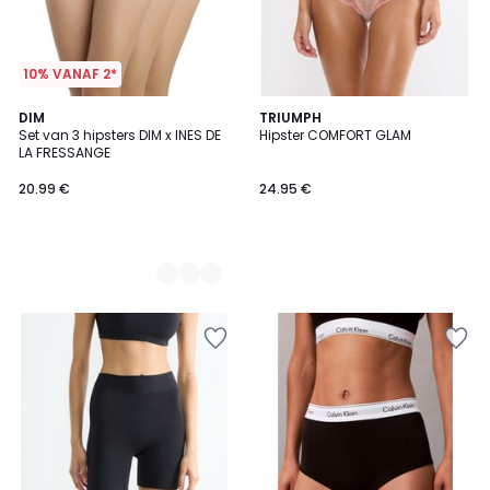
10% VANAF 2*
2
DIM
TRIUMPH
Set van 3 hipsters DIM x INES DE
Hipster COMFORT GLAM
Kleuren
LA FRESSANGE
20.99 €
24.95 €