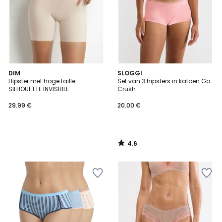
4.6
DIM
SLOGGI
/ 5
Hipster met hoge taille
Set van 3 hipsters in katoen Go
SILHOUETTE INVISIBLE
Crush
29.99 €
20.00 €
4.6
/
5