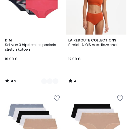
4.2
4
5
DIM
LA REDOUTE COLLECTIONS
/ 5
/
Set van 3 hipsters les pockets
Stretch ALOIS naadloze short
Kleuren
5
stretch katoen
19.99 €
12.99 €
4.2
4
/
/
5
5