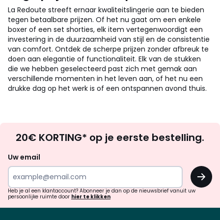
La Redoute streeft ernaar kwaliteitslingerie aan te bieden
tegen betaalbare prijzen. Of het nu gaat om een enkele
boxer of een set shorties, elk item vertegenwoordigt een
investering in de duurzaamheid van stijl en de consistentie
van comfort. Ontdek de scherpe prijzen zonder afbreuk te
doen aan elegantie of functionaliteit. Elk van de stukken
die we hebben geselecteerd past zich met gemak aan
verschillende momenten in het leven aan, of het nu een
drukke dag op het werk is of een ontspannen avond thuis.
Op
20€ KORTING* op je eerste bestelling.
zoek
naar
Uw email
inspiratie
OK
en
!
verrassingen?
Heb je al een klantaccount? Abonneer je dan op de nieuwsbrief vanuit uw
persoonlijke ruimte door
hier te klikken