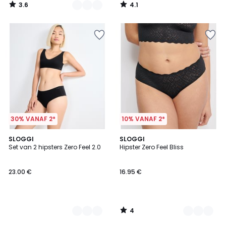
3.6
4.1
/
/
5
5
30% VANAF 2*
10% VANAF 2*
4
3
SLOGGI
2
SLOGGI
/
Set van 2 hipsters Zero Feel 2.0
Hipster Zero Feel Bliss
Kleuren
Kleuren
5
23.00 €
16.95 €
4
/
5