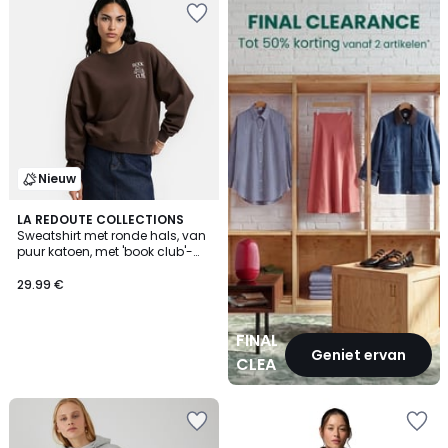
CLEARANCE
Nieuw
LA REDOUTE COLLECTIONS
Sweatshirt met ronde hals, van
puur katoen, met 'book club'-
opdruk op de borst
29.99 €
FINAL
Geniet ervan
CLEARANCE