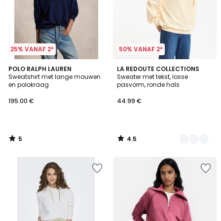
25% VANAF 2*
50% VANAF 2*
5
4.5
POLO RALPH LAUREN
2
LA REDOUTE COLLECTIONS
/
/ 5
Sweatshirt met lange mouwen
Sweater met tekst, losse
Kleuren
5
en polokraag
pasvorm, ronde hals
195.00 €
44.99 €
5
4.5
/
/
5
5