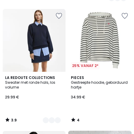
25% VANAF 2*
3.9
4
2
LA REDOUTE COLLECTIONS
PIECES
/ 5
/
Sweater met ronde hals, los
Gestreepte hoodie, geborduurd
Kleuren
5
volume
hartje
29.99 €
34.99 €
3.9
4
/
/
5
5
FINAL