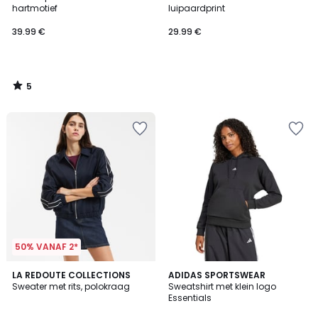
5
hartmotief
luipaardprint
39.99 €
29.99 €
5
/
5
50% VANAF 2*
4.7
4.9
LA REDOUTE COLLECTIONS
ADIDAS SPORTSWEAR
/ 5
/ 5
Sweater met rits, polokraag
Sweatshirt met klein logo
Essentials