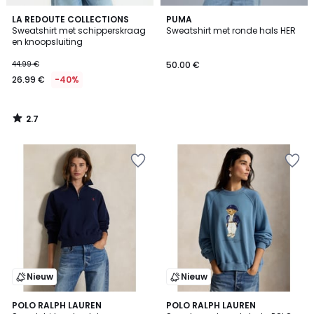
2.7
LA REDOUTE COLLECTIONS
PUMA
/ 5
Sweatshirt met schipperskraag
Sweatshirt met ronde hals HER
en knoopsluiting
44.99 €
50.00 €
26.99 €
-40%
2.7
/
5
Nieuw
Nieuw
5
POLO RALPH LAUREN
POLO RALPH LAUREN