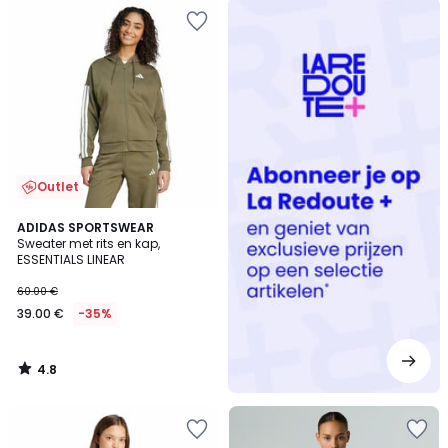
Redoute
+
Outlet
4.8
ADIDAS SPORTSWEAR
/ 5
Sweater met rits en kap,
ESSENTIALS LINEAR
60.00 €
39.00 €
-35%
4.8
/
5