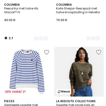
3.7
2
COLUMBIA
2
COLUMBIA
/ 5
Fleece trui met halve rits
Korte Sherpa-fleecejack met
Kleuren
Kleuren
Glacial™ IV
halve knoopsluiting in Helvetia
40.00 €
70.00 €
3.7
/
5
Nieuw
20% VANAF 2*
5
PIECES
LA REDOUTE COLLECTIONS
/
Gestreepte sweater met
Sweater met ronde hals en