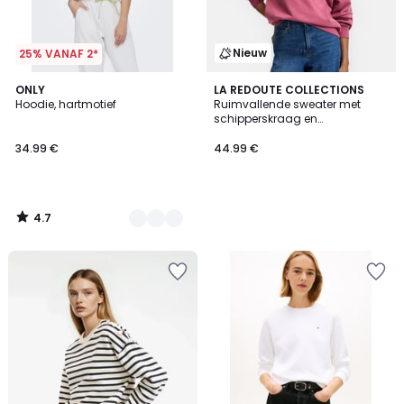
Nieuw
25% VANAF 2*
4.7
4
ONLY
LA REDOUTE COLLECTIONS
/ 5
Hoodie, hartmotief
Ruimvallende sweater met
Kleuren
schipperskraag en
contrasterende biesjes
34.99 €
44.99 €
4.7
/
5