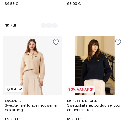
34.99 €
69.00 €
4.6
/
5
Nieuw
30% VANAF 2*
LACOSTE
LA PETITE ETOILE
Sweater met lange mouwen en
Sweatshirt met borduursel voor
polokraag
en achter, TIGER
170.00 €
89.00 €