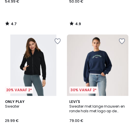
54.99 €
50.00 €
4.7
4.9
/
/
5
5
20% VANAF 2*
30% VANAF 2*
3.9
5
ONLY PLAY
LEVI'S
/ 5
/
Sweater
Sweater met lange mouwen en
5
ronde hals met logo op de
voorkant
29.99 €
79.00 €