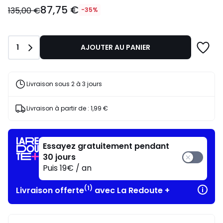
87,75
87,75 €
€
135,00 €
-35%
au
lieu
de
Quantité
1
AJOUTER AU PANIER
135,00
€
35%
de
Livraison sous 2 à 3 jours
réduction
appliquée.
Livraison à partir de :
1,99 €
Essayez gratuitement pendant
30 jours
Puis 19€ / an
(1)
Livraison offerte
avec La Redoute +