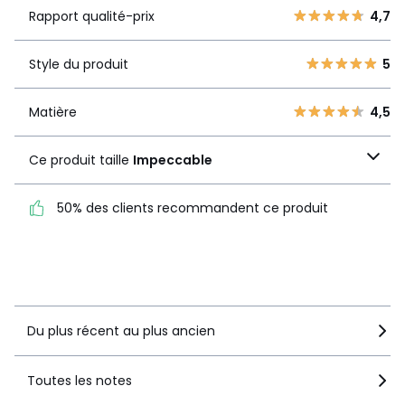
Rapport
5
2
4,7
Rapport qualité-prix
4,7
qualité-prix
4
1
3
0
Style du produit
5
Style du produit
5
2
0
1
0
Matière
4,5
Matière
4,5
Ce produit taille
Ce produit taille
Impeccable
Impeccable
50% des clients recommandent ce produit
50% des clients
recommandent ce produit
Voir le détail de la note
Du plus récent au plus ancien
Toutes les notes