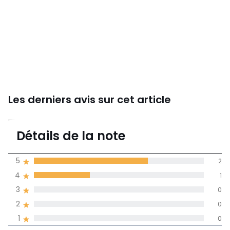
Les derniers avis sur cet article
4,7
Détails de la note
3 avis
de moyenne
5
2
obtenue sur
4
1
l'ensemble des
pays
3
0
2
0
Avis 100% certifiés,
1
0
La Redoute s'engage