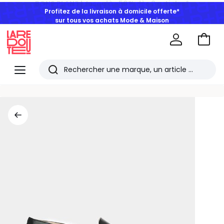
Profitez de la livraison à domicile offerte*
sur tous vos achats Mode & Maison
Aller
au
La
panie
Redoute
Menu
Rechercher
Les
derniers
articles
consultés