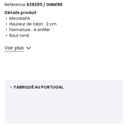
Référence
6392911 / GNM196
Détails produit
• Mocassins
• Hauteur de talon : 2 cm
• Fermeture : A enfiler
• Bout rond
Composition et Entretien
Voir plus
• Dessus/Tige : 100% cuir
• Doublure : 100% cuir
• Semelle intérieure : 100% cuir
• Semelle extérieure : 100% caoutchouc
•
FABRIQUÉ AU PORTUGAL.
Couleurs
Noir
Tailles
36, 37, 38, 40