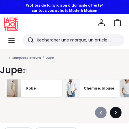
Profitez de la livraison à domicile offerte*
sur tous vos achats Mode & Maison
Aller
au
La
panie
Redoute
Menu
Rechercher
Les
...
derniers
Marques premium
Jupe
Jupe
articles
21
consultés
Robe
Chemise, blouse
Précédent
Suivan
-
-
défiler
défiler