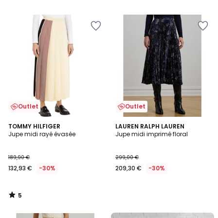
/
5
Outlet
Outlet
5
TOMMY HILFIGER
LAUREN RALPH LAUREN
/
Jupe midi rayé évasée
Jupe midi imprimé floral
5
189,90 €
299,00 €
132,93 €
-30%
209,30 €
-30%
5
/
5
FINAL