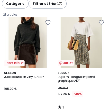
à
à
Catégorie
Filtrer et trier
gauche
droite
21 articles
Outlet
-30% DÈS 2*
1
SESSUN
SESSUN
/
Jupe courte en vinyle, ABBY
Jupe mi-longue imprimé
5
graphique ADY
195,00
195,00 €
165,00 €
€.
107,25 €
-35%
1