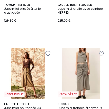
TOMMY HILFIGER
LAUREN RALPH LAUREN
Jupe midi plissée à taille
Jupe midi droite avec ceinture,
élastiquée
MERREDI
129,90 €
225,00 €
-30% DÈS 2*
-30% DÈS 2*
LA PETITE ETOILE
SESSUN
Jupe midi boutonnée, JOE
Jupe midi froncée, à carreaux