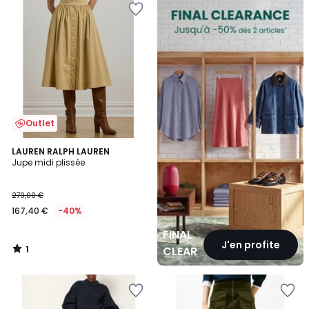
CLEARANCE
Outlet
1
LAUREN RALPH LAUREN
/
Jupe midi plissée
5
279,00 €
167,40 €
-40%
FINAL
J'en profite
1
CLEARANCE
/
5