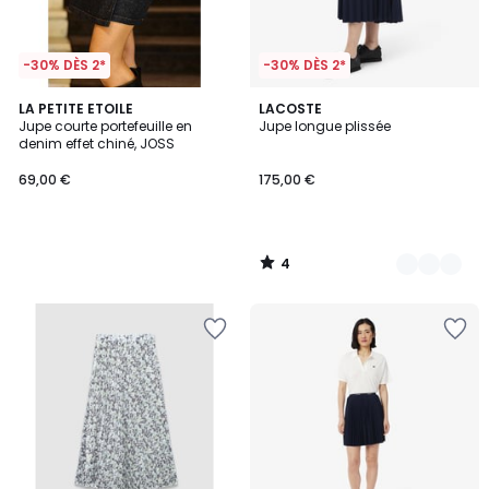
-30% DÈS 2*
-30% DÈS 2*
4
LA PETITE ETOILE
2
LACOSTE
/
Jupe courte portefeuille en
Jupe longue plissée
Couleurs
5
denim effet chiné, JOSS
69,00 €
175,00 €
4
/
5