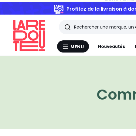
Profitez de la livraison à do
Rechercher
Les
Nouveautés
MENU
Menu
derniers
La
Redoute
articles
consultés
Comm