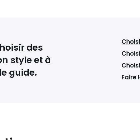
Choisi
choisir des
Choisi
n style et à
Chois
le guide.
Faire 