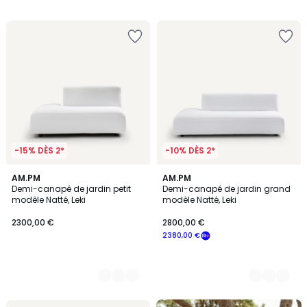
€.
/
5
-15% DÈS 2*
-10% DÈS 2*
2
AM.PM
2
AM.PM
Demi-canapé de jardin petit
Demi-canapé de jardin grand
Couleurs
Couleurs
modèle Natté, Leki
modèle Natté, Leki
2300,00 €
2800,00 €
2380,00 €
La