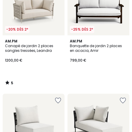
-20% DÈS 2*
-25% DÈS 2*
5
AM.PM
AM.PM
/
Canapé de jardin 2 places
Banquette de jardin 2 places
5
sangles tressées, Leandra
en acacia, Amir
1200,00 €
799,00 €
5
/
5