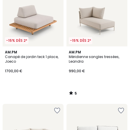
-15% DÈS 2*
-15% DÈS 2*
5
AM.PM
AM.PM
/
Canapé de jardin teck 1 place,
Méridienne sangles tressées,
5
Joeco
Leandra
1700,00 €
990,00 €
5
/
5