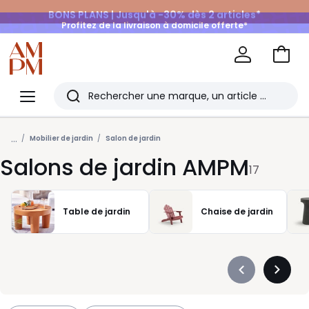
BONS PLANS | Jusqu'à -30% dès 2 articles*
Profitez de la livraison à domicile offerte*
sur tous vos achats Mode & Maison
Aller
au
La
panie
Redoute
Menu
Rechercher
Les
...
derniers
Mobilier de jardin
Salon de jardin
Salons de jardin AMPM
articles
17
consultés
Table de jardin
Chaise de jardin
Précédent
Suivan
-
-
défiler
défiler