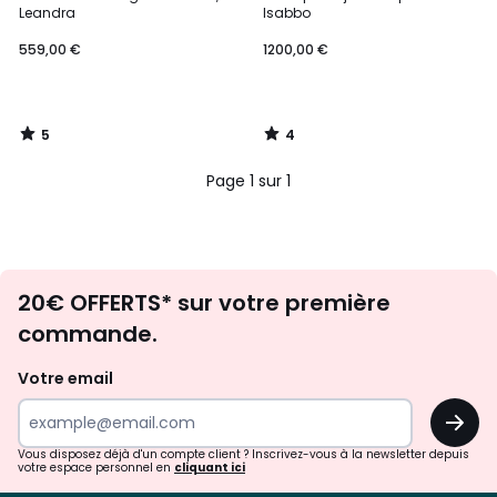
5
5
Leandra
Isabbo
559,00 €
1200,00 €
5
4
/
/
5
5
Page 1 sur 1
Envie
20€ OFFERTS* sur votre première
d'inspirations
commande.
et
de
Votre email
surprises?
OK
!
Vous disposez déjà d'un compte client ? Inscrivez-vous à la newsletter depuis
votre espace personnel en
cliquant ici