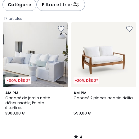
à
à
Catégorie
Filtrer et trier
gauche
droite
17 articles
-30% DÈS 2*
-20% DÈS 2*
4
AM.PM
AM.PM
/
Canapé de jardin natté
Canapé 2 places acacia Nellia
5
déhoussable, Palata
Prix
à partir de
3900,00 €
599,00 €
à
partir
de
3900,00
4