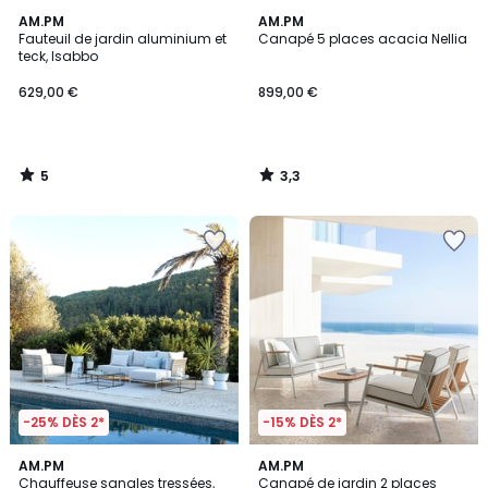
5
3,3
AM.PM
AM.PM
/
/ 5
Fauteuil de jardin aluminium et
Canapé 5 places acacia Nellia
5
teck, Isabbo
629,00 €
899,00 €
5
3,3
/
/
5
5
-25% DÈS 2*
-15% DÈS 2*
5
4
AM.PM
AM.PM
/
/
Chauffeuse sangles tressées,
Canapé de jardin 2 places