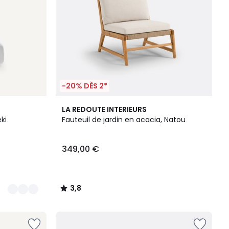
-20% DÈS 2*
3,8
LA REDOUTE INTERIEURS
/ 5
ki
Fauteuil de jardin en acacia, Natou
349,00 €
3,8
/
5