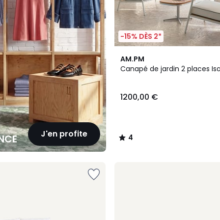
-15% DÈS 2*
4
AM.PM
/
Canapé de jardin 2 places Is
5
1200,00 €
J'en profite
NCE
4
/
5