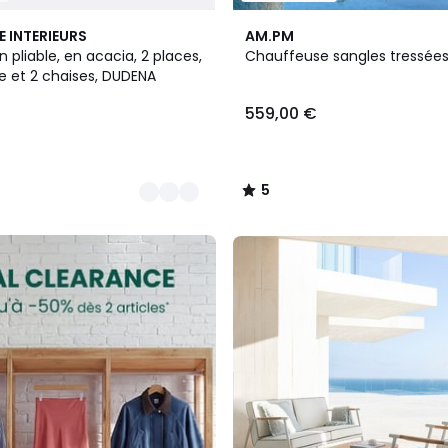
5
E INTERIEURS
AM.PM
/
n pliable, en acacia, 2 places,
Chauffeuse sangles tressées
5
e et 2 chaises, DUDENA
559,00 €
5
/
5