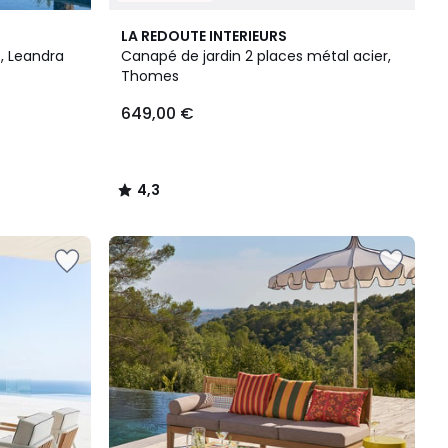
4,3
LA REDOUTE INTERIEURS
/ 5
, Leandra
Canapé de jardin 2 places métal acier,
Thomes
649,00 €
4,3
/
5