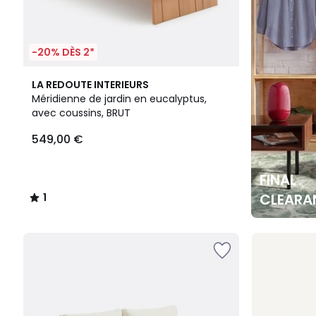
-20% DÈS 2*
1
LA REDOUTE INTERIEURS
/
Méridienne de jardin en eucalyptus,
5
avec coussins, BRUT
549,00 €
FINAL
CLEARA
1
/
5