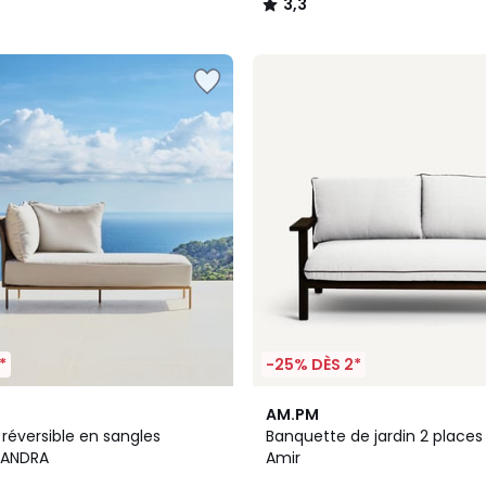
3,3
/
5
*
-25% DÈS 2*
AM.PM
réversible en sangles
Banquette de jardin 2 places
LEANDRA
Amir