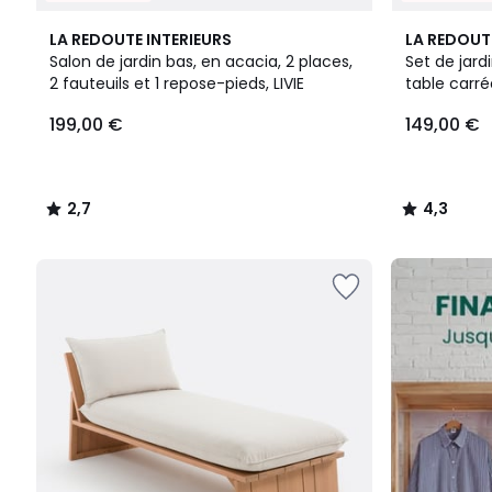
2,7
4
4,3
LA REDOUTE INTERIEURS
LA REDOUT
/ 5
Couleurs
/ 5
Salon de jardin bas, en acacia, 2 places,
Set de jardi
2 fauteuils et 1 repose-pieds, LIVIE
table carré
199,00
199,00 €
149,00 €
€.
2,7
4,3
/
/
5
5
FINAL
CLEARANCE