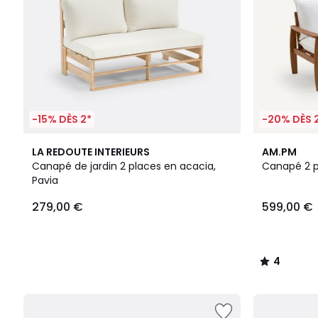
-15% DÈS 2*
-20% DÈS 
4
LA REDOUTE INTERIEURS
AM.PM
/
Canapé de jardin 2 places en acacia,
Canapé 2 p
5
Pavia
279,00 €
599,00 €
4
/
5