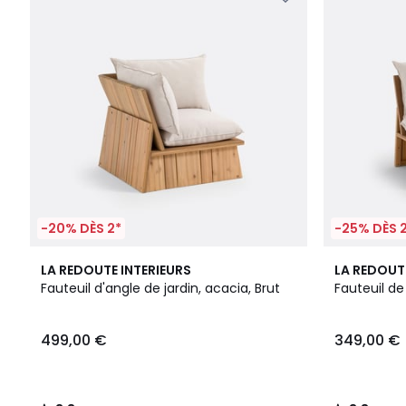
-20% DÈS 2*
-25% DÈS 
3,8
3,8
LA REDOUTE INTERIEURS
LA REDOUT
/ 5
/ 5
Fauteuil d'angle de jardin, acacia, Brut
Fauteuil de 
499,00 €
349,00 €