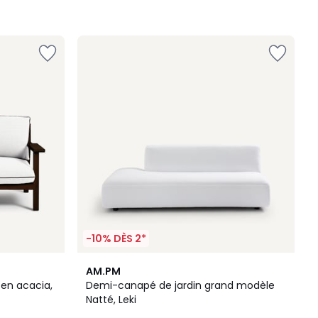
-10% DÈS 2*
2
AM.PM
Couleurs
 en acacia,
Demi-canapé de jardin grand modèle
Natté, Leki