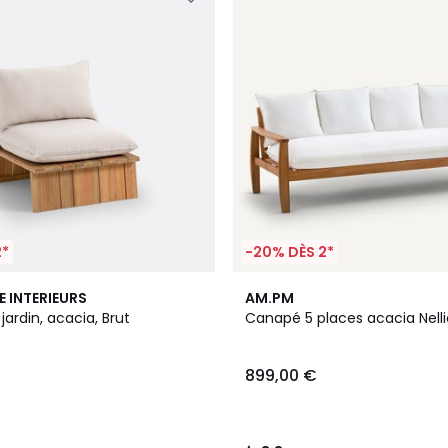
2*
-20% DÈS 2*
3,3
E INTERIEURS
AM.PM
/ 5
jardin, acacia, Brut
Canapé 5 places acacia Nelli
899,00 €