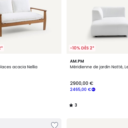
2*
-10% DÈS 2*
2
3
AM.PM
Couleurs
/
laces acacia Nellia
Méridienne de jardin Natté, Le
5
2900,00 €
2465,00 €
3
/
5