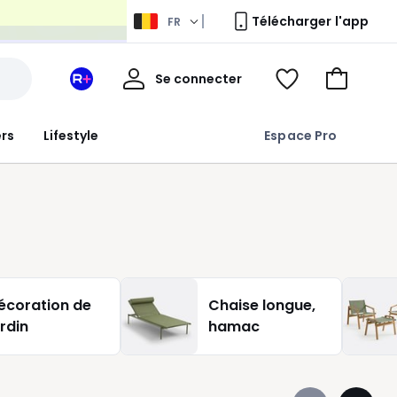
Télécharger l'app
FR
Mon
Se connecter
Mon
Voir
Aller
compte
espace
ma
au
La
wishlist
panier
ers
Lifestyle
Espace Pro
Redoute
+
écoration de
Chaise longue,
ardin
hamac