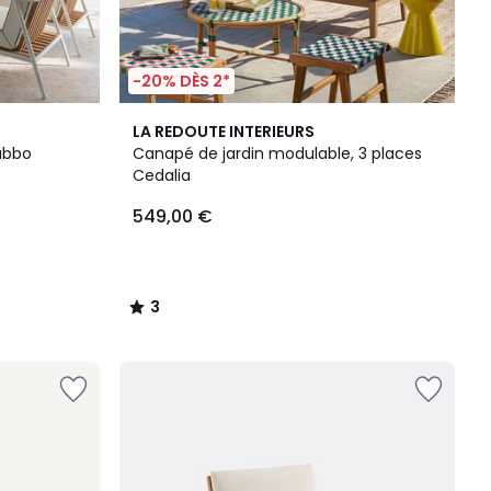
-20% DÈS 2*
3
LA REDOUTE INTERIEURS
/
abbo
Canapé de jardin modulable, 3 places
5
Cedalia
549,00 €
3
/
5