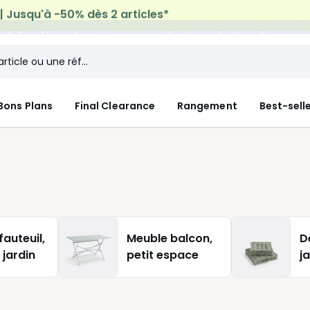
micile offerte*
sur tous vos achats Mode & Maison
Bons Plans
Final Clearance
Rangement
Best-sell
fauteuil,
Meuble balcon,
D
 jardin
petit espace
j