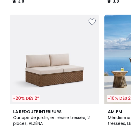
3,8
3,8
/
/
5
5
-20% DÈS 2*
-10% DÈS 2
LA REDOUTE INTERIEURS
AM.PM
Canapé de jardin, en résine tressée, 2
Méridienne 
places, ALZÉNA
tressées, 