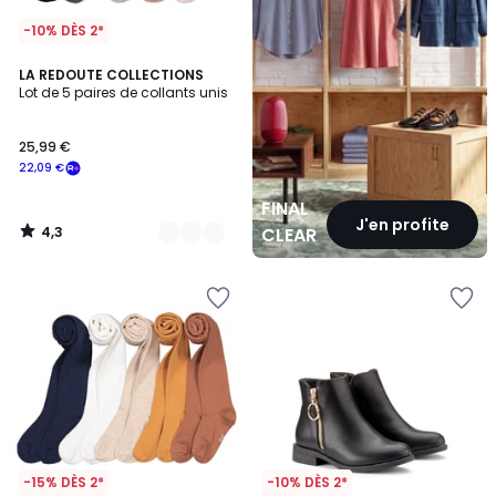
-10% DÈS 2*
4,3
2
LA REDOUTE COLLECTIONS
/ 5
Lot de 5 paires de collants unis
Couleurs
25,99 €
22,09 €
FINAL
J'en profite
4,3
CLEARANCE
/
5
-15% DÈS 2*
-10% DÈS 2*