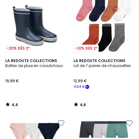
-20% DÈS 2*
-10% DÈS 2*
4,4
4,6
LA REDOUTE COLLECTIONS
LA REDOUTE COLLECTIONS
/ 5
/ 5
Bottes de pluie en caoutchouc
Lot de 7 paires de chaussettes
19,99 €
12,99 €
11,04 €
4,4
4,6
/
/
5
5