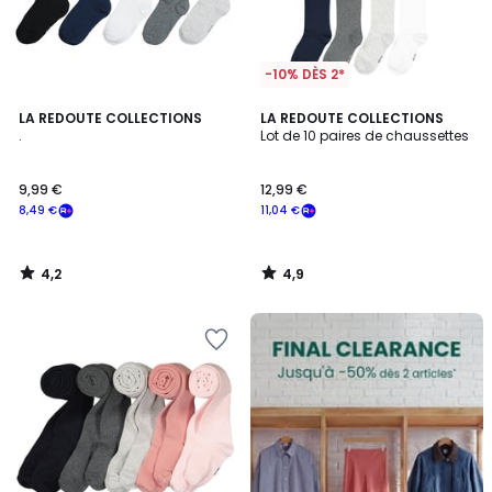
-10% DÈS 2*
4,2
4,9
LA REDOUTE COLLECTIONS
LA REDOUTE COLLECTIONS
/ 5
/ 5
.
Lot de 10 paires de chaussettes
9,99 €
12,99 €
8,49 €
11,04 €
4,2
4,9
/
/
5
5
FINAL
CLEARANCE