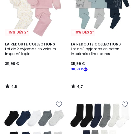
-15% DÈS 2*
-10% DÈS 2*
4,5
4,7
LA REDOUTE COLLECTIONS
LA REDOUTE COLLECTIONS
/ 5
/ 5
Lot de 2 pyjamas en velours
Lot de 3 pyjamas en coton
imprimé lapin
imprimés dinosaures
35,99
35,99 €
35,99 €
€.
30,59 €
4,5
4,7
/
/
5
5