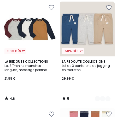
-50% DÈS 2*
-50% DÈS 2*
4,8
5
LA REDOUTE COLLECTIONS
3
LA REDOUTE COLLECTIONS
/ 5
/
Lot 3 T-shirts manches
Lot de 3 pantalons de jogging
Couleurs
5
longues, message poitrine
en molleton
21,99 €
29,99 €
4,8
5
/
/
5
5