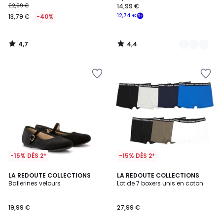
22,99 €
14,99 €
12,74 €
13,79 €
-40%
4,7
4,4
/
/
5
5
-15% DÈS 2*
-15% DÈS 2*
4,8
4,8
LA REDOUTE COLLECTIONS
LA REDOUTE COLLECTIONS
/ 5
/ 5
Ballerines velours
Lot de 7 boxers unis en coton
19,99 €
27,99 €