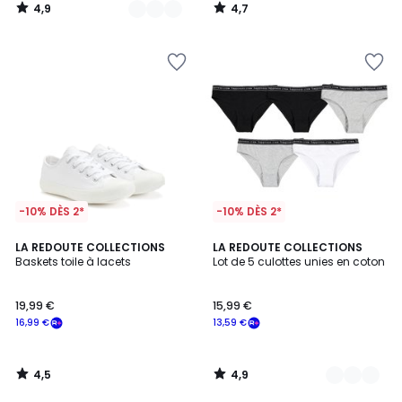
4,9
4,7
/
/
5
5
-10% DÈS 2*
-10% DÈS 2*
4,5
4,9
LA REDOUTE COLLECTIONS
2
LA REDOUTE COLLECTIONS
/ 5
/ 5
Baskets toile à lacets
Lot de 5 culottes unies en coton
Couleurs
19,99 €
15,99 €
16,99 €
13,59 €
4,5
4,9
/
/
5
5