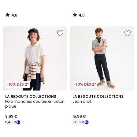
4,8
4,8
/
/
5
5
-10% DÈS 2*
-10% DÈS 2*
4,9
4,7
2
LA REDOUTE COLLECTIONS
LA REDOUTE COLLECTIONS
/ 5
/ 5
Polo manches courtes en coton
Jean droit
Couleurs
piqué
9,99 €
15,99 €
8,49 €
13,59 €