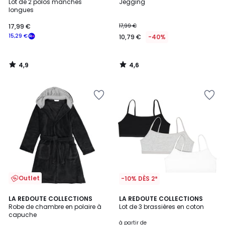
/ 5
/ 5
Lot de 2 polos manches
Jegging
longues
17,99 €
17,99 €
15,29 €
10,79 €
-40%
4,9
4,6
/
/
5
5
Outlet
-10% DÈS 2*
4,7
4,4
LA REDOUTE COLLECTIONS
2
LA REDOUTE COLLECTIONS
/ 5
/ 5
Robe de chambre en polaire à
Lot de 3 brassières en coton
Couleurs
capuche
à partir de