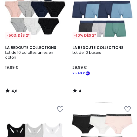
-50% DÈS 2*
-10% DÈS 2*
4,6
4
LA REDOUTE COLLECTIONS
LA REDOUTE COLLECTIONS
/ 5
/
Lot de 10 culottes unies en
Lot de 10 boxers
5
coton
19,99 €
29,99 €
25,49 €
4,6
4
/
/
5
5