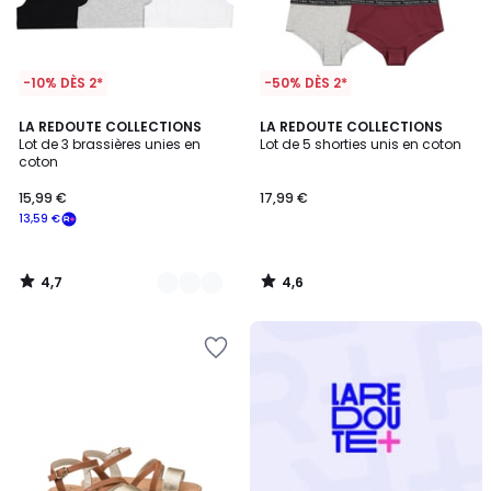
-10% DÈS 2*
-50% DÈS 2*
4,7
4,6
2
LA REDOUTE COLLECTIONS
LA REDOUTE COLLECTIONS
/ 5
/ 5
Lot de 3 brassières unies en
Lot de 5 shorties unis en coton
Couleurs
coton
15,99 €
17,99 €
13,59 €
4,7
4,6
/
/
5
5
Redoute
+