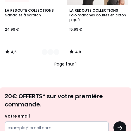
4,5
4,9
2
LA REDOUTE COLLECTIONS
LA REDOUTE COLLECTIONS
/ 5
/ 5
Sandales à scratch
Polo manches courtes en coton
Couleurs
piqué
24,99 €
15,99 €
4,5
4,9
/
/
5
5
Page 1 sur 1
Envie
20€ OFFERTS* sur votre première
d'inspirations
commande.
et
de
Votre email
surprises?
OK
!