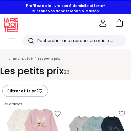
Profitez de la livraison à domicile offerte*
sur tous vos achats Mode & Maison
Aller
au
La
panie
Redoute
Menu
Rechercher
Les
...
derniers
Enfant, bébé
Les petits prix
Les petits prix
articles
28
consultés
Filtrer et trier
28 articles