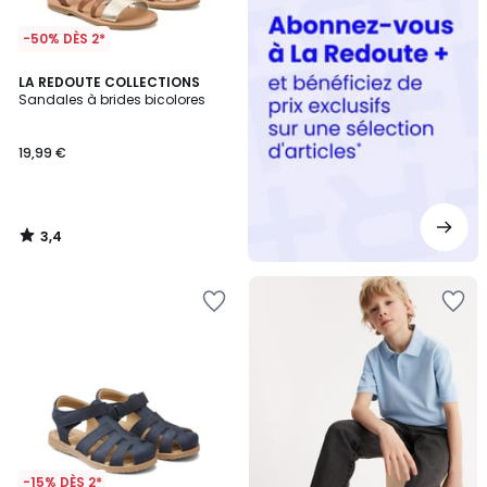
-50% DÈS 2*
3,4
LA REDOUTE COLLECTIONS
/ 5
Sandales à brides bicolores
19,99 €
3,4
/
5
-15% DÈS 2*