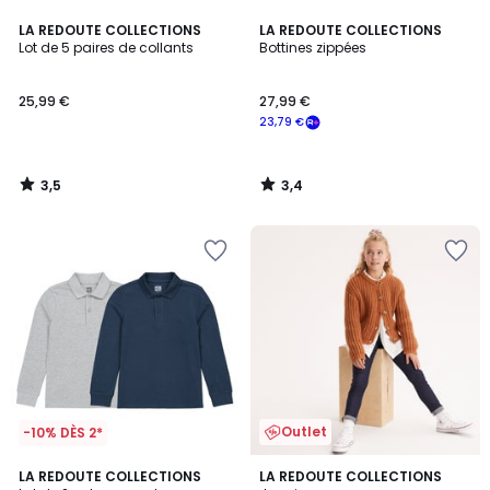
3,5
3,4
LA REDOUTE COLLECTIONS
LA REDOUTE COLLECTIONS
/ 5
/ 5
Lot de 5 paires de collants
Bottines zippées
25,99 €
27,99 €
23,79 €
3,5
3,4
/
/
5
5
Outlet
-10% DÈS 2*
4,9
4,6
LA REDOUTE COLLECTIONS
LA REDOUTE COLLECTIONS