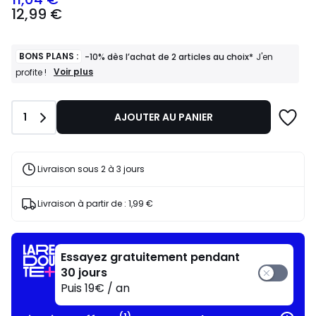
12,99
12,99 €
€
souscrivez
à
notre
BONS PLANS :
-10% dès l’achat de 2 articles au choix*
J'en
programme
BONS
Voir plus
profite !
PLANS
pour
:
payer
-10%
à
Quantité
1
AJOUTER AU PANIER
dès
la
l’achat
place
de
11,04
2
articles
€.
Livraison sous 2 à 3 jours
au
choix*
J'en
Livraison à partir de :
1,99 €
profite
!
Essayez gratuitement pendant
30 jours
Puis 19€ / an