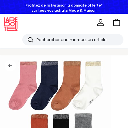
Profitez de la livraison à domicile offerte*
sur tous vos achats Mode & Maison
Aller
au
La
panie
Redoute
Menu
Rechercher
Les
derniers
articles
consultés