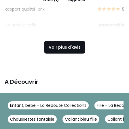
Rapport qualité-prix
5
Ce produit taille
Impeccable
Voir plus d'avis
A Découvrir
Enfant, bébé - La Redoute Collections
Fille - La Redou
Chaussettes fantaisie
Collant bleu fille
Collant ble