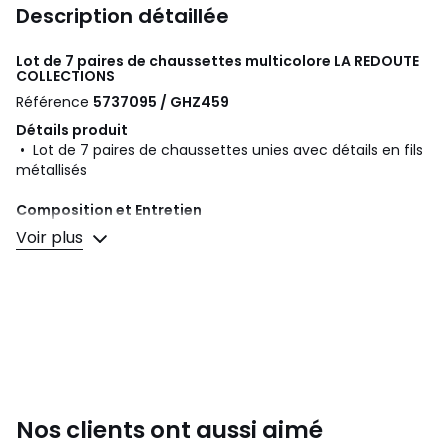
Description détaillée
Lot de 7 paires de chaussettes multicolore
LA REDOUTE
COLLECTIONS
Référence
5737095 / GHZ459
Détails produit
• Lot de 7 paires de chaussettes unies avec détails en fils
métallisés
Composition et Entretien
• 73% coton, 24% polyamide, 2% élasthanne, 1% fibre
Voir plus
métallisée
• Température de lavage 30°
• Ne pas sécher en tambour
• Ne pas repasser / blanchiment interdit
• Pas de nettoyage à sec
Nos clients ont aussi aimé
Fiche produit relative aux qualités et caractéristiques