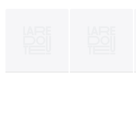
environnementales
• Origine de fabrication (tissage, teinture, confection) :
Turquie
Couleurs
Multicolore
Tailles
19/22, 23/26, 27/30, 31/34, 35/38, 39/42