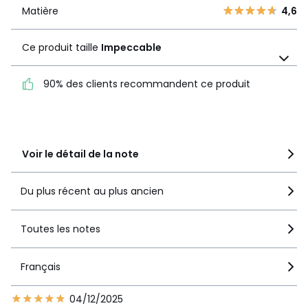
1
1
Matière
4,6
Matière
4,6
Ce produit taille
Impeccable
Ce produit taille
Impeccable
90% des clients recommandent ce produit
90% des clients
recommandent ce produit
Voir le détail de la note
Du plus récent au plus ancien
Toutes les notes
Français
04/12/2025