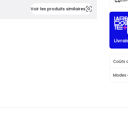
Liv
€.
!
Voir les produits similaires
Livra
Coûts d
Modes 