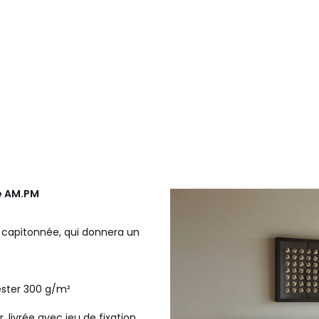
e
AM.PM
et capitonnée, qui donnera un
ester 300 g/m²
 livrée avec jeu de fixation