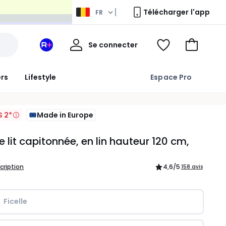
Télécharger l'app
FR
Mon
Se connecter
Mon
Voir
Aller
compte
espace
ma
au
La
wishlist
panier
ers
Lifestyle
Espace Pro
Redoute
+
S 2*
Made in Europe
e lit capitonnée, en lin hauteur 120 cm,
scription
4,6
/5
158 avis
Ficelle