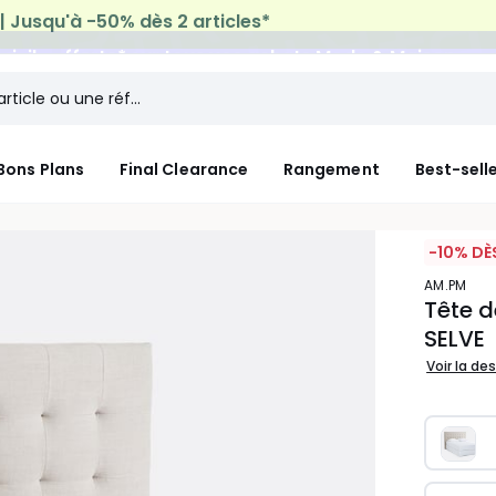
micile offerte*
sur tous vos achats Mode & Maison
Bons Plans
Final Clearance
Rangement
Best-sell
-10% DÈ
AM.PM
Tête d
SELVE
Voir la de