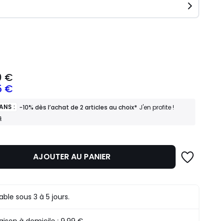
ité
0 €
5 €
ANS :
-10% dès l’achat de 2 articles au choix*
J'en profite !
s
z
AJOUTER AU PANIER
mme
rable sous 3 à 5 jours.