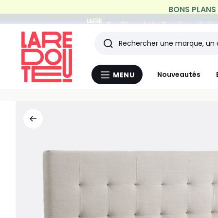
Profitez de la livraison à do
Rechercher
Les
Nouveautés
MENU
Menu
derniers
La
Redoute
articles
consultés