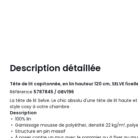
Description détaillée
Tête de lit capitonnée, en lin hauteur 120 cm, SELVE ficell
Référence
5787845 / GBV196
La tête de lit Selve. Le chic absolu d'une tête de lit haute 
style cosy à votre chambre.
Description
• 100% lin
• Garnissage mousse de polyéther, densité 22 kg/m³, poly
• Structure en pin massif
• À poser contre un mur avec le sommier ou à fixer au mur,