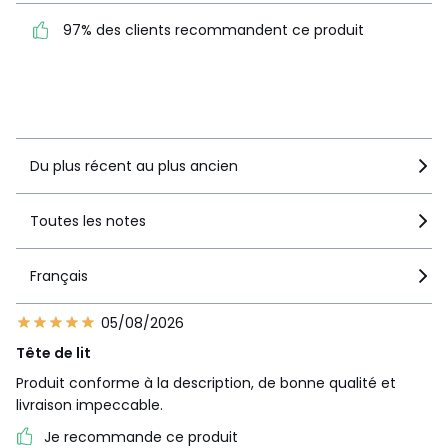
Confort
5
97% des clients recommandent ce produit
97% des clients
recommandent ce produit
Voir le détail de la note
Du plus récent au plus ancien
Toutes les notes
Français
05/08/2026
Tête de lit
Produit conforme à la description, de bonne qualité et
livraison impeccable.
Je recommande ce produit