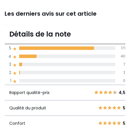
Les derniers avis sur cet article
4,7
Détails de la note
220 avis
de moyenne
5
171
obtenue sur
4
40
l'ensemble des
pays
3
7
2
2
Avis 100% certifiés,
1
0
La Redoute s'engage
Rapport
5
171
4,5
Rapport qualité-prix
4,5
qualité-prix
4
40
3
7
Qualité du produit
5
Qualité du
5
2
2
produit
1
0
Confort
5