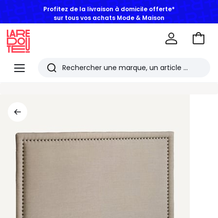
Profitez de la livraison à domicile offerte*
sur tous vos achats Mode & Maison
Aller
au
La
panie
Redoute
Menu
Rechercher
Les
derniers
articles
consultés