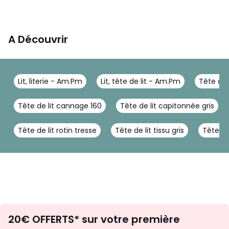
A Découvrir
Lit, literie - Am.Pm
Lit, tête de lit - Am.Pm
Tête de 
Tête de lit cannage 160
Tête de lit capitonnée gris
Tête de lit rotin tresse
Tête de lit tissu gris
Tête de
Envie
20€ OFFERTS* sur votre première
d'inspirations