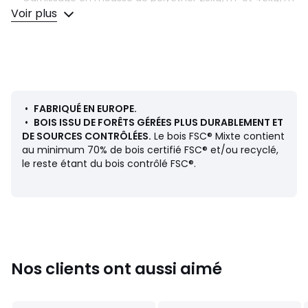
• Fixation murale conseillée (vis non fournies)
Voir plus
Dimensions
• Hauteur 115 cm
• Épaisseur 5,5 cm
Dimensions et poids des colis
•
FABRIQUÉ EN EUROPE.
1 colis
•
BOIS ISSU DE FORÊTS GÉRÉES PLUS DURABLEMENT ET
Taille 140 cm
DE SOURCES CONTRÔLÉES.
Le bois FSC® Mixte contient
• L147 x H8 x P119 cm, 23 kg
au minimum 70% de bois certifié FSC® et/ou recyclé,
le reste étant du bois contrôlé FSC®.
Taille 160 cm
• L166 x H7 x P119 cm, 27 kg
Taille 180 cm
• L186 x H7 x P119 cm, 29 kg
Taille 200 cm
Nos clients ont aussi aimé
• L206 x H7 x P120 cm, 33 kg
Couleurs
Naturel