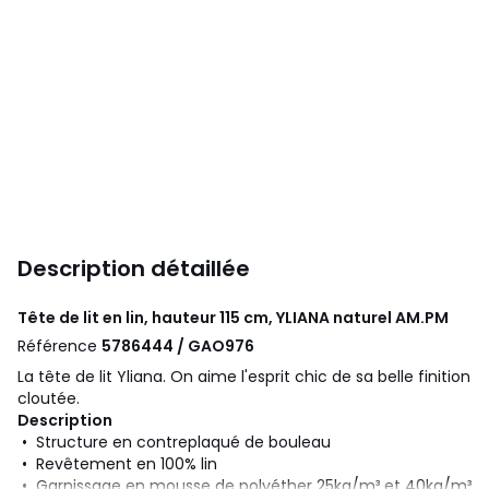
Description détaillée
Tête de lit en lin, hauteur 115 cm, YLIANA naturel
AM.PM
Référence
5786444 / GAO976
La tête de lit Yliana. On aime l'esprit chic de sa belle finition
cloutée.
Description
• Structure en contreplaqué de bouleau
• Revêtement en 100% lin
• Garnissage en mousse de polyéther 25kg/m³ et 40kg/m³