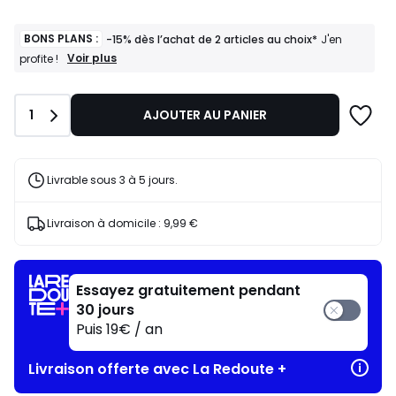
partir
de
299,00
BONS PLANS :
-15% dès l’achat de 2 articles au choix*
J'en
€.
BONS
Voir plus
profite !
PLANS
:
-15%
Quantité
1
AJOUTER AU PANIER
dès
l’achat
de
2
articles
Livrable sous 3 à 5 jours.
au
choix*
J'en
Livraison à domicile :
9,99 €
profite
!
Essayez gratuitement pendant
30 jours
Puis 19€ / an
Livraison offerte avec La Redoute +