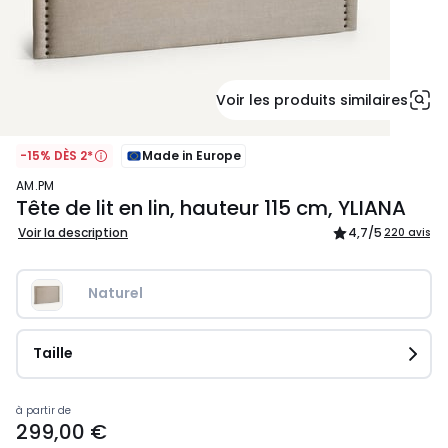
Voir les produits similaires
-15% DÈS 2*
Made in Europe
AM.PM
Tête de lit en lin, hauteur 115 cm, YLIANA
Voir la description
4,7
/5
220 avis
Naturel
Taille
Prix
à partir de
299,00 €
à