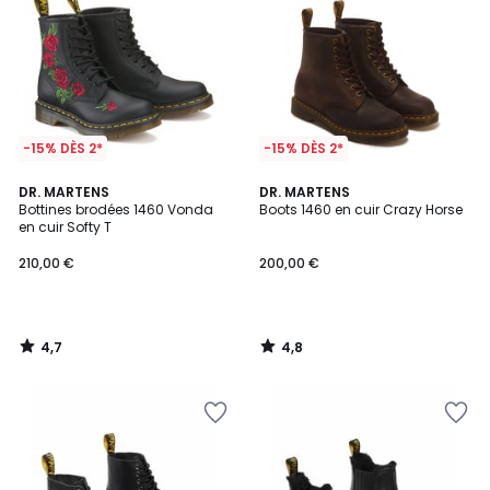
-15% DÈS 2*
-15% DÈS 2*
4,7
4,8
DR. MARTENS
DR. MARTENS
/ 5
/ 5
Bottines brodées 1460 Vonda
Boots 1460 en cuir Crazy Horse
en cuir Softy T
210,00 €
200,00 €
4,7
4,8
/
/
5
5