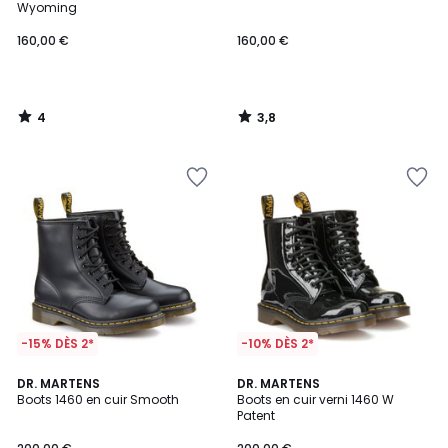
5
Wyoming
160,00 €
160,00 €
4
3,8
/
/
5
5
-15% DÈS 2*
-10% DÈS 2*
4,6
4,5
DR. MARTENS
DR. MARTENS
/ 5
/ 5
Boots 1460 en cuir Smooth
Boots en cuir verni 1460 W
Patent