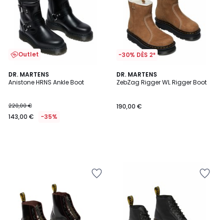
Outlet
-30% DÈS 2*
DR. MARTENS
DR. MARTENS
Anistone HRNS Ankle Boot
ZebZag Rigger WL Rigger Boot
220,00 €
190,00 €
143,00 €
-35%