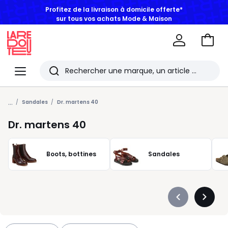
BONS PLANS | Jusqu'à -50% dès 2 articles*
Aller
au
La
panie
Redoute
Menu
Rechercher
Les
...
derniers
Sandales
Dr. martens 40
articles
Dr. martens 40
consultés
Boots, bottines
Sandales
Précédent
Suivan
-
-
défiler
défiler