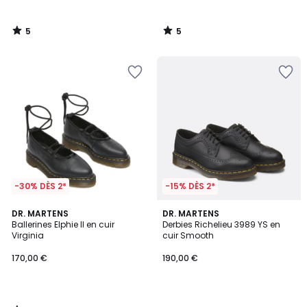
5
5
/
/
5
5
-30% DÈS 2*
-15% DÈS 2*
5
DR. MARTENS
DR. MARTENS
/
Ballerines Elphie II en cuir
Derbies Richelieu 3989 YS en
5
Virginia
cuir Smooth
170,00 €
190,00 €