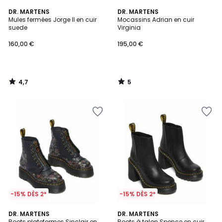
4,7
5
DR. MARTENS
DR. MARTENS
/ 5
/
Mules fermées Jorge II en cuir
Mocassins Adrian en cuir
5
suede
Virginia
160,00 €
195,00 €
4,7
5
/
/
5
5
-15% DÈS 2*
-15% DÈS 2*
5
3
DR. MARTENS
DR. MARTENS
/
/
Boots plateformes Sinclair en
Boots à talon Spence en cuir