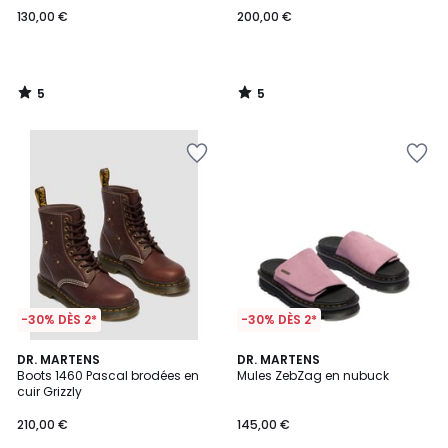
130,00 €
200,00 €
5
5
/
/
5
5
-30% DÈS 2*
-30% DÈS 2*
4
DR. MARTENS
DR. MARTENS
/
Boots 1460 Pascal brodées en
Mules ZebZag en nubuck
5
cuir Grizzly
210,00 €
145,00 €