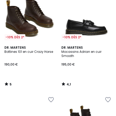
-10% DÈS 2*
-10% DÈS 2*
5
4,1
DR. MARTENS
DR. MARTENS
/
/ 5
Bottines 101 en cuir Crazy Horse
Mocassins Adrian en cuir
5
Smooth
190,00 €
195,00 €
5
4,1
/
/
5
5