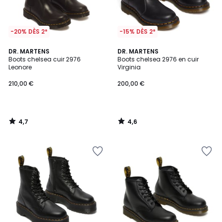
-20% DÈS 2*
-15% DÈS 2*
4,7
4,6
DR. MARTENS
DR. MARTENS
/ 5
/ 5
Boots chelsea cuir 2976
Boots chelsea 2976 en cuir
Leonore
Virginia
210,00 €
200,00 €
4,7
4,6
/
/
5
5