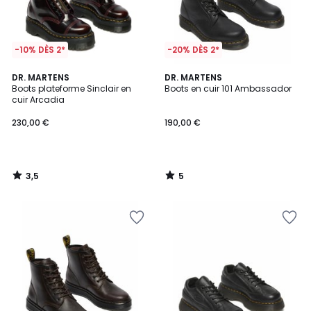
-10% DÈS 2*
-20% DÈS 2*
3,5
5
DR. MARTENS
DR. MARTENS
/ 5
/
Boots plateforme Sinclair en
Boots en cuir 101 Ambassador
5
cuir Arcadia
230,00 €
190,00 €
3,5
5
/
/
5
5