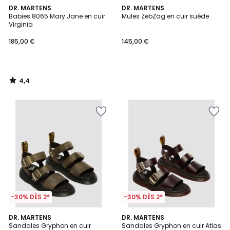
4,4
DR. MARTENS
DR. MARTENS
/ 5
Babies 8065 Mary Jane en cuir
Mules ZebZag en cuir suède
Virginia
185,00 €
145,00 €
4,4
/
5
-30% DÈS 2*
-30% DÈS 2*
4
3,8
DR. MARTENS
DR. MARTENS
/
/ 5
Sandales Gryphon en cuir
Sandales Gryphon en cuir Atlas