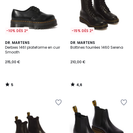
-10% DÈS 2*
-15% DÈS 2*
5
4,6
DR. MARTENS
DR. MARTENS
/
/ 5
Derbies 1461 plateforme en cuir
Bottines fourrées 1460 Serena
5
Smooth
215,00 €
210,00 €
5
4,6
/
/
5
5