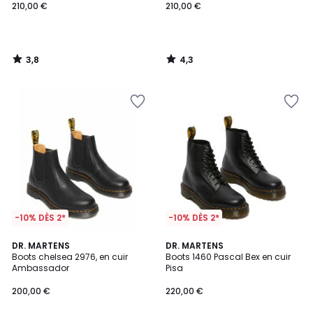
210,00 €
210,00 €
3,8
4,3
/
/
5
5
-10% DÈS 2*
-10% DÈS 2*
5
5
DR. MARTENS
DR. MARTENS
/
/
Boots chelsea 2976, en cuir
Boots 1460 Pascal Bex en cuir
5
5
Ambassador
Pisa
200,00 €
220,00 €