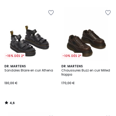
5
5
-15% DÈS 2*
-10% DÈS 2*
4,6
DR. MARTENS
DR. MARTENS
/ 5
Sandales Blaire en cuir Athena
Chaussures Buzz en cuir Milled
Nappa
130,00 €
170,00 €
4,6
/
5