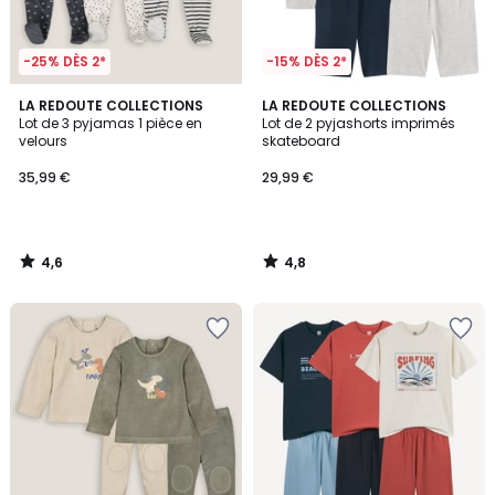
-25% DÈS 2*
-15% DÈS 2*
4,6
4,8
LA REDOUTE COLLECTIONS
LA REDOUTE COLLECTIONS
/ 5
/ 5
Lot de 3 pyjamas 1 pièce en
Lot de 2 pyjashorts imprimés
velours
skateboard
35,99 €
29,99 €
4,6
4,8
/
/
5
5