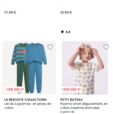
37,99 €
32,99 €
4,8
/
5
-10% DÈS 2*
-30% DÈS 2*
4
LA REDOUTE COLLECTIONS
PETIT BATEAU
/
Lot de 2 pyjamas en jersey de
Pyjama short déguisement, en
5
coton
coton, imprimé animalier
à partir de