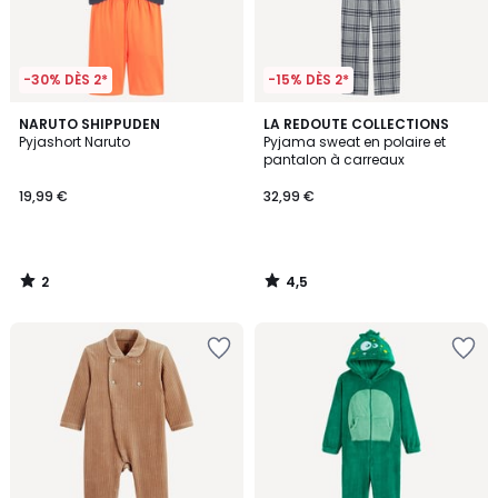
-30% DÈS 2*
-15% DÈS 2*
2
4,5
NARUTO SHIPPUDEN
LA REDOUTE COLLECTIONS
/
/ 5
Pyjashort Naruto
Pyjama sweat en polaire et
5
pantalon à carreaux
19,99 €
32,99 €
2
4,5
/
/
5
5