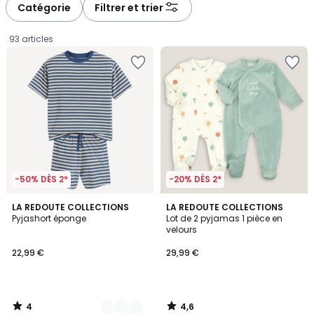
à
à
Catégorie
Filtrer et trier
gauche
droite
93 articles
-50% DÈS 2*
-20% DÈS 2*
4
4,6
2
LA REDOUTE COLLECTIONS
LA REDOUTE COLLECTIONS
/
/ 5
Pyjashort éponge
Lot de 2 pyjamas 1 pièce en
Couleurs
5
velours
22,99
22,99 €
29,99 €
€.
4
4,6
/
/