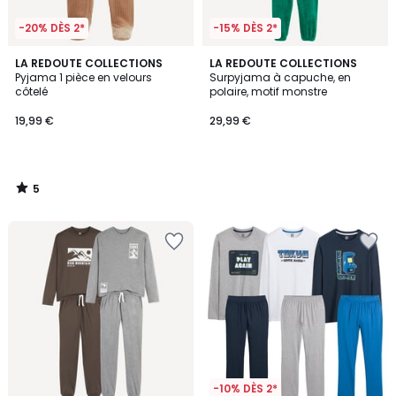
-20% DÈS 2*
-15% DÈS 2*
5
LA REDOUTE COLLECTIONS
LA REDOUTE COLLECTIONS
/
Pyjama 1 pièce en velours
Surpyjama à capuche, en
5
côtelé
polaire, motif monstre
19,99 €
29,99 €
5
/
5
-10% DÈS 2*