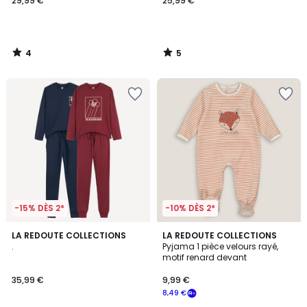
29,99 €
25,99 €
4
5
/
/
5
5
-15% DÈS 2*
-10% DÈS 2*
4,4
LA REDOUTE COLLECTIONS
LA REDOUTE COLLECTIONS
/ 5
.
Pyjama 1 pièce velours rayé,
motif renard devant
35,99 €
9,99 €
8,49 €