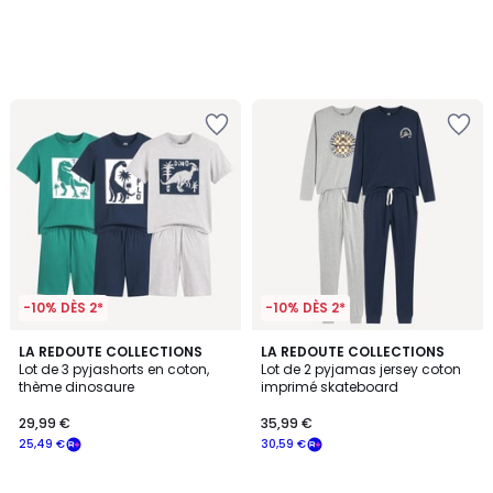
-10% DÈS 2*
-10% DÈS 2*
4,7
4,7
LA REDOUTE COLLECTIONS
LA REDOUTE COLLECTIONS
/ 5
/ 5
Lot de 3 pyjashorts en coton,
Lot de 2 pyjamas jersey coton
thème dinosaure
imprimé skateboard
29,99 €
35,99 €
25,49 €
30,59 €