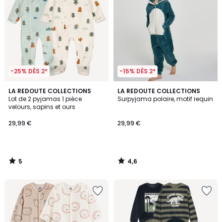
-25% DÈS 2*
-15% DÈS 2*
5
4,6
LA REDOUTE COLLECTIONS
LA REDOUTE COLLECTIONS
/
/ 5
Lot de 2 pyjamas 1 pièce
Surpyjama polaire, motif requin
5
velours, sapins et ours
29,99 €
29,99 €
5
4,6
/
/
5
5