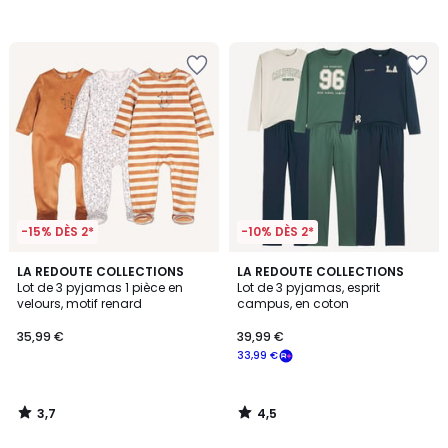
-15% DÈS 2*
-10% DÈS 2*
3,7
4,5
LA REDOUTE COLLECTIONS
LA REDOUTE COLLECTIONS
/ 5
/ 5
Lot de 3 pyjamas 1 pièce en
Lot de 3 pyjamas, esprit
velours, motif renard
campus, en coton
35,99 €
39,99 €
33,99 €
3,7
4,5
/
/
5
5