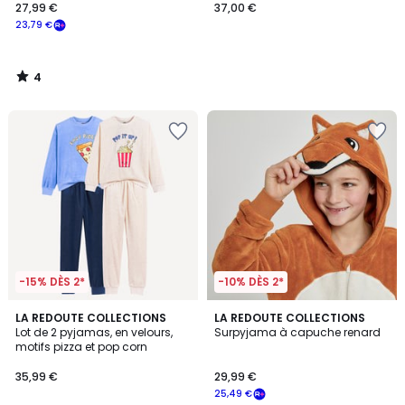
27,99 €
37,00 €
23,79 €
4
/
5
-15% DÈS 2*
-10% DÈS 2*
4,7
LA REDOUTE COLLECTIONS
LA REDOUTE COLLECTIONS
/ 5
Lot de 2 pyjamas, en velours,
Surpyjama à capuche renard
motifs pizza et pop corn
35,99 €
29,99 €
25,49 €