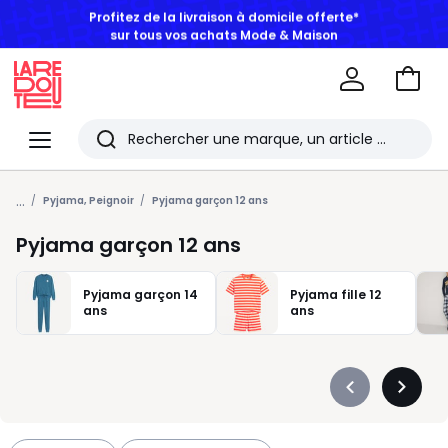
BONS PLANS | Jusqu'à -50% dès 2 articles*
Aller
au
La
panie
Redoute
Menu
Rechercher
Les
...
derniers
Pyjama, Peignoir
Pyjama garçon 12 ans
articles
Pyjama garçon 12 ans
consultés
Pyjama garçon 14
Pyjama fille 12
ans
ans
Précédent
Suivan
-
-
défiler
défiler