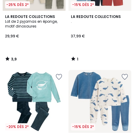
-25% DÈS 2*
-15% DÈS 2*
3,9
1
LA REDOUTE COLLECTIONS
LA REDOUTE COLLECTIONS
/ 5
/
Lot de 2 pyjamas en éponge,
.
5
motif dinosaures
29,99 €
37,99 €
3,9
1
/
/
5
5
-20% DÈS 2*
-15% DÈS 2*