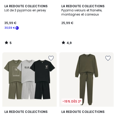
5
4,9
LA REDOUTE COLLECTIONS
LA REDOUTE COLLECTIONS
/
/ 5
Lot de 3 pyjamas en jersey
Pyjama velours et flanelle,
5
montagnes et carreaux
35,99 €
25,99 €
30,59 €
5
4,9
/
/
5
5
-15% DÈS 2*
4,8
LA REDOUTE COLLECTIONS
LA REDOUTE COLLECTIONS
/ 5
.
.