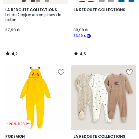
4,2
4,5
LA REDOUTE COLLECTIONS
LA REDOUTE COLLECTIONS
/ 5
/ 5
Lot de 2 pyjamas en jersey de
.
coton
37,99 €
39,99 €
33,99 €
4,2
4,5
/
/
5
5
-20% DÈS 2*
4,1
4,3
POKEMON
LA REDOUTE COLLECTIONS