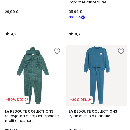
imprimés dinosaures
29,99 €
35,99 €
30,59 €
4,3
4,7
/
/
5
5
-50% DÈS 2*
-20% DÈS 2*
4
5
LA REDOUTE COLLECTIONS
LA REDOUTE COLLECTIONS
/
/
Surpyjama à capuche polaire,
Pyjama en nid d'abeille
5
5
motif dinosaure