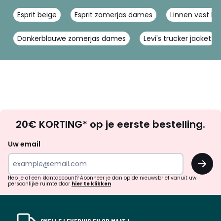
Esprit beige
Esprit zomerjas dames
Linnen vest la
Donkerblauwe zomerjas dames
Levi's trucker jacket
Op
20€ KORTING* op je eerste bestelling.
zoek
naar
Uw email
inspiratie
OK
en
!
verrassingen?
Heb je al een klantaccount? Abonneer je dan op de nieuwsbrief vanuit uw
persoonlijke ruimte door
hier te klikken