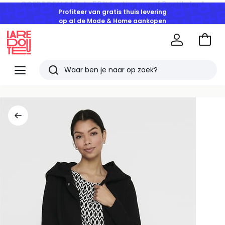
Profiteer van gratis thuis levering
op al de Mode & Home aankopen
Naar
het
La
winke
Redoute
Menu
Zoeken
Laatst
bekeken
artikelen