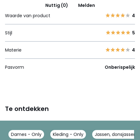
Nuttig (0)
Melden
Waarde van product
4
Stijl
5
Materie
4
Pasvorm
Onberispelijk
Te ontdekken
Dames - Only
Kleding - Only
Jassen, donsjassen -