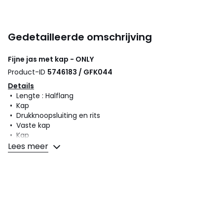
Gedetailleerde omschrijving
Fijne jas met kap - ONLY
Product-ID
5746183 / GFK044
Details
• Lengte : Halflang
• Kap
• Drukknoopsluiting en rits
• Vaste kap
• Kap
Lees meer
Samenstelling en onderhoud
• Voornaamste stof : 85% polyester, 15% katoen
• Voering : 100% polyester
• Onderhoud : zie etiket
Kleuren
Zwart, Mêlee donkergrijs, Lichtbeige
Maten
XS, S, M, L, XL