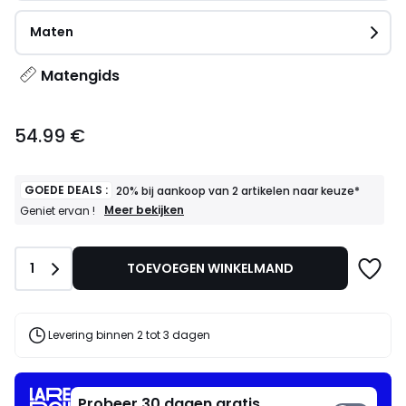
Maten
Matengids
54.99
54.99 €
€.
GOEDE DEALS :
20% bij aankoop van 2 artikelen naar keuze*
GOEDE
Meer bekijken
Geniet ervan !
DEALS
:
20%
Aantal
1
TOEVOEGEN WINKELMAND
bij
aankoop
van
2
artikelen
Levering binnen 2 tot 3 dagen
naar
keuze*
Geniet
ervan
Probeer 30 dagen gratis