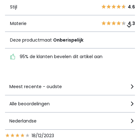
2
1
Stijl
4.6
1
0
Materie
4.3
Materie
Deze productmaat
4.3
Onberispelijk
Deze productmaat
Onberispelijk
95% de klanten bevelen
dit artikel aan
95% de klanten bevelen dit artikel aan
Zie details van de nota
Meest recente - oudste
Alle beoordelingen
Nederlandse
18/12/2023