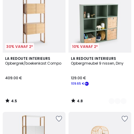
30% VANAF 2*
10% VANAF 2*
4.5
4.8
LA REDOUTE INTERIEURS
2
LA REDOUTE INTERIEURS
/ 5
/ 5
Opbergrek/boekenkast Compo
Opbergmeubel 9 nissen, Diny
Kleuren
409.00 €
129.00 €
109.65 €
4.5
4.8
/
/
5
5