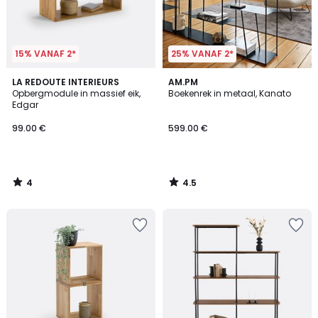
15% VANAF 2*
25% VANAF 2*
4
4.5
LA REDOUTE INTERIEURS
AM.PM
/
/ 5
Opbergmodule in massief eik,
Boekenrek in metaal, Kanato
5
Edgar
99.00 €
599.00 €
4
4.5
/
/
5
5