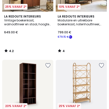
25% VANAF 2*
10% VANAF 2*
4.2
4
LA REDOUTE INTERIEURS
LA REDOUTE INTERIEURS
/ 5
/
Vintage boekenkast,
Modulaire en uitrekbare
5
walnootfineer en staal, hoogte
boekenkast, notenhoutfineer,
190 cm, WATFORD
Volga
649.00 €
799.00 €
679.15 €
4.2
4
/
/
5
5
20% VANAF 2*
25% VANAF 2*