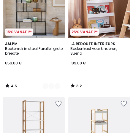
15% VANAF 2*
25% VANAF 2*
4.5
3.2
2
AM.PM
LA REDOUTE INTERIEURS
/ 5
/ 5
Boekenrek in staal Parallel, grote
Boekenkast voor kinderen,
Kleuren
breedte
Sueno
659.00 €
199.00 €
4.5
3.2
/
/
5
5