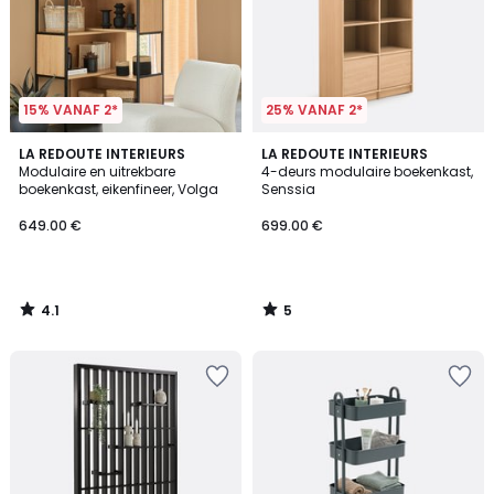
15% VANAF 2*
25% VANAF 2*
4.1
5
LA REDOUTE INTERIEURS
LA REDOUTE INTERIEURS
/ 5
/
Modulaire en uitrekbare
4-deurs modulaire boekenkast,
5
boekenkast, eikenfineer, Volga
Senssia
649.00 €
699.00 €
4.1
5
/
/
5
5