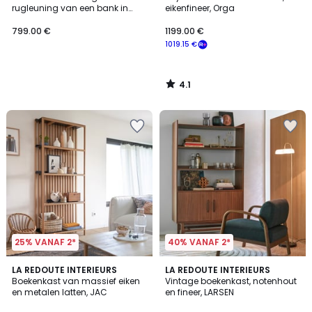
rugleuning van een bank in
eikenfineer, Orga
eikenhout met rotanfineer en
riet, ARTY
799.00 €
1199.00 €
1019.15 €
4.1
/
5
25% VANAF 2*
40% VANAF 2*
4.4
3
LA REDOUTE INTERIEURS
LA REDOUTE INTERIEURS
/ 5
/
Boekenkast van massief eiken
Vintage boekenkast, notenhout
5
en metalen latten, JAC
en fineer, LARSEN