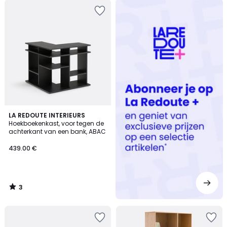
Redoute
+
3
LA REDOUTE INTERIEURS
/
Hoekboekenkast, voor tegen de
5
achterkant van een bank, ABAC
439.00 €
3
/
5