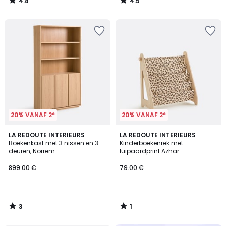
4.8
4.5
/
/
5
5
20% VANAF 2*
20% VANAF 2*
3
1
LA REDOUTE INTERIEURS
LA REDOUTE INTERIEURS
/
/
Boekenkast met 3 nissen en 3
Kinderboekenrek met
5
5
deuren, Norrem
luipaardprint Azhar
899.00 €
79.00 €
3
1
/
/
5
5