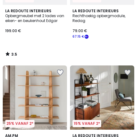
3.5
LA REDOUTE INTERIEURS
LA REDOUTE INTERIEURS
/ 5
Opbergmeubel met 2 lades van
Rechthoekig opbergmodule,
eiken- en beukenhout Edgar
Redag
199.00 €
79.00 €
67.15 €
3.5
/
5
25% VANAF 2*
15% VANAF 2*
5
4.3
AM.PM
LA REDOUTE INTERIEURS