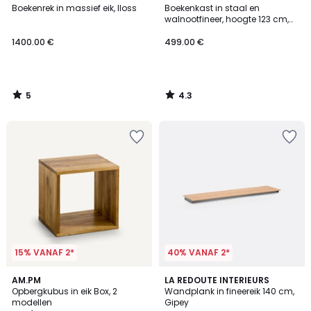
/
/ 5
Boekenrek in massief eik, Iloss
Boekenkast in staal en
5
walnootfineer, hoogte 123 cm,
WATFORD
1400.00 €
499.00 €
5
4.3
/
/
5
5
15% VANAF 2*
40% VANAF 2*
4.4
AM.PM
LA REDOUTE INTERIEURS
/ 5
Opbergkubus in eik Box, 2
Wandplank in fineereik 140 cm,
modellen
Gipey