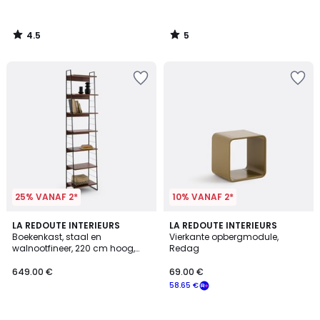
4.5
5
/
/
5
5
25% VANAF 2*
10% VANAF 2*
5
LA REDOUTE INTERIEURS
LA REDOUTE INTERIEURS
/
Boekenkast, staal en
Vierkante opbergmodule,
5
walnootfineer, 220 cm hoog,
Redag
WATFORD
649.00 €
69.00 €
58.65 €