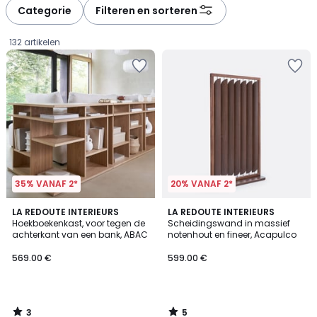
à
à
Categorie
Filteren en sorteren
gauche
droite
132 artikelen
35% VANAF 2*
20% VANAF 2*
3
5
LA REDOUTE INTERIEURS
LA REDOUTE INTERIEURS
/
/
Hoekboekenkast, voor tegen de
Scheidingswand in massief
5
5
achterkant van een bank, ABAC
notenhout en fineer, Acapulco
569.00
569.00 €
599.00 €
€.
3
5