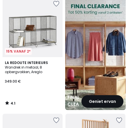
CLEARANCE
15% VANAF 2*
4.1
LA REDOUTE INTERIEURS
/ 5
Wandrek in metaal, 8
opbergvakken, Areglo
349.00 €
FINAL
Geniet ervan
4.1
CLEARANCE
/
5