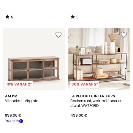
5
5
/
/
5
5
10% VANAF 2*
30% VANAF 2*
4.4
4.9
AM.PM
LA REDOUTE INTERIEURS
/ 5
/ 5
Vitrinekast Virginia
Boekenkast, walnootfineer en
staal, WATFORD
899.00 €
499.00 €
764.15 €