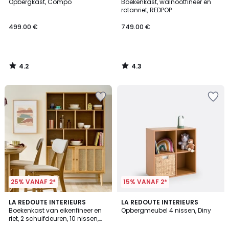
/ 5
/ 5
Opbergkast, Compo
Boekenkast, walnootfineer en
rotanriet, REDPOP
499.00 €
749.00 €
4.2
4.3
/
/
5
5
25% VANAF 2*
15% VANAF 2*
4
LA REDOUTE INTERIEURS
3
LA REDOUTE INTERIEURS
/
Boekenkast van eikenfineer en
Opbergmeubel 4 nissen, Diny
Kleuren
5
riet, 2 schuifdeuren, 10 nissen,
ESMEE