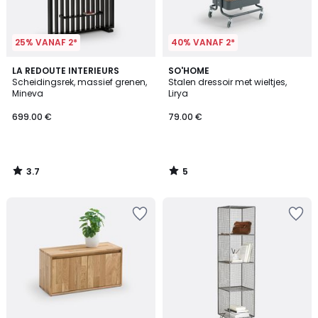
25% VANAF 2*
40% VANAF 2*
3.7
5
LA REDOUTE INTERIEURS
SO'HOME
/ 5
/
Scheidingsrek, massief grenen,
Stalen dressoir met wieltjes,
5
Mineva
Lirya
699.00 €
79.00 €
3.7
5
/
/
5
5