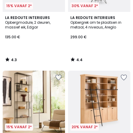
15% VANAF 2*
30% VANAF 2*
4.3
4.4
LA REDOUTE INTERIEURS
LA REDOUTE INTERIEURS
/ 5
/ 5
Opbergmodule, 2 deuren,
Opbergrek om te plaatsen in
massief eik, Edgar
metaal, 4 niveaus, Areglo
135.00 €
299.00 €
4.3
4.4
/
/
5
5
15% VANAF 2*
20% VANAF 2*