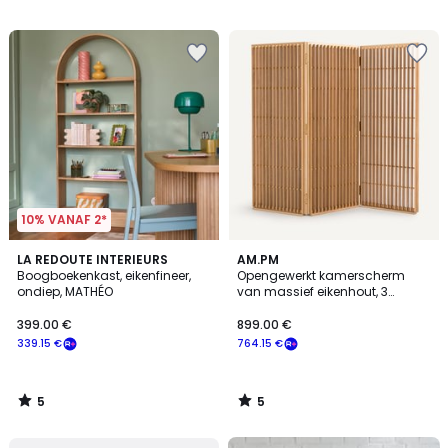
/
/
5
5
10% VANAF 2*
5
5
LA REDOUTE INTERIEURS
AM.PM
/
/
Boogboekenkast, eikenfineer,
Opengewerkt kamerscherm
5
5
ondiep, MATHÉO
van massief eikenhout, 3
opvouwbare panelen,BYOBU
399.00 €
899.00 €
339.15 €
764.15 €
5
5
/
/
5
5
FINAL