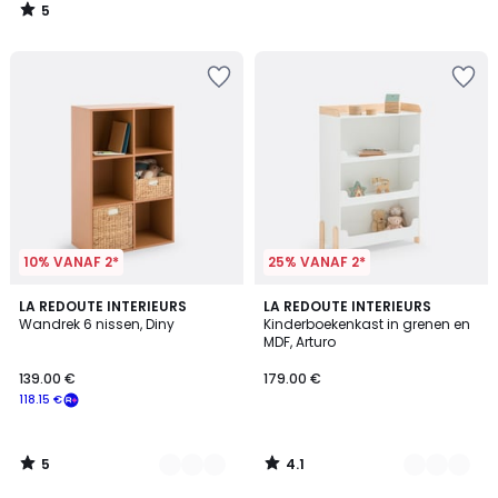
5
/
5
10% VANAF 2*
25% VANAF 2*
5
4.1
2
LA REDOUTE INTERIEURS
2
LA REDOUTE INTERIEURS
/
/ 5
Wandrek 6 nissen, Diny
Kinderboekenkast in grenen en
Kleuren
Kleuren
5
MDF, Arturo
139.00 €
179.00 €
118.15 €
5
4.1
/
/
5
5