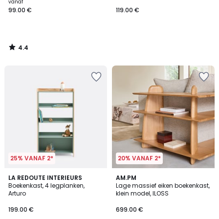
vanaf
99.00 €
119.00 €
4.4
/
5
25% VANAF 2*
20% VANAF 2*
5
5
LA REDOUTE INTERIEURS
AM.PM
/
/
Boekenkast, 4 legplanken,
Lage massief eiken boekenkast,
5
5
Arturo
klein model, ILOSS
199.00 €
699.00 €