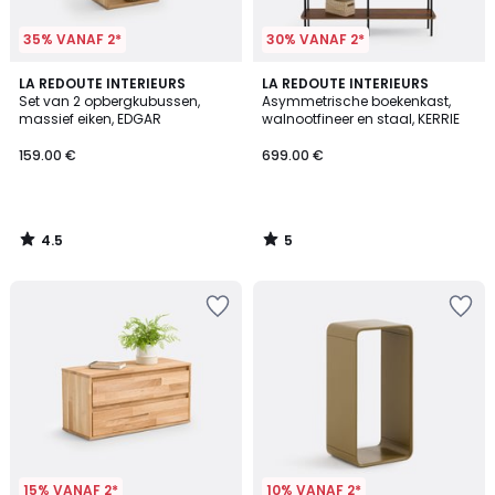
35% VANAF 2*
30% VANAF 2*
4.5
5
LA REDOUTE INTERIEURS
LA REDOUTE INTERIEURS
/ 5
/
Set van 2 opbergkubussen,
Asymmetrische boekenkast,
5
massief eiken, EDGAR
walnootfineer en staal, KERRIE
159.00 €
699.00 €
4.5
5
/
/
5
5
15% VANAF 2*
10% VANAF 2*