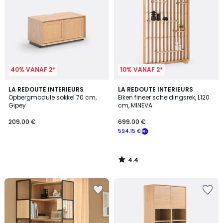
40% VANAF 2*
10% VANAF 2*
4.4
LA REDOUTE INTERIEURS
LA REDOUTE INTERIEURS
/ 5
Opbergmodule sokkel 70 cm,
Eiken fineer scheidingsrek, L120
Gipey
cm, MINEVA
209.00 €
699.00 €
594.15 €
4.4
/
5