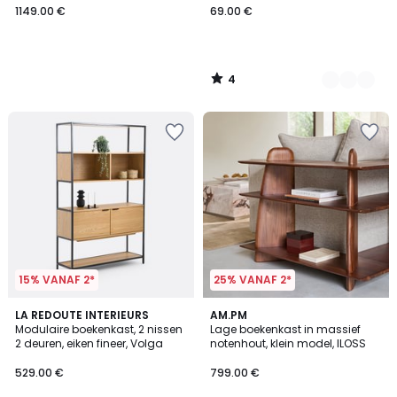
1149.00 €
69.00 €
4
/
5
15% VANAF 2*
25% VANAF 2*
4.5
5
LA REDOUTE INTERIEURS
AM.PM
/ 5
/
Modulaire boekenkast, 2 nissen
Lage boekenkast in massief
5
2 deuren, eiken fineer, Volga
notenhout, klein model, ILOSS
529.00 €
799.00 €