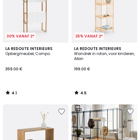
30% VANAF 2*
25% VANAF 2*
4.1
4.5
LA REDOUTE INTERIEURS
LA REDOUTE INTERIEURS
/ 5
/ 5
Opbergmeubel, Compo
Wandrek in rotan, voor kinderen,
Albin
359.00 €
199.00 €
4.1
4.5
/
/
5
5