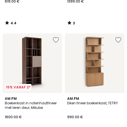
619.00 €
1399.00 €
4.4
3
/
/
5
5
15% VANAF 2*
5
AM.PM
AM.PM
/
Boekenkast in notenhoutfineer
Eiken fineer boekenkast, TETRY
5
met leren deur, Mikube
1600.00 €
990.00 €