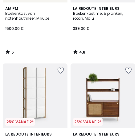
5
4.8
AM.PM
LA REDOUTE INTERIEURS
/
/ 5
Boekenkast van
Boekenkast met 5 planken,
5
notenhoutfineer, Mikube
rotan, Malu
1500.00 €
389.00 €
5
4.8
/
/
5
5
25% VANAF 2*
25% VANAF 2*
4.2
4.3
LA REDOUTE INTERIEURS
LA REDOUTE INTERIEURS