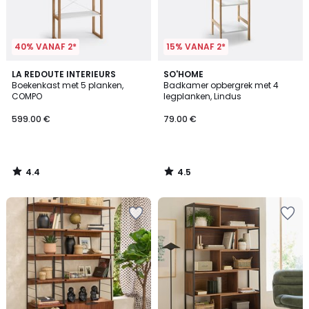
40% VANAF 2*
15% VANAF 2*
4.4
4.5
LA REDOUTE INTERIEURS
SO'HOME
/ 5
/ 5
Boekenkast met 5 planken,
Badkamer opbergrek met 4
COMPO
legplanken, Lindus
599.00 €
79.00 €
4.4
4.5
/
/
5
5