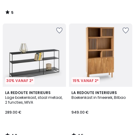
5
/
5
30% VANAF 2*
15% VANAF 2*
4.8
4.5
LA REDOUTE INTERIEURS
LA REDOUTE INTERIEURS
/ 5
/ 5
Lage boekenkast, staal metaal,
Boekenkast in fineereik, Bilbao
2 functies, MIVA
289.00 €
949.00 €