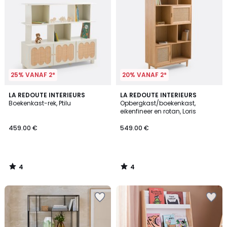
25% VANAF 2*
20% VANAF 2*
4
4
LA REDOUTE INTERIEURS
LA REDOUTE INTERIEURS
/
/
Boekenkast-rek, Ptilu
Opbergkast/boekenkast,
5
5
eikenfineer en rotan, Loris
459.00 €
549.00 €
4
4
/
/
5
5