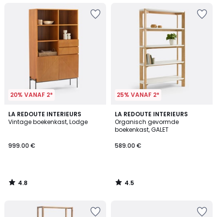
20% VANAF 2*
25% VANAF 2*
4.8
4.5
LA REDOUTE INTERIEURS
LA REDOUTE INTERIEURS
/ 5
/ 5
Vintage boekenkast, Lodge
Organisch gevormde
boekenkast, GALET
999.00 €
589.00 €
4.8
4.5
/
/
5
5