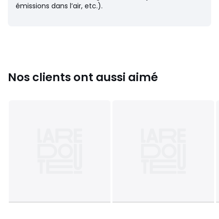
Dernière mise à jour des informations : 02/04/2026
émissions dans l’air, etc.).
Couleurs
Noir
Tailles
36, 37, 38, 39, 40, 41, 42, 43, 44, 45
Nos clients ont aussi aimé