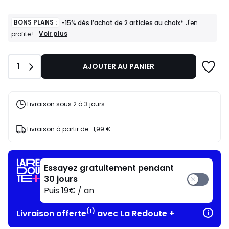
BONS PLANS :
-15% dès l’achat de 2 articles au choix*
J'en
BONS
Voir plus
profite !
PLANS
:
-15%
Quantité
1
AJOUTER AU PANIER
dès
l’achat
de
2
articles
Livraison sous 2 à 3 jours
au
choix*
J'en
Livraison à partir de :
1,99 €
profite
!
Essayez gratuitement pendant
30 jours
Puis 19€ / an
(1)
Livraison offerte
avec La Redoute +