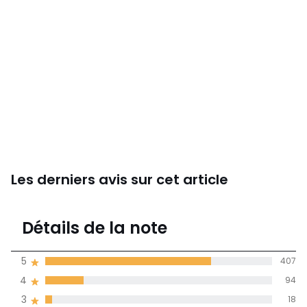
Les derniers avis sur cet article
4,5
Détails de la note
561 avis
de moyenne
5
407
obtenue sur
4
94
l'ensemble des
pays
3
18