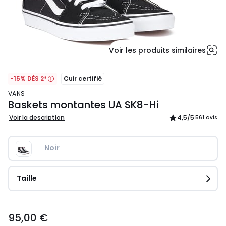
Voir les produits similaires
-15% DÈS 2*
Cuir certifié
VANS
Baskets montantes UA SK8-Hi
Voir la description
4,5
/5
561 avis
Noir
Taille
95,00
95,00 €
€.