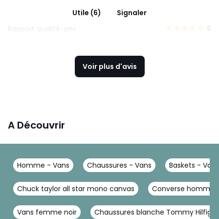
Utile (6)
Signaler
Rapport qualité-prix
5
Voir plus d'avis
A Découvrir
Homme - Vans
Chaussures - Vans
Baskets - Van
Chuck taylor all star mono canvas
Converse homme b
Vans femme noir
Chaussures blanche Tommy Hilfig