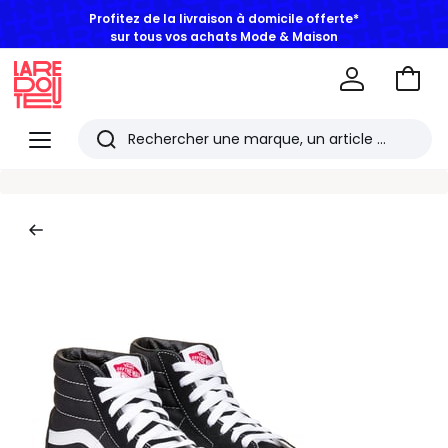
Profitez de la livraison à domicile offerte*
sur tous vos achats Mode & Maison
Aller
au
La
panie
Redoute
Menu
Rechercher
Les
derniers
articles
consultés