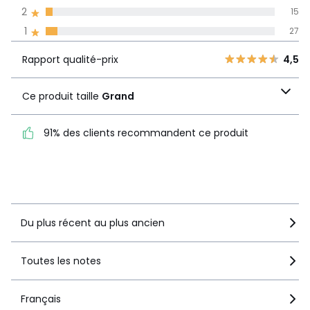
2
15
Avis 100% certifiés,
1
27
La Redoute s'engage
Rapport
5
407
4,5
Rapport qualité-prix
4,5
qualité-prix
4
94
3
18
Ce produit taille
Grand
Ce produit taille
Grand
2
15
1
27
91% des clients recommandent ce produit
91% des clients
recommandent ce produit
Voir le détail de la note
Du plus récent au plus ancien
Toutes les notes
Français