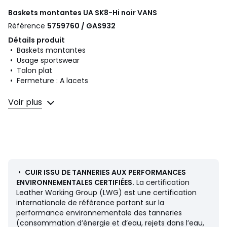
Baskets montantes UA SK8-Hi noir
VANS
Référence
5759760 / GAS932
Détails produit
• Baskets montantes
• Usage sportswear
• Talon plat
• Fermeture : A lacets
Composition et Entretien
Voir plus
• Dessus/Tige : 56% cuir, 44% textile
• Doublure : 100% textile
• Semelle intérieure : 100% textile
• Semelle extérieure : 100% caoutchouc
•
CUIR ISSU DE TANNERIES AUX PERFORMANCES
ENVIRONNEMENTALES CERTIFIÉES.
La certification
Fiche produit relative aux qualités et caractéristiques
Leather Working Group (LWG) est une certification
environnementales
internationale de référence portant sur la
• Origine de fabrication (piquage, montage, finition) :
performance environnementale des tanneries
Philippines
(consommation d’énergie et d’eau, rejets dans l’eau,