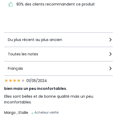
1
4
83% des clients recommandent ce produit
83% des clients
recommandent ce produit
Voir le détail de la note
Du plus récent au plus ancien
Toutes les notes
Français
01/05/2024
bien mais un peu inconfortables.
Elles sont belles et de bonne qualité mais un peu
inconfortables.
Margo
, Etalle
Acheteur vérifié