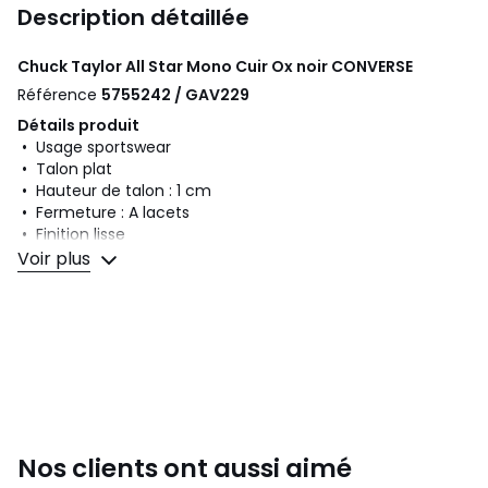
Description détaillée
Chuck Taylor All Star Mono Cuir Ox noir
CONVERSE
Référence
5755242 / GAV229
Détails produit
• Usage sportswear
• Talon plat
• Hauteur de talon : 1 cm
• Fermeture : A lacets
• Finition lisse
Voir plus
Composition et Entretien
• Dessus/Tige : 100% cuir
• Doublure : 100% textile
• Semelle intérieure : 100% textile
• Semelle extérieure : 100% caoutchouc
Couleurs
Noir
Tailles
36, 36 1/2, 37, 37 1/2, 38, 39, 39 1/2, 40, 41, 42, 43,
Nos clients ont aussi aimé
44, 45