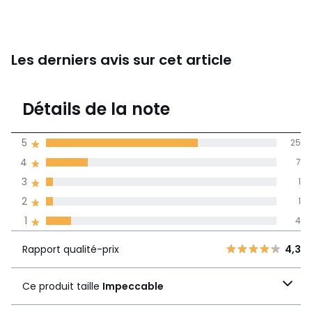
Les derniers avis sur cet article
4,3
Détails de la note
38 avis
de moyenne
5
25
obtenue sur
4
7
l'ensemble des
pays
3
1
2
1
Avis 100% certifiés,
1
4
La Redoute s'engage
Rapport
5
25
4,3
Rapport qualité-prix
4,3
qualité-prix
4
7
Ce produit taille
3
1
Ce produit taille
Impeccable
Impeccable
2
1