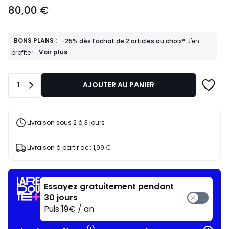
80,00
80,00 €
€.
BONS PLANS :
-25% dès l’achat de 2 articles au choix*
J'en
BONS
Voir plus
profite !
PLANS
:
-25%
Quantité
1
AJOUTER AU PANIER
dès
l’achat
de
2
articles
Livraison sous 2 à 3 jours
au
choix*
J'en
Livraison à partir de :
1,99 €
profite
!
Essayez gratuitement pendant
30 jours
Puis 19€ / an