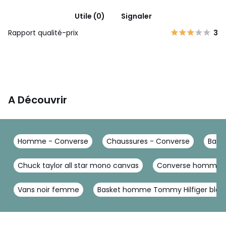
Utile (0)
Signaler
Rapport qualité-prix
3
A Découvrir
Homme - Converse
Chaussures - Converse
Bask
Chuck taylor all star mono canvas
Converse homme b
Vans noir femme
Basket homme Tommy Hilfiger bla