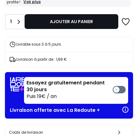
BONS
Voir plus
profite !
PLANS
:
-20%
Quantité
1
AJOUTER AU PANIER
dès
l’achat
de
2
articles
Livrable sous 3 à 5 jours.
au
choix*
J'en
Livraison à partir de :
1,99 €
profite
!
Essayez gratuitement pendant
30 jours
Puis 19€ / an
Livraison offerte avec La Redoute +
Coûts de livraison