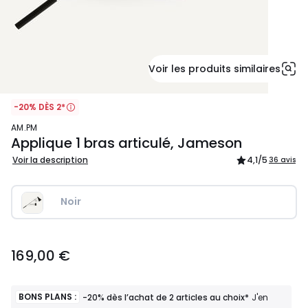
Voir les produits similaires
-20% DÈS 2*
AM.PM
Applique 1 bras articulé, Jameson
Voir la description
4,1
/5
36 avis
Noir
169,00
169,00 €
€.
BONS PLANS :
-20% dès l’achat de 2 articles au choix*
J'en