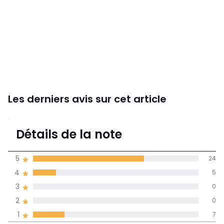
Les derniers avis sur cet article
4,1
Détails de la note
36 avis
de moyenne
5
24
obtenue sur
4
5
l'ensemble des
pays
3
0
2
0
Avis 100% certifiés,
1
7
La Redoute s'engage