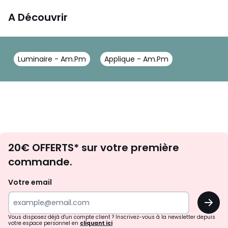
A Découvrir
Luminaire - Am.Pm
Applique - Am.Pm
Envie
20€ OFFERTS* sur votre première
d'inspirations
commande.
et
de
Votre email
surprises?
OK
!
Vous disposez déjà d'un compte client ? Inscrivez-vous à la newsletter depuis
votre espace personnel en
cliquant ici