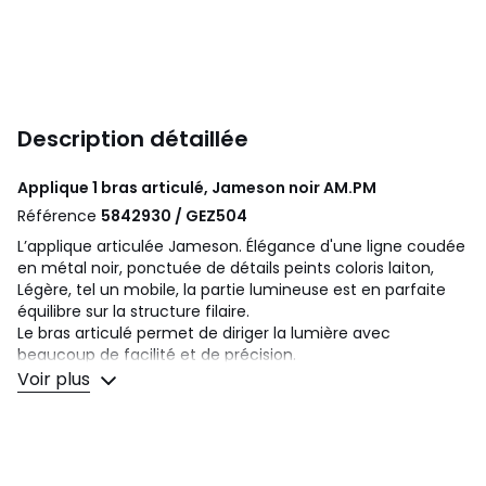
Description détaillée
Applique 1 bras articulé, Jameson noir
AM.PM
Référence
5842930 / GEZ504
L’applique articulée Jameson. Élégance d'une ligne coudée
en métal noir, ponctuée de détails peints coloris laiton,
Légère, tel un mobile, la partie lumineuse est en parfaite
équilibre sur la structure filaire.
Le bras articulé permet de diriger la lumière avec
beaucoup de facilité et de précision.
Voir plus
Description
• En acier noir mat et détails en laiton vieilli
• Abat-jour orientable
• Bras articulé
• Douille E14 pour ampoule 9W (non fournie)