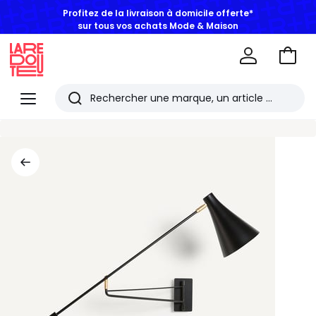
Profitez de la livraison à domicile offerte*
sur tous vos achats Mode & Maison
Aller
au
La
panie
Redoute
Menu
Rechercher
Les
derniers
articles
consultés