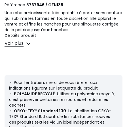
Référence
5767946 / GFN138
Une robe amincissante très agréable à porter sans couture
qui sublime les formes en toute discrétion. Elle aplanit le
ventre et affine les hanches pour une silhouette corrigée
de la poitrine jusqu'aux hanches.
Détails produit
• Mictofibre ultra fine
Voir plus
• Sculptante
• Sans couture
• Hyper confortable
• Maintien Medium
Composition et Entretien
• 90% polyamide, 10% élasthanne
• Pour l'entretien, merci de vous référer aux
• Polyamide recyclé au minimum à 50%
indications figurant sur l'étiquette du produit
•
POLYAMIDE RECYCLÉ.
Utiliser du polyamide recyclé,
c'est préserver certaines ressources et réduire les
déchets.
•
OEKO-TEX® Standard 100.
La labellisation OEKO-
Fiche produit relative aux qualités et caractéristiques
TEX® Standard 100 contrôle les substances nocives
environnementales
des produits textiles via un label indépendant et
• Origine de fabrication (tissage, teinture, confection) :