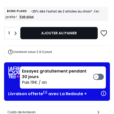
BONS PLANS :
-25% dès l’achat de 2 articles au choix*
J'en
BONS
Voir plus
profite !
PLANS
:
-25%
Quantité
1
AJOUTER AU PANIER
dès
l’achat
de
2
articles
Livraison sous 2 à 3 jours
au
choix*
J'en
profite
Essayez gratuitement pendant
!
30 jours
Puis 19€ / an
(1)
Livraison offerte
avec La Redoute +
Coûts de livraison