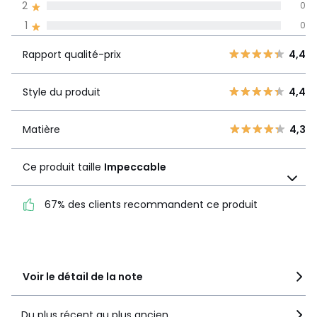
2
0
Avis 100% certifiés,
1
0
La Redoute s'engage
Rapport
5
3
4,4
Rapport qualité-prix
4,4
qualité-prix
4
2
3
2
Style du produit
4,4
Style du
4,4
2
0
produit
1
0
Matière
4,3
Matière
4,3
Ce produit taille
Impeccable
Ce produit taille
Impeccable
67% des clients recommandent ce produit
67% des clients
recommandent ce produit
Voir le détail de la note
Du plus récent au plus ancien