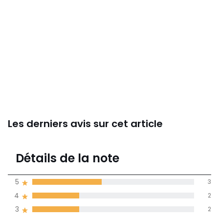
Les derniers avis sur cet article
4,1
Détails de la note
7 avis
de moyenne
5
3
obtenue sur
4
2
l'ensemble des
pays
3
2