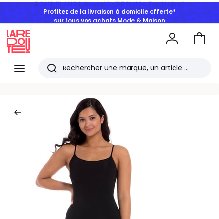
Profitez de la livraison à domicile offerte*
sur tous vos achats Mode & Maison
Aller
au
La
panie
Redoute
Menu
Rechercher
Les
derniers
articles
consultés