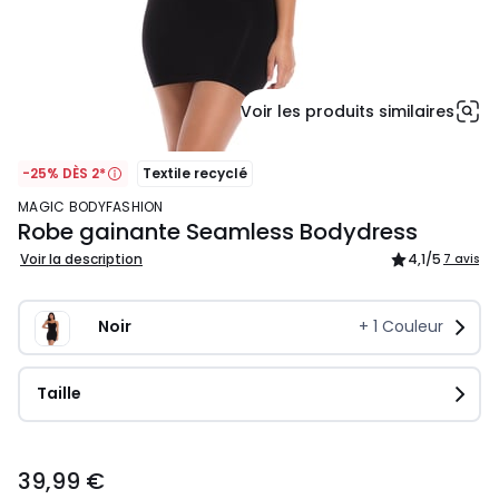
Voir les produits similaires
-25% DÈS 2*
Textile recyclé
MAGIC BODYFASHION
Robe gainante Seamless Bodydress
Voir la description
4,1
/5
7 avis
Noir
+
1
Couleur
Taille
39,99
39,99 €
€.